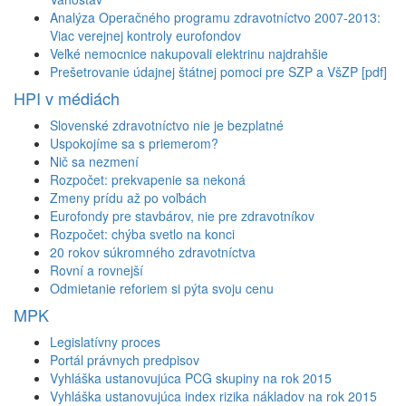
Analýza Operačného programu zdravotníctvo 2007-2013:
Viac verejnej kontroly eurofondov
Veľké nemocnice nakupovali elektrinu najdrahšie
Prešetrovanie údajnej štátnej pomoci pre SZP a VšZP [pdf]
HPI v médiách
Slovenské zdravotníctvo nie je bezplatné
Uspokojíme sa s priemerom?
Nič sa nezmení
Rozpočet: prekvapenie sa nekoná
Zmeny prídu až po voľbách
Eurofondy pre stavbárov, nie pre zdravotníkov
Rozpočet: chýba svetlo na konci
20 rokov súkromného zdravotníctva
Rovní a rovnejší
Odmietanie reforiem si pýta svoju cenu
MPK
Legislatívny proces
Portál právnych predpisov
Vyhláška ustanovujúca PCG skupiny na rok 2015
Vyhláška ustanovujúca index rizika nákladov na rok 2015