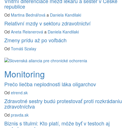
Vnitřní diferenciace mezd lékařů a sester v České
republice
Od
Martina Bednářová
a
Daniela Kandilaki
Relativní mzdy v sektoru zdravotnictví
Od
Aneta Reisnerová
a
Daniela Kandilaki
Zmeny prídu až po voľbách
Od
Tomáš Szalay
Monitoring
Prečo liečba neplodnosti láka oligarchov
Od
etrend.sk
Zdravotné sestry budú protestovať proti rozkrádaniu
zdravotníctva
Od
pravda.sk
Biznis s titulmi: Kto platí, môže byť v testoch aj