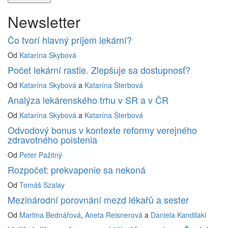
Newsletter
Čo tvorí hlavný príjem lekární?
Od
Katarína Skybová
Počet lekární rastie. Zlepšuje sa dostupnosť?
Od
Katarína Skybová
a
Katarína Šterbová
Analýza lekárenského trhu v SR a v ČR
Od
Katarína Skybová
a
Katarína Šterbová
Odvodový bonus v kontexte reformy verejného
zdravotného poistenia
Od
Peter Pažitný
Rozpočet: prekvapenie sa nekoná
Od
Tomáš Szalay
Mezinárodní porovnání mezd lékařů a sester
Od
Martina Bednářová
,
Aneta Reisnerová
a
Daniela Kandilaki