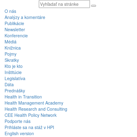
Vyhľadávaný
text
O nás
Analýzy a komentáre
Publikácie
Newsletter
Konferencie
Médiá
Knižnica
Pojmy
Skratky
Kto je kto
Inštitúcie
Legislatíva
Dáta
Prednášky
Health in Transition
Health Management Academy
Health Research and Consulting
CEE Health Policy Network
Podporte nás
Prihláste sa na stáž v HPI
English version