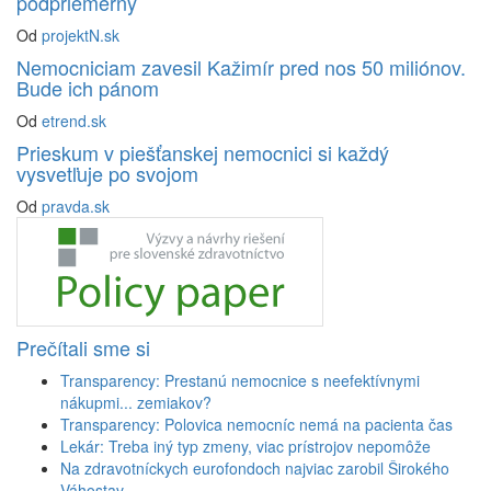
podpriemerný
Od
projektN.sk
Nemocniciam zavesil Kažimír pred nos 50 miliónov.
Bude ich pánom
Od
etrend.sk
Prieskum v piešťanskej nemocnici si každý
vysvetľuje po svojom
Od
pravda.sk
Prečítali sme si
Transparency: Prestanú nemocnice s neefektívnymi
nákupmi... zemiakov?
Transparency: Polovica nemocníc nemá na pacienta čas
Lekár: Treba iný typ zmeny, viac prístrojov nepomôže
Na zdravotníckych eurofondoch najviac zarobil Širokého
Váhostav