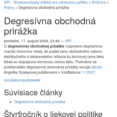
HPI - Stredoeurópsky inštitút pre zdravotnú politiku
>
Knižnica
>
Pojmy
>
Degresívna obchodná prirážka
Degresívna obchodná
prirážka
pondelok, 17. august 2009, 23:46
—
HPI
O
degresívnej obchodnej prirážke
(nepresne
degresívna
marža
) hovoríme vtedy, ak podiel ceny obchodného výkonu
distribučného a lekárenského reťazca ku koncovej cene lieku
klesá so stúpajúcou koncovou cenou lieku. Podrobne sa
problematike degresívnej obchodnej prirážky venuje
článok
Angeliky Szalayovej publikovaný v IntoBalance
11/2007
.
ceny
lieky
regulácia
wiki
Súvisiace články
Degresívna obchodná prirážka
Štvrťročník o liekovej politike