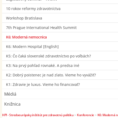
10 rokov reformy zdravotníctva
Workshop Bratislava
7th Prague International Health Summit
K6: Moderná nemocnica
K6: Modern Hospital [English]
K5: Čo čaká slovenské zdravotníctvo po voľbách?
K3: Na prvý pohľad rovnaké. A predsa iné
K2: Dobrý poistenec je nad zlato. Vieme ho vyvážiť?
K1: Zdravie je luxus. Vieme ho financovať?
Médiá
Knižnica
HPI - Stredoeurópsky inštitút pre zdravotnú politiku
>
Konferencie
>
K6: Moderná 