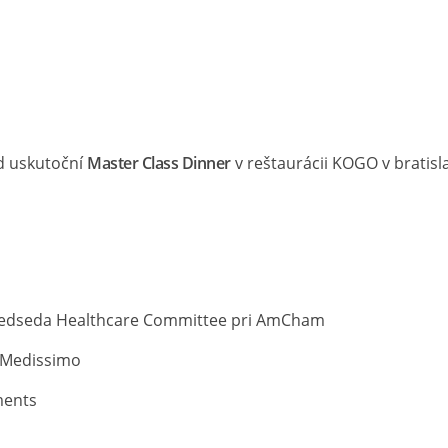
od uskutoční
Master Class Dinner
v reštaurácii KOGO v bratis
 predseda Healthcare Committee pri AmCham
u Medissimo
ments