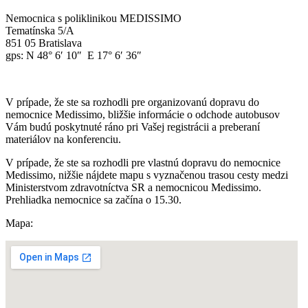
Nemocnica s poliklinikou MEDISSIMO
Tematínska 5/A
851 05 Bratislava
gps:
N 48° 6′ 10″ E 17° 6′ 36″
V prípade, že ste sa rozhodli pre organizovanú dopravu do
nemocnice Medissimo, bližšie informácie o odchode autobusov
Vám budú poskytnuté ráno pri Vašej registrácii a preberaní
materiálov na konferenciu.
V prípade, že ste sa rozhodli pre vlastnú dopravu do nemocnice
Medissimo, nižšie nájdete mapu s vyznačenou trasou cesty medzi
Ministerstvom zdravotníctva SR a nemocnicou Medissimo.
Prehliadka nemocnice sa začína o 15.30.
Mapa: