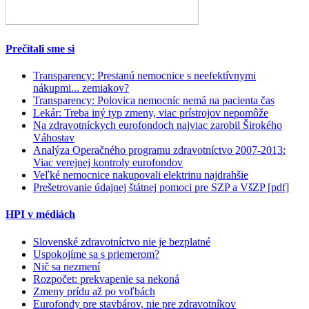
Prečítali sme si
Transparency: Prestanú nemocnice s neefektívnymi
nákupmi... zemiakov?
Transparency: Polovica nemocníc nemá na pacienta čas
Lekár: Treba iný typ zmeny, viac prístrojov nepomôže
Na zdravotníckych eurofondoch najviac zarobil Širokého
Váhostav
Analýza Operačného programu zdravotníctvo 2007-2013:
Viac verejnej kontroly eurofondov
Veľké nemocnice nakupovali elektrinu najdrahšie
Prešetrovanie údajnej štátnej pomoci pre SZP a VšZP [pdf]
HPI v médiách
Slovenské zdravotníctvo nie je bezplatné
Uspokojíme sa s priemerom?
Nič sa nezmení
Rozpočet: prekvapenie sa nekoná
Zmeny prídu až po voľbách
Eurofondy pre stavbárov, nie pre zdravotníkov