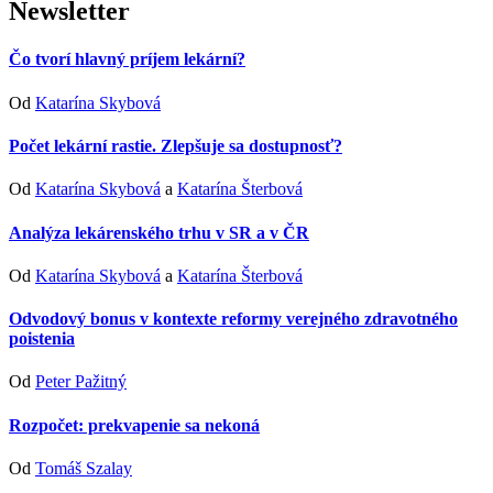
Newsletter
Čo tvorí hlavný príjem lekární?
Od
Katarína Skybová
Počet lekární rastie. Zlepšuje sa dostupnosť?
Od
Katarína Skybová
a
Katarína Šterbová
Analýza lekárenského trhu v SR a v ČR
Od
Katarína Skybová
a
Katarína Šterbová
Odvodový bonus v kontexte reformy verejného zdravotného
poistenia
Od
Peter Pažitný
Rozpočet: prekvapenie sa nekoná
Od
Tomáš Szalay