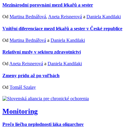
Mezinárodní porovnání mezd lékařů a sester
Od
Martina Bednářová
,
Aneta Reisnerová
a
Daniela Kandilaki
Vnitřní diferenciace mezd lékařů a sester v České republice
Od
Martina Bednářová
a
Daniela Kandilaki
Relativní mzdy v sektoru zdravotnictví
Od
Aneta Reisnerová
a
Daniela Kandilaki
Zmeny prídu až po voľbách
Od
Tomáš Szalay
Monitoring
Prečo liečba neplodnosti láka oligarchov