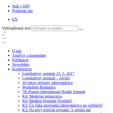
Stáž v HPI
Podporte nás
EN
Vyhľadávaný text
„
”
—
—
O nás
Analýzy a komentáre
Publikácie
Newsletter
Konferencie
Legislatívny seminár 23. 5. 2017
Legislatívny seminár – Archív
10 rokov reformy zdravotníctva
Workshop Bratislava
7th Prague International Health Summit
K6: Moderná nemocnica
K6: Modern Hospital [English]
K5: Čo čaká slovenské zdravotníctvo po voľbách?
K3: Na prvý pohľad rovnaké. A predsa iné