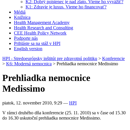
K2: Dobrý poistenec je nad zlato. Vieme ho vyvážiť?
K1: Zdravie je luxus. Vieme ho financovať?
Médiá
Knižnica
Health Management Academy
Health Research and Consulting
CEE Health Policy Network
Podporte nás
Prihláste sa na stáž v HPI
English version
HPI - Stredoeurópsky inštitút pre zdravotnú politiku
>
Konferencie
>
K6: Moderná nemocnica
>
Prehliadka nemocnice Medissimo
Prehliadka nemocnice
Medissimo
piatok, 12. november 2010, 9:29
—
HPI
V rámci druhého dňa konferencie (25. 11. 2010) sa v čase od 15.30
do 16.30 uskutoční prehliadka nemocnice Medissimo.