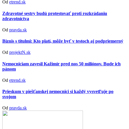
Od
etrend.sk
Zdravotné sestry budú protestovať proti rozkrádaniu
zdravotníctva
Od
pravda.sk
Biznis s titulmi: Kto platí, môže byť v testoch aj podpriemerný
Od
projektN.sk
Nemocniciam zavesil Kažimír pred nos 50 miliónov. Bude ich
pánom
Od
etrend.sk
Prieskum v piešťanskej nemocnici si každý vysvetľuje po
svojom
Od
pravda.sk