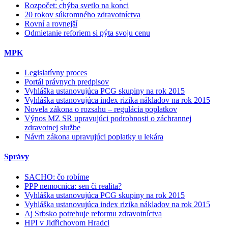
Rozpočet: chýba svetlo na konci
20 rokov súkromného zdravotníctva
Rovní a rovnejší
Odmietanie reforiem si pýta svoju cenu
MPK
Legislatívny proces
Portál právnych predpisov
Vyhláška ustanovujúca PCG skupiny na rok 2015
Vyhláška ustanovujúca index rizika nákladov na rok 2015
Novela zákona o rozsahu – regulácia poplatkov
Výnos MZ SR upravujúci podrobnosti o záchrannej
zdravotnej službe
Návrh zákona upravujúci poplatky u lekára
Správy
SACHO: čo robíme
PPP nemocnica: sen či realita?
Vyhláška ustanovujúca PCG skupiny na rok 2015
Vyhláška ustanovujúca index rizika nákladov na rok 2015
Aj Srbsko potrebuje reformu zdravotníctva
HPI v Jidřichovom Hradci