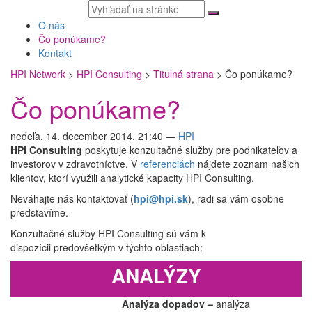
Vyhľadávaný
text
O nás
Čo ponúkame?
Kontakt
HPI Network
>
HPI Consulting
>
Titulná strana
>
Čo ponúkame?
Čo ponúkame?
nedeľa, 14. december 2014, 21:40
—
HPI
HPI Consulting
poskytuje konzultačné služby pre podnikateľov a
investorov v zdravotníctve. V
referenciách
nájdete zoznam našich
klientov, ktorí využili analytické kapacity HPI Consulting.
Neváhajte nás kontaktovať (
hpi@hpi.sk
), radi sa vám osobne
predstavíme.
Konzultačné služby HPI Consulting sú vám k
dispozícii predovšetkým v týchto oblastiach:
ANALÝZY
Analýza dopadov –
analýza