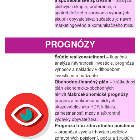
a spotrebiteľské správanie
– analýza
cieľových skupín, preferencií, a
spotrebiteľského správania vybraných
skupín obyvateľstva; súčasťou je návrh
marketingového a komunikačného mixu.
PROGNÓZY
Štúdie realizovateľnosti
– finančná
analýza návratnosti investície, prognóza
výnosov a nákladov v dlhodobom
investičnom horizonte.
Obchodno-finančný plán
– krátkodobý
plán ekonomicko-obchodných
aktivít.
Makroekonomické prognózy
–
prognóza makroekonomických
ukazovateľov ako HDP, inflácia,
zamestnanosť, mzdy a súkromné
výdavky obyvateľstva.
Prognóza trhu zdravotného poistenia
– prognóza vývoja trhových podielov
zdravotných poisťovní, počtu a štruktúry