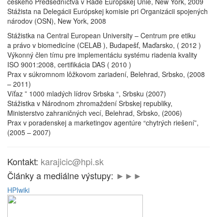
českého Predsedníctva v Rade Európskej Únie, New York, 2009
Stážista na Delegácii Európskej komisie pri Organizácii spojených
národov (OSN), New York, 2008
Stážistka na Central European University – Centrum pre etiku
a právo v biomedicíne (CELAB ), Budapešť, Maďarsko, ( 2012 )
Výkonný člen tímu pre implementáciu systému riadenia kvality
ISO 9001:2008, certifikácia DAS ( 2010 )
Prax v súkromnom lôžkovom zariadení, Belehrad, Srbsko, (2008
– 2011)
Víťaz ” 1000 mladých lídrov Srbska “, Srbsku (2007)
Stážistka v Národnom zhromaždení Srbskej republiky,
Ministerstvo zahraničných vecí, Belehrad, Srbsko, (2006)
Prax v poradenskej a marketingov agentúre “chytrých riešení”,
(2005 – 2007)
Kontakt:
karajicic@hpi.sk
Články a mediálne výstupy:
►
►►
HPI
wiki