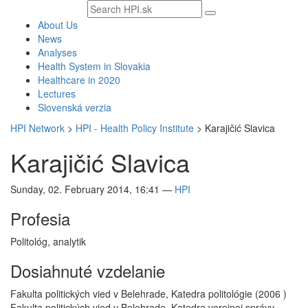
Search
text
About Us
News
Analyses
Health System in Slovakia
Healthcare in 2020
Lectures
Slovenská verzia
HPI Network
>
HPI - Health Policy Institute
>
Karajičić Slavica
Karajičić Slavica
Sunday, 02. February 2014, 16:41
—
HPI
Profesia
Politológ, analytik
Dosiahnuté vzdelanie
Fakulta politických vied v Belehrade, Katedra politológie (2006 )
Fakulta politických vied v Belehrade, Katedra verejnej správy –