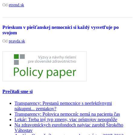
Od
etrend.sk
Prieskum v piešťanskej nemocnici si každý vysvetľuje po
svojom
Od
pravda.sk
Prečítali sme si
Transparency: Prestanú nemocnice s neefektívnymi
nákupmi... zemiakov?
Transparency: Polovica nemocníc nemá na pacienta čas
Lekár: Treba iný typ zmeny, viac prístrojov nepomôže
Na zdravotníckych eurofondoch najviac zarobil Širokého
Váhostav