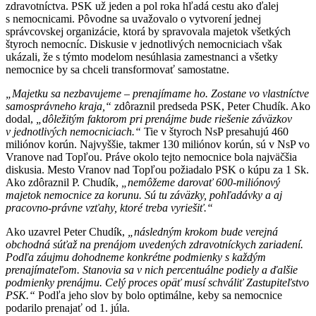
zdravotníctva. PSK už jeden a pol roka hľadá cestu ako ďalej
s nemocnicami. Pôvodne sa uvažovalo o vytvorení jednej
správcovskej organizácie, ktorá by spravovala majetok všetkých
štyroch nemocníc. Diskusie v jednotlivých nemocniciach však
ukázali, že s týmto modelom nesúhlasia zamestnanci a všetky
nemocnice by sa chceli transformovať samostatne.
„Majetku sa nezbavujeme – prenajímame ho. Zostane vo vlastníctve
samosprávneho kraja,“
zdôraznil predseda PSK, Peter Chudík. Ako
dodal,
„dôležitým faktorom pri prenájme bude riešenie záväzkov
v jednotlivých nemocniciach.“
Tie v štyroch NsP presahujú 460
miliónov korún. Najvyššie, takmer 130 miliónov korún, sú v NsP vo
Vranove nad Topľou. Práve okolo tejto nemocnice bola najväčšia
diskusia. Mesto Vranov nad Topľou požiadalo PSK o kúpu za 1 Sk.
Ako zdôraznil P. Chudík,
„nemôžeme darovať 600-miliónový
majetok nemocnice za korunu. Sú tu záväzky, pohľadávky a aj
pracovno-právne vzťahy, ktoré treba vyriešiť.“
Ako uzavrel Peter Chudík,
„následným krokom bude verejná
obchodná súťaž na prenájom uvedených zdravotníckych zariadení.
Podľa záujmu dohodneme konkrétne podmienky s každým
prenajímateľom. Stanovia sa v nich percentuálne podiely a ďalšie
podmienky prenájmu. Celý proces opäť musí schváliť Zastupiteľstvo
PSK.“
Podľa jeho slov by bolo optimálne, keby sa nemocnice
podarilo prenajať od 1. júla.