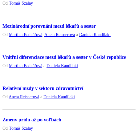
Od
Tomáš Szalay
Mezinárodní porovnání mezd lékařů a sester
Od
Martina Bednářová
,
Aneta Reisnerová
a
Daniela Kandilaki
Vnitřní diferenciace mezd lékařů a sester v České republice
Od
Martina Bednářová
a
Daniela Kandilaki
Relativní mzdy v sektoru zdravotnictví
Od
Aneta Reisnerová
a
Daniela Kandilaki
Zmeny prídu až po voľbách
Od
Tomáš Szalay