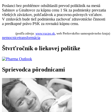
Poslanci bez problémov odsúhlasili prevod polikliník na mestá
Sabinov a Giraltovce za kúpnu cenu 1 Sk za podmienky prevzatia
všetkých záväzkov, pohľadávok a pracovno-právnych vzťahov.
V zmluvách bude tiež podmienka zachovať zdravotnícke činnosti
a predkupné právo PSK za rovnakú kúpnu cenu.
(podľa zdroja:
www.vucpo.sk
, web Prešovského samosprávneho kraja)
nemocnice
transformácia
Štvrťročník o liekovej politike
Sprievodca pôrodnicami