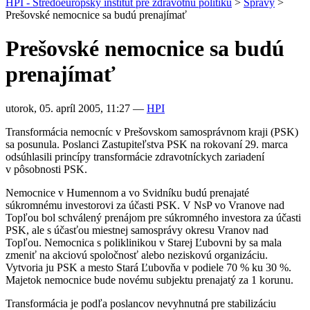
HPI - Stredoeurópsky inštitút pre zdravotnú politiku
>
Správy
>
Prešovské nemocnice sa budú prenajímať
Prešovské nemocnice sa budú
prenajímať
utorok, 05. apríl 2005, 11:27
—
HPI
Transformácia nemocníc v Prešovskom samosprávnom kraji (PSK)
sa posunula. Poslanci Zastupiteľstva PSK na rokovaní 29. marca
odsúhlasili princípy transformácie zdravotníckych zariadení
v pôsobnosti PSK.
Nemocnice v Humennom a vo Svidníku budú prenajaté
súkromnému investorovi za účasti PSK. V NsP vo Vranove nad
Topľou bol schválený prenájom pre súkromného investora za účasti
PSK, ale s účasťou miestnej samosprávy okresu Vranov nad
Topľou. Nemocnica s poliklinikou v Starej Ľubovni by sa mala
zmeniť na akciovú spoločnosť alebo neziskovú organizáciu.
Vytvoria ju PSK a mesto Stará Ľubovňa v podiele 70 % ku 30 %.
Majetok nemocnice bude novému subjektu prenajatý za 1 korunu.
Transformácia je podľa poslancov nevyhnutná pre stabilizáciu