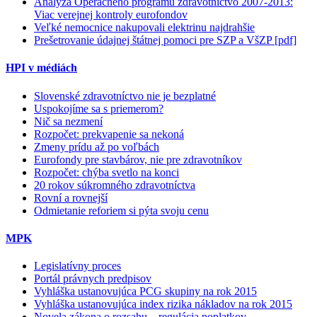
Analýza Operačného programu zdravotníctvo 2007-2013:
Viac verejnej kontroly eurofondov
Veľké nemocnice nakupovali elektrinu najdrahšie
Prešetrovanie údajnej štátnej pomoci pre SZP a VšZP [pdf]
HPI v médiách
Slovenské zdravotníctvo nie je bezplatné
Uspokojíme sa s priemerom?
Nič sa nezmení
Rozpočet: prekvapenie sa nekoná
Zmeny prídu až po voľbách
Eurofondy pre stavbárov, nie pre zdravotníkov
Rozpočet: chýba svetlo na konci
20 rokov súkromného zdravotníctva
Rovní a rovnejší
Odmietanie reforiem si pýta svoju cenu
MPK
Legislatívny proces
Portál právnych predpisov
Vyhláška ustanovujúca PCG skupiny na rok 2015
Vyhláška ustanovujúca index rizika nákladov na rok 2015
Novela zákona o rozsahu – regulácia poplatkov