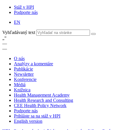
Stáž v HPI
Podporte nás
EN
Vyhľadávaný text
„
”
—
—
O nás
Analýzy a komentáre
Publikácie
Newsletter
Konferencie
Médiá
Knižnica
Health Management Academy
Health Research and Consulting
CEE Health Policy Network
Podporte nás
Prihláste sa na stáž v HPI
English version