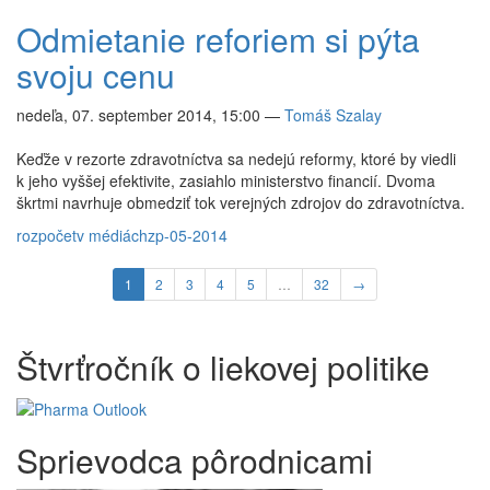
Odmietanie reforiem si pýta
svoju cenu
nedeľa, 07. september 2014, 15:00
—
Tomáš Szalay
Keďže v rezorte zdravotníctva sa nedejú reformy, ktoré by viedli
k jeho vyššej efektivite, zasiahlo ministerstvo financií. Dvoma
škrtmi navrhuje obmedziť tok verejných zdrojov do zdravotníctva.
rozpočet
v médiách
zp-05-2014
1
2
3
4
5
…
32
→
Štvrťročník o liekovej politike
Sprievodca pôrodnicami