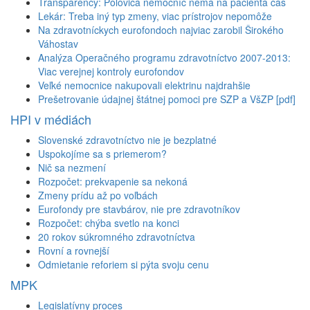
Transparency: Polovica nemocníc nemá na pacienta čas
Lekár: Treba iný typ zmeny, viac prístrojov nepomôže
Na zdravotníckych eurofondoch najviac zarobil Širokého
Váhostav
Analýza Operačného programu zdravotníctvo 2007-2013:
Viac verejnej kontroly eurofondov
Veľké nemocnice nakupovali elektrinu najdrahšie
Prešetrovanie údajnej štátnej pomoci pre SZP a VšZP [pdf]
HPI v médiách
Slovenské zdravotníctvo nie je bezplatné
Uspokojíme sa s priemerom?
Nič sa nezmení
Rozpočet: prekvapenie sa nekoná
Zmeny prídu až po voľbách
Eurofondy pre stavbárov, nie pre zdravotníkov
Rozpočet: chýba svetlo na konci
20 rokov súkromného zdravotníctva
Rovní a rovnejší
Odmietanie reforiem si pýta svoju cenu
MPK
Legislatívny proces