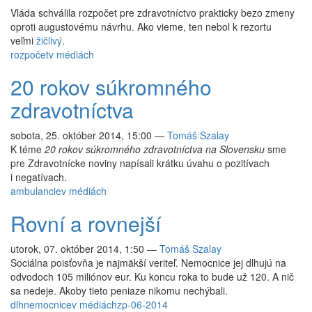
Vláda schválila rozpočet pre zdravotníctvo prakticky bezo zmeny
oproti augustovému návrhu. Ako vieme, ten nebol k rezortu
veľmi
žičlivý
.
rozpočet
v médiách
20 rokov súkromného
zdravotníctva
sobota, 25. október 2014, 15:00
—
Tomáš Szalay
K téme
20 rokov súkromného zdravotníctva na Slovensku
sme
pre Zdravotnícke noviny napísali krátku úvahu o pozitívach
i negatívach.
ambulancie
v médiách
Rovní a rovnejší
utorok, 07. október 2014, 1:50
—
Tomáš Szalay
Sociálna poisťovňa je najmäkší veriteľ. Nemocnice jej dlhujú na
odvodoch 105 miliónov eur. Ku koncu roka to bude už 120. A nič
sa nedeje. Akoby tieto peniaze nikomu nechýbali.
dlh
nemocnice
v médiách
zp-06-2014