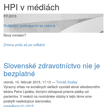
HPI v médiách
P.F.2015
Rozpočet: prekvapenie sa nekoná
Nový minister?
Zmeny prídu až po voľbách
Slovenské zdravotníctvo nie je
bezplatné
utorok, 10. február 2015, 17:13
—
Tomáš Szalay
Výrazný ohlas na sociálnych sieťach vyvolali slová všeobecného
lekára Petra Liptáka, ktorými obhajoval priame platby od
pacientov. V reakcii na novinárske otázky k tejto téme sme
poskytli nasledujúce stanovisko.
poplatky
zp-01-2015