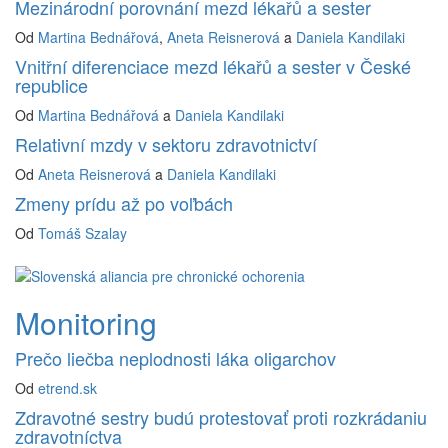
Mezinárodní porovnání mezd lékařů a sester
Od
Martina Bednářová
,
Aneta Reisnerová
a
Daniela Kandilaki
Vnitřní diferenciace mezd lékařů a sester v České
republice
Od
Martina Bednářová
a
Daniela Kandilaki
Relativní mzdy v sektoru zdravotnictví
Od
Aneta Reisnerová
a
Daniela Kandilaki
Zmeny prídu až po voľbách
Od
Tomáš Szalay
Monitoring
Prečo liečba neplodnosti láka oligarchov
Od
etrend.sk
Zdravotné sestry budú protestovať proti rozkrádaniu
zdravotníctva