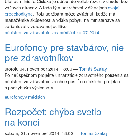
Úlohou ministra Čisláka je udržať do volieb rezort v chode, bez
vážnych otrasov. A teda tým pokračovať v šľapajach
svojej
predchodkyne
. Rolu údržbára môže zvládnuť, keďže má
manažérske skúsenosti a vďaka pobytu na ministerstve sa
zorientoval v zdravotnej politike.
ministerstvo zdravotníctva
v médiách
zp-07-2014
Eurofondy pre stavbárov, nie
pre zdravotníkov
utorok, 04. november 2014, 18:00
—
Tomáš Szalay
Po neúspešnom projekte unitarizácie zdravotného poistenia sa
ministerstvo zdravotníctva chce pustiť do ďalšieho projektu
s pochybným výsledkom.
eurofondy
v médiách
Rozpočet: chýba svetlo
na konci
sobota, 01. november 2014, 18:00
—
Tomáš Szalay