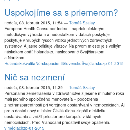
Uspokojíme sa s priemerom?
nedeľa, 08. február 2015, 11:54
—
Tomáš Szalay
European Health Consumer Index – napriek niektorým
metodickým výhradám a nedostatkom v dátach poskytuje –
poskytuje v hrubých rysoch vizitku jednotlivých zdravotných
systémov. A jasne odlišuje víťazov. Na prvom mieste je s veľkým
náskokom opäť Holandsko, nasledované Švajčiarskom
a Nórskom.
Holandsko
kvalita
Nórsko
pacienti
Slovensko
Švajčiarsko
zp-01-2015
Nič sa nezmení
nedeľa, 08. február 2015, 11:39
—
Tomáš Szalay
Personálne zemetrasenia v zdravotníctve z jesene minulého roka
mali jedného spoločného menovateľa – podozrenia
z netransparentnosti pri verejnom obstarávaní v nemocniciach. Aj
preto dostal nový minister Čislák úlohu zlepšiť efektivitu
obstarávania a znížiť priestor pre korupciu v štátnych
nemocniciach. Pred Vianocami predstavil svoje opatrenia.
v médiách
zp-01-2015