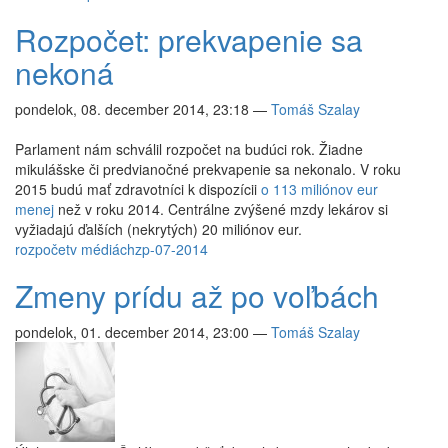
Rozpočet: prekvapenie sa
nekoná
pondelok, 08. december 2014, 23:18
—
Tomáš Szalay
Parlament nám schválil rozpočet na budúci rok. Žiadne
mikulášske či predvianočné prekvapenie sa nekonalo. V roku
2015 budú mať zdravotníci k dispozícii
o 113 miliónov eur
menej
než v roku 2014. Centrálne zvýšené mzdy lekárov si
vyžiadajú ďalších (nekrytých) 20 miliónov eur.
rozpočet
v médiách
zp-07-2014
Zmeny prídu až po voľbách
pondelok, 01. december 2014, 23:00
—
Tomáš Szalay