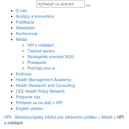
Vyhľadávaný
text
O nás
Analýzy a komentáre
Publikácie
Newsletter
Konferencie
Médiá
HPI v médiách
Tlačové správy
Strategické scenáre 2020
Presspack
Prečítali sme si
Knižnica
Health Management Academy
Health Research and Consulting
CEE Health Policy Network
Podporte nás
Prihláste sa na stáž v HPI
English version
HPI - Stredoeurópsky inštitút pre zdravotnú politiku
>
Médiá
>
HPI
v médiách