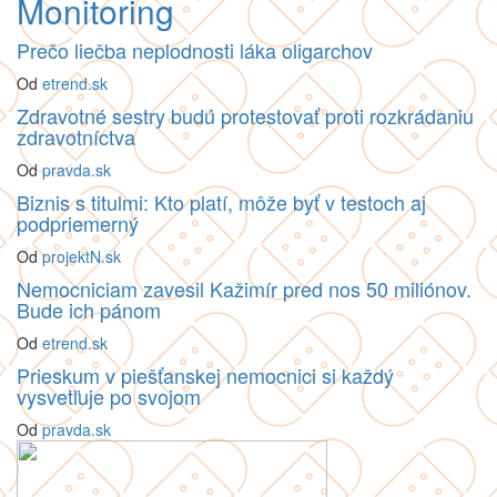
Monitoring
Prečo liečba neplodnosti láka oligarchov
Od
etrend.sk
Zdravotné sestry budú protestovať proti rozkrádaniu
zdravotníctva
Od
pravda.sk
Biznis s titulmi: Kto platí, môže byť v testoch aj
podpriemerný
Od
projektN.sk
Nemocniciam zavesil Kažimír pred nos 50 miliónov.
Bude ich pánom
Od
etrend.sk
Prieskum v piešťanskej nemocnici si každý
vysvetľuje po svojom
Od
pravda.sk