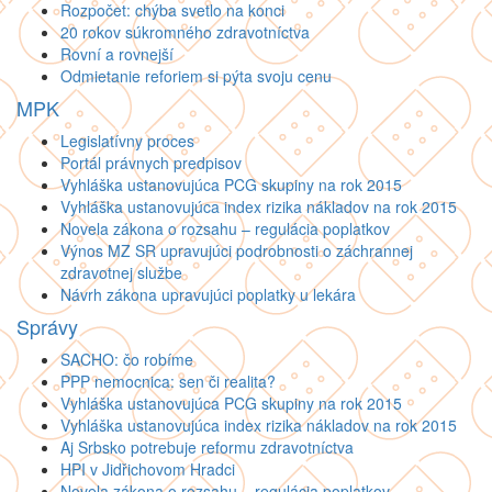
Rozpočet: chýba svetlo na konci
20 rokov súkromného zdravotníctva
Rovní a rovnejší
Odmietanie reforiem si pýta svoju cenu
MPK
Legislatívny proces
Portál právnych predpisov
Vyhláška ustanovujúca PCG skupiny na rok 2015
Vyhláška ustanovujúca index rizika nákladov na rok 2015
Novela zákona o rozsahu – regulácia poplatkov
Výnos MZ SR upravujúci podrobnosti o záchrannej
zdravotnej službe
Návrh zákona upravujúci poplatky u lekára
Správy
SACHO: čo robíme
PPP nemocnica: sen či realita?
Vyhláška ustanovujúca PCG skupiny na rok 2015
Vyhláška ustanovujúca index rizika nákladov na rok 2015
Aj Srbsko potrebuje reformu zdravotníctva
HPI v Jidřichovom Hradci
Novela zákona o rozsahu – regulácia poplatkov