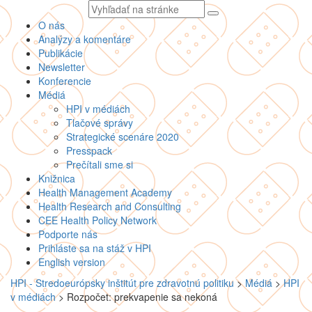
Vyhľadávaný
text
O nás
Analýzy a komentáre
Publikácie
Newsletter
Konferencie
Médiá
HPI v médiách
Tlačové správy
Strategické scenáre 2020
Presspack
Prečítali sme si
Knižnica
Health Management Academy
Health Research and Consulting
CEE Health Policy Network
Podporte nás
Prihláste sa na stáž v HPI
English version
HPI - Stredoeurópsky inštitút pre zdravotnú politiku
>
Médiá
>
HPI
v médiách
>
Rozpočet: prekvapenie sa nekoná