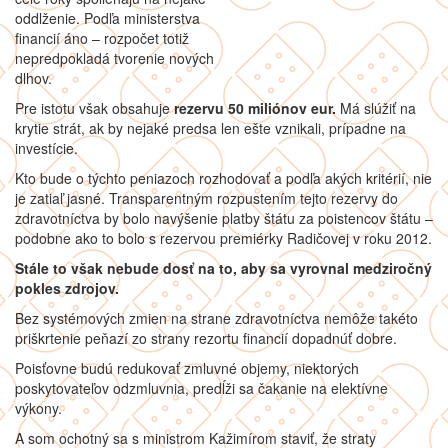
oddlženie. Podľa ministerstva
financií áno – rozpočet totiž
nepredpokladá tvorenie nových
dlhov.
Pre istotu však obsahuje
rezervu 50 miliónov eur.
Má slúžiť na
krytie strát, ak by nejaké predsa len ešte vznikali, prípadne na
investície.
Kto bude o týchto peniazoch rozhodovať a podľa akých kritérií, nie
je zatiaľ jasné. Transparentným rozpustením tejto rezervy do
zdravotníctva by bolo navýšenie platby štátu za poistencov štátu –
podobne ako to bolo s rezervou premiérky Radičovej v roku 2012.
Stále to však nebude dosť na to, aby sa vyrovnal medziročný
pokles zdrojov.
Bez systémových zmien na strane zdravotníctva nemôže takéto
priškrtenie peňazí zo strany rezortu financií dopadnúť dobre.
Poisťovne budú redukovať zmluvné objemy, niektorých
poskytovateľov odzmluvnia, predĺži sa čakanie na elektívne
výkony.
A som ochotný sa s ministrom Kažimírom staviť, že straty