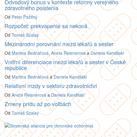
Odvodový bonus v kontexte reformy verejného
zdravotného poistenia
Od
Peter Pažitný
Rozpočet: prekvapenie sa nekoná
Od
Tomáš Szalay
Mezinárodní porovnání mezd lékařů a sester
Od
Martina Bednářová
,
Aneta Reisnerová
a
Daniela Kandilaki
Vnitřní diferenciace mezd lékařů a sester v České
republice
Od
Martina Bednářová
a
Daniela Kandilaki
Relativní mzdy v sektoru zdravotnictví
Od
Aneta Reisnerová
a
Daniela Kandilaki
Zmeny prídu až po voľbách
Od
Tomáš Szalay