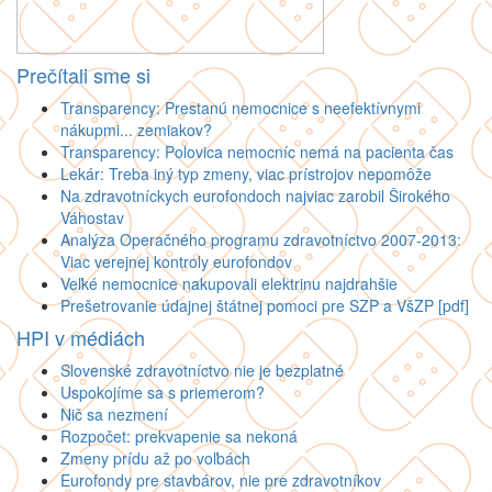
Prečítali sme si
Transparency: Prestanú nemocnice s neefektívnymi
nákupmi... zemiakov?
Transparency: Polovica nemocníc nemá na pacienta čas
Lekár: Treba iný typ zmeny, viac prístrojov nepomôže
Na zdravotníckych eurofondoch najviac zarobil Širokého
Váhostav
Analýza Operačného programu zdravotníctvo 2007-2013:
Viac verejnej kontroly eurofondov
Veľké nemocnice nakupovali elektrinu najdrahšie
Prešetrovanie údajnej štátnej pomoci pre SZP a VšZP [pdf]
HPI v médiách
Slovenské zdravotníctvo nie je bezplatné
Uspokojíme sa s priemerom?
Nič sa nezmení
Rozpočet: prekvapenie sa nekoná
Zmeny prídu až po voľbách
Eurofondy pre stavbárov, nie pre zdravotníkov