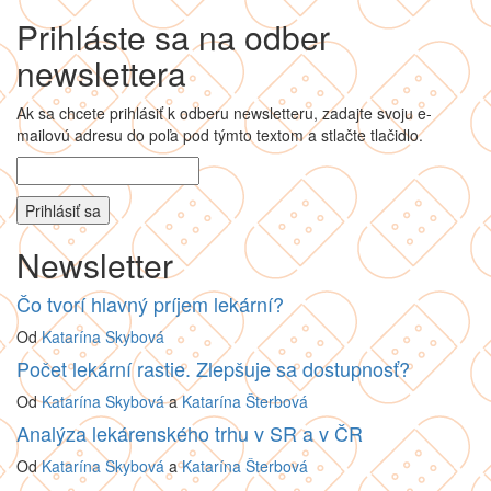
Prihláste sa na odber
newslettera
Ak sa chcete prihlásiť k odberu newsletteru, zadajte svoju e-
mailovú adresu do poľa pod týmto textom a stlačte tlačidlo.
Newsletter
Čo tvorí hlavný príjem lekární?
Od
Katarína Skybová
Počet lekární rastie. Zlepšuje sa dostupnosť?
Od
Katarína Skybová
a
Katarína Šterbová
Analýza lekárenského trhu v SR a v ČR
Od
Katarína Skybová
a
Katarína Šterbová