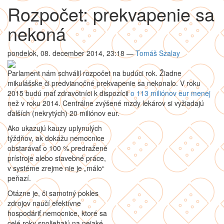
Rozpočet: prekvapenie sa
nekoná
pondelok, 08. december 2014, 23:18
—
Tomáš Szalay
Parlament nám schválil rozpočet na budúci rok. Žiadne
mikulášske či predvianočné prekvapenie sa nekonalo. V roku
2015 budú mať zdravotníci k dispozícii
o 113 miliónov eur menej
než v roku 2014. Centrálne zvýšené mzdy lekárov si vyžiadajú
ďalších (nekrytých) 20 miliónov eur.
Ako ukazujú kauzy uplynulých
týždňov, ak dokážu nemocnice
obstarávať o 100 % predražené
prístroje alebo stavebné práce,
v systéme zrejme nie je „málo“
peňazí.
Otázne je, či samotný pokles
zdrojov naučí efektívne
hospodáriť nemocnice, ktoré sa
celé roky spoliehajú na nejaké