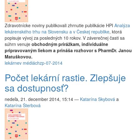
Zdravotnícke noviny publikovali zhrnutie publikácie HPI
Analýza
lekárenského trhu na Slovensku a v Českej republike
, ktorá
popisuje vývoj za posledných 10 rokov. V záverečnej časti sa
súhrn venuje
obchodným prirážkam, individuálne
pripravovaným liekom a prináša rozhovor s PharmDr. Janou
Matuškovou.
lekárne
v médiách
zp-07-2014
Počet lekární rastie. Zlepšuje
sa dostupnosť?
nedeľa, 21. december 2014, 15:14
—
Katarína Skybová
a
Katarína Šterbová