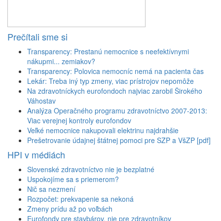
Prečítali sme si
Transparency: Prestanú nemocnice s neefektívnymi
nákupmi... zemiakov?
Transparency: Polovica nemocníc nemá na pacienta čas
Lekár: Treba iný typ zmeny, viac prístrojov nepomôže
Na zdravotníckych eurofondoch najviac zarobil Širokého
Váhostav
Analýza Operačného programu zdravotníctvo 2007-2013:
Viac verejnej kontroly eurofondov
Veľké nemocnice nakupovali elektrinu najdrahšie
Prešetrovanie údajnej štátnej pomoci pre SZP a VšZP [pdf]
HPI v médiách
Slovenské zdravotníctvo nie je bezplatné
Uspokojíme sa s priemerom?
Nič sa nezmení
Rozpočet: prekvapenie sa nekoná
Zmeny prídu až po voľbách
Eurofondy pre stavbárov, nie pre zdravotníkov