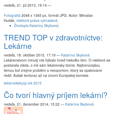
nedeľa, 21. júl 2013, 19:14
—
Fotografia
2048 x 1365 px, formát JPG. Autor: Miroslav
Hudák,
niektoré práva vyhradené
.
Životopis Kataríny Skybovej
TREND TOP v zdravotníctve:
Lekárne
nedeľa, 18. október 2015, 17:19
—
Katarína Skybová
Lekárenstvom minulý rok hýbalo hneď niekoľko tém. O niektoré sa
postarala vláda, o iné sám lekárensky biznis. Najhorúcejšou
témou bol zrejme problém s reexportom, ktorý sa opakovane
riešil. Avšak tentoraz až na úrovni Európskej komisie.
lekárne
lieky
zp-04-2015
Čo tvorí hlavný príjem lekární?
nedeľa, 21. december 2014, 15:22
—
Katarína Skybová