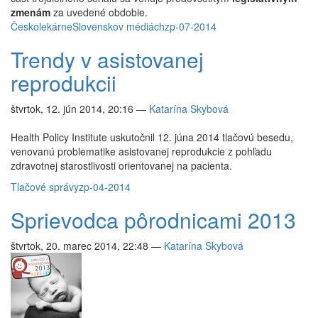
zmenám
za uvedené obdobie.
Česko
lekárne
Slovensko
v médiách
zp-07-2014
Trendy v asistovanej
reprodukcii
štvrtok, 12. jún 2014, 20:16
—
Katarína Skybová
Health Policy Institute uskutočnil 12. júna 2014 tlačovú besedu,
venovanú problematike asistovanej reprodukcie z pohľadu
zdravotnej starostlivosti orientovanej na pacienta.
Tlačové správy
zp-04-2014
Sprievodca pôrodnicami 2013
štvrtok, 20. marec 2014, 22:48
—
Katarína Skybová