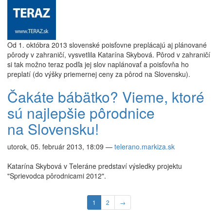
Od 1. októbra 2013 slovenské poisťovne preplácajú aj plánované
pôrody v zahraničí, vysvetlila Katarína Skybová. Pôrod v zahraničí
si tak možno teraz podľa jej slov naplánovať a poisťovňa ho
preplatí (do výšky priemernej ceny za pôrod na Slovensku).
Čakáte bábätko? Vieme, ktoré
sú najlepšie pôrodnice
na Slovensku!
utorok, 05. február 2013, 18:09
—
telerano.markiza.sk
Katarína Skybová v Teleráne predstaví výsledky projektu
"Sprievodca pôrodnicami 2012".
1
2
→