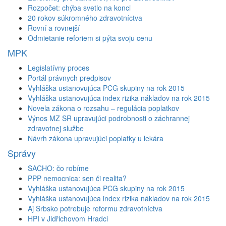
Rozpočet: chýba svetlo na konci
20 rokov súkromného zdravotníctva
Rovní a rovnejší
Odmietanie reforiem si pýta svoju cenu
MPK
Legislatívny proces
Portál právnych predpisov
Vyhláška ustanovujúca PCG skupiny na rok 2015
Vyhláška ustanovujúca index rizika nákladov na rok 2015
Novela zákona o rozsahu – regulácia poplatkov
Výnos MZ SR upravujúci podrobnosti o záchrannej
zdravotnej službe
Návrh zákona upravujúci poplatky u lekára
Správy
SACHO: čo robíme
PPP nemocnica: sen či realita?
Vyhláška ustanovujúca PCG skupiny na rok 2015
Vyhláška ustanovujúca index rizika nákladov na rok 2015
Aj Srbsko potrebuje reformu zdravotníctva
HPI v Jidřichovom Hradci