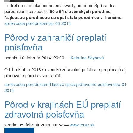
Do tretieho ročníka hodnotenia kvality pôrodníc Sprievodca
pôrodnicami sa zapojilo
50 z 54 slovenských pôrodníc.
Najlepšou pôrodnicou sa opäť stala pôrodnica v Trenčíne.
sprievodca pôrodnicami
zp-03-2014
Pôrod v zahraničí preplatí
poisťovňa
nedeľa, 16. február 2014, 20:00
—
Katarína Skybová
Od 1. októbra 2013 slovenské zdravotné poisťovne preplácajú aj
plánované pôrody v zahraničí.
sprievodca pôrodnicami
Tlačové správy
zdravotné poisťovne
zp-01-
2014
Pôrod v krajinách EÚ preplatí
zdravotná poisťovňa
streda, 05. február 2014, 10:52
—
www.teraz.sk