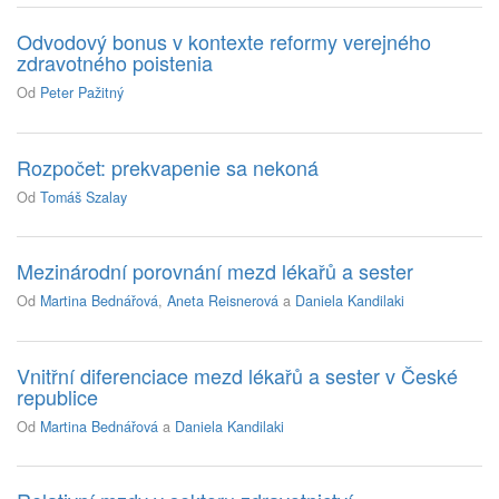
Odvodový bonus v kontexte reformy verejného
zdravotného poistenia
Od
Peter Pažitný
Rozpočet: prekvapenie sa nekoná
Od
Tomáš Szalay
Mezinárodní porovnání mezd lékařů a sester
Od
Martina Bednářová
,
Aneta Reisnerová
a
Daniela Kandilaki
Vnitřní diferenciace mezd lékařů a sester v České
republice
Od
Martina Bednářová
a
Daniela Kandilaki