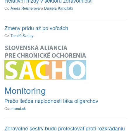
Relativní mzdy v sektoru zdravotnictví
Od
Aneta Reisnerová
a
Daniela Kandilaki
Zmeny prídu až po voľbách
Od
Tomáš Szalay
Monitoring
Prečo liečba neplodnosti láka oligarchov
Od
etrend.sk
Zdravotné sestry budú protestovať proti rozkrádaniu