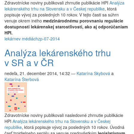
Zdravotnícke noviny publikovali zhrnutie publikácie HPI
Analýza
lekárenského trhu na Slovensku a v Českej republike
, ktorá
popisuje vývoj za posledných 10 rokov. V tejto časti sa súhrn
venuje okrem iného
medzinárodnému porovnaniu regulácie
dostupnosti lekárenskej starostlivosti, ako aj odporúčaniam
HPI.
lekárne
v médiách
zp-07-2014
Analýza lekárenského trhu
v SR a v ČR
nedeľa, 21. december 2014, 14:32
—
Katarína Skybová
a
Katarína Šterbová
Zdravotnícke noviny publikovali nasledovné zhrnutie publikácie
HPI
Analýza lekárenského trhu na Slovensku a v Českej
republike
, ktorá popisuje vývoj za posledných 10 rokov. Úvodná
časť trojdielneho seriálu sa venuje predovšetkým
legislatívnym