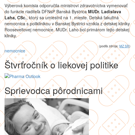
Výberová komisia odporučila ministrovi zdravotníctva vymenovať
do funkcie riaditeľa DFNsP Banská Bystrica
MUDr. Ladislava
Laha, CSc.
, ktorý sa umiestnil na 1. mieste. Detská fakultná
nemocnica s poliklinikou v Banskej Bystrici vznikla z detskej kliniky
Rooseveltovej nemocnice. MUDr. Laho bol primárom tejto detskej
kliniky.
(podľa zdroja:
MZ SR
)
nemocnice
Štvrťročník o liekovej politike
Sprievodca pôrodnicami