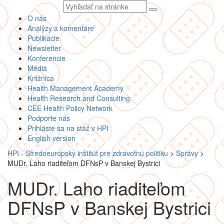
Vyhľadávaný
text
O nás
Analýzy a komentáre
Publikácie
Newsletter
Konferencie
Médiá
Knižnica
Health Management Academy
Health Research and Consulting
CEE Health Policy Network
Podporte nás
Prihláste sa na stáž v HPI
English version
HPI - Stredoeurópsky inštitút pre zdravotnú politiku
>
Správy
>
MUDr. Laho riaditeľom DFNsP v Banskej Bystrici
MUDr. Laho riaditeľom
DFNsP v Banskej Bystrici