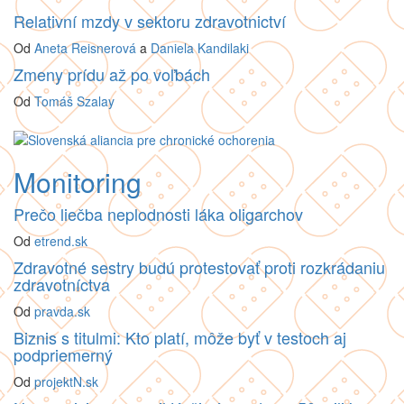
Relativní mzdy v sektoru zdravotnictví
Od
Aneta Reisnerová
a
Daniela Kandilaki
Zmeny prídu až po voľbách
Od
Tomáš Szalay
Monitoring
Prečo liečba neplodnosti láka oligarchov
Od
etrend.sk
Zdravotné sestry budú protestovať proti rozkrádaniu
zdravotníctva
Od
pravda.sk
Biznis s titulmi: Kto platí, môže byť v testoch aj
podpriemerný
Od
projektN.sk