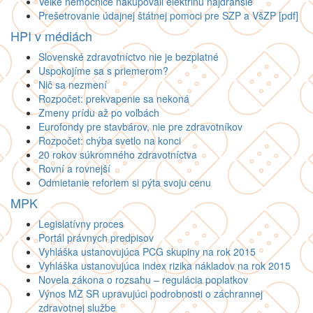
Veľké nemocnice nakupovali elektrinu najdrahšie
Prešetrovanie údajnej štátnej pomoci pre SZP a VšZP [pdf]
HPI v médiách
Slovenské zdravotníctvo nie je bezplatné
Uspokojíme sa s priemerom?
Nič sa nezmení
Rozpočet: prekvapenie sa nekoná
Zmeny prídu až po voľbách
Eurofondy pre stavbárov, nie pre zdravotníkov
Rozpočet: chýba svetlo na konci
20 rokov súkromného zdravotníctva
Rovní a rovnejší
Odmietanie reforiem si pýta svoju cenu
MPK
Legislatívny proces
Portál právnych predpisov
Vyhláška ustanovujúca PCG skupiny na rok 2015
Vyhláška ustanovujúca index rizika nákladov na rok 2015
Novela zákona o rozsahu – regulácia poplatkov
Výnos MZ SR upravujúci podrobnosti o záchrannej
zdravotnej službe