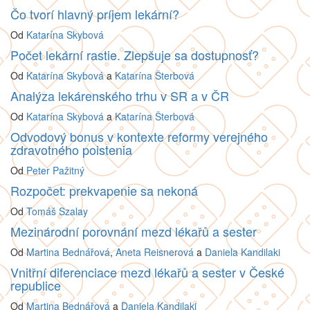
Čo tvorí hlavný príjem lekární?
Od
Katarína Skybová
Počet lekární rastie. Zlepšuje sa dostupnosť?
Od
Katarína Skybová
a
Katarína Šterbová
Analýza lekárenského trhu v SR a v ČR
Od
Katarína Skybová
a
Katarína Šterbová
Odvodový bonus v kontexte reformy verejného
zdravotného poistenia
Od
Peter Pažitný
Rozpočet: prekvapenie sa nekoná
Od
Tomáš Szalay
Mezinárodní porovnání mezd lékařů a sester
Od
Martina Bednářová
,
Aneta Reisnerová
a
Daniela Kandilaki
Vnitřní diferenciace mezd lékařů a sester v České
republice
Od
Martina Bednářová
a
Daniela Kandilaki