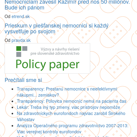
Nemocniciam zavesil Kažimír pred nos 50 miliónov.
Bude ich pánom
Od
etrend.sk
Prieskum v piešťanskej nemocnici si každý
vysvetľuje po svojom
Od
pravda.sk
Prečítali sme si
Transparency: Prestanú nemocnice s neefektívnymi
nákupmi... zemiakov?
Transparency: Polovica nemocníc nemá na pacienta čas
Lekár: Treba iný typ zmeny, viac prístrojov nepomôže
Na zdravotníckych eurofondoch najviac zarobil Širokého
Váhostav
Analýza Operačného programu zdravotníctvo 2007-2013:
Viac verejnej kontroly eurofondov