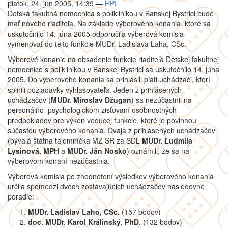
piatok, 24. jún 2005, 14:39
—
HPI
Detská fakultná nemocnica s poliklinikou v Banskej Bystrici bude
mať nového riaditeľa. Na základe výberového konania, ktoré sa
uskutočnilo 14. júna 2005 odporučila výberová komisia
vymenovať do tejto funkcie MUDr. Ladislava Laha, CSc.
Výberové konanie na obsadenie funkcie riaditeľa Detskej fakultnej
nemocnice s poliklinikou v Banskej Bystrici sa uskutočnilo 14. júna
2005. Do výberového konania sa prihlásili piati uchádzači, ktorí
splnili požiadavky vyhlasovateľa. Jeden z prihlásených
uchádzačov (
MUDr. Miroslav Džugan
) sa nezúčastnil na
personálno–psychologickom zisťovaní osobnostných
predpokladov pre výkon vedúcej funkcie, ktoré je povinnou
súčasťou výberového konania. Dvaja z prihlásených uchádzačov
(bývalá štátna tajomníčka MZ SR za SDĽ
MUDr. Ľudmila
Lysinová, MPH
a
MUDr. Ján Nosko
) oznámili, že sa na
výberovom konaní nezúčastnia.
Výberová komisia po zhodnotení výsledkov výberového konania
určila spomedzi dvoch zostávajúcich uchádzačov nasledovné
poradie:
MUDr. Ladislav Laho, CSc.
(157 bodov)
doc. MUDr. Karol Králinský, PhD.
(132 bodov)