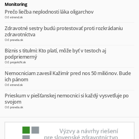
Monitoring
Prečo liečba neplodnosti láka oligarchov
Od
etrend.sk
Zdravotné sestry budú protestovať proti rozkrádaniu
zdravotníctva
Od
pravda.sk
Biznis s titulmi: Kto platí, môže byť v testoch aj
podpriemerný
Od
projektN.sk
Nemocniciam zavesil Kažimír pred nos 50 miliónov. Bude
ich pánom
Od
etrend.sk
Prieskum v piešťanskej nemocnici si každý vysvetľuje po
svojom
Od
pravda.sk