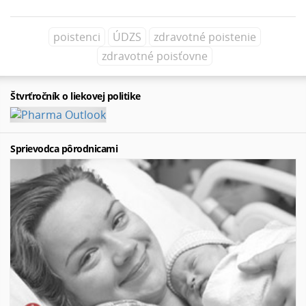
poistenci
ÚDZS
zdravotné poistenie
zdravotné poisťovne
Štvrťročník o liekovej politike
Sprievodca pôrodnicami