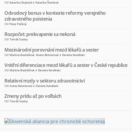
Od
Katarína Skybová
a
Katarína Šterbová
Odvodový bonus v kontexte reformy verejného
zdravotného poistenia
Od
Peter Pažitný
Rozpočet: prekvapenie sa nekoná
Od
Tomáš Szalay
Mezinárodní porovnání mezd lékařů a sester
Od
Martina Bednářová
,
Aneta Reisnerová
a
Daniela Kandilaki
Vnitřní diferenciace mezd lékařů a sester v České republice
Od
Martina Bednářová
a
Daniela Kandilaki
Relativní mzdy v sektoru zdravotnictví
Od
Aneta Reisnerová
a
Daniela Kandilaki
Zmeny prídu až po voľbách
Od
Tomáš Szalay