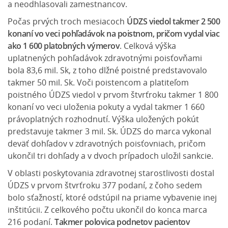
a neodhlasovali zamestnancov.
Počas prvých troch mesiacoch
ÚDZS viedol takmer 2 500
konaní vo veci pohľadávok na poistnom, pričom vydal viac
ako 1 600 platobných výmerov
. Celková výška
uplatnených pohľadávok zdravotnými poisťovňami
bola 83,6 mil. Sk, z toho dlžné poistné predstavovalo
takmer 50 mil. Sk. Voči poistencom a platiteľom
poistného ÚDZS viedol v prvom štvrťroku takmer 1 800
konaní vo veci uloženia pokuty a vydal takmer 1 660
právoplatných rozhodnutí. Výška uložených pokút
predstavuje takmer 3 mil. Sk. ÚDZS do marca vykonal
deväť dohľadov v zdravotných poisťovniach, pričom
ukončil tri dohľady a v dvoch prípadoch uložil sankcie.
V oblasti poskytovania zdravotnej starostlivosti dostal
ÚDZS v prvom štvrťroku 377 podaní, z čoho sedem
bolo sťažností, ktoré odstúpil na priame vybavenie inej
inštitúcii. Z celkového počtu ukončil do konca marca
216 podaní.
Takmer polovica podnetov pacientov