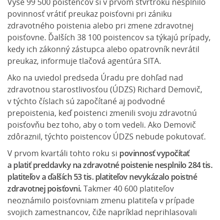
Vyše 99 500 poistencov si v prvom štvrťroku nesplnilo
povinnosť vrátiť preukaz poisťovni pri zániku
zdravotného poistenia alebo pri zmene zdravotnej
poisťovne. Ďalších 38 100 poistencov sa týkajú prípady,
kedy ich zákonný zástupca alebo opatrovník nevrátil
preukaz, informuje tlačová agentúra SITA.
Ako na uviedol predseda Úradu pre dohľad nad
zdravotnou starostlivosťou (ÚDZS) Richard Demovič,
v týchto číslach sú započítané aj podvodné
prepoistenia, keď poistenci zmenili svoju zdravotnú
poisťovňu bez toho, aby o tom vedeli. Ako Demovič
zdôraznil, týchto poistencov ÚDZS nebude pokutovať.
V prvom kvartáli tohto roku si
povinnosť vypočítať
a platiť preddavky na zdravotné poistenie nesplnilo 284 tis.
platiteľov a ďalších 53 tis. platiteľov nevykázalo poistné
zdravotnej poisťovni.
Takmer 40 600 platiteľov
neoznámilo poisťovniam zmenu platiteľa v prípade
svojich zamestnancov, čiže napríklad neprihlasovali