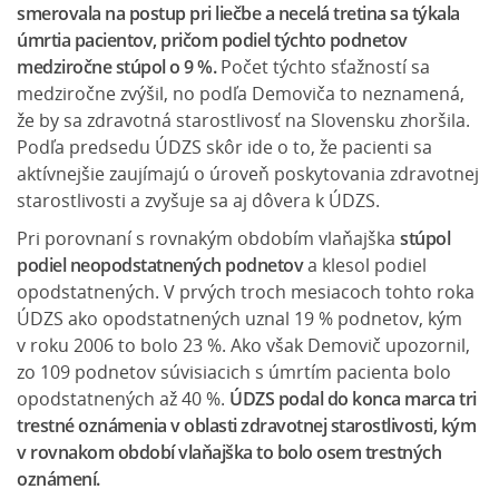
smerovala na postup pri liečbe a necelá tretina sa týkala
úmrtia pacientov, pričom podiel týchto podnetov
medziročne stúpol o 9 %.
Počet týchto sťažností sa
medziročne zvýšil, no podľa Demoviča to neznamená,
že by sa zdravotná starostlivosť na Slovensku zhoršila.
Podľa predsedu ÚDZS skôr ide o to, že pacienti sa
aktívnejšie zaujímajú o úroveň poskytovania zdravotnej
starostlivosti a zvyšuje sa aj dôvera k ÚDZS.
Pri porovnaní s rovnakým obdobím vlaňajška
stúpol
podiel neopodstatnených podnetov
a klesol podiel
opodstatnených. V prvých troch mesiacoch tohto roka
ÚDZS ako opodstatnených uznal 19 % podnetov, kým
v roku 2006 to bolo 23 %. Ako však Demovič upozornil,
zo 109 podnetov súvisiacich s úmrtím pacienta bolo
opodstatnených až 40 %.
ÚDZS podal do konca marca tri
trestné oznámenia v oblasti zdravotnej starostlivosti, kým
v rovnakom období vlaňajška to bolo osem trestných
oznámení.