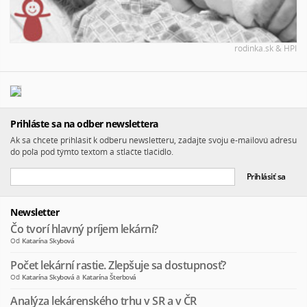
rodinka.sk & HPI
Prihláste sa na odber newslettera
Ak sa chcete prihlásiť k odberu newsletteru, zadajte svoju e-mailovú adresu
do poľa pod týmto textom a stlačte tlačidlo.
Newsletter
Čo tvorí hlavný príjem lekární?
Od
Katarína Skybová
Počet lekární rastie. Zlepšuje sa dostupnosť?
Od
Katarína Skybová
a
Katarína Šterbová
Analýza lekárenského trhu v SR a v ČR