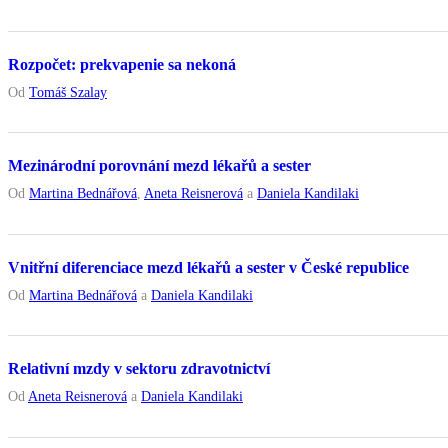
Rozpočet: prekvapenie sa nekoná
Od
Tomáš Szalay
Mezinárodní porovnání mezd lékařů a sester
Od
Martina Bednářová
,
Aneta Reisnerová
a
Daniela Kandilaki
Vnitřní diferenciace mezd lékařů a sester v České republice
Od
Martina Bednářová
a
Daniela Kandilaki
Relativní mzdy v sektoru zdravotnictví
Od
Aneta Reisnerová
a
Daniela Kandilaki