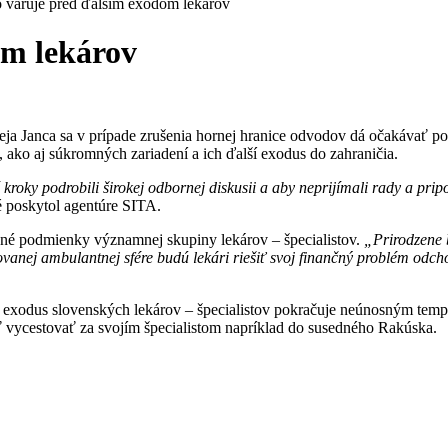
 varuje pred ďalším exodom lekárov
om lekárov
eja Janca sa v prípade zrušenia hornej hranice odvodov dá očakávať po
 ako aj súkromných zariadení a ich ďalší exodus do zahraničia.
kroky podrobili širokej odbornej diskusii a aby neprijímali rady a pri
é poskytol agentúre SITA.
nčné podmienky významnej skupiny lekárov – špecialistov.
„Prirodzene b
izovanej ambulantnej sfére budú lekári riešiť svoj finančný problém o
odus slovenských lekárov – špecialistov pokračuje neúnosným tempom.
ť vycestovať za svojím špecialistom napríklad do susedného Rakúska.