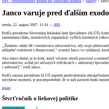
HPI - Stredoeurópsky inštitút pre zdravotnú politiku
>
Správy
>
Janco
Janco varuje pred ďalším exod
streda, 22. august 2007, 11:34
—
HPI
Podľa prezidenta Slovenskej lekárskej únie špecialistov (SLÚŠ) Andr
zamestnanci štátu, neziskových organizácií, vyšších územných celkov,
„Žiadame vládu SR i ministerstvo zdravotníctva, aby svoje plánované 
základné vedomosti o financovaní,“
uviedol Janco vo vyhlásení, ktor
Ako Janco dodal, je to krok, ktorý výrazne zhorší pracovné a existe
zdravotníctva, avšak pri súčasných reštrikciách v súkromnej špecial
v zahraničí,“
tvrdí Janco.
Podľa názoru prezidenta SLÚŠ napriek predvolebným ubezpečeniam ex
urýchlene nezmení, je pravdepodobné, že si naši pacienti budú musie
lekári
Štvrťročník o liekovej politike