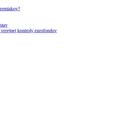
 zemiakov?
stav
verejnej kontroly eurofondov