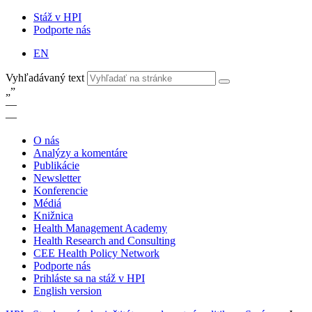
Stáž v HPI
Podporte nás
EN
Vyhľadávaný text
„
”
—
—
O nás
Analýzy a komentáre
Publikácie
Newsletter
Konferencie
Médiá
Knižnica
Health Management Academy
Health Research and Consulting
CEE Health Policy Network
Podporte nás
Prihláste sa na stáž v HPI
English version