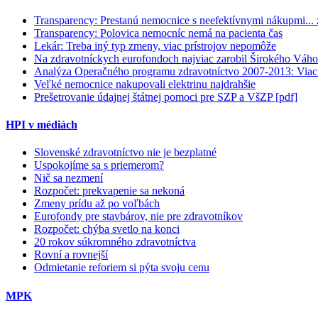
Transparency: Prestanú nemocnice s neefektívnymi nákupmi...
Transparency: Polovica nemocníc nemá na pacienta čas
Lekár: Treba iný typ zmeny, viac prístrojov nepomôže
Na zdravotníckych eurofondoch najviac zarobil Širokého Váho
Analýza Operačného programu zdravotníctvo 2007-2013: Viac 
Veľké nemocnice nakupovali elektrinu najdrahšie
Prešetrovanie údajnej štátnej pomoci pre SZP a VšZP [pdf]
HPI v médiách
Slovenské zdravotníctvo nie je bezplatné
Uspokojíme sa s priemerom?
Nič sa nezmení
Rozpočet: prekvapenie sa nekoná
Zmeny prídu až po voľbách
Eurofondy pre stavbárov, nie pre zdravotníkov
Rozpočet: chýba svetlo na konci
20 rokov súkromného zdravotníctva
Rovní a rovnejší
Odmietanie reforiem si pýta svoju cenu
MPK