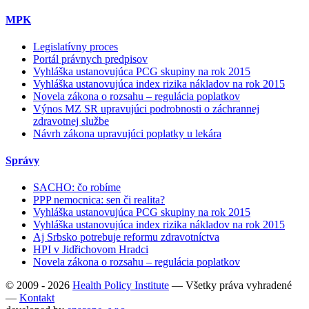
MPK
Legislatívny proces
Portál právnych predpisov
Vyhláška ustanovujúca PCG skupiny na rok 2015
Vyhláška ustanovujúca index rizika nákladov na rok 2015
Novela zákona o rozsahu – regulácia poplatkov
Výnos MZ SR upravujúci podrobnosti o záchrannej
zdravotnej službe
Návrh zákona upravujúci poplatky u lekára
Správy
SACHO: čo robíme
PPP nemocnica: sen či realita?
Vyhláška ustanovujúca PCG skupiny na rok 2015
Vyhláška ustanovujúca index rizika nákladov na rok 2015
Aj Srbsko potrebuje reformu zdravotníctva
HPI v Jidřichovom Hradci
Novela zákona o rozsahu – regulácia poplatkov
© 2009 - 2026
Health Policy Institute
—
Všetky práva vyhradené
—
Kontakt