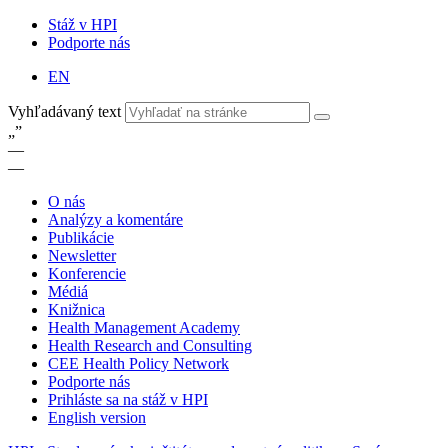
Stáž v HPI
Podporte nás
EN
Vyhľadávaný text
„
”
—
—
O nás
Analýzy a komentáre
Publikácie
Newsletter
Konferencie
Médiá
Knižnica
Health Management Academy
Health Research and Consulting
CEE Health Policy Network
Podporte nás
Prihláste sa na stáž v HPI
English version