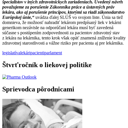
špecialistov v iných zdravotníckych zariadeniach. Uvedený návrh
považujeme za porušenie Zákonníka práce a ústavných práv
lekára, ako aj porušenie princípov, ktorými sa riadi zákonodarstvo
Európskej únie,“
uvádza ďalej SLÚŠ vo svojom liste. Únia sa tiež
domnieva, že možnosť nahradiť lekárom predpísaný liek v lekárni
generikom nezávisle na odporúčaní lekára musí byť zavedená
súčasne s postúpením zodpovednosti za pacientov zdravotný stav
z lekára na lekárnika, tento krok však opäť znamená zníženie kvality
zdravotnej starostlivosti a vážne riziko pre pacienta aj pre lekárnika.
legislatíva
lekári
pacienti
parlament
Štvrťročník o liekovej politike
Sprievodca pôrodnicami