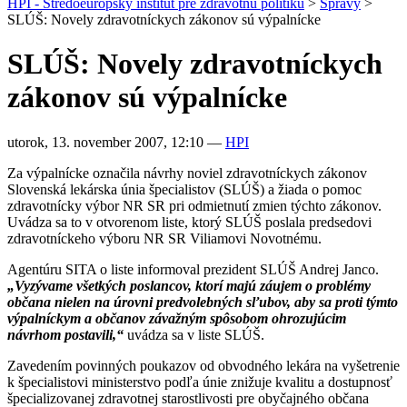
HPI - Stredoeurópsky inštitút pre zdravotnú politiku
>
Správy
>
SLÚŠ: Novely zdravotníckych zákonov sú výpalnícke
SLÚŠ: Novely zdravotníckych
zákonov sú výpalnícke
utorok, 13. november 2007, 12:10
—
HPI
Za výpalnícke označila návrhy noviel zdravotníckych zákonov
Slovenská lekárska únia špecialistov (SLÚŠ) a žiada o pomoc
zdravotnícky výbor NR SR pri odmietnutí zmien týchto zákonov.
Uvádza sa to v otvorenom liste, ktorý SLÚŠ poslala predsedovi
zdravotníckeho výboru NR SR Viliamovi Novotnému.
Agentúru SITA o liste informoval prezident SLÚŠ Andrej Janco.
„Vyzývame všetkých poslancov, ktorí majú záujem o problémy
občana nielen na úrovni predvolebných sľubov, aby sa proti týmto
výpalníckym a občanov závažným spôsobom ohrozujúcim
návrhom postavili,“
uvádza sa v liste SLÚŠ.
Zavedením povinných poukazov od obvodného lekára na vyšetrenie
k špecialistovi ministerstvo podľa únie znižuje kvalitu a dostupnosť
špecializovanej zdravotnej starostlivosti pre obyčajného občana