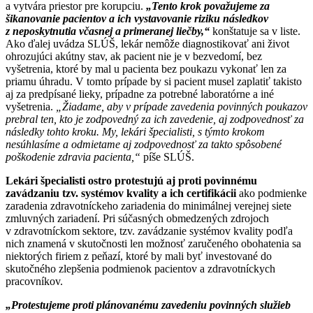
a vytvára priestor pre korupciu.
„Tento krok považujeme za
šikanovanie pacientov a ich vystavovanie riziku následkov
z neposkytnutia včasnej a primeranej liečby,“
konštatuje sa v liste.
Ako ďalej uvádza SLÚŠ, lekár nemôže diagnostikovať ani život
ohrozujúci akútny stav, ak pacient nie je v bezvedomí, bez
vyšetrenia, ktoré by mal u pacienta bez poukazu vykonať len za
priamu úhradu. V tomto prípade by si pacient musel zaplatiť takisto
aj za predpísané lieky, prípadne za potrebné laboratórne a iné
vyšetrenia.
„Žiadame, aby v prípade zavedenia povinných poukazov
prebral ten, kto je zodpovedný za ich zavedenie, aj zodpovednosť za
následky tohto kroku. My, lekári špecialisti, s týmto krokom
nesúhlasíme a odmietame aj zodpovednosť za takto spôsobené
poškodenie zdravia pacienta,“
píše SLÚŠ.
Lekári špecialisti ostro protestujú aj proti povinnému
zavádzaniu tzv. systémov kvality a ich certifikácii
ako podmienke
zaradenia zdravotníckeho zariadenia do minimálnej verejnej siete
zmluvných zariadení. Pri súčasných obmedzených zdrojoch
v zdravotníckom sektore, tzv. zavádzanie systémov kvality podľa
nich znamená v skutočnosti len možnosť zaručeného obohatenia sa
niektorých firiem z peňazí, ktoré by mali byť investované do
skutočného zlepšenia podmienok pacientov a zdravotníckych
pracovníkov.
„Protestujeme proti plánovanému zavedeniu povinných služieb