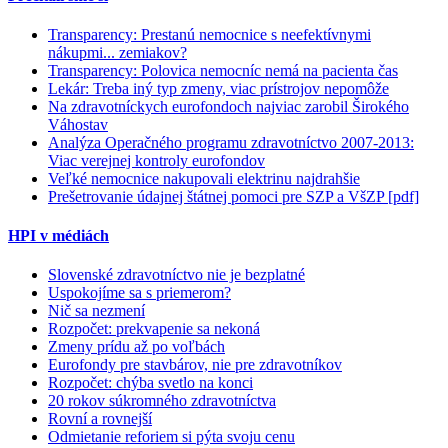
Transparency: Prestanú nemocnice s neefektívnymi
nákupmi... zemiakov?
Transparency: Polovica nemocníc nemá na pacienta čas
Lekár: Treba iný typ zmeny, viac prístrojov nepomôže
Na zdravotníckych eurofondoch najviac zarobil Širokého
Váhostav
Analýza Operačného programu zdravotníctvo 2007-2013:
Viac verejnej kontroly eurofondov
Veľké nemocnice nakupovali elektrinu najdrahšie
Prešetrovanie údajnej štátnej pomoci pre SZP a VšZP [pdf]
HPI v médiách
Slovenské zdravotníctvo nie je bezplatné
Uspokojíme sa s priemerom?
Nič sa nezmení
Rozpočet: prekvapenie sa nekoná
Zmeny prídu až po voľbách
Eurofondy pre stavbárov, nie pre zdravotníkov
Rozpočet: chýba svetlo na konci
20 rokov súkromného zdravotníctva
Rovní a rovnejší
Odmietanie reforiem si pýta svoju cenu