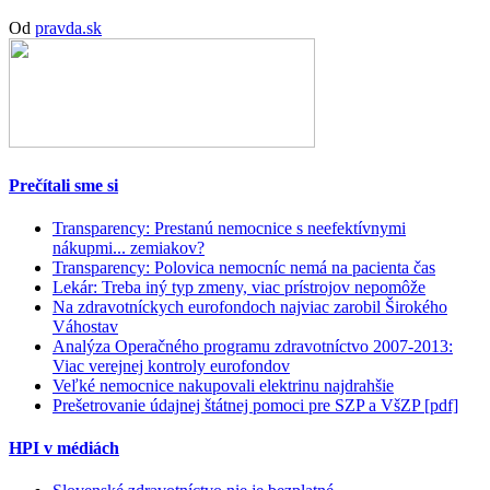
Od
pravda.sk
Prečítali sme si
Transparency: Prestanú nemocnice s neefektívnymi
nákupmi... zemiakov?
Transparency: Polovica nemocníc nemá na pacienta čas
Lekár: Treba iný typ zmeny, viac prístrojov nepomôže
Na zdravotníckych eurofondoch najviac zarobil Širokého
Váhostav
Analýza Operačného programu zdravotníctvo 2007-2013:
Viac verejnej kontroly eurofondov
Veľké nemocnice nakupovali elektrinu najdrahšie
Prešetrovanie údajnej štátnej pomoci pre SZP a VšZP [pdf]
HPI v médiách