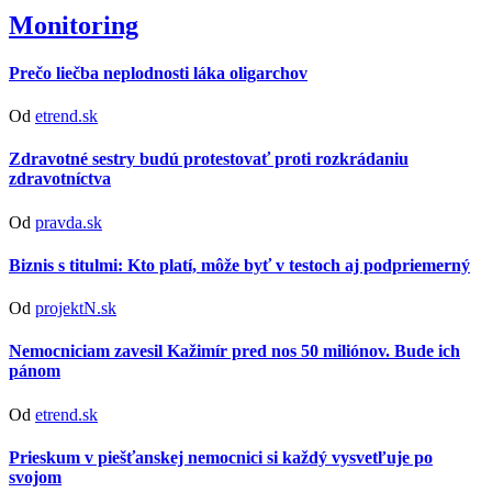
Monitoring
Prečo liečba neplodnosti láka oligarchov
Od
etrend.sk
Zdravotné sestry budú protestovať proti rozkrádaniu
zdravotníctva
Od
pravda.sk
Biznis s titulmi: Kto platí, môže byť v testoch aj podpriemerný
Od
projektN.sk
Nemocniciam zavesil Kažimír pred nos 50 miliónov. Bude ich
pánom
Od
etrend.sk
Prieskum v piešťanskej nemocnici si každý vysvetľuje po
svojom