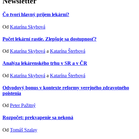
Newsletter
Čo tvorí hlavný príjem lekární?
Od
Katarína Skybová
Počet lekární rastie. Zlepšuje sa dostupnosť?
Od
Katarína Skybová
a
Katarína Šterbová
Analýza lekárenského trhu v SR a v ČR
Od
Katarína Skybová
a
Katarína Šterbová
Odvodový bonus v kontexte reformy verejného zdravotného
poistenia
Od
Peter Pažitný
Rozpočet: prekvapenie sa nekoná
Od
Tomáš Szalay