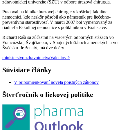
zdravotníckej univerzite (SZU) v odbore úrazová chirurgia.
Pracoval na klinike úrazovej chirurgie v košickej fakultnej
nemocnici, kde neskôr pôsobil ako námestník pre liečebno-
preventívnu starostlivosť. V marci 2007 bol vymenovaný za
riaditeľa Fakultnej nemocnice s poliklinikou v Bratislave.
Richard Raši sa zúčastnil na viacerých odborných stážach vo
Francúzsku, Švajčiarsku, v Spojených štátoch amerických a vo
Švédsku. Je ženatý, má dve dcéry.
ministerstvo zdravotníctva
Valentovič
Súvisiace články
V pripomienkovaní novela poistných zákonov
Štvrťročník o liekovej politike