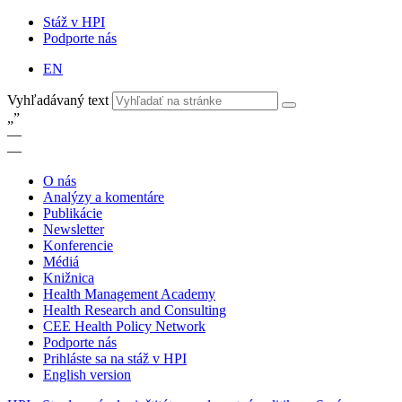
Stáž v HPI
Podporte nás
EN
Vyhľadávaný text
„
”
—
—
O nás
Analýzy a komentáre
Publikácie
Newsletter
Konferencie
Médiá
Knižnica
Health Management Academy
Health Research and Consulting
CEE Health Policy Network
Podporte nás
Prihláste sa na stáž v HPI
English version