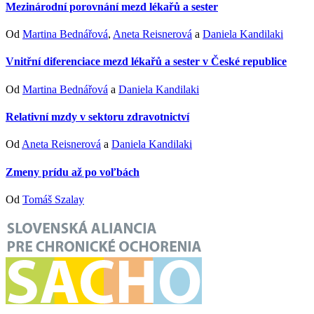
Mezinárodní porovnání mezd lékařů a sester
Od
Martina Bednářová
,
Aneta Reisnerová
a
Daniela Kandilaki
Vnitřní diferenciace mezd lékařů a sester v České republice
Od
Martina Bednářová
a
Daniela Kandilaki
Relativní mzdy v sektoru zdravotnictví
Od
Aneta Reisnerová
a
Daniela Kandilaki
Zmeny prídu až po voľbách
Od
Tomáš Szalay