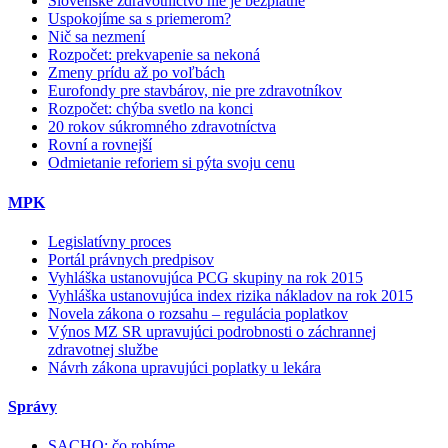
Slovenské zdravotníctvo nie je bezplatné
Uspokojíme sa s priemerom?
Nič sa nezmení
Rozpočet: prekvapenie sa nekoná
Zmeny prídu až po voľbách
Eurofondy pre stavbárov, nie pre zdravotníkov
Rozpočet: chýba svetlo na konci
20 rokov súkromného zdravotníctva
Rovní a rovnejší
Odmietanie reforiem si pýta svoju cenu
MPK
Legislatívny proces
Portál právnych predpisov
Vyhláška ustanovujúca PCG skupiny na rok 2015
Vyhláška ustanovujúca index rizika nákladov na rok 2015
Novela zákona o rozsahu – regulácia poplatkov
Výnos MZ SR upravujúci podrobnosti o záchrannej
zdravotnej službe
Návrh zákona upravujúci poplatky u lekára
Správy
SACHO: čo robíme