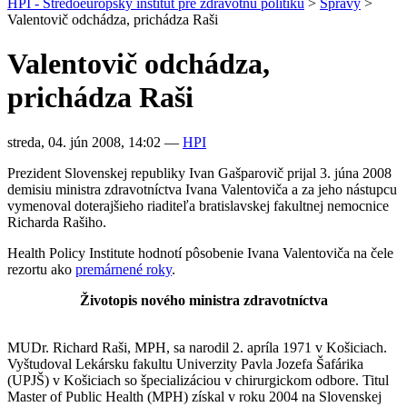
HPI - Stredoeurópsky inštitút pre zdravotnú politiku
>
Správy
>
Valentovič odchádza, prichádza Raši
Valentovič odchádza,
prichádza Raši
streda, 04. jún 2008, 14:02
—
HPI
Prezident Slovenskej republiky Ivan Gašparovič prijal 3. júna 2008
demisiu ministra zdravotníctva Ivana Valentoviča a za jeho nástupcu
vymenoval doterajšieho riaditeľa bratislavskej fakultnej nemocnice
Richarda Rašiho.
Health Policy Institute hodnotí pôsobenie Ivana Valentoviča na čele
rezortu ako
premárnené roky
.
Životopis nového ministra zdravotníctva
MUDr. Richard Raši, MPH, sa narodil 2. apríla 1971 v Košiciach.
Vyštudoval Lekársku fakultu Univerzity Pavla Jozefa Šafárika
(UPJŠ) v Košiciach so špecializáciou v chirurgickom odbore. Titul
Master of Public Health (MPH) získal v roku 2004 na Slovenskej