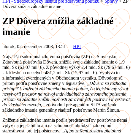
HPI - Stredoeurópsky inštitút pre zdravotnú politiku
>
Správy
>
ZP
Dôvera znížila základné imanie
ZP Dôvera znížila základné
imanie
utorok, 02. december 2008, 13:51
—
HPI
Najväčšia súkromná zdravotná poisťovňa (ZP) na Slovensku,
Zdravotná poisťovňa Dôvera, znížila svoje základné imanie o 1,9
mld. Sk (63,07 mil. €). Z pôvodnej výšky 2,4 mld. Sk (79,67 mil. €)
tak kleslo na necelých 481,2 mil. Sk (15,97 mil. €). Vyplýva to
z informácií zverejnených v Obchodnom vestníku. Dôvodom sú
pritom podľa poisťovne zmeny v legislatíve.
„Dôvera sa rozhodla
pristúpiť k zníženiu základného imania potom, čo legislatívny vývoj
nevytvoril priestor na rozvoj individuálneho zdravotného poistenia,
pričom sa zásadne znížili možnosti zdravotných poisťovní investovať
do vlastného rozvoja,“
zdôvodnil pre agentúru SITA zníženie
základného imania generálny riaditeľ poisťovne Martin Šimun.
Zníženie základného imania podľa predstaviteľov poisťovne nemá
vplyv na jej stabilitu ani na schopnosť uhrádzať zdravotnú
starostlivosť pre jej poistencov.
„Aj po znížení zostáva platobná