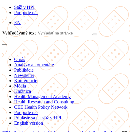
Stáž v HPI
Podporte nás
EN
Vyhľadávaný text
„
”
—
—
O nás
Analýzy a komentáre
Publikácie
Newsletter
Konferencie
Médiá
Knižnica
Health Management Academy
Health Research and Consulting
CEE Health Policy Network
Podporte nás
Prihláste sa na stáž v HPI
English version