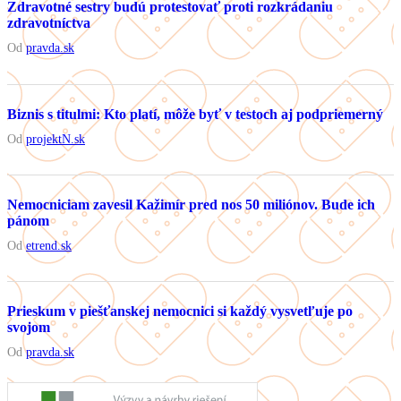
Zdravotné sestry budú protestovať proti rozkrádaniu
zdravotníctva
Od
pravda.sk
Biznis s titulmi: Kto platí, môže byť v testoch aj podpriemerný
Od
projektN.sk
Nemocniciam zavesil Kažimír pred nos 50 miliónov. Bude ich
pánom
Od
etrend.sk
Prieskum v piešťanskej nemocnici si každý vysvetľuje po
svojom
Od
pravda.sk