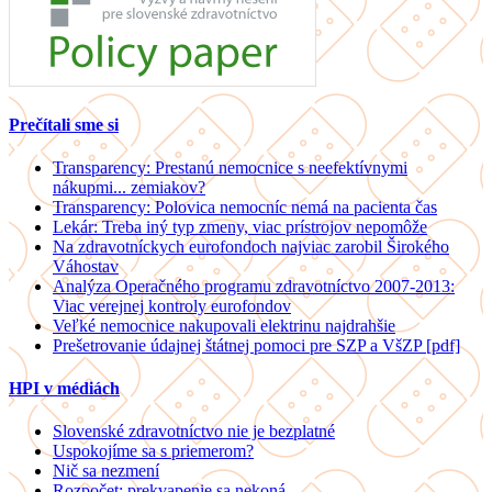
Prečítali sme si
Transparency: Prestanú nemocnice s neefektívnymi
nákupmi... zemiakov?
Transparency: Polovica nemocníc nemá na pacienta čas
Lekár: Treba iný typ zmeny, viac prístrojov nepomôže
Na zdravotníckych eurofondoch najviac zarobil Širokého
Váhostav
Analýza Operačného programu zdravotníctvo 2007-2013:
Viac verejnej kontroly eurofondov
Veľké nemocnice nakupovali elektrinu najdrahšie
Prešetrovanie údajnej štátnej pomoci pre SZP a VšZP [pdf]
HPI v médiách
Slovenské zdravotníctvo nie je bezplatné
Uspokojíme sa s priemerom?
Nič sa nezmení
Rozpočet: prekvapenie sa nekoná