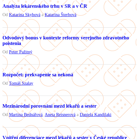
Analýza lekárenského trhu v SR a v ČR
Od
Katarína Skybová
a
Katarína Šterbová
Odvodový bonus v kontexte reformy verejného zdravotného
poistenia
Od
Peter Pažitný
Rozpočet: prekvapenie sa nekoná
Od
Tomáš Szalay
Mezinárodní porovnání mezd lékařů a sester
Od
Martina Bednářová
,
Aneta Reisnerová
a
Daniela Kandilaki
Vnitřní diferenciace mezd lékařů a sester v České republice