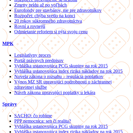
Zmeny prídu až po voľbách
Eurofondy pre stavbárov, nie pre zdravotníkov
Rozpočet: chýba svetlo na konci
20 rokov súkromného zdravotníctva
Rovní a rovnejší
Odmietanie reforiem si pýta svoju cenu
MPK
Legislatívny proces
Portál právnych predpisov
Vyhláška ustanovujúca PCG skupiny na rok 2015
Vyhláška ustanovujúca index rizika nákladov na rok 2015
Novela zákona o rozsahu – regulácia poplatkov
Výnos MZ SR upravujúci podrobnosti o záchrannej
zdravotnej službe
Návrh zákona upravujúci poplatky u lekára
Správy
SACHO: čo robíme
PPP nemocnica: sen či realita?
Vyhláška ustanovujúca PCG skupiny na rok 2015
Vyhláška ustanovujúca index rizika nákladov na rok 2015