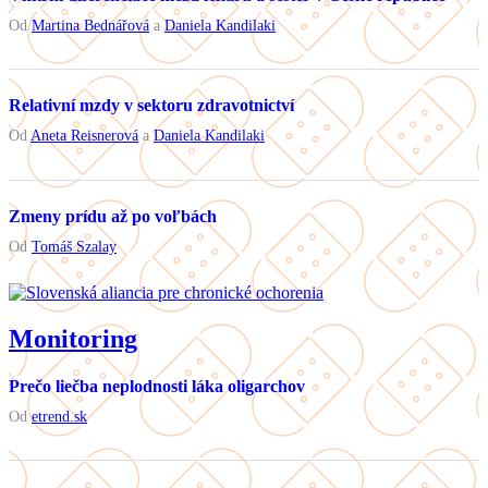
Od
Martina Bednářová
a
Daniela Kandilaki
Relativní mzdy v sektoru zdravotnictví
Od
Aneta Reisnerová
a
Daniela Kandilaki
Zmeny prídu až po voľbách
Od
Tomáš Szalay
Monitoring
Prečo liečba neplodnosti láka oligarchov
Od
etrend.sk