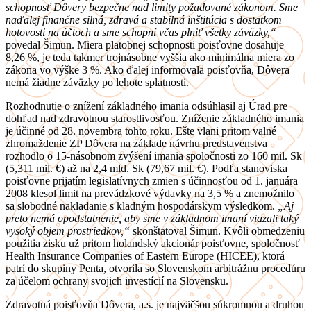
schopnosť Dôvery bezpečne nad limity požadované zákonom. Sme
naďalej finančne silná, zdravá a stabilná inštitúcia s dostatkom
hotovosti na účtoch a sme schopní včas plniť všetky záväzky,“
povedal Šimun. Miera platobnej schopnosti poisťovne dosahuje
8,26 %, je teda takmer trojnásobne vyššia ako minimálna miera zo
zákona vo výške 3 %. Ako ďalej informovala poisťovňa, Dôvera
nemá žiadne záväzky po lehote splatnosti.
Rozhodnutie o znížení základného imania odsúhlasil aj Úrad pre
dohľad nad zdravotnou starostlivosťou. Zníženie základného imania
je účinné od 28. novembra tohto roku. Ešte vlani pritom valné
zhromaždenie ZP Dôvera na základe návrhu predstavenstva
rozhodlo o 15-násobnom zvýšení imania spoločnosti zo 160 mil. Sk
(5,311 mil. €) až na 2,4 mld. Sk (79,67 mil. €). Podľa stanoviska
poisťovne prijatím legislatívnych zmien s účinnosťou od 1. januára
2008 klesol limit na prevádzkové výdavky na 3,5 % a znemožnilo
sa slobodné nakladanie s kladným hospodárskym výsledkom.
„Aj
preto nemá opodstatnenie, aby sme v základnom imaní viazali taký
vysoký objem prostriedkov,“
skonštatoval Šimun. Kvôli obmedzeniu
použitia zisku už pritom holandský akcionár poisťovne, spoločnosť
Health Insurance Companies of Eastern Europe (HICEE), ktorá
patrí do skupiny Penta, otvorila so Slovenskom arbitrážnu procedúru
za účelom ochrany svojich investícií na Slovensku.
Zdravotná poisťovňa Dôvera, a.s. je najväčšou súkromnou a druhou