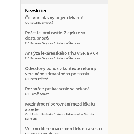
Newsletter
Čo tvorí hlavný príjem lekární?
Od
Katarína Skybová
Počet lekární rastie. Zlepšuje sa
dostupnosť?
Od
Katarína Skybová
a
Katarína Šterbová
Analýza lekárenského trhu v SR a v ČR
Od
Katarína Skybová
a
Katarína Šterbová
Odvodový bonus v kontexte reformy
verejného zdravotného poistenia
Od
Peter Pažitný
Rozpočet: prekvapenie sa nekoná
Od
Tomáš Szalay
Mezinárodní porovnání mezd lékařů
a sester
Od
Martina Bednářová
,
Aneta Reisnerová
a
Daniela
Kandilaki
Vnitřní diferenciace mezd lékařů a sester
v České republice