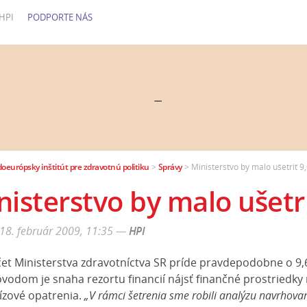
HPI
PODPORTE NÁS
—
doeurópsky inštitút pre zdravotnú politiku
>
Správy
>
Ministerstvo by malo ušetriť 9,
nisterstvo by malo ušetri
 18. február 2009, 11:35
—
HPI
et Ministerstva zdravotníctva SR príde pravdepodobne o 9,6
vodom je snaha rezortu financií nájsť finančné prostriedky
rízové opatrenia.
„V rámci šetrenia sme robili analýzu navrhov