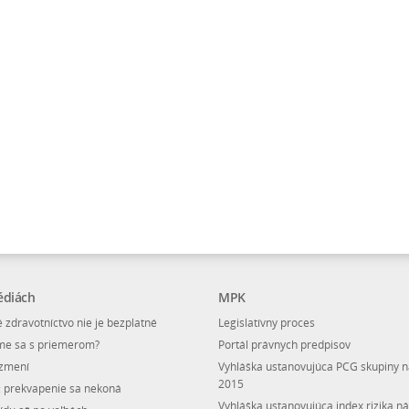
édiách
MPK
 zdravotníctvo nie je bezplatné
Legislatívny proces
me sa s priemerom?
Portál právnych predpisov
ezmení
Vyhláška ustanovujúca PCG skupiny n
2015
: prekvapenie sa nekoná
Vyhláška ustanovujúca index rizika n