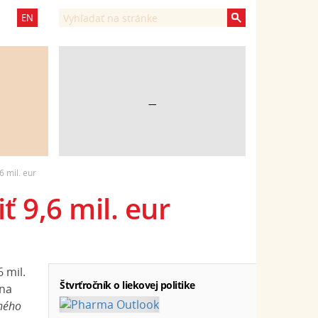
EN
—
6 mil. eur
ť 9,6 mil. eur
 mil.
Štvrťročník o liekovej politike
 na
aného