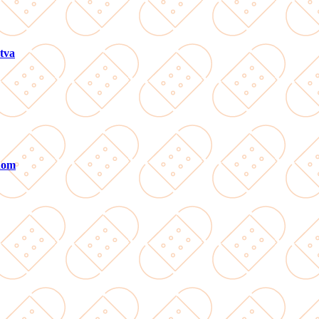
tva
ánom