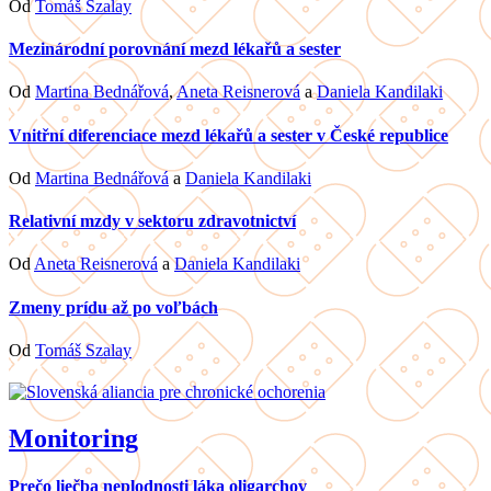
Od
Tomáš Szalay
Mezinárodní porovnání mezd lékařů a sester
Od
Martina Bednářová
,
Aneta Reisnerová
a
Daniela Kandilaki
Vnitřní diferenciace mezd lékařů a sester v České republice
Od
Martina Bednářová
a
Daniela Kandilaki
Relativní mzdy v sektoru zdravotnictví
Od
Aneta Reisnerová
a
Daniela Kandilaki
Zmeny prídu až po voľbách
Od
Tomáš Szalay
Monitoring
Prečo liečba neplodnosti láka oligarchov