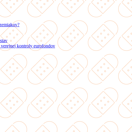
 zemiakov?
stav
verejnej kontroly eurofondov