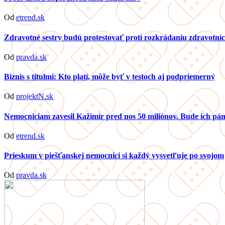
Od
etrend.sk
Zdravotné sestry budú protestovať proti rozkrádaniu zdravotníc
Od
pravda.sk
Biznis s titulmi: Kto platí, môže byť v testoch aj podpriemerný
Od
projektN.sk
Nemocniciam zavesil Kažimír pred nos 50 miliónov. Bude ich p
Od
etrend.sk
Prieskum v piešťanskej nemocnici si každý vysvetľuje po svojom
Od
pravda.sk