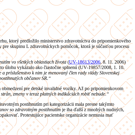
hu, ktorý predložilo ministerstvo zdravotníctva do pripomienkového
y pre skupinu L zdravotníckych pomôcok, ktorá je súčasťou procesu
tím vo všetkých oblastiach života
(
UV-18613/2006
, 8. 11. 2006)
úto úlohu vykázalo ako čiastočne splnenú (UV-19857/2008, 1. 10.
 a príslušenstvo k nim je menovaný člen rady vlády Slovenskej
 postihnutých občanov SR.“
ých obmedzení pre detské invalidné vozíky. Až po pripomienkovom
 strán, zmeny v teraz platných indikáciách robiť nebude.“
zdravotným postihnutím pri kategorizácii mala presne takýmto
anov so zdravotným postihnutím
je iba ďalší z mnohých nudných,
opakovať. Protestujúce pacientske organizácie nemusia mať