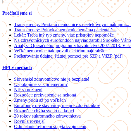
Prečítali sme si
Transparency: Prestanú nemocnice s neefektívnymi nákupmi...
Transparency: Polovica nemocníc nemá na pacienta čas
Lekár: Treba iný typ zmeny, viac prístrojov nepomôže
Na zdravotníckych eurofondoch najviac zarobil Širokého Váho
Analýza Operačného programu zdravotníctvo 2007-2013: Viac 
Veľké nemocnice nakupovali elektrinu najdrahšie
Prešetrovanie údajnej štátnej pomoci pre SZP a VšZP [pdf]
HPI v médiách
Slovenské zdravotníctvo nie je bezplatné
Uspokojíme sa s priemerom?
Nič sa nezmení
Rozpočet: prekvapenie sa nekoná
Zmeny prídu až po voľbách
Eurofondy pre stavbárov, nie pre zdravotníkov
Rozpočet: chýba svetlo na konci
20 rokov súkromného zdravotníctva
Rovní a rovnejší
Odmietanie reforiem si pýta svoju cenu