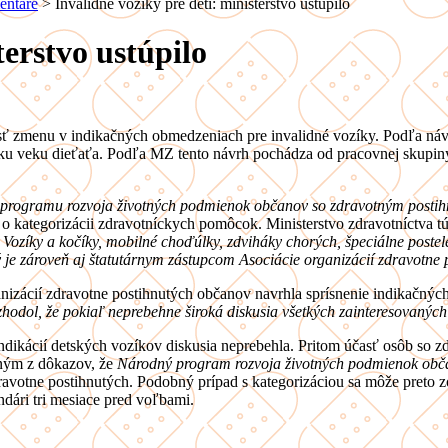
entáre
>
Invalidné vozíky pre deti: ministerstvo ustúpilo
terstvo ustúpilo
sť zmenu v indikačných obmedzeniach pre invalidné vozíky. Podľa návr
roku veku dieťaťa. Podľa MZ tento návrh pochádza od pracovnej skupin
rogramu rozvoja životných podmienok občanov so zdravotným postihnu
o kategorizácii zdravotníckych pomôcok. Ministerstvo zdravotníctva t
ozíky a kočíky, mobilné choďúlky, zdviháky chorých, špeciálne postele
 je zároveň aj štatutárnym zástupcom Asociácie organizácií zdravotne
ganizácií zdravotne postihnutých občanov navrhla sprísnenie indikačn
hodol, že pokiaľ neprebehne široká diskusia všetkých zainteresovaných
 indikácií detských vozíkov diskusia neprebehla. Pritom účasť osôb so 
dným z dôkazov, že
Národný program rozvoja životných podmienok obč
avotne postihnutých. Podobný prípad s kategorizáciou sa môže preto z
dári tri mesiace pred voľbami.