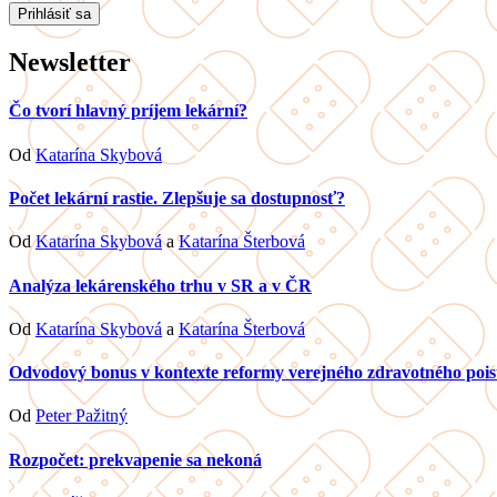
Newsletter
Čo tvorí hlavný príjem lekární?
Od
Katarína Skybová
Počet lekární rastie. Zlepšuje sa dostupnosť?
Od
Katarína Skybová
a
Katarína Šterbová
Analýza lekárenského trhu v SR a v ČR
Od
Katarína Skybová
a
Katarína Šterbová
Odvodový bonus v kontexte reformy verejného zdravotného pois
Od
Peter Pažitný
Rozpočet: prekvapenie sa nekoná