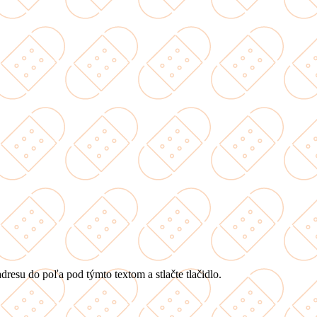
dresu do poľa pod týmto textom a stlačte tlačidlo.