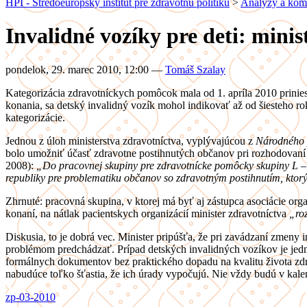
HPI - Stredoeurópsky inštitút pre zdravotnú politiku
>
Analýzy a kom
Invalidné vozíky pre deti: minis
pondelok, 29. marec 2010, 12:00
—
Tomáš Szalay
Kategorizácia zdravotníckych pomôcok mala od 1. apríla 2010 prinie
konania, sa detský invalidný vozík mohol indikovať až od šiesteho 
kategorizácie.
Jednou z úloh ministerstva zdravotníctva, vyplývajúcou z
Národného p
bolo umožniť účasť zdravotne postihnutých občanov pri rozhodovaní 
2008):
„Do pracovnej skupiny pre zdravotnícke pomôcky skupiny L – V
republiky pre problematiku občanov so zdravotným postihnutím, ktorý
Zhrnuté: pracovná skupina, v ktorej má byť aj zástupca asociácie or
konaní, na nátlak pacientskych organizácií minister zdravotníctva
„roz
Diskusia, to je dobrá vec. Minister pripúšťa, že pri zavádzaní zmeny
problémom predchádzať. Prípad detských invalidných vozíkov je je
formálnych dokumentov bez praktického dopadu na kvalitu života zdr
nabudúce toľko šťastia, že ich úrady vypočujú. Nie vždy budú v kalen
zp-03-2010