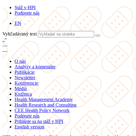
Stáž v HPI
Podporte nás
EN
Vyhľadávaný text
„
”
—
—
O nás
Analýzy a komentáre
Publikácie
Newsletter
Konferencie
Médiá
Knižnica
Health Management Academy
Health Research and Consulting
CEE Health Policy Network
Podporte nás
Prihláste sa na stáž v HPI
English version