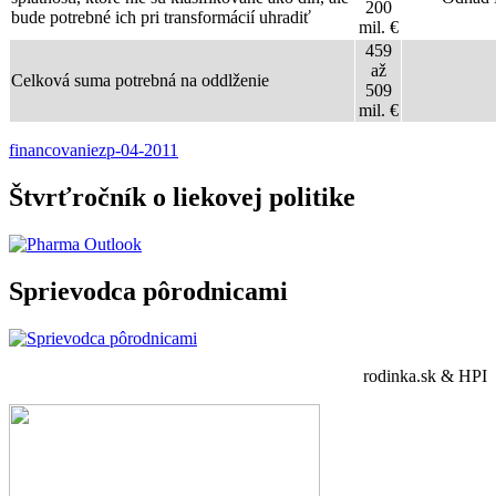
200
bude potrebné ich pri transformácií uhradiť
mil. €
459
až
Celková suma potrebná na oddlženie
509
mil. €
financovanie
zp-04-2011
Štvrťročník o liekovej politike
Sprievodca pôrodnicami
rodinka.sk & HPI