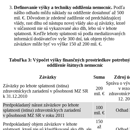
Definovanie výšky a techniky oddlženia nemocníc
.
Podľa
nášho odhadu môžu náklady na oddlženie dosiahnuť až 500
mil. €. Dôvodom je zdedené zadlženie od predchádzajúcej
vlády, rast dlhu od nástupu novej vlády ako aj záväzky, ktoré
v súčasnosti nie sú vykazované ako dlh, lebo sú v lehote
splatnosti. Keďže lehoty splatnosti sú podla medializovaných
informácií dodávateľov vyše 300 dní, tak objem týchto
záväzkov môže byť vo výške 150 až 200 mil. €.
Tabuľka 3: Výpočet výšky finančných prostriedkov potrebn
oddlženie štátnych nemocníc
Záväzky
Suma
Zdroj ú
Správa o výv
Záväzky po lehote splatnosti (istina)
209
v rezo
zdravotníckych zariadení v pôsobnosti MZ SR
mil. €
zdravotníct
k 31.12.2010
12. 2
Predpokladaný nárast záväzkov po lehote
100
splatnosti (istina) zdravotníckych zariadení
Odhad 
mil. €
v pôsobnosti MZ SR v roku 2011
150
Predpokladaný objem záväzkov v lehote
až
splatnosti, ktoré nie sú klasifikované ako dlh, ale
Odhad 