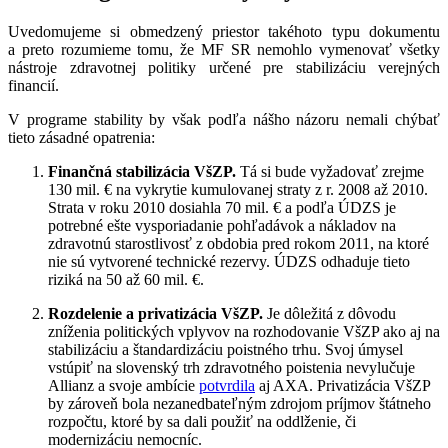
Uvedomujeme si obmedzený priestor takéhoto typu dokumentu
a preto rozumieme tomu, že MF SR nemohlo vymenovať všetky
nástroje zdravotnej politiky určené pre stabilizáciu verejných
financií.
V programe stability by však podľa nášho názoru nemali chýbať
tieto zásadné opatrenia:
Finančná stabilizácia VšZP.
Tá si bude vyžadovať zrejme
130 mil. € na vykrytie kumulovanej straty z r. 2008 až 2010.
Strata v roku 2010 dosiahla 70 mil. € a podľa ÚDZS je
potrebné ešte vysporiadanie pohľadávok a nákladov na
zdravotnú starostlivosť z obdobia pred rokom 2011, na ktoré
nie sú vytvorené technické rezervy. ÚDZS odhaduje tieto
riziká na 50 až 60 mil. €.
Rozdelenie a privatizácia VšZP.
Je dôležitá z dôvodu
zníženia politických vplyvov na rozhodovanie VšZP ako aj na
stabilizáciu a štandardizáciu poistného trhu. Svoj úmysel
vstúpiť na slovenský trh zdravotného poistenia nevylučuje
Allianz a svoje ambície
potvrdila
aj AXA. Privatizácia VšZP
by zároveň bola nezanedbateľným zdrojom príjmov štátneho
rozpočtu, ktoré by sa dali použiť na oddlženie, či
modernizáciu nemocníc.