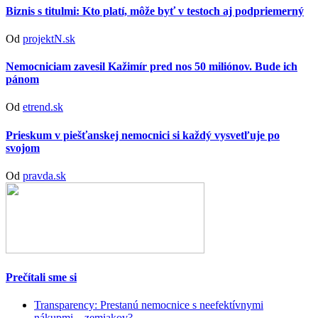
Biznis s titulmi: Kto platí, môže byť v testoch aj podpriemerný
Od
projektN.sk
Nemocniciam zavesil Kažimír pred nos 50 miliónov. Bude ich
pánom
Od
etrend.sk
Prieskum v piešťanskej nemocnici si každý vysvetľuje po
svojom
Od
pravda.sk
Prečítali sme si
Transparency: Prestanú nemocnice s neefektívnymi
nákupmi... zemiakov?