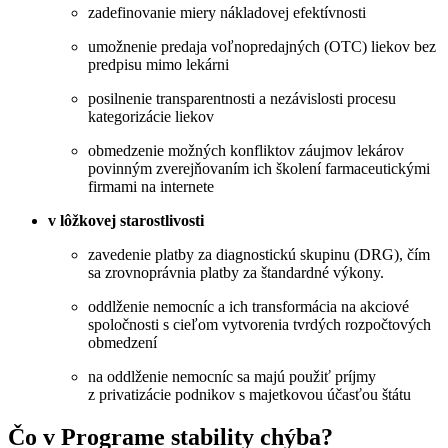
zadefinovanie miery nákladovej efektívnosti
umožnenie predaja voľnopredajných (OTC) liekov bez
predpisu mimo lekárni
posilnenie transparentnosti a nezávislosti procesu
kategorizácie liekov
obmedzenie možných konfliktov záujmov lekárov
povinným zverejňovaním ich školení farmaceutickými
firmami na internete
v lôžkovej starostlivosti
zavedenie platby za diagnostickú skupinu (DRG), čím
sa zrovnoprávnia platby za štandardné výkony.
oddlženie nemocníc a ich transformácia na akciové
spoločnosti s cieľom vytvorenia tvrdých rozpočtových
obmedzení
na oddlženie nemocníc sa majú použiť príjmy
z privatizácie podnikov s majetkovou účasťou štátu
Čo v Programe stability chýba?