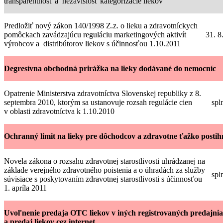
transparentnosť a nezávislosť kategorizácie liekov
Predložiť nový zákon 140/1998 Z.z. o lieku a zdravotníckych
pomôckach zavádzajúcu reguláciu marketingových aktivít
31. 8
výrobcov a distribútorov liekov s účinnosťou 1.10.2011
Degresívna obchodná prirážka na lieky dodávané do nemocníc
Opatrenie Ministerstva zdravotníctva Slovenskej republiky z 8.
septembra 2010, ktorým sa ustanovuje rozsah regulácie cien
spl
v oblasti zdravotníctva k 1.10.2010
Ochranný limit na lieky pre dôchodcov a zdravotne ťažko posti
Novela zákona o rozsahu zdravotnej starostlivosti uhrádzanej na
základe verejného zdravotného poistenia a o úhradách za služby
spl
súvisiace s poskytovaním zdravotnej starostlivosti s účinnosťou
1. apríla 2011
Uvoľnenie predaja OTC liekov v iných registrovaných predajni
a predaj liekov cez internet