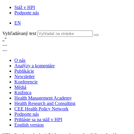
Stáž v HPI
Podporte nás
EN
Vyhľadávaný text
„
”
—
—
O nás
Analýzy a komentáre
Publikácie
Newsletter
Konferencie
Médiá
Knižnica
Health Management Academy
Health Research and Consulting
CEE Health Policy Network
Podporte nás
Prihláste sa na stáž v HPI
English version