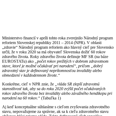
Ministerstvo financií v apríli tohto roka zverejnilo Národný program
reforiem Slovenskej republiky 2011 – 2014 (NPR). V oblasti
„zdravie“ Národný program reforiem ako hlavný cieľ pre Slovensko
určil, že v roku 2020 sa má obyvateľ Slovenska dožiť 60 rokov
zdravého života. Roky zdravého života definuje MF SR (na báze
EUROSTATu) ako
„počet rokov prežitých v dobrom zdravotnom
stave, ktoré je možné očakávať pri narodení“, pričom „dobrý
zdravotný stav je definovaný neprítomnosťou invalidity alebo
obmedzení v každodennom živote.“
Konkrétne, cieľ v NPR znie, že
„vláda SR zlepší zdravotnú
starostlivosť tak, aby sa do roku 2020 zvýšil počet očakávaných
rokov zdravého života bez invalidity alebo závažného hendikepu pri
narodení na 60 rokov.“
(Tabuľka 1)
Aj keď konceptuálne súhlasíme s cieľom zvyšovania zdravotného
stavu, nepovažujeme za správne, ak sa k cieľu zdravotného stavu