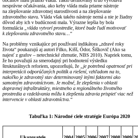
občanov hlási priamo vláda. Takto definovaný sľub vyvoláva
nesprávne očakávania, ako keby vláda mala priame nástroje
na zlepšovanie zdravotnej starostlivosti a na zlepšovanie
zdravotného stavu. Vláda však takéto nástroje nemá a nie je žiadny
dôvod aby ich v budúcnosti mala. Výrazne lepšia by bola
formulácia
„vláda vytvorí prostredie, ktoré bude ľudí motivovať
k zlepšovaniu zdravotného stavu…“
Na problémy vznikajúce pri používaní indikátora „zdravé roky
života“ poukazujú aj autori Filko, Kišš, Ódor, Šiškovič (Ako sa
najesť z grafov – netechnické zhrnutie, NBS 2010). Napriek tomu,
že ho považujú za smerodajný pri hodnotení výsledku
štrukturálnych reforiem, upozorňujú, že
„je potrebná opatrnosť pri
interpretácii odporúčaných politík a riešení, vzhľadom na to,
nakoľko je zdravotný stav determinovaný inými faktormi ako
samotným zdravotníctvom. Je možné, že zlepšenia v oblasti
dopravnej infraštruktúry, miestneho a regionálneho životného
prostredia a vzdelávania môžu k zlepšeniu zdravia prispieť viac než
intervencie v oblasti zdravotníctva.“
Tabuľka 1: Národné ciele stratégie Európa 2020
Ukazovatele
2004
2005
2006
2007
2008
2009
2