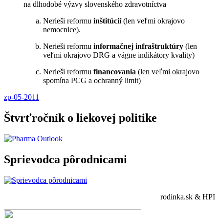
na dlhodobé výzvy slovenského zdravotníctva
Nerieši reformu
inštitúcií
(len veľmi okrajovo
nemocnice).
Nerieši reformu
informačnej infraštruktúry
(len
veľmi okrajovo DRG a vágne indikátory kvality)
Nerieši reformu
financovania
(len veľmi okrajovo
spomína PCG a ochranný limit)
zp-05-2011
Štvrťročník o liekovej politike
Sprievodca pôrodnicami
rodinka.sk & HPI