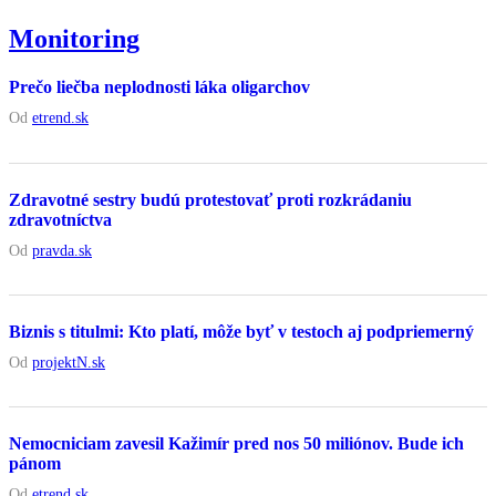
Monitoring
Prečo liečba neplodnosti láka oligarchov
Od
etrend.sk
Zdravotné sestry budú protestovať proti rozkrádaniu
zdravotníctva
Od
pravda.sk
Biznis s titulmi: Kto platí, môže byť v testoch aj podpriemerný
Od
projektN.sk
Nemocniciam zavesil Kažimír pred nos 50 miliónov. Bude ich
pánom
Od
etrend.sk