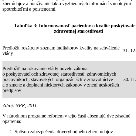
zber údajov a používanie takto vyzbieraných informácií samotnými
spotrebiteľmi a poistencami.
Tabuľka 3: Informovanosť pacientov o kvalite poskytovat
zdravotnej starostlivosti
Predložiť rozšírený zoznam indikátorov kvality na schválenie
31. 12
vlády
Predložiť na rokovanie vlády novelu zákona
o poskytovateľoch zdravotnej starostlivosti, zdravotníckych
pracovníkoch, stavovských organizáciách v zdravotníctve
30. 11
a o zmene a doplnení niektorých zákonov v znení neskorších
predpisov
Zdroj: NPR, 2011
V národnom programe reforiem v tejto časti absentujú dve zásadné
opatrenia:
Spôsob zabezpečenia dôveryhodného zberu údajov.