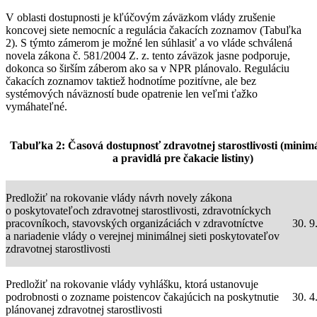
V oblasti dostupnosti je kľúčovým záväzkom vlády zrušenie
koncovej siete nemocníc a regulácia čakacích zoznamov (Tabuľka
2). S týmto zámerom je možné len súhlasiť a vo vláde schválená
novela zákona č. 581/2004 Z. z. tento záväzok jasne podporuje,
dokonca so širším záberom ako sa v NPR plánovalo. Reguláciu
čakacích zoznamov taktiež hodnotíme pozitívne, ale bez
systémových náväzností bude opatrenie len veľmi ťažko
vymáhateľné.
Tabuľka 2: Časová dostupnosť zdravotnej starostlivosti (minimá
a pravidlá pre čakacie listiny)
Predložiť na rokovanie vlády návrh novely zákona
o poskytovateľoch zdravotnej starostlivosti, zdravotníckych
pracovníkoch, stavovských organizáciách v zdravotníctve
30. 9
a nariadenie vlády o verejnej minimálnej sieti poskytovateľov
zdravotnej starostlivosti
Predložiť na rokovanie vlády vyhlášku, ktorá ustanovuje
podrobnosti o zozname poistencov čakajúcich na poskytnutie
30. 4
plánovanej zdravotnej starostlivosti