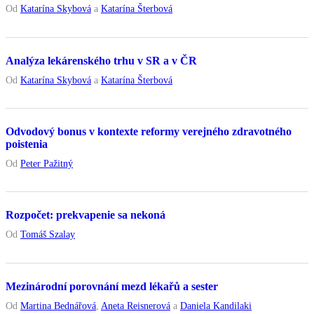
Od
Katarína Skybová
a
Katarína Šterbová
Analýza lekárenského trhu v SR a v ČR
Od
Katarína Skybová
a
Katarína Šterbová
Odvodový bonus v kontexte reformy verejného zdravotného
poistenia
Od
Peter Pažitný
Rozpočet: prekvapenie sa nekoná
Od
Tomáš Szalay
Mezinárodní porovnání mezd lékařů a sester
Od
Martina Bednářová
,
Aneta Reisnerová
a
Daniela Kandilaki