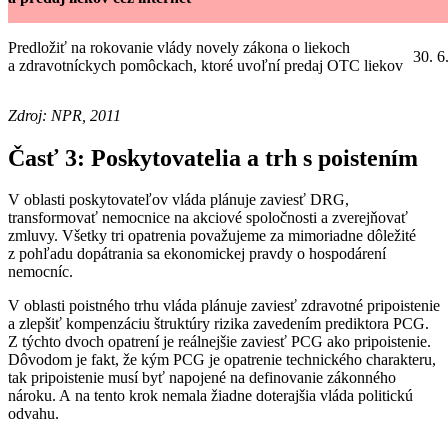
Predložiť na rokovanie vlády novely zákona o liekoch
30. 6
a zdravotníckych pomôckach, ktoré uvoľní predaj OTC liekov
Zdroj: NPR, 2011
Časť 3: Poskytovatelia a trh s poistením
V oblasti poskytovateľov vláda plánuje zaviesť DRG,
transformovať nemocnice na akciové spoločnosti a zverejňovať
zmluvy. Všetky tri opatrenia považujeme za mimoriadne dôležité
z pohľadu dopátrania sa ekonomickej pravdy o hospodárení
nemocníc.
V oblasti poistného trhu vláda plánuje zaviesť zdravotné pripoistenie
a zlepšiť kompenzáciu štruktúry rizika zavedením prediktora PCG.
Z týchto dvoch opatrení je reálnejšie zaviesť PCG ako pripoistenie.
Dôvodom je fakt, že kým PCG je opatrenie technického charakteru,
tak pripoistenie musí byť napojené na definovanie zákonného
nároku. A na tento krok nemala žiadne doterajšia vláda politickú
odvahu.