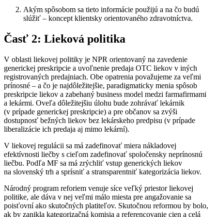
Akým spôsobom sa tieto informácie použijú a na čo budú
slúžiť – koncept klientsky orientovaného zdravotníctva.
Časť 2: Lieková politika
V oblasti liekovej politiky je NPR orientovaný na zavedenie
generickej preskripcie a uvoľnenie predaja OTC liekov v iných
registrovaných predajniach. Obe opatrenia považujeme za veľmi
prínosné – a čo je najdôležitejšie, paradigmaticky menia spôsob
preskripcie liekov a zabehaný business model medzi farmafirmami
a lekármi. Oveľa dôležitejšiu úlohu bude zohrávať lekárnik
(v prípade generickej preskripcie) a pre občanov sa zvýši
dostupnosť bežných liekov bez lekárskeho predpisu (v prípade
liberalizácie ich predaja aj mimo lekární).
V liekovej regulácii sa má zadefinovať miera nákladovej
efektívnosti liečby s cieľom zadefinovať spoločensky neprínosnú
liečbu. Podľa MF sa má zrýchliť vstup generických liekov
na slovenský trh a sprísniť a stransparentniť kategorizácia liekov.
Národný program reforiem venuje síce veľký priestor liekovej
politike, ale dáva v nej veľmi málo miesta pre angažovanie sa
poisťovní ako skutočných platiteľov. Skutočnou reformou by bolo,
ak by zanikla kategorizačná komisia a referencovanie cien a celá