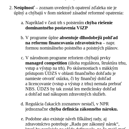
Neúplnosť
– zoznam uvedených opatrení zďaleka nie je
úplný a chýbajú v ňom niektoré zásadné reformné opatrenia:
Napríklad v časti trh s poistením
chýba riešenie
dominantného postavenia VšZP
V programe úplne
absentuje dlhodobejší pohľad
na reformu financovania zdravotníctva
– napr.
formou nominálneho poistného a poistných plánov.
V národnom programe reforiem chýbajú prvky
managed competition
(úloha regulátora, štruktúra trhu,
vstup a výstup na trh). Po skúsenostiach s mäkkým
prístupom ÚDZS v oblasti finančného dohľadu je
namieste otvoriť otázku, či by finančný dohľad
a licencovanie (vstup a výstup z trhu) nemala prebrať
NBS. ÚDZS by tak zostal len medicínsky dohľad
a dohľad nad nákupom zdravotných služieb.
Regulácia čakacích zoznamov nestačí, v NPR
jednoznačne
chýba definícia zákonného nároku.
Podobne ako existuje návrh fiškálnej rady, aj
zdravotníctvo potrebuje „Radu pre zákonný nárok“,