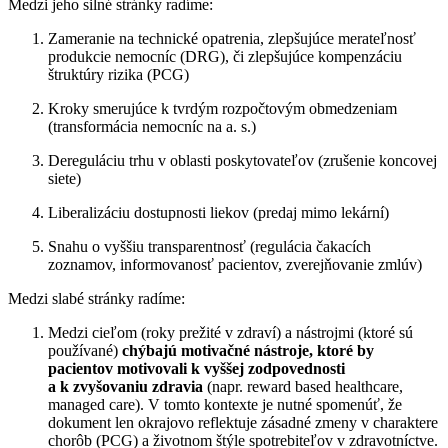
Medzi jeho silné stránky radíme:
Zameranie na technické opatrenia, zlepšujúce merateľnosť
produkcie nemocníc (DRG), či zlepšujúce kompenzáciu
štruktúry rizika (PCG)
Kroky smerujúce k tvrdým rozpočtovým obmedzeniam
(transformácia nemocníc na a. s.)
Dereguláciu trhu v oblasti poskytovateľov (zrušenie koncovej
siete)
Liberalizáciu dostupnosti liekov (predaj mimo lekární)
Snahu o vyššiu transparentnosť (regulácia čakacích
zoznamov, informovanosť pacientov, zverejňovanie zmlúv)
Medzi slabé stránky radíme:
Medzi cieľom (roky prežité v zdraví) a nástrojmi (ktoré sú
používané)
chýbajú motivačné nástroje, ktoré by
pacientov motivovali k vyššej zodpovednosti
a k zvyšovaniu zdravia
(napr. reward based healthcare,
managed care). V tomto kontexte je nutné spomenúť, že
dokument len okrajovo reflektuje zásadné zmeny v charaktere
chorôb (PCG) a životnom štýle spotrebiteľov v zdravotníctve.