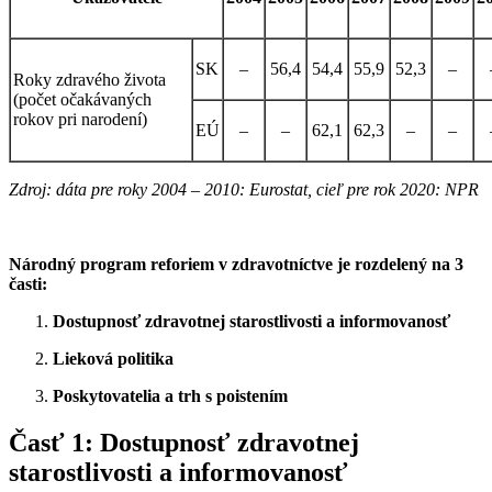
SK
–
56,4
54,4
55,9
52,3
–
Roky zdravého života
(počet očakávaných
rokov pri narodení)
EÚ
–
–
62,1
62,3
–
–
Zdroj: dáta pre roky 2004 – 2010: Eurostat, cieľ pre rok 2020: NPR
Národný program reforiem v zdravotníctve je rozdelený na 3
časti:
Dostupnosť zdravotnej starostlivosti a informovanosť
Lieková politika
Poskytovatelia a trh s poistením
Časť 1: Dostupnosť zdravotnej
starostlivosti a informovanosť