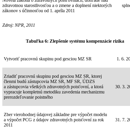
Novela zákona o zdravotných poisťovniach, dohľade nad
zdravotnou starostlivosťou a o zmene a doplnení niektorých
spln
zákonov s účinnosťou od 1. apríla 2011
Zdroj: NPR, 2011
Tabuľka 6: Zlepšenie systému kompenzácie rizika
Vytvoriť pracovnú skupinu pod gesciou MZ SR
1. 6. 2
Zriadiť pracovnú skupinu pod gesciou MZ SR, ktorej
členmi budú zástupcovia MZ SR, MF SR, ÚDZS
a zástupcovia všetkých zdravotných poisťovní, a ktorá
30. 3. 
vypracuje kompletnú metodiku zavedenia mechanizmu
prerozdeľovanie poistného
Zber vierohodnej údajovej základne pre výpočet modelu
a výpočet PCG z údajov zdravotných poisťovní za rok
31. 7. 
2011