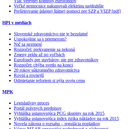
Viac verejnej kontroly eurofondov
Veľké nemocnice nakupovali elektrinu najdrahšie
Prešetrovanie údajnej štátnej pomoci pre SZP a VšZP [pdf]
HPI v médiách
Slovenské zdravotníctvo nie je bezplatné
Uspokojíme sa s priemerom?
Nič sa nezmení
Rozpočet: prekvapenie sa nekoná
Zmeny prídu až po voľbách
Eurofondy pre stavbárov, nie pre zdravotníkov
Rozpočet: chýba svetlo na konci
20 rokov súkromného zdravotníctva
Rovní a rovnejší
Odmietanie reforiem si pýta svoju cenu
MPK
Legislatívny proces
Portál právnych predpisov
Vyhláška ustanovujúca PCG skupiny na rok 2015
Vyhláška ustanovujúca index rizika nákladov na rok 2015
Novela zákona o rozsahu – regulácia poplatkov
Výnos MZ SR upravujúci podrobnosti o záchrannej