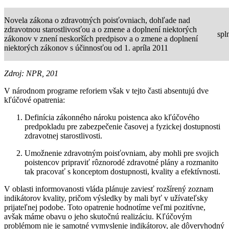
Novela zákona o zdravotných poisťovniach, dohľade nad
zdravotnou starostlivosťou a o zmene a doplnení niektorých
spl
zákonov v znení neskorších predpisov a o zmene a doplnení
niektorých zákonov s účinnosťou od 1. apríla 2011
Zdroj: NPR, 201
V národnom programe reforiem však v tejto časti absentujú dve
kľúčové opatrenia:
Definícia zákonného nároku poistenca ako kľúčového
predpokladu pre zabezpečenie časovej a fyzickej dostupnosti
zdravotnej starostlivosti.
Umožnenie zdravotným poisťovniam, aby mohli pre svojich
poistencov pripraviť rôznorodé zdravotné plány a rozmanito
tak pracovať s konceptom dostupnosti, kvality a efektívnosti.
V oblasti informovanosti vláda plánuje zaviesť rozšírený zoznam
indikátorov kvality, pričom výsledky by mali byť v užívateľsky
prijateľnej podobe. Toto opatrenie hodnotíme veľmi pozitívne,
avšak máme obavu o jeho skutočnú realizáciu. Kľúčovým
problémom nie je samotné vymyslenie indikátorov, ale dôveryhodný