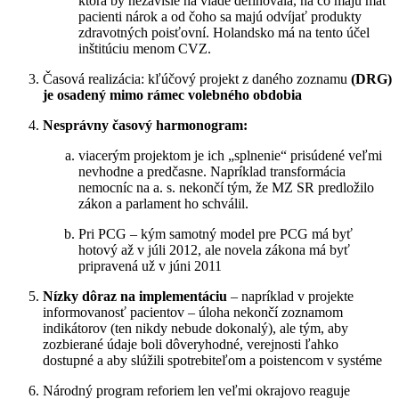
ktorá by nezávisle na vláde definovala, na čo majú mať
pacienti nárok a od čoho sa majú odvíjať produkty
zdravotných poisťovní. Holandsko má na tento účel
inštitúciu menom CVZ.
Časová realizácia: kľúčový projekt z daného zoznamu
(DRG)
je osadený mimo rámec volebného obdobia
Nesprávny časový harmonogram:
viacerým projektom je ich „splnenie“ prisúdené veľmi
nevhodne a predčasne. Napríklad transformácia
nemocníc na a. s. nekončí tým, že MZ SR predložilo
zákon a parlament ho schválil.
Pri PCG – kým samotný model pre PCG má byť
hotový až v júli 2012, ale novela zákona má byť
pripravená už v júni 2011
Nízky dôraz na implementáciu
– napríklad v projekte
informovanosť pacientov – úloha nekončí zoznamom
indikátorov (ten nikdy nebude dokonalý), ale tým, aby
zozbierané údaje boli dôveryhodné, verejnosti ľahko
dostupné a aby slúžili spotrebiteľom a poistencom v systéme
Národný program reforiem len veľmi okrajovo reaguje