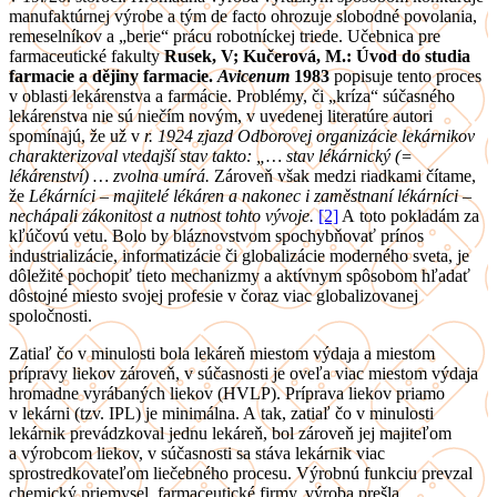
manufaktúrnej výrobe a tým de facto ohrozuje slobodné povolania,
remeselníkov a „berie“ prácu robotníckej triede. Učebnica pre
farmaceutické fakulty
Rusek, V; Kučerová, M.: Úvod do studia
farmacie a dějiny farmacie.
Avicenum
1983
popisuje tento proces
v oblasti lekárenstva a farmácie. Problémy, či „kríza“ súčasného
lekárenstva nie sú niečím novým, v uvedenej literatúre autori
spomínajú, že už v
r. 1924 zjazd Odborovej organizácie lekárnikov
charakterizoval vtedajší stav takto: „… stav lékárnický (=
lékárenství) … zvolna umírá.
Zároveň však medzi riadkami čítame,
že
Lékárníci – majitelé lékáren a nakonec i zaměstnaní lékárníci –
nechápali zákonitost a nutnost tohto vývoje.
[2]
A toto pokladám za
kľúčovú vetu. Bolo by bláznovstvom spochybňovať prínos
industrializácie, informatizácie či globalizácie moderného sveta, je
dôležité pochopiť tieto mechanizmy a aktívnym spôsobom hľadať
dôstojné miesto svojej profesie v čoraz viac globalizovanej
spoločnosti.
Zatiaľ čo v minulosti bola lekáreň miestom výdaja a miestom
prípravy liekov zároveň, v súčasnosti je oveľa viac miestom výdaja
hromadne vyrábaných liekov (HVLP). Príprava liekov priamo
v lekárni (tzv. IPL) je minimálna. A tak, zatiaľ čo v minulosti
lekárnik prevádzkoval jednu lekáreň, bol zároveň jej majiteľom
a výrobcom liekov, v súčasnosti sa stáva lekárnik viac
sprostredkovateľom liečebného procesu. Výrobnú funkciu prevzal
chemický priemysel, farmaceutické firmy, výroba prešla