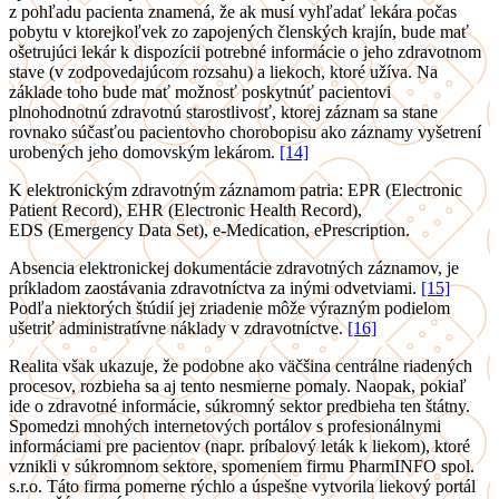
z pohľadu pacienta znamená, že ak musí vyhľadať lekára počas
pobytu v ktorejkoľvek zo zapojených členských krajín, bude mať
ošetrujúci lekár k dispozícii potrebné informácie o jeho zdravotnom
stave (v zodpovedajúcom rozsahu) a liekoch, ktoré užíva. Na
základe toho bude mať možnosť poskytnúť pacientovi
plnohodnotnú zdravotnú starostlivosť, ktorej záznam sa stane
rovnako súčasťou pacientovho chorobopisu ako záznamy vyšetrení
urobených jeho domovským lekárom.
[14]
K elektronickým zdravotným záznamom patria: EPR (Electronic
Patient Record), EHR (Electronic Health Record),
EDS (Emergency Data Set), e-Medication, ePrescription.
Absencia elektronickej dokumentácie zdravotných záznamov, je
príkladom zaostávania zdravotníctva za inými odvetviami.
[15]
Podľa niektorých štúdií jej zriadenie môže výrazným podielom
ušetriť administratívne náklady v zdravotníctve.
[16]
Realita však ukazuje, že podobne ako väčšina centrálne riadených
procesov, rozbieha sa aj tento nesmierne pomaly. Naopak, pokiaľ
ide o zdravotné informácie, súkromný sektor predbieha ten štátny.
Spomedzi mnohých internetových portálov s profesionálnymi
informáciami pre pacientov (napr. príbalový leták k liekom), ktoré
vznikli v súkromnom sektore, spomeniem firmu PharmINFO spol.
s.r.o. Táto firma pomerne rýchlo a úspešne vytvorila liekový portál