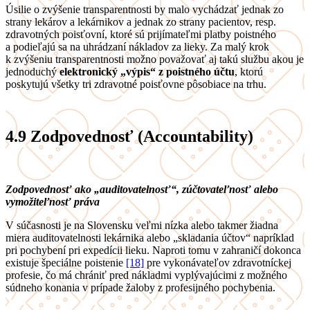
Úsilie o zvýšenie transparentnosti by malo vychádzať jednak zo
strany lekárov a lekárnikov a jednak zo strany pacientov, resp.
zdravotných poisťovní, ktoré sú prijímateľmi platby poistného
a podieľajú sa na uhrádzaní nákladov za lieky. Za malý krok
k zvýšeniu transparentnosti možno považovať aj takú službu akou je
jednoduchý
elektronický „výpis“ z poistného účtu
, ktorú
poskytujú všetky tri zdravotné poisťovne pôsobiace na trhu.
4.9
Zodpovednosť (Accountability)
Zodpovednosť ako „auditovatelnosť“, zúčtovateľnosť alebo
vymožiteľnosť práva
V súčasnosti je na Slovensku veľmi nízka alebo takmer žiadna
miera auditovatelnosti lekárnika alebo „skladania účtov“ napríklad
pri pochybení pri expedícii lieku. Naproti tomu v zahraničí dokonca
existuje špeciálne poistenie
[18]
pre vykonávateľov zdravotníckej
profesie, čo má chrániť pred nákladmi vyplývajúcimi z možného
súdneho konania v prípade žaloby z profesijného pochybenia.