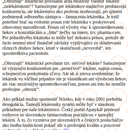
„Ohrozuje“ lekárnické povolanie azda možnosť vlastniť lekáreň
„nelekárnikom“? Samozrejme pre lekárnikov-majiteľov predstavujú
konkurenciu, ale lekárenstvo ako profesiu neohrozujú, pri splnení
podmienok odborného zástupcu – farmaceuta-lekárnika. Je totiž
potrebné brať na vedomie posun role lekárnika v poskytovaní
zdravotnej starostlivosti. Posun od výroby viac k sprostredkovaniu
liekov a konzultáciám a „šitiu“ liečby na mieru, tzv. pharma-care.
Pre jednotlivého lekárnika to môže byť dokonca prínos, pretože de
facto nemusí niesť finančné záväzky vyplývajúce zo skladovania
rôznych druhov liekov, ktoré v skutočnosti „nevyrobil“, len
sprostredkúva pacientom.
„Ohrozujú“ lekárnické povolanie tzv. sieťové lekárne? Samozrejme
sú výrazným konkurentom pre „nesieťové“ lekárne, najmä cenou,
schopnosťou poskytnutia zľavy. Ale ak si znova uvedomíme, že
lekárnik vo väčšine prípadov nie je vlastníkom ani výrobcom liekov,
ale viac nezávislým sprostredkovateľom, potom ani toto ho nemôže
profesijne „ohroziť“.
Ako príklad možno spomenúť Nórsko, kde v roku 2001 prebehla
deregulácia. Tamojší lekárensky systém môže byť v mnohom
príkladom pre naše lekárenstvo. Český portál Apatykář priniesol
rozhovor so slovenskou farmaceutkou pracujúcou v tamojšej
lekárni. A to, čo vyznieva pre slovenských a českých poslucháčov
ako hudba budúcnosti pokiaľ ide o profesijnú kvalitu a pracovné