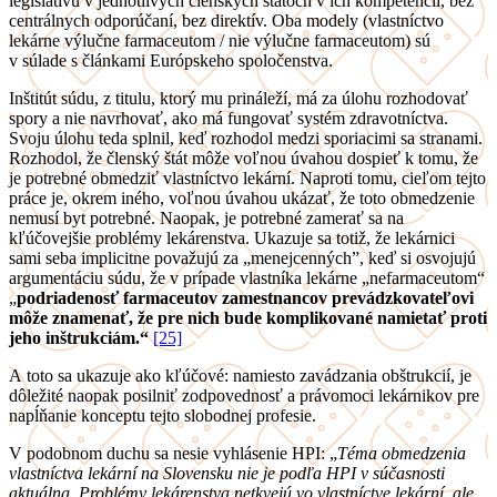
legislatívu v jednotlivých členských štátoch v ich kompetencii, bez
centrálnych odporúčaní, bez direktív. Oba modely (vlastníctvo
lekárne výlučne farmaceutom / nie výlučne farmaceutom) sú
v súlade s článkami Európskeho spoločenstva.
Inštitút súdu, z titulu, ktorý mu prináleží, má za úlohu rozhodovať
spory a nie navrhovať, ako má fungovať systém zdravotníctva.
Svoju úlohu teda splnil, keď rozhodol medzi sporiacimi sa stranami.
Rozhodol, že členský štát môže voľnou úvahou dospieť k tomu, že
je potrebné obmedziť vlastníctvo lekární. Naproti tomu, cieľom tejto
práce je, okrem iného, voľnou úvahou ukázať, že toto obmedzenie
nemusí byt potrebné. Naopak, je potrebné zamerať sa na
kľúčovejšie problémy lekárenstva. Ukazuje sa totiž, že lekárnici
sami seba implicitne považujú za „menejcenných”, keď si osvojujú
argumentáciu súdu, že v prípade vlastníka lekárne „nefarmaceutom“
„
podriadenosť farmaceutov zamestnancov prevádzkovateľovi
môže znamenať, že pre nich bude komplikované namietať proti
jeho inštrukciám.“
[25]
A toto sa ukazuje ako kľúčové: namiesto zavádzania obštrukcií, je
dôležité naopak posilniť zodpovednosť a právomoci lekárnikov pre
napĺňanie konceptu tejto slobodnej profesie.
V podobnom duchu sa nesie vyhlásenie HPI:
„
Téma obmedzenia
vlastníctva lekární na Slovensku nie je podľa HPI v súčasnosti
aktuálna. Problémy lekárenstva netkvejú vo vlastníctve lekární, ale