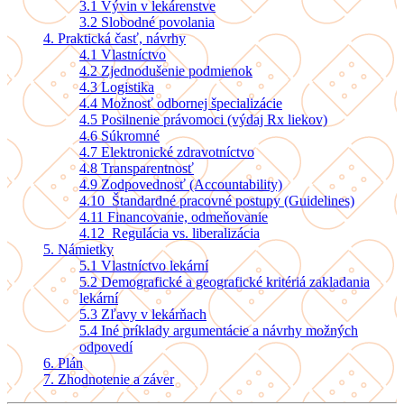
3.1
Vývin v lekárenstve
3.2
Slobodné povolania
4.
Praktická časť, návrhy
4.1
Vlastníctvo
4.2
Zjednodušenie podmienok
4.3
Logistika
4.4
Možnosť odbornej špecializácie
4.5
Posilnenie právomoci (výdaj Rx liekov)
4.6
Súkromné
4.7
Elektronické zdravotníctvo
4.8
Transparentnosť
4.9
Zodpovednosť (Accountability)
4.10
Štandardné pracovné postupy (Guidelines)
4.11 Financovanie, odmeňovanie
4.12
Regulácia vs. liberalizácia
5.
Námietky
5.1 Vlastníctvo lekární
5.2
Demografické a geografické kritériá zakladania
lekární
5.3
Zľavy v lekárňach
5.4
Iné príklady argumentácie a návrhy možných
odpovedí
6.
Plán
7.
Zhodnotenie a záver