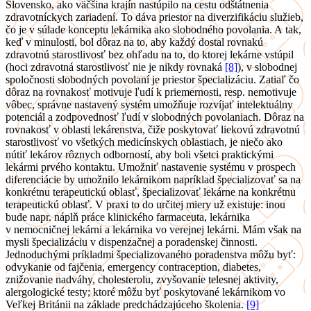
Slovensko, ako väčšina krajín nastúpilo na cestu odštátnenia
zdravotníckych zariadení. To dáva priestor na diverzifikáciu služieb,
čo je v súlade konceptu lekárnika ako slobodného povolania. A tak,
keď v minulosti, bol dôraz na to, aby každý dostal rovnakú
zdravotnú starostlivosť bez ohľadu na to, do ktorej lekárne vstúpil
(hoci zdravotná starostlivosť nie je nikdy rovnaká
[8]
), v slobodnej
spoločnosti slobodných povolaní je priestor špecializáciu. Zatiaľ čo
dôraz na rovnakosť motivuje ľudí k priemernosti, resp. nemotivuje
vôbec, správne nastavený systém umožňuje rozvíjať intelektuálny
potenciál a zodpovednosť ľudí v slobodných povolaniach. Dôraz na
rovnakosť v oblasti lekárenstva, čiže poskytovať liekovú zdravotnú
starostlivosť vo všetkých medicínskych oblastiach, je niečo ako
nútiť lekárov rôznych odborností, aby boli všetci praktickými
lekármi prvého kontaktu. Umožniť nastavenie systému v prospech
diferenciácie by umožnilo lekárnikom napríklad špecializovať sa na
konkrétnu terapeutickú oblasť, špecializovať lekárne na konkrétnu
terapeutickú oblasť. V praxi to do určitej miery už existuje: inou
bude napr. náplň práce klinického farmaceuta, lekárnika
v nemocničnej lekárni a lekárnika vo verejnej lekárni. Mám však na
mysli špecializáciu v dispenzačnej a poradenskej činnosti.
Jednoduchými príkladmi špecializovaného poradenstva môžu byť:
odvykanie od fajčenia, emergency contraception, diabetes,
znižovanie nadváhy, cholesterolu, zvyšovanie telesnej aktivity,
alergologické testy; ktoré môžu byť poskytované lekárnikom vo
Veľkej Británii na základe predchádzajúceho školenia.
[9]