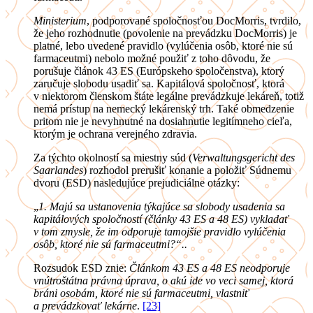
Ministerium
, podporované spoločnosťou DocMorris, tvrdilo,
že jeho rozhodnutie (povolenie na prevádzku DocMorris) je
platné, lebo uvedené pravidlo (vylúčenia osôb, ktoré nie sú
farmaceutmi) nebolo možné použiť z toho dôvodu, že
porušuje článok 43 ES (Európskeho spoločenstva), ktorý
zaručuje slobodu usadiť sa. Kapitálová spoločnosť, ktorá
v niektorom členskom štáte legálne prevádzkuje lekáreň, totiž
nemá prístup na nemecký lekárenský trh. Také obmedzenie
pritom nie je nevyhnutné na dosiahnutie legitímneho cieľa,
ktorým je ochrana verejného zdravia.
Za týchto okolností sa miestny súd (
Verwaltungsgericht des
Saarlandes
) rozhodol prerušiť konanie a položiť Súdnemu
dvoru (ESD) nasledujúce prejudiciálne otázky:
„
1. Majú sa ustanovenia týkajúce sa slobody usadenia sa
kapitálových spoločností (články 43 ES a 48 ES) vykladať
v tom zmysle, že im odporuje tamojšie pravidlo vylúčenia
osôb, ktoré nie sú farmaceutmi?“..
Rozsudok ESD znie:
Článkom 43 ES a 48 ES neodporuje
vnútroštátna právna úprava, o akú ide vo veci samej, ktorá
bráni osobám, ktoré nie sú farmaceutmi, vlastniť
a prevádzkovať lekárne
.
[23]