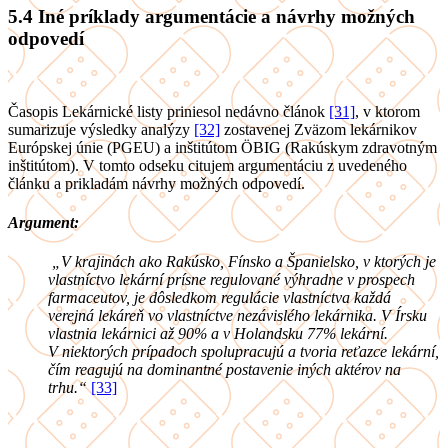
5.4
Iné príklady argumentácie a návrhy možných
odpovedí
Časopis Lekárnické listy priniesol nedávno článok
[31]
, v ktorom
sumarizuje výsledky analýzy
[32]
zostavenej Zväzom lekárnikov
Európskej únie (PGEU) a inštitútom
ÖBIG (Rakúskym zdravotným
inštitútom). V tomto odseku citujem argumentáciu z uvedeného
článku a prikladám návrhy možných odpovedí.
Argument:
„V krajinách ako Rakúsko, Fínsko a Španielsko, v ktorých je
vlastníctvo lekární prísne regulované výhradne v prospech
farmaceutov, je dôsledkom regulácie vlastníctva každá
verejná lekáreň vo vlastníctve nezávislého lekárnika. V Írsku
vlastnia lekárnici až 90% a v Holandsku 77% lekární.
V niektorých prípadoch spolupracujú a tvoria reťazce lekární,
čím reagujú na dominantné postavenie iných aktérov na
trhu
.“
[33]