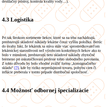
destilačný prístroj, kontrola kvality vody…).
4.3
Logistika
Pri tak širokom sortimente liekov, ktoré sa na trhu nachádzajú,
predstavujú skladové náklady lekárne čoraz vyššiu položku. Berúc
do úvahy fakt, že lekárnik sa stáva stále viac sprostredkovateľom
lekárnickej starostlivosti než výrobcom konkrétnych liekov ako to
bolo v minulosti, predstavujú tieto skladové náklady zbytočné
bremeno pri uskutočňovaní profesie tohto slobodného povolania.
Z tohto dôvodu by bolo vhodné zvážiť formu „konsignačného
skladu“
[7]
, kde by riziko nepredajnosti tovaru, pohybu cien či
inflácie preberala v tomto prípade distribučná spoločnosť.
4.4
Možnosť odbornej špecializácie