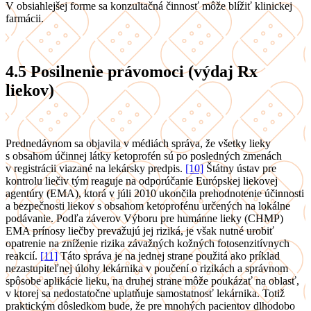
V obsiahlejšej forme sa konzultačná činnosť môže blížiť klinickej
farmácii.
4.5
Posilnenie právomoci (výdaj Rx
liekov)
Prednedávnom sa objavila v médiách správa, že všetky lieky
s obsahom účinnej látky ketoprofén sú po posledných zmenách
v registrácii viazané na lekársky predpis.
[10]
Štátny ústav pre
kontrolu liečiv tým reaguje na odporúčanie Európskej liekovej
agentúry (EMA), ktorá v júli 2010 ukončila prehodnotenie účinnosti
a bezpečnosti liekov s obsahom ketoprofénu určených na lokálne
podávanie. Podľa záverov Výboru pre humánne lieky (CHMP)
EMA prínosy liečby prevažujú jej riziká, je však nutné urobiť
opatrenie na zníženie rizika závažných kožných fotosenzitívnych
reakcií.
[11]
Táto správa je na jednej strane použitá ako príklad
nezastupiteľnej úlohy lekárnika v poučení o rizikách a správnom
spôsobe aplikácie lieku, na druhej strane môže poukázať na oblasť,
v ktorej sa nedostatočne uplatňuje samostatnosť lekárnika. Totiž
praktickým dôsledkom bude, že pre mnohých pacientov dlhodobo