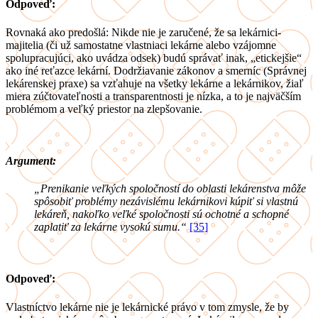
Odpoveď:
Rovnaká ako predošlá: Nikde nie je zaručené, že sa lekárnici-
majitelia (či už samostatne vlastniaci lekárne alebo vzájomne
spolupracujúci, ako uvádza odsek) budú správať inak, „etickejšie“
ako iné reťazce lekární. Dodržiavanie zákonov a smerníc (Správnej
lekárenskej praxe) sa vzťahuje na všetky lekárne a lekárnikov, žiaľ
miera zúčtovateľnosti a transparentnosti je nízka, a to je najväčším
problémom a veľký priestor na zlepšovanie.
Argument:
„Prenikanie veľkých spoločností do oblasti lekárenstva môže
spôsobiť problémy nezávislému lekárnikovi kúpiť si vlastnú
lekáreň, nakoľko veľké spoločnosti sú ochotné a schopné
zaplatiť za lekárne vysokú sumu.“
[35]
Odpoveď:
Vlastníctvo lekárne nie je lekárnické právo v tom zmysle, že by