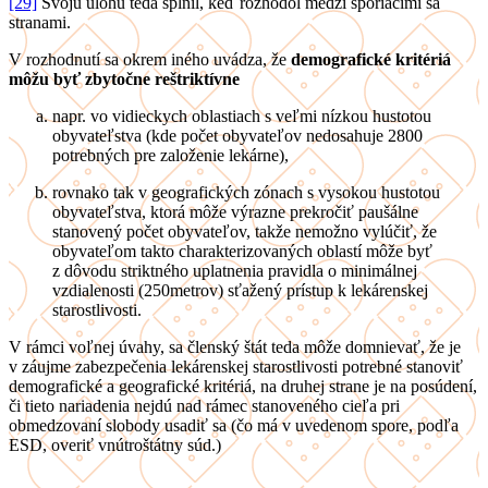
[29]
Svoju úlohu teda splnil, keď rozhodol medzi sporiacimi sa
stranami.
V rozhodnutí sa okrem iného uvádza, že
demografické kritériá
môžu byť zbytočne reštriktívne
napr. vo vidieckych oblastiach s veľmi nízkou hustotou
obyvateľstva (kde počet obyvateľov nedosahuje 2800
potrebných pre založenie lekárne),
rovnako tak v geografických zónach s vysokou hustotou
obyvateľstva, ktorá môže výrazne prekročiť paušálne
stanovený počet obyvateľov, takže nemožno vylúčiť, že
obyvateľom takto charakterizovaných oblastí môže byť
z dôvodu striktného uplatnenia pravidla o minimálnej
vzdialenosti (250metrov) sťažený prístup k lekárenskej
starostlivosti.
V rámci voľnej úvahy, sa členský štát teda môže domnievať, že je
v záujme zabezpečenia lekárenskej starostlivosti potrebné stanoviť
demografické a geografické kritériá, na druhej strane je na posúdení,
či tieto nariadenia nejdú nad rámec stanoveného cieľa pri
obmedzovaní slobody usadiť sa (čo má v uvedenom spore, podľa
ESD, overiť vnútroštátny súd.)