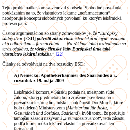
Tejto problematike som sa venoval v odseku Slobodné povolania,
poukázaním na to, že vlastníctvo lekárne „nefarmaceutom“
neodporuje konceptu slobodných povolaní, ku ktorým lekárnická
profesia patrí.
Častou argumentáciou zo strany zdravotníkov je, že “
Európsky
súdny dvor
[ESD]
potvrdil zákaz
vlastníctva lekární inými osobami
ako odborníkmi – farmaceutmi. … Na základe tohto rozhodnutia sa
teraz očakáva, že
všetky členské štáty Európskej únie také
vlastníctvo lekární zakážu.
“
[22]
Články sa odvolávajú na dva rozsudky ESD:
A) Nemecko:
Apothekerkammer des Saarlandes a i.,
rozsudok z 19. mája 2009
Lekárnická komora v Sársku podala na miestnom súde
žalobu, ktorej predmetom bolo zrušenie povolenia na
prevádzku lekárne holandskej spoločnosti DocMorris, ktoré
bolo udelené Ministerstvom (
Ministerium für Justiz,
Gesundheit und Soziales, Saarland
), kvôli tomu, že porušuje
tamojšiu zásadu nazývanú „
Fremdbesitzverbot
“, teda zásadu,
podľa ktorej môžu lekáreň vlastniť a prevádzkovať len
farmaceuti.