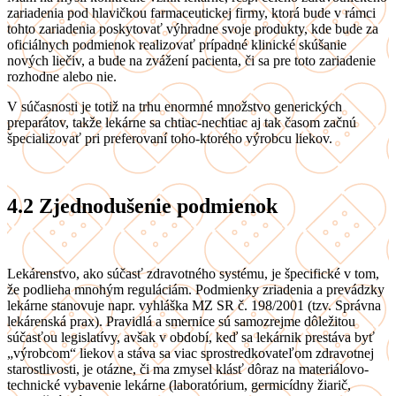
zariadenia pod hlavičkou farmaceutickej firmy, ktorá bude v rámci
tohto zariadenia poskytovať výhradne svoje produkty, kde bude za
oficiálnych podmienok realizovať prípadné klinické skúšanie
nových liečiv, a bude na zvážení pacienta, či sa pre toto zariadenie
rozhodne alebo nie.
V súčasnosti je totiž na trhu enormné množstvo generických
preparátov, takže lekárne sa chtiac-nechtiac aj tak časom začnú
špecializovať pri preferovaní toho-ktorého výrobcu liekov.
4.2
Zjednodušenie podmienok
Lekárenstvo, ako súčasť zdravotného systému, je špecifické v tom,
že podlieha mnohým reguláciám. Podmienky zriadenia a prevádzky
lekárne stanovuje napr. vyhláška MZ SR č. 198/2001 (tzv. Správna
lekárenská prax). Pravidlá a smernice sú samozrejme dôležitou
súčasťou legislatívy, avšak v období, keď sa lekárnik prestáva byť
„výrobcom“ liekov a stáva sa viac sprostredkovateľom zdravotnej
starostlivosti, je otázne, či ma zmysel klásť dôraz na materiálovo-
technické vybavenie lekárne (laboratórium, germicídny žiarič,