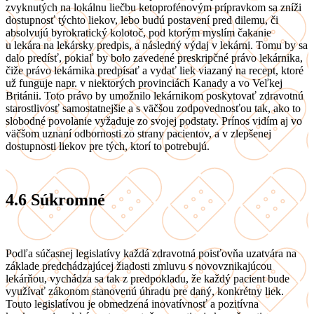
zvyknutých na lokálnu liečbu ketoprofénovým prípravkom sa zníži
dostupnosť týchto liekov, lebo budú postavení pred dilemu, či
absolvujú byrokratický kolotoč, pod ktorým myslím čakanie
u lekára na lekársky predpis, a následný výdaj v lekárni. Tomu by sa
dalo predísť, pokiaľ by bolo zavedené preskripčné právo lekárnika,
čiže právo lekárnika predpísať a vydať liek viazaný na recept, ktoré
už funguje napr. v niektorých provinciách Kanady a vo Veľkej
Británii. Toto právo by umožnilo lekárnikom poskytovať zdravotnú
starostlivosť samostatnejšie a s väčšou zodpovednosťou tak, ako to
slobodné povolanie vyžaduje zo svojej podstaty. Prínos vidím aj vo
väčšom uznaní odbornosti zo strany pacientov, a v zlepšenej
dostupnosti liekov pre tých, ktorí to potrebujú.
4.6
Súkromné
Podľa súčasnej legislatívy každá zdravotná poisťovňa uzatvára na
základe predchádzajúcej žiadosti zmluvu s novovznikajúcou
lekárňou, vychádza sa tak z predpokladu, že každý pacient bude
využívať zákonom stanovenú úhradu pre daný, konkrétny liek.
Touto legislatívou je obmedzená inovatívnosť a pozitívna