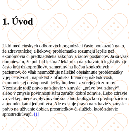
1.
Úvod
Lídri medicínskych odborových organizácii často poukazujú na to,
že zdravotníckej a liekovej problematike rozumejú lepšie než
ekonómovia či predkladatelia zákonov z radov poslancov. Ja sa však
domnievam, že pohľad lekára / lekárnika na zdravotnú legislatívu je
často krát úzkoprofilový, zameraný na liečbu konkrétnych
pacientov, čo však neumožňuje náležité obsiahnutie problematiky
v jej celistvosti, napríklad z hľadiska finančnej nákladovosti,
ekonomickej dostupnosti liečby hradenej z verejných zdrojov.
Neexistuje totiž právo na zdravie v zmysle: „právo byť zdravý“
alebo v zmysle povinnosti štátu zaručiť dobré zdravie. Lebo zdravie
vo veľkej miere ovplyvňované sociálno-biologickou predispozíciou
a podmienkami jednotlivca. Ale existuje právo na zdravie v zmysle:
právo na užívanie dobier, prostriedkov či služieb, ktoré zdravie
sprostredkúvajú.
[1]