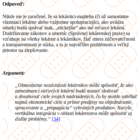
Odpoveď:
Nikde nie je zaručené, že sa lekárnici-majitelia (či už samostatne
vlastniaci lekárne alebo vzájomne spolupracujúci, ako uvádza
odsek) budú správať inak, „etickejšie“ ako iné reťazce lekární.
Dodržiavanie zákonov a smerníc (Správnej lekárenskej praxe) sa
vzťahuje na všetky lekárne a lekárnikov, žiaľ miera zúčtovateľnosti
a transparentnosti je nízka, a to je najväčším problémom a veľký
priestor na zlepšovanie.
Argument:
„Obmedzenie nezávislosti lekárnikov môže spôsobiť, že ako
zamestnanci sieťových lekární budú musieť sledovať
a dosahovať ciele svojich nadriadených, čo by mohlo zahŕňať
najmä ekonomické ciele a prísne predpisy na objednávanie,
spracovanie a „propagáciu“ vybraných produktov. Navyše,
vertikálna integrácia v oblasti lekárenstva môže spôsobiť aj
ďalšie problémy.“
[34]