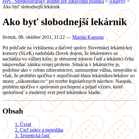
HPI - Stredoeurópsky inštitút pre zdravotnú politiku
>
Analýzy
>
Ako byť slobodnejší lekárnik
Ako byť slobodnejší lekárnik
štvrtok, 06. október 2011, 11:22
—
Marián Kapusta
Pri pohľade na vyhlásenia a tlačové správy Slovenskej lekárnickej
komory (SLeK) nadobúda človek dojem, že lekárenstvo sa
nachádza vo vážnej kríze, je ohrozené zdravie ľudí a lekárnici čelia
takpovediac zániku svojej profesie. Situácia v lekárnictve je,
podobne ako v celom zdravotníctve, samozrejme vážna, nemyslím si
však, že problém spočíva v nepočúvaní hlasu lekárnikov/lekárov zo
strany „zákonodarcov“ pri tvorbe legislatívnych návrhov. Naopak,
problém spočíva v správnom pochopení a prijatí výziev, ktoré
spoločnosť a moderný svet pred lekárnikov kladie.
Obsah
1.
Úvod
2.
Cieľ práce a metodika
3.
Teoretická časť