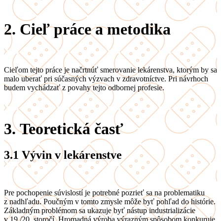
2.
Cieľ práce a metodika
Cieľom tejto práce je načrtnúť smerovanie lekárenstva, ktorým by sa
malo uberať pri súčasných výzvach v zdravotníctve. Pri návrhoch
budem vychádzať z povahy tejto odbornej profesie.
3.
Teoretická časť
3.1
Vývin v lekárenstve
Pre pochopenie súvislostí je potrebné pozrieť sa na problematiku
z nadhľadu. Poučným v tomto zmysle môže byť pohľad do histórie.
Základným problémom sa ukazuje byť nástup industrializácie
v 19./20. storočí. Hromadná výroba výrazným spôsobom konkuruje