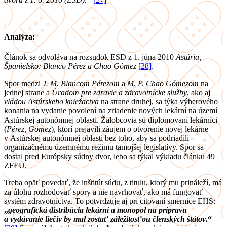
Analýza:
Článok sa odvoláva na rozsudok ESD z 1. júna 2010
Astúria,
Španielsko: Blanco Pérez a Chao Gómez
[28]
.
Spor medzi
J. M. Blancom Pérezom
a
M. P. Chao Gómezom
na
jednej strane a
Úradom pre zdravie a zdravotnícke služby
, ako aj
vládou Astúrskeho kniežactva
na strane druhej, sa týka výberového
konania na vydanie povolení na zriadenie nových lekární na území
Astúrskej autonómnej oblasti. Žalobcovia sú diplomovaní lekárnici
(
Pérez, Gómez
), ktorí prejavili záujem o otvorenie novej lekárne
v Astúrskej autonómnej oblasti bez toho, aby sa podriadili
organizačnému územnému režimu tamojšej legislatívy. Spor sa
dostal pred Európsky súdny dvor, lebo sa týkal výkladu článku 49
ZFEÚ.
Treba opäť povedať, že inštitút súdu, z titulu, ktorý mu prináleží, má
za úlohu rozhodovať spory a nie navrhovať, ako má fungovať
systém zdravotníctva. To potvrdzuje aj pri citovaní smernice EHS:
„
geografická distribúcia lekární a monopol na prípravu
a vydávanie liečiv by mal zostať záležitosťou členských štátov
.“