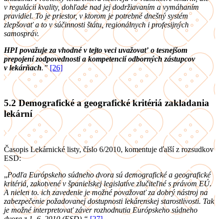
v regulácii kvality, dohľade nad jej dodržiavaním a vymáhaním
pravidiel. To je priestor, v ktorom je potrebné dnešný systém
zlepšovať a to v súčinnosti štátu, regionálnych i profesijných
samospráv.
HPI považuje za vhodné v tejto veci uvažovať o tesnejšom
prepojení zodpovednosti a kompetencií odborných zástupcov
v lekárňach
.”
[26]
5.2
Demografické a geografické kritériá zakladania
lekární
Časopis Lekárnické listy, číslo 6/2010, komentuje ďalší z rozsudkov
ESD:
„
Podľa Európskeho súdneho dvora sú demografické a geografické
kritériá, zakotvené v španielskej legislatíve zlučiteľné s právom EÚ.
A nielen to. ich zavedenie je možné považovať za dobrý nástroj na
zabezpečenie požadovanej dostupnosti lekárenskej starostlivosti. Tak
je možné interpretovať záver rozhodnutia Európskeho súdneho
dvora z 1. 6. 2010 (ESD).“
[27]