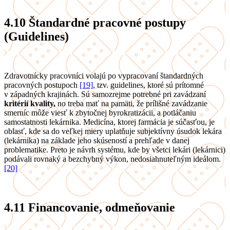
4.10
Štandardné pracovné postupy
(Guidelines)
Zdravotnícky pracovníci volajú po vypracovaní štandardných
pracovných postupoch
[19]
, tzv. guidelines, ktoré sú prítomné
v západných krajinách. Sú samozrejme potrebné pri zavádzaní
kritérií kvality,
no treba mať na pamäti, že prílišné zavádzanie
smerníc môže viesť k zbytočnej byrokratizácii, a potláčaniu
samostatnosti lekárnika. Medicína, ktorej farmácia je súčasťou, je
oblasť, kde sa do veľkej miery uplatňuje subjektívny úsudok lekára
(lekárnika) na základe jeho skúseností a prehľade v danej
problematike. Preto je návrh systému, kde by všetci lekári (lekárnici)
podávali rovnaký a bezchybný výkon, nedosiahnuteľným ideálom.
[20]
4.11
Financovanie, odmeňovanie