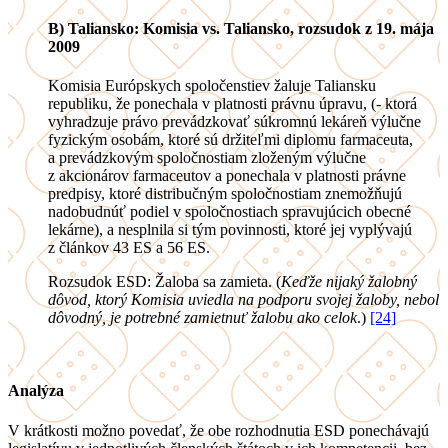
B) Taliansko: Komisia vs. Taliansko, rozsudok z 19. mája
2009
Komisia Európskych spoločenstiev žaluje Taliansku
republiku, že ponechala v platnosti právnu úpravu, (- ktorá
vyhradzuje právo prevádzkovať súkromnú lekáreň výlučne
fyzickým osobám, ktoré sú držiteľmi diplomu farmaceuta,
a prevádzkovým spoločnostiam zloženým výlučne
z akcionárov farmaceutov a ponechala v platnosti právne
predpisy, ktoré distribučným spoločnostiam znemožňujú
nadobudnúť podiel v spoločnostiach spravujúcich obecné
lekárne), a nesplnila si tým povinnosti, ktoré jej vyplývajú
z článkov 43 ES a 56 ES.
Rozsudok ESD: Žaloba sa zamieta. (
Keďže nijaký žalobný
dôvod, ktorý Komisia uviedla na podporu svojej žaloby, nebol
dôvodný, je potrebné zamietnuť žalobu ako celok
.)
[24]
Analýza
V krátkosti možno povedať, že obe rozhodnutia ESD ponechávajú