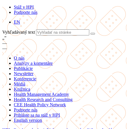
Stáž v HPI
Podporte nás
EN
Vyhľadávaný text
„
”
—
—
O nás
Analýzy a komentáre
Publikácie
Newsletter
Konferencie
Médiá
Knižnica
Health Management Academy
Health Research and Consulting
CEE Health Policy Network
Podporte nás
Prihláste sa na stáž v HPI
English version