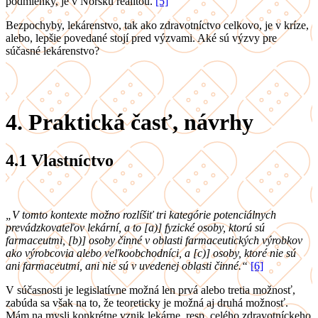
podmienky, je v Nórsku realitou.
[5]
Bezpochyby, lekárenstvo, tak ako zdravotníctvo celkovo, je v kríze,
alebo, lepšie povedané stojí pred výzvami. Aké sú výzvy pre
súčasné lekárenstvo?
4.
Praktická časť, návrhy
4.1
Vlastníctvo
„V tomto kontexte možno rozlíšiť tri kategórie potenciálnych
prevádzkovateľov lekární, a to [a)] fyzické osoby, ktorú sú
farmaceutmi, [b)] osoby činné v oblasti farmaceutických výrobkov
ako výrobcovia alebo veľkoobchodníci, a [c)] osoby, ktoré nie sú
ani farmaceutmi, ani nie sú v uvedenej oblasti činné.“
[6]
V súčasnosti je legislatívne možná len prvá alebo tretia možnosť,
zabúda sa však na to, že teoreticky je možná aj druhá možnosť.
Mám na mysli konkrétne vznik lekárne, resp. celého zdravotníckeho