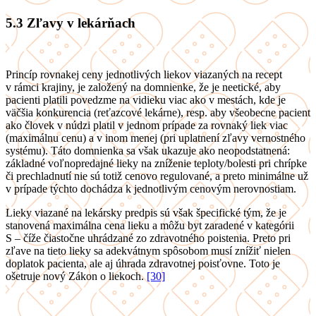
5.3
Zľavy v lekárňach
Princíp rovnakej ceny jednotlivých liekov viazaných na recept
v rámci krajiny, je založený na domnienke, že je neetické, aby
pacienti platili povedzme na vidieku viac ako v mestách, kde je
väčšia konkurencia (reťazcové lekárne), resp. aby všeobecne pacient
ako človek v núdzi platil v jednom prípade za rovnaký liek viac
(maximálnu cenu) a v inom menej (pri uplatnení zľavy vernostného
systému). Táto domnienka sa však ukazuje ako neopodstatnená:
základné voľnopredajné lieky na zníženie teploty/bolesti pri chrípke
či prechladnutí nie sú totiž cenovo regulované, a preto minimálne už
v prípade týchto dochádza k jednotlivým cenovým nerovnostiam.
Lieky viazané na lekársky predpis sú však špecifické tým, že je
stanovená maximálna cena lieku a môžu byt zaradené v kategórii
S – číže čiastočne uhrádzané zo zdravotného poistenia. Preto pri
zľave na tieto lieky sa adekvátnym spôsobom musí znížiť nielen
doplatok pacienta, ale aj úhrada zdravotnej poisťovne. Toto je
ošetruje nový Zákon o liekoch.
[30]