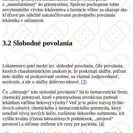
z „manufaktúrnej“ do priemyselnej. Správne pochopenie tohto
nevyhnutného vývinu lekárenstva a farmácie vôbec sa ukazuje ako
kľúčové pre náležité uskutočňovanie profesijného povolania
lekárnika v súčasnosti.
3.2
Slobodné povolania
Lekárenstvo patrí medzi tzv. slobodné povolania, čiže povolania,
ktorých charakteristickým znakom je, že poskytujú služby, pričom
tieto služby sú poskytované osobne, na vlastnú zodpovednosť,
nezávisle, a ide o služby duševno-ideové.
[3]
Čo „ohrozuje“ toto slobodné povolanie? Sú to farmaceutické firmy,
chemický priemysel, ktoré s priemyselnou revolúciou prebrali
lekárňam väčšinu liekovej výroby? Veď je to práve rozvoj týchto
dvoch odvetví: chemického a farmaceutického priemyslu, ktorý
umožnil vývoj nových liečiv, rozšírenie liekového sortimentu, ich
vyššiu kvalitu (čistota laboratórnych podmienok, „strojová“
presnosť) a súčasne zníženie ich ceny pre pacienta.
[4]