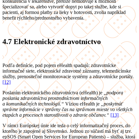
konkurencia v lekárenstve, pretože nemotivuje k možnosti
špecializovať sa, alebo vytvoriť dopyt po takej službe, kde si
pacienti, aj formou platby za lieky v hotovosti, zvolia napríklad
benefit rýchleho/prednostného vybavenia.
4.7
Elektronické zdravotníctvo
Podľa definície, pod pojem eHealth spadajú: zdravotnícke
informačné siete, elektronické zdravotné záznamy, telemedicínske
služby, prenositeľné monitorovacie systémy a zdravotnícke portály.
[12]
Poslaním elektronického zdravotníctva (eHealth) je
„podpora
poslania zdravotníctva prostredníctvom informačných
a komunikačných technológií.“
Víziou eHealth je
„poskytnúť
správne informácie v správny čas na správnom mieste vo všetkých
etapách a procesoch starostlivosti o zdravie občanov.“
[13]
V rámci Európskej únie ide teda o celý informatizačný proces, do
ktorého je zapojené aj Slovensko. Jednou zo súčastí má byť aj tzv.
epSOS (Smart Open Services for European Patients) – služba, ktorá