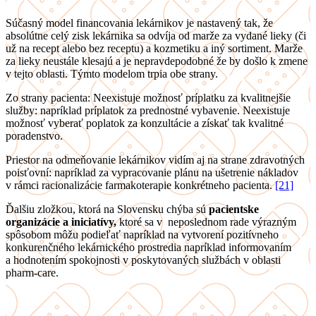
Súčasný model financovania lekárnikov je nastavený tak, že
absolútne celý zisk lekárnika sa odvíja od marže za vydané lieky (či
už na recept alebo bez receptu) a kozmetiku a iný sortiment. Marže
za lieky neustále klesajú a je nepravdepodobné že by došlo k zmene
v tejto oblasti. Týmto modelom trpia obe strany.
Zo strany pacienta: Neexistuje možnosť príplatku za kvalitnejšie
služby: napríklad príplatok za prednostné vybavenie. Neexistuje
možnosť vyberať poplatok za konzultácie a získať tak kvalitné
poradenstvo.
Priestor na odmeňovanie lekárnikov vidím aj na strane zdravotných
poisťovní: napríklad za vypracovanie plánu na ušetrenie nákladov
v rámci racionalizácie farmakoterapie konkrétneho pacienta.
[21]
Ďalšiu zložkou, ktorá na Slovensku chýba sú
pacientske
organizácie a iniciatívy,
ktoré sa v neposlednom rade výrazným
spôsobom môžu podieľať napríklad na vytvorení pozitívneho
konkurenčného lekárnického prostredia napríklad informovaním
a hodnotením spokojnosti v
poskytovaných službách v oblasti
pharm-care.