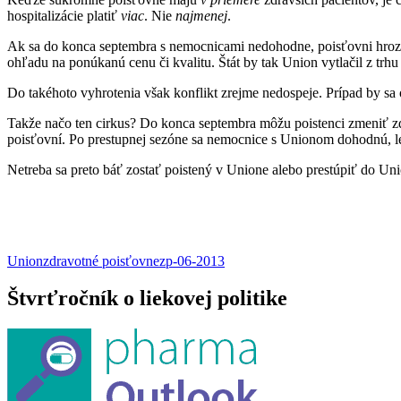
hospitalizácie platiť
viac
. Nie
najmenej
.
Ak sa do konca septembra s nemocnicami nedohodne, poisťovni hrozí,
ohľadu na ponúkanú cenu či kvalitu. Štát by tak Union vytlačil z trhu 
Do takéhoto vyhrotenia však konflikt zrejme nedospeje. Prípad by sa 
Takže načo ten cirkus? Do konca septembra môžu poistenci zmeniť z
poisťovní. Po prestupnej sezóne sa nemocnice s Unionom dohodnú, le
Netreba sa preto báť zostať poistený v Unione alebo prestúpiť do Uni
Union
zdravotné poisťovne
zp-06-2013
Štvrťročník o liekovej politike