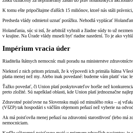
zisku označený za neprimeraný zásah do práv holandských akcionárov.
K tomu ešte pripočítajme ďalších 15 miliónov, ktoré nás stáli právnic
Predseda vlády odmietol uznať porážku. Nehodlá vyplácať Holanďano
Holanďania, súc si istí, že arbitráž vyhrali a žiadne súdy to už ne
v krajine. Na Úrade vlády museli byť riadne nasrdení. To je ako vyhl
Impérium vracia úder
Riaditelia štátnych nemocníc mali poradu na ministerstve zdravotníc
Niektorí z nich pritom priznali, že k výpovedi ich primäla štátna 
platia menej než my. Alebo inak povedané: budeme vám platiť viac l
Ťažko povedať, či Union platí poskytovateľov horšie než konkurencia
preto zložité. Sú napríklad oblasti, kde Union platí jednoznačne naj
Zdravotné poisťovne na Slovensku majú od minulého roku – aj vďaka
(VšZP) tak hospodári s väčším objemom peňazí než vyberie na odvod
Ak má poisťovňa menej peňazí na zdravotnú starostlivosť (lebo má zdr
nemocniciam.
Keďže súkromné poisťovne majú
v priemere
zdravších pacientov, je 