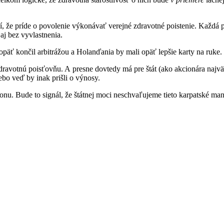
 že príde o povolenie výkonávať verejné zdravotné poistenie. Každá p
aj bez vyvlastnenia.
opäť končil arbitrážou a Holanďania by mali opäť lepšie karty na ruke.
dravotnú poisťovňu. A presne dovtedy má pre štát (ako akcionára naj
bo veď by inak prišli o výnosy.
onu. Bude to signál, že štátnej moci neschvaľujeme tieto karpatské man