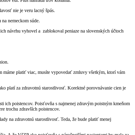
iónov eur. Plus náhrada trov konania.
avosť nie je veru lacný špás.
om na nemeckom súde.
u ich návrhu vyhovel a zablokoval peniaze na slovenských účtoch
nion.
vám máme platiť viac, musíte vypovedať zmluvy všetkým, ktorí vám
o platí za zdravotnú starostlivosť. Korektné porovnávanie cien je
osti ich poistencov. Poisťovňa s najmenej zdravým poistným kmeňom
e trochu zdravších poistencov.
ady na zdravotnú starostlivosť. Teda, že bude platiť menej
jšia. A že VšZP ako poisťovňa s náročnejšími pacientami by mala za