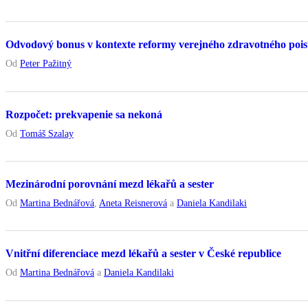
Odvodový bonus v kontexte reformy verejného zdravotného pois
Od
Peter Pažitný
Rozpočet: prekvapenie sa nekoná
Od
Tomáš Szalay
Mezinárodní porovnání mezd lékařů a sester
Od
Martina Bednářová
,
Aneta Reisnerová
a
Daniela Kandilaki
Vnitřní diferenciace mezd lékařů a sester v České republice
Od
Martina Bednářová
a
Daniela Kandilaki