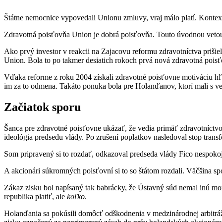
Štátne nemocnice vypovedali Unionu zmluvy, vraj málo platí. Kontext
Zdravotná poisťovňa Union je dobrá poisťovňa. Touto úvodnou vetou s
Ako prvý investor v reakcii na Zajacovu reformu zdravotníctva priši
Union. Bola to po takmer desiatich rokoch prvá nová zdravotná poisťo
Vďaka reforme z roku 2004 získali zdravotné poisťovne motiváciu hľada
im za to odmena. Takáto ponuka bola pre Holanďanov, ktorí mali s ve
Začiatok sporu
Šanca pre zdravotné poisťovne ukázať, že vedia primäť zdravotníctvo 
ideológia predsedu vlády. Po zrušení poplatkov nasledoval stop tran
Som pripravený si to rozdať, odkazoval predseda vlády Fico nespok
A akcionári súkromných poisťovní si to so štátom rozdali. Väčšina spo
Zákaz zisku bol napísaný tak babrácky, že Ústavný súd nemal inú mož
republika platiť, ale
koľko
.
Holanďania sa pokúsili domôcť odškodnenia v medzinárodnej arbitráž