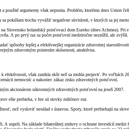
 a použité argumenty však nepustia. Problém, ktorému dnes Union čelí,
a pokúšam trochu vyvážiť negatívne súvislosti, v ktorých sa jej meno 
el na Slovensko holandský poisťovací dom Eureko (dnes Achmea). Pri ex
vňa. A po prvý raz sa počet poisťovní medziročne neznížil, ale zvýšil.
ť spôsoby lepšej a efektívnejšej organizácie zdravotnej starostlivosti.
rejným zdravotným poistením skúsenosti, atraktívna.
k efektívnosti, však zanikla skôr než sa mohla prejaviť. Po voľbách 20
sformácii nemocníc a nakoniec zákaz zisku zdravotných poisťovní.
ojným akcionárom súkromných zdravotných poisťovní na jeseň 2007.
rov ešte prebieha, v hre sú stovky miliónov eur.
nosť, než vysloviť nesúlad s ústavou. Spory, ktoré prebiehajú na slov
i. A uspeli. Na základe bilaterálnej zmluvy o ochrane investícií me