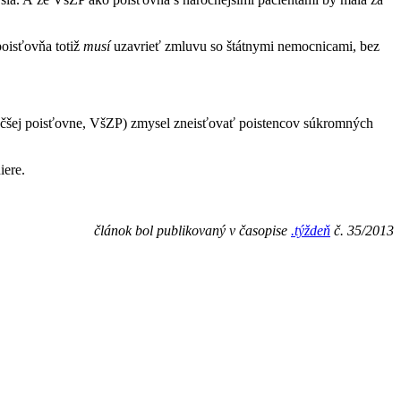
oisťovňa totiž
musí
uzavrieť zmluvu so štátnymi nemocnicami, bez
väčšej poisťovne, VšZP) zmysel zneisťovať poistencov súkromných
iere.
článok bol publikovaný v časopise
.týždeň
č. 35/2013