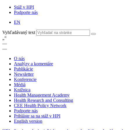
Stáž v HPI
Podporte nás
EN
Vyhľadávaný text
„
”
—
—
O nás
Analýzy a komentáre
Publikácie
Newsletter
Konferencie
Médiá
Knižnica
Health Management Academy
Health Research and Consulting
CEE Health Policy Network
Podporte nás
Prihláste sa na stáž v HPI
English version