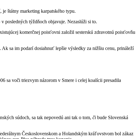
 je štátny marketing karpatského typu.
v posledných týždňoch objavuje. Nezaslúži si to.
istujúcej komerčnej poisťovni založil sesterskú zdravotnú poisťovňu
 Ak sa im podarí dosiahnuť lepšie výsledky za nižšiu cenu, prináleží
06 sa voči triezvym názorom v Smere i celej koalícii presadila
enských súdoch, sa tak nepovedú ani tak o tom,
či
bude Slovenská
dzi federálnym Československom a Holandským kráľovstvom bol zákaz