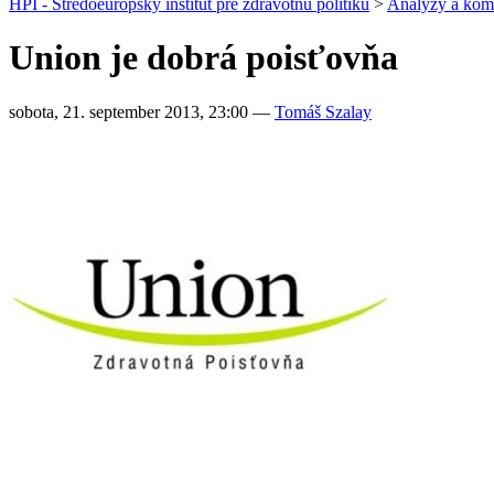
HPI - Stredoeurópsky inštitút pre zdravotnú politiku
>
Analýzy a kom
Union je dobrá poisťovňa
sobota, 21. september 2013, 23:00
—
Tomáš Szalay