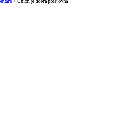
entáre
>
Union je dobrá poisťovňa