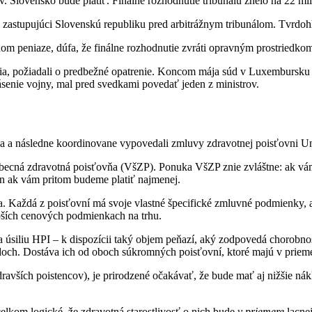
 Slovensko bude platiť. Finálne rozhodnutie tribunálu znelo na 22 mil
i, zastupujúci Slovenskú republiku pred arbitrážnym tribunálom. Tvrdohl
m peniaze, dúfa, že finálne rozhodnutie zvráti opravným prostriedk
zmenia, požiadali o predbežné opatrenie. Koncom mája súd v Luxembursk
ásenie vojny, mal pred svedkami povedať jeden z ministrov.
tva a následne koordinovane vypovedali zmluvy zdravotnej poisťovni U
Všeobecná zdravotná poisťovňa (VšZP). Ponuka VšZP znie zvláštne: ak 
en ak vám pritom budeme platiť najmenej.
. Každá z poisťovní má svoje vlastné špecifické zmluvné podmienky, ak
lepších cenových podmienkach na trhu.
 úsiliu HPI – k dispozícii taký objem peňazí, aký zodpovedá chorobn
och. Dostáva ich od oboch súkromných poisťovní, ktoré majú v priemer
avších poistencov), je prirodzené očakávať, že bude mať aj nižšie nákl
celkom logické, že zdravotná starostlivosť o nich bude
v priemere
lacne