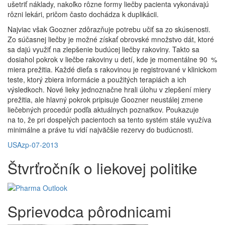
ušetriť náklady, nakoľko rôzne formy liečby pacienta vykonávajú
rôzni lekári, pričom často dochádza k duplikácii.
Najviac však Goozner zdôrazňuje potrebu učiť sa zo skúsenosti.
Zo súčasnej liečby je možné získať obrovské množstvo dát, ktoré
sa dajú využiť na zlepšenie budúcej liečby rakoviny. Takto sa
dosiahol pokrok v liečbe rakoviny u detí, kde je momentálne 90 %
miera prežitia. Každé dieťa s rakovinou je registrované v klinickom
teste, ktorý zbiera informácie a použitých terapiách a ich
výsledkoch. Nové lieky jednoznačne hrali úlohu v zlepšení miery
prežitia, ale hlavný pokrok pripisuje Goozner neustálej zmene
liečebných procedúr podľa aktuálnych poznatkov. Poukazuje
na to, že pri dospelých pacientoch sa tento systém stále využíva
minimálne a práve tu vidí najväčšie rezervy do budúcnosti.
USA
zp-07-2013
Štvrťročník o liekovej politike
Sprievodca pôrodnicami