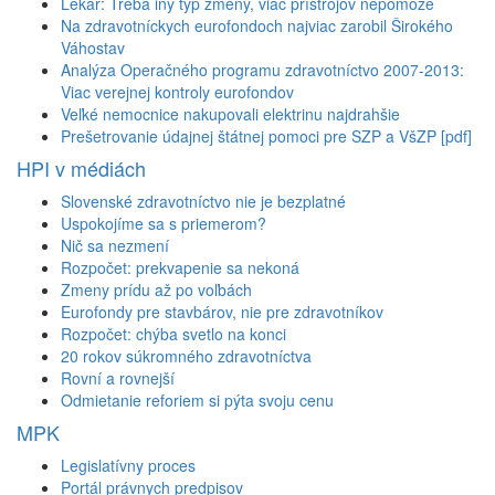
Lekár: Treba iný typ zmeny, viac prístrojov nepomôže
Na zdravotníckych eurofondoch najviac zarobil Širokého
Váhostav
Analýza Operačného programu zdravotníctvo 2007-2013:
Viac verejnej kontroly eurofondov
Veľké nemocnice nakupovali elektrinu najdrahšie
Prešetrovanie údajnej štátnej pomoci pre SZP a VšZP [pdf]
HPI v médiách
Slovenské zdravotníctvo nie je bezplatné
Uspokojíme sa s priemerom?
Nič sa nezmení
Rozpočet: prekvapenie sa nekoná
Zmeny prídu až po voľbách
Eurofondy pre stavbárov, nie pre zdravotníkov
Rozpočet: chýba svetlo na konci
20 rokov súkromného zdravotníctva
Rovní a rovnejší
Odmietanie reforiem si pýta svoju cenu
MPK
Legislatívny proces
Portál právnych predpisov