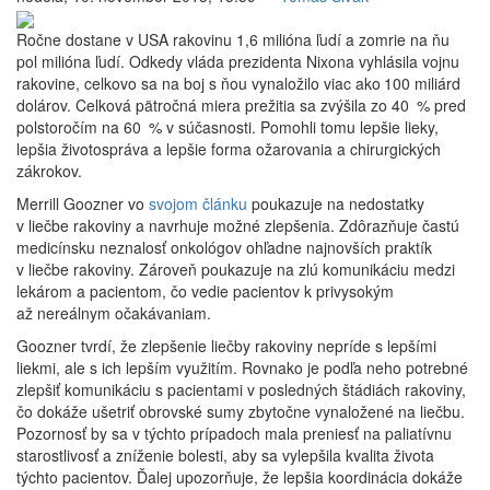
Ročne dostane v USA rakovinu 1,6 milióna ľudí a zomrie na ňu
pol milióna ľudí. Odkedy vláda prezidenta Nixona vyhlásila vojnu
rakovine, celkovo sa na boj s ňou vynaložilo viac ako 100 miliárd
dolárov. Celková pätročná miera prežitia sa zvýšila zo 40 % pred
polstoročím na 60 % v súčasnosti. Pomohli tomu lepšie lieky,
lepšia životospráva a lepšie forma ožarovania a chirurgických
zákrokov.
Merrill Goozner vo
svojom článku
poukazuje na nedostatky
v liečbe rakoviny a navrhuje možné zlepšenia. Zdôrazňuje častú
medicínsku neznalosť onkológov ohľadne najnovších praktík
v liečbe rakoviny. Zároveň poukazuje na zlú komunikáciu medzi
lekárom a pacientom, čo vedie pacientov k privysokým
až nereálnym očakávaniam.
Goozner tvrdí, že zlepšenie liečby rakoviny nepríde s lepšími
liekmi, ale s ich lepším využitím. Rovnako je podľa neho potrebné
zlepšiť komunikáciu s pacientami v posledných štádiách rakoviny,
čo dokáže ušetriť obrovské sumy zbytočne vynaložené na liečbu.
Pozornosť by sa v týchto prípadoch mala preniesť na paliatívnu
starostlivosť a zníženie bolesti, aby sa vylepšila kvalita života
týchto pacientov. Ďalej upozorňuje, že lepšia koordinácia dokáže