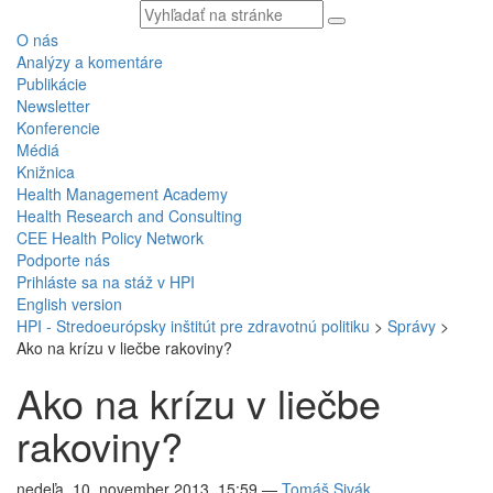
Vyhľadávaný
text
O nás
Analýzy a komentáre
Publikácie
Newsletter
Konferencie
Médiá
Knižnica
Health Management Academy
Health Research and Consulting
CEE Health Policy Network
Podporte nás
Prihláste sa na stáž v HPI
English version
HPI - Stredoeurópsky inštitút pre zdravotnú politiku
>
Správy
>
Ako na krízu v liečbe rakoviny?
Ako na krízu v liečbe
rakoviny?
nedeľa, 10. november 2013, 15:59
—
Tomáš Sivák