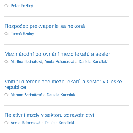
Od
Peter Pažitný
Rozpočet: prekvapenie sa nekoná
Od
Tomáš Szalay
Mezinárodní porovnání mezd lékařů a sester
Od
Martina Bednářová
,
Aneta Reisnerová
a
Daniela Kandilaki
Vnitřní diferenciace mezd lékařů a sester v České
republice
Od
Martina Bednářová
a
Daniela Kandilaki
Relativní mzdy v sektoru zdravotnictví
Od
Aneta Reisnerová
a
Daniela Kandilaki