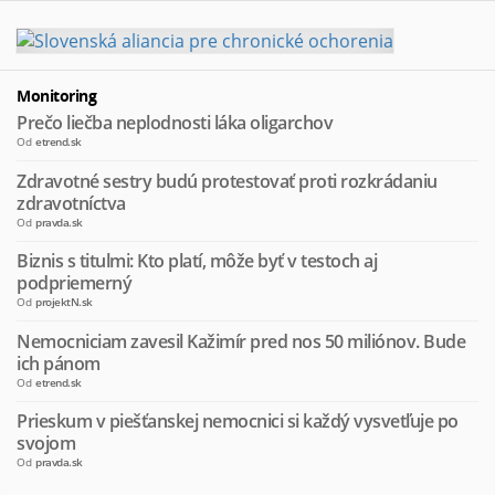
Monitoring
Prečo liečba neplodnosti láka oligarchov
Od
etrend.sk
Zdravotné sestry budú protestovať proti rozkrádaniu
zdravotníctva
Od
pravda.sk
Biznis s titulmi: Kto platí, môže byť v testoch aj
podpriemerný
Od
projektN.sk
Nemocniciam zavesil Kažimír pred nos 50 miliónov. Bude
ich pánom
Od
etrend.sk
Prieskum v piešťanskej nemocnici si každý vysvetľuje po
svojom
Od
pravda.sk