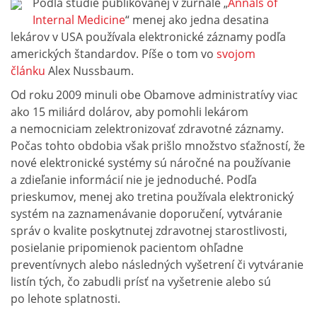
Podľa štúdie publikovanej v žurnále „
Annals of
Internal Medicine
“ menej ako jedna desatina
lekárov v USA používala elektronické záznamy podľa
amerických štandardov. Píše o tom vo
svojom
článku
Alex Nussbaum.
Od roku 2009 minuli obe Obamove administratívy viac
ako 15 miliárd dolárov, aby pomohli lekárom
a nemocniciam zelektronizovať zdravotné záznamy.
Počas tohto obdobia však prišlo množstvo sťažností, že
nové elektronické systémy sú náročné na používanie
a zdieľanie informácií nie je jednoduché. Podľa
prieskumov, menej ako tretina používala elektronický
systém na zaznamenávanie doporučení, vytváranie
správ o kvalite poskytnutej zdravotnej starostlivosti,
posielanie pripomienok pacientom ohľadne
preventívnych alebo následných vyšetrení či vytváranie
listín tých, čo zabudli prísť na vyšetrenie alebo sú
po lehote splatnosti.