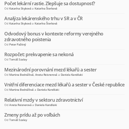
Počet lekární rastie. Zlepšuje sa dostupnosť?
Od
Katarína Skybová
a
Katarína Šterbová
Analýza lekárenského trhu v SR a v ČR
Od
Katarína Skybová
a
Katarína Šterbová
Odvodový bonus v kontexte reformy verejného
zdravotného poistenia
Od
Peter Pažitný
Rozpočet: prekvapenie sa nekoná
Od
Tomáš Szalay
Mezinárodní porovnání mezd lékařů a sester
Od
Martina Bednářová
,
Aneta Reisnerová
a
Daniela Kandilaki
Vnitřní diferenciace mezd lékařů a sester v České republice
Od
Martina Bednářová
a
Daniela Kandilaki
Relativní mzdy v sektoru zdravotnictví
Od
Aneta Reisnerová
a
Daniela Kandilaki
Zmeny prídu až po voľbách
Od
Tomáš Szalay