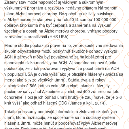
Zistený stav môže napomôcť aj vládnym a súkromným
výskumným prioritám a rozvoju v nedávno prijatom Národnom
pláne Alzheimerovej choroby. Rozpočet na aktivity súvisiace
s Alzheimerom je stanovený na rok 2014 sumou 100 000 000
dolárov, táto suma má byť čerpaná a zameraná na výskum,
vzdelanie a dosah na Alzheimerovu chorobu, vrátane podpory
zdravotnej starostlivosti (HHS USA).
Mnohé štúdie poukazujú práve na to, že prospektívne sledovania
skupín obyvateľstva môžu poskytnúť skutočné odhady výskytu
ACH a zároveň môžu byť považované za najlepší zdroj pre
stanovenie rizika mortality na ACH. Aj spomínaná nová štúdia
poukazuje, že z ich pozorovaní vyplýva, že počet úmrtí na ACH
v populácii USA je oveľa vyšší ako je oficiálne hlásený (uvádza sa
menej ako 5 % zo všetkých úmrtí). Štúdia trvala 8 rokov
a sledovala 2 566 ľudí vo veku 65 a viac, takmer u štvrtiny
pacientov sa vyvinul Alzheimer a z nich asi 400 zomrelo na toto
ochorenie. Hoci je ich odhad úmrtí hrubý, je zaujímavé, že je 5-6
krát vyšší ako odhad hlásený CDC (James a kol., 2014).
Takéto prieskumy podávajú informácie o zisťovaní skutočných
úmrtí, ktoré naznačujú, že spoliehanie sa na súčasný systém
hlásenia úmrtí, môže minúť a podceňovať vplyv Alzheimerovej
choroby. Problémom je, že demencia môže spôsobovať