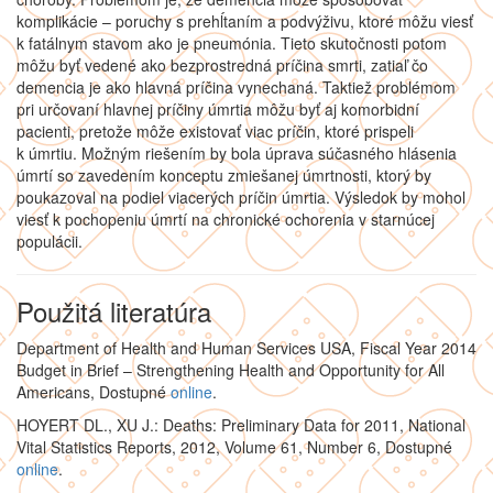
komplikácie – poruchy s prehĺtaním a podvýživu, ktoré môžu viesť
k fatálnym stavom ako je pneumónia. Tieto skutočnosti potom
môžu byť vedené ako bezprostredná príčina smrti, zatiaľ čo
demencia je ako hlavná príčina vynechaná. Taktiež problémom
pri určovaní hlavnej príčiny úmrtia môžu byť aj komorbidní
pacienti, pretože môže existovať viac príčin, ktoré prispeli
k úmrtiu. Možným riešením by bola úprava súčasného hlásenia
úmrtí so zavedením konceptu zmiešanej úmrtnosti, ktorý by
poukazoval na podiel viacerých príčin úmrtia. Výsledok by mohol
viesť k pochopeniu úmrtí na chronické ochorenia v starnúcej
populácii.
Použitá literatúra
Department of Health and Human Services USA, Fiscal Year 2014
Budget in Brief – Strengthening Health and Opportunity for All
Americans, Dostupné
online
.
HOYERT DL., XU J.: Deaths: Preliminary Data for 2011, National
Vital Statistics Reports, 2012, Volume 61, Number 6, Dostupné
online
.