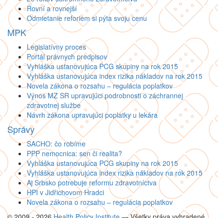
Rovní a rovnejší
Odmietanie reforiem si pýta svoju cenu
MPK
Legislatívny proces
Portál právnych predpisov
Vyhláška ustanovujúca PCG skupiny na rok 2015
Vyhláška ustanovujúca index rizika nákladov na rok 2015
Novela zákona o rozsahu – regulácia poplatkov
Výnos MZ SR upravujúci podrobnosti o záchrannej
zdravotnej službe
Návrh zákona upravujúci poplatky u lekára
Správy
SACHO: čo robíme
PPP nemocnica: sen či realita?
Vyhláška ustanovujúca PCG skupiny na rok 2015
Vyhláška ustanovujúca index rizika nákladov na rok 2015
Aj Srbsko potrebuje reformu zdravotníctva
HPI v Jidřichovom Hradci
Novela zákona o rozsahu – regulácia poplatkov
© 2009 - 2026
Health Policy Institute
—
Všetky práva vyhradené