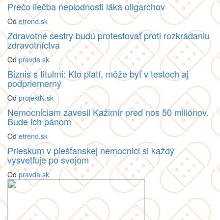
Prečo liečba neplodnosti láka oligarchov
Od
etrend.sk
Zdravotné sestry budú protestovať proti rozkrádaniu
zdravotníctva
Od
pravda.sk
Biznis s titulmi: Kto platí, môže byť v testoch aj
podpriemerný
Od
projektN.sk
Nemocniciam zavesil Kažimír pred nos 50 miliónov.
Bude ich pánom
Od
etrend.sk
Prieskum v piešťanskej nemocnici si každý
vysvetľuje po svojom
Od
pravda.sk