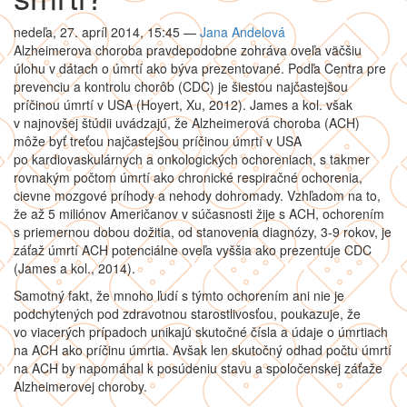
nedeľa, 27. apríl 2014, 15:45
—
Jana Andelová
Alzheimerova choroba pravdepodobne zohráva oveľa väčšiu
úlohu v dátach o úmrtí ako býva prezentované. Podľa Centra pre
prevenciu a kontrolu chorôb (CDC) je šiestou najčastejšou
príčinou úmrtí v USA (Hoyert, Xu, 2012). James a kol. však
v najnovšej štúdii uvádzajú, že Alzheimerová choroba (ACH)
môže byť treťou najčastejšou príčinou úmrtí v USA
po kardiovaskulárnych a onkologických ochoreniach, s takmer
rovnakým počtom úmrtí ako chronické respiračné ochorenia,
cievne mozgové príhody a nehody dohromady. Vzhľadom na to,
že až 5 miliónov Američanov v súčasnosti žije s ACH, ochorením
s priemernou dobou dožitia, od stanovenia diagnózy, 3-9 rokov, je
záťaž úmrtí ACH potenciálne oveľa vyššia ako prezentuje CDC
(James a kol., 2014).
Samotný fakt, že mnoho ľudí s týmto ochorením ani nie je
podchytených pod zdravotnou starostlivosťou, poukazuje, že
vo viacerých prípadoch unikajú skutočné čísla a údaje o úmrtiach
na ACH ako príčinu úmrtia. Avšak len skutočný odhad počtu úmrtí
na ACH by napomáhal k posúdeniu stavu a spoločenskej záťaže
Alzheimerovej choroby.