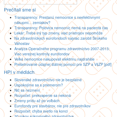
Prečítali sme si
Transparency: Prestanú nemocnice s neefektívnymi
nákupmi... zemiakov?
Transparency: Polovica nemocníc nemá na pacienta čas
Lekár: Treba iný typ zmeny, viac prístrojov nepomôže
Na zdravotníckych eurofondoch najviac zarobil Širokého
Váhostav
Analýza Operačného programu zdravotníctvo 2007-2013:
Viac verejnej kontroly eurofondov
Veľké nemocnice nakupovali elektrinu najdrahšie
Prešetrovanie údajnej štátnej pomoci pre SZP a VšZP [pdf]
HPI v médiách
Slovenské zdravotníctvo nie je bezplatné
Uspokojíme sa s priemerom?
Nič sa nezmení
Rozpočet: prekvapenie sa nekoná
Zmeny prídu až po voľbách
Eurofondy pre stavbárov, nie pre zdravotníkov
Rozpočet: chýba svetlo na konci
20 rokov súkromného zdravotníctva