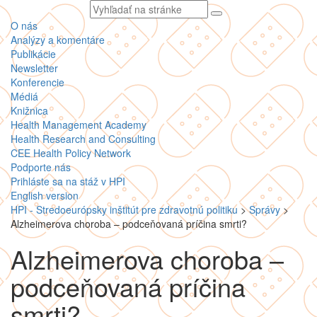
Vyhľadávaný
text
O nás
Analýzy a komentáre
Publikácie
Newsletter
Konferencie
Médiá
Knižnica
Health Management Academy
Health Research and Consulting
CEE Health Policy Network
Podporte nás
Prihláste sa na stáž v HPI
English version
HPI - Stredoeurópsky inštitút pre zdravotnú politiku
>
Správy
>
Alzheimerova choroba – podceňovaná príčina smrti?
Alzheimerova choroba –
podceňovaná príčina
smrti?