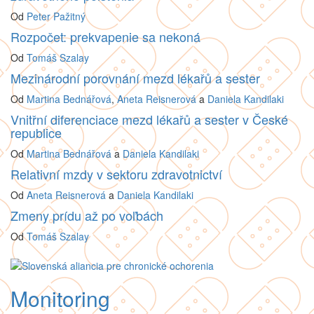
Od
Peter Pažitný
Rozpočet: prekvapenie sa nekoná
Od
Tomáš Szalay
Mezinárodní porovnání mezd lékařů a sester
Od
Martina Bednářová
,
Aneta Reisnerová
a
Daniela Kandilaki
Vnitřní diferenciace mezd lékařů a sester v České
republice
Od
Martina Bednářová
a
Daniela Kandilaki
Relativní mzdy v sektoru zdravotnictví
Od
Aneta Reisnerová
a
Daniela Kandilaki
Zmeny prídu až po voľbách
Od
Tomáš Szalay
Monitoring