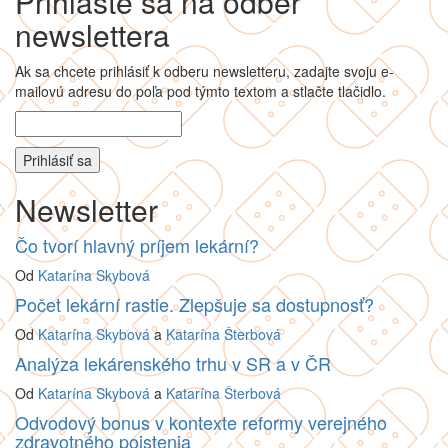
Prihláste sa na odber
newslettera
Ak sa chcete prihlásiť k odberu newsletteru, zadajte svoju e-
mailovú adresu do poľa pod týmto textom a stlačte tlačidlo.
Newsletter
Čo tvorí hlavný príjem lekární?
Od
Katarína Skybová
Počet lekární rastie. Zlepšuje sa dostupnosť?
Od
Katarína Skybová
a
Katarína Šterbová
Analýza lekárenského trhu v SR a v ČR
Od
Katarína Skybová
a
Katarína Šterbová
Odvodový bonus v kontexte reformy verejného
zdravotného poistenia