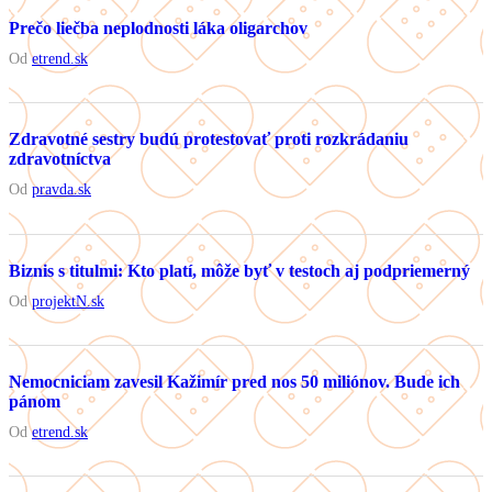
Prečo liečba neplodnosti láka oligarchov
Od
etrend.sk
Zdravotné sestry budú protestovať proti rozkrádaniu
zdravotníctva
Od
pravda.sk
Biznis s titulmi: Kto platí, môže byť v testoch aj podpriemerný
Od
projektN.sk
Nemocniciam zavesil Kažimír pred nos 50 miliónov. Bude ich
pánom
Od
etrend.sk