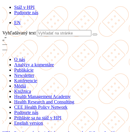
Stáž v HPI
Podporte nás
EN
Vyhľadávaný text
„
”
—
—
O nás
Analýzy a komentáre
Publikácie
Newsletter
Konferencie
Médiá
Knižnica
Health Management Academy
Health Research and Consulting
CEE Health Policy Network
Podporte nás
Prihláste sa na stáž v HPI
English version