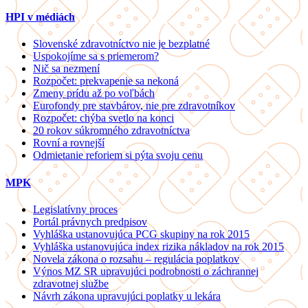
HPI v médiách
Slovenské zdravotníctvo nie je bezplatné
Uspokojíme sa s priemerom?
Nič sa nezmení
Rozpočet: prekvapenie sa nekoná
Zmeny prídu až po voľbách
Eurofondy pre stavbárov, nie pre zdravotníkov
Rozpočet: chýba svetlo na konci
20 rokov súkromného zdravotníctva
Rovní a rovnejší
Odmietanie reforiem si pýta svoju cenu
MPK
Legislatívny proces
Portál právnych predpisov
Vyhláška ustanovujúca PCG skupiny na rok 2015
Vyhláška ustanovujúca index rizika nákladov na rok 2015
Novela zákona o rozsahu – regulácia poplatkov
Výnos MZ SR upravujúci podrobnosti o záchrannej
zdravotnej službe
Návrh zákona upravujúci poplatky u lekára