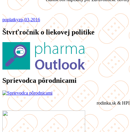
poplatky
zp-03-2016
Štvrťročník o liekovej politike
Sprievodca pôrodnicami
rodinka.sk & HPI