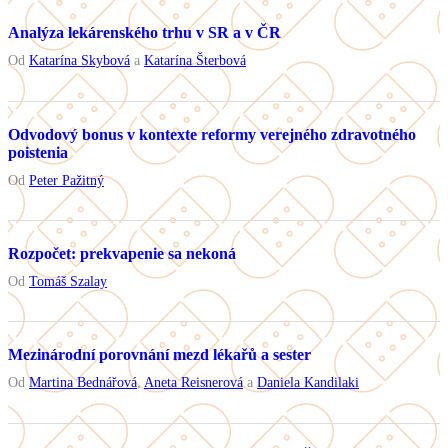
Analýza lekárenského trhu v SR a v ČR
Od
Katarína Skybová
a
Katarína Šterbová
Odvodový bonus v kontexte reformy verejného zdravotného
poistenia
Od
Peter Pažitný
Rozpočet: prekvapenie sa nekoná
Od
Tomáš Szalay
Mezinárodní porovnání mezd lékařů a sester
Od
Martina Bednářová
,
Aneta Reisnerová
a
Daniela Kandilaki