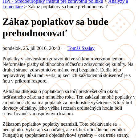
HPI - Stredoeurópsky inštitút pre zdravotnú politiku
>
Analýzy a
komentáre
>
Zákaz poplatkov sa bude prehodnocovať
Zákaz poplatkov sa bude
prehodnocovať
pondelok, 25. júl 2016, 20:40
—
Tomáš Szalay
Poplatky v slovenskom zdravotníctve sú kontroverznou témou.
Neformálne platby sú dlhodobo súčasťou zdravotníckej kultúry. Na
druhej strane, zdravotníctvo máme vraj bezplatné. Ľudia tejto
nepravdivej ilúzii radi veria, aj keď ich každodenná skúsenosť je s
ňou v príkrom rozpore.
Aktuálna diskusia o poplatkoch sa točí predovšetkým okolo
nešťastného zákona z minulého roka. Ten zakázal mnohé poplatky v
ambulanciách, najmä poplatok za prednostné vyšetrenie. Ktorý bol
dovtedy oficiálny, jeho výška i rozsah ordinačných hodín boli
schvaľované samosprávnym krajom.
Zákazom poplatkov poplatky nezmizli. Toto očakávanie sa
nenaplnilo. Vyberajú sa naďalej, ale už bez oficiálneho cenníka.
Fungujú aj spoplatnené objednávkové systémy – cez tretie strany,