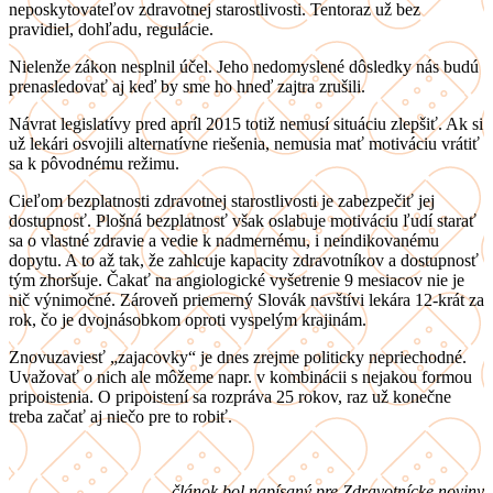
neposkytovateľov zdravotnej starostlivosti. Tentoraz už bez
pravidiel, dohľadu, regulácie.
Nielenže zákon nesplnil účel. Jeho nedomyslené dôsledky nás budú
prenasledovať aj keď by sme ho hneď zajtra zrušili.
Návrat legislatívy pred apríl 2015 totiž nemusí situáciu zlepšiť. Ak si
už lekári osvojili alternatívne riešenia, nemusia mať motiváciu vrátiť
sa k pôvodnému režimu.
Cieľom bezplatnosti zdravotnej starostlivosti je zabezpečiť jej
dostupnosť. Plošná bezplatnosť však oslabuje motiváciu ľudí starať
sa o vlastné zdravie a vedie k nadmernému, i neindikovanému
dopytu. A to až tak, že zahlcuje kapacity zdravotníkov a dostupnosť
tým zhoršuje. Čakať na angiologické vyšetrenie 9 mesiacov nie je
nič výnimočné. Zároveň priemerný Slovák navštívi lekára 12-krát za
rok, čo je dvojnásobkom oproti vyspelým krajinám.
Znovuzaviesť „zajacovky“ je dnes zrejme politicky nepriechodné.
Uvažovať o nich ale môžeme napr. v kombinácii s nejakou formou
pripoistenia. O pripoistení sa rozpráva 25 rokov, raz už konečne
treba začať aj niečo pre to robiť.
článok bol napísaný pre Zdravotnícke noviny