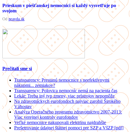
Prieskum v piešťanskej nemocnici si každý vysvetľuje po
svojom
Od
pravda.sk
Prečítali sme si
Transparency: Prestanú nemocnice s neefektívnymi
nákupmi... zemiakov?
Transparency: Polovica nemocníc nemá na pacienta čas
Lekár: Treba iný typ zmeny, viac prístrojov nepomôže
Na zdravotníckych eurofondoch najviac zarobil Širokého
Váhostav
Analýza Operačného programu zdravotníctvo 2007-2013:
Viac verejnej kontroly eurofondov
Veľké nemocnice nakupovali elektrinu najdrahšie
Prešetrovanie údajnej štátnej pomoci pre SZP a VšZP [pdf]