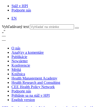
Stáž v HPI
Podporte nás
EN
Vyhľadávaný text
„
”
—
—
O nás
Analýzy a komentáre
Publikácie
Newsletter
Konferencie
Médiá
Knižnica
Health Management Academy
Health Research and Consulting
CEE Health Policy Network
Podporte nás
Prihláste sa na stáž v HPI
English version