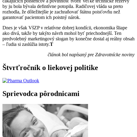
čakajúcich poistencov a povinnosť tvoriť veľké technické rezervy
by ju bola bývala defintívne potopila. Radičovej vláda sa preto
rozhodla, že dôležitejšie je zachraňovať štátnu poisťovňu než
garantovať pacientom ich poistný nárok.
Dnes je však VšZP v relatívne dobrej kondícii, ekonomika šliape
ako divá, takže by takýto návrh mohol byť priechodnejší. Ten
predvolebný marketingový slogan by konečne dostal aj reálny obsah
– ľudia si zaslúžia istoty.
T
článok bol napísaný pre Zdravotnícke noviny
Štvrťročník o liekovej politike
Sprievodca pôrodnicami