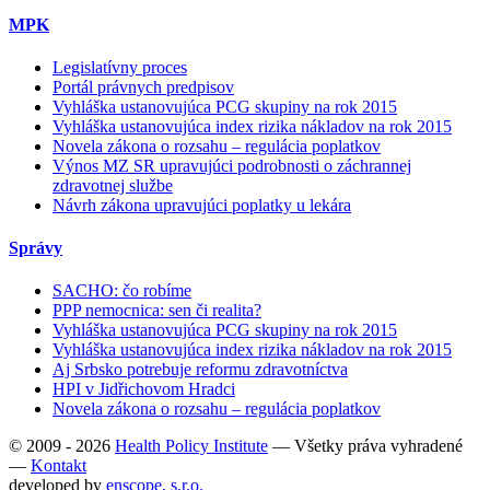
MPK
Legislatívny proces
Portál právnych predpisov
Vyhláška ustanovujúca PCG skupiny na rok 2015
Vyhláška ustanovujúca index rizika nákladov na rok 2015
Novela zákona o rozsahu – regulácia poplatkov
Výnos MZ SR upravujúci podrobnosti o záchrannej
zdravotnej službe
Návrh zákona upravujúci poplatky u lekára
Správy
SACHO: čo robíme
PPP nemocnica: sen či realita?
Vyhláška ustanovujúca PCG skupiny na rok 2015
Vyhláška ustanovujúca index rizika nákladov na rok 2015
Aj Srbsko potrebuje reformu zdravotníctva
HPI v Jidřichovom Hradci
Novela zákona o rozsahu – regulácia poplatkov
© 2009 - 2026
Health Policy Institute
—
Všetky práva vyhradené
—
Kontakt
developed by
enscope, s.r.o.