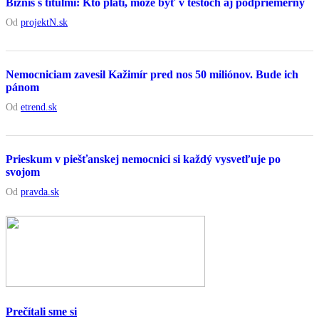
Biznis s titulmi: Kto platí, môže byť v testoch aj podpriemerný
Od
projektN.sk
Nemocniciam zavesil Kažimír pred nos 50 miliónov. Bude ich
pánom
Od
etrend.sk
Prieskum v piešťanskej nemocnici si každý vysvetľuje po
svojom
Od
pravda.sk
Prečítali sme si