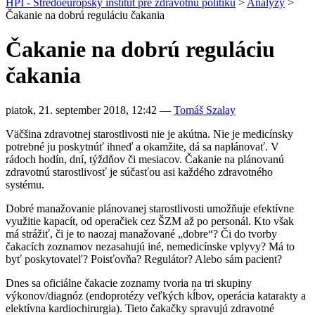
HPI - Stredoeurópsky inštitút pre zdravotnú politiku
>
Analýzy
>
Čakanie na dobrú reguláciu čakania
Čakanie na dobrú reguláciu
čakania
piatok, 21. september 2018, 12:42
—
Tomáš Szalay
Väčšina zdravotnej starostlivosti nie je akútna. Nie je medicínsky
potrebné ju poskytnúť ihneď a okamžite, dá sa naplánovať. V
rádoch hodín, dní, týždňov či mesiacov. Čakanie na plánovanú
zdravotnú starostlivosť je súčasťou asi každého zdravotného
systému.
Dobré manažovanie plánovanej starostlivosti umožňuje efektívne
využitie kapacít, od operačiek cez ŠZM až po personál. Kto však
má strážiť, či je to naozaj manažované „dobre“? Či do tvorby
čakacích zoznamov nezasahujú iné, nemedicínske vplyvy? Má to
byť poskytovateľ? Poisťovňa? Regulátor? Alebo sám pacient?
Dnes sa oficiálne čakacie zoznamy tvoria na tri skupiny
výkonov/diagnóz (endoprotézy veľkých kĺbov, operácia katarakty a
elektívna kardiochirurgia). Tieto čakačky spravujú zdravotné