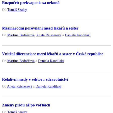
Rozpočet: prekvapenie sa nekoná
Od
Tomáš Szalay
Mezinárodní porovnání mezd lékařů a sester
Od
Martina Bednářová
,
Aneta Reisnerová
a
Daniela Kandilaki
Vnitřní diferenciace mezd lékařů a sester v České republice
Od
Martina Bednářová
a
Daniela Kandilaki
Relativní mzdy v sektoru zdravotnictví
Od
Aneta Reisnerová
a
Daniela Kandilaki
Zmeny prídu až po voľbách
Od
Tomáš Szalay