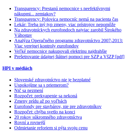
Transparency: Prestanú nemocnice s neefektívnymi
nákupmi... zemiakov?
Transparency: Polovica nemocníc nemá na pacienta čas
Lekár: Treba iný typ zmeny, viac prístrojov nepomôže
Na zdravotníckych eurofondoch najviac zarobil Širokého
Váhostav
Analýza Operačného programu zdravotníctvo 2007-2013:
Viac verejnej kontroly eurofondov
Veľké nemocnice nakupovali elektrinu najdrahšie
Prešetrovanie údajnej štátnej pomoci pre SZP a VšZP [pdf]
HPI v médiách
Slovenské zdravotníctvo nie je bezplatné
Uspokojíme sa s priemerom?
Nič sa nezmení
Rozpočet: prekvapenie sa nekoná
Zmeny prídu až po voľbách
Eurofondy pre stavbárov, nie pre zdravotníkov
Rozpočet: chýba svetlo na konci
20 rokov súkromného zdravotníctva
Rovní a rovnejší
Odmietanie reforiem si pýta svoju cenu