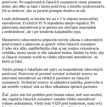
poisťovne. Pri regulovaných čakacích zoznamoch vieme pomerne
dobre, ako dlho sa čaká v ktorej poisťovni, u ktorého poskytovateľa.
Dá sa sledovať, ako sa pacient postupne dostáva na rad.
Lenže dohromady sa bavíme len asi o 5 % objemu nemocničnej
starostlivosti. Zvyšných 95 % nepodlieha takejto regulácii. Pri
plánovanej starostlivosti je to priestor pre obyčajný neporiadok
a nedôslednosť, ale i pre kreativitu karpatského typu.
Ministerstvo zdravotníctva pripravilo novelu zákona o zdravotných
poisťovniach a plánovalo aj upraviť režim čakacích zoznamov.
Z toho síce zišlo, najdôležitejšia však aj tak zostáva vykonávacia
vyhláška, ktorej znenie je ešte zahalené hmlou. Ideálne by bolo, aby
sa čakacie zoznamy tvorili na všetku zdravotnú starostlivosť, na
ktorú sa čaká.
Takýto prístup k čakačkám má vplyv na hospodárenie zdravotných
poisťovní. Poisťovne sú povinné vytvárať technické rezervy na
zdravotnú starostlivosť na všetkých pacientov na čakacích
zoznamoch. Technické rezervy sú nákladová položka, poisťovňa si
tak nemôže vykázať zisk na úkor odkladania operácií pacientov.
Žiaľ, práve toto bol problém pred ôsmimi rokmi, keď som navrhol,
aby regulácia čakacích zoznamov zasiahla všetku starostlivosť
vrátane ambulantnej. Vtedy bola VšZP pred bankrotom, mala veľa