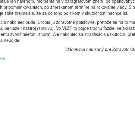
 stále len návrhom. Momentálne v paragrafovom znení, po opakovanýc
h pripomienkovaniach, po zmeškanom termíne na rokovanie vlády. S bl
je stále zrejmejšie, že sa do toho politikom v skutočnosti nechce ísť.
kácia nakoniec bude. Urobia ju zdravotné poisťovne, pretože tie na to ma
u, peniaze i nástroj (zmluvu). Vo VšZP to pôjde trochu ťažšie, veľakrát
tu zvoniť telefón „zhora“. Ale nakoniec sa stratifikácia uskutoční, pre
ka nepôjde.
článok bol napísaný pre Zdravotníc
ice