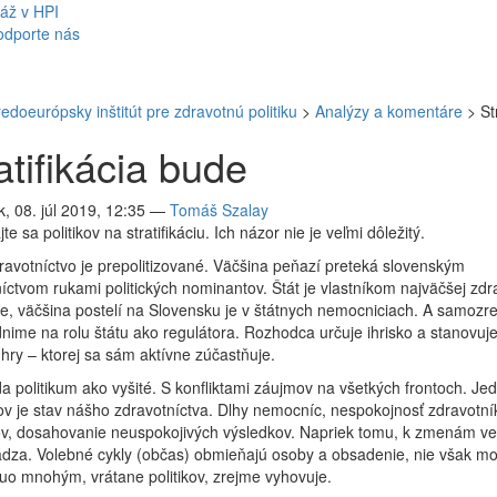
áž v HPI
odporte nás
redoeurópsky inštitút pre zdravotnú politiku
>
Analýzy a komentáre
>
St
atifikácia bude
, 08. júl 2019, 12:35
—
Tomáš Szalay
te sa politikov na stratifikáciu. Ich názor nie je veľmi dôležitý.
avotníctvo je prepolitizované. Väčšina peňazí preteká slovenským
íctvom rukami politických nominantov. Štát je vlastníkom najväčšej zdr
e, väčšina postelí na Slovensku je v štátnych nemocniciach. A samozr
ime na rolu štátu ako regulátora. Rozhodca určuje ihrisko a stanovuj
 hry – ktorej sa sám aktívne zúčastňuje.
da politikum ako vyšité. S konfliktami záujmov na všetkých frontoch. Je
v je stav nášho zdravotníctva. Dlhy nemocníc, nespokojnosť zdravotník
ov, dosahovanie neuspokojivých výsledkov. Napriek tomu, k zmenám ve
za. Volebné cykly (občas) obmieňajú osoby a obsadenie, nie však mot
uo mnohým, vrátane politikov, zrejme vyhovuje.