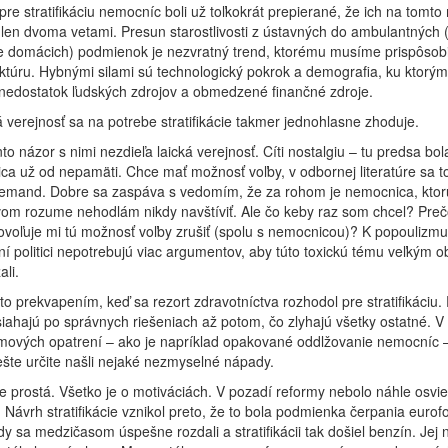
re stratifikáciu nemocníc boli už toľkokrát prepierané, že ich na tomto
len dvoma vetami. Presun starostlivosti z ústavných do ambulantných 
e domácich) podmienok je nezvratný trend, ktorému musíme prispôsobi
uktúru. Hybnými silami sú technologický pokrok a demografia, ku ktorým
nedostatok ľudských zdrojov a obmedzené finančné zdroje.
verejnosť sa na potrebe stratifikácie takmer jednohlasne zhoduje.
nto názor s nimi nezdieľa laická verejnosť. Cíti nostalgiu – tu predsa bol
a už od nepamäti. Chce mať možnosť voľby, v odbornej literatúre sa to
demand. Dobre sa zaspáva s vedomím, že za rohom je nemocnica, ktor
zvom rozume nehodlám nikdy navštíviť. Ale čo keby raz som chcel? Preč
ovoľuje mi tú možnosť voľby zrušiť (spolu s nemocnicou)? K popoulizmu
í politici nepotrebujú viac argumentov, aby túto toxickú tému veľkým 
li.
to prekvapením, keď sa rezort zdravotníctva rozhodol pre stratifikáciu. P
iahajú po správnych riešeniach až potom, čo zlyhajú všetky ostatné. V 
mových opatrení – ako je napríklad opakované oddlžovanie nemocníc –
šte určite našli nejaké nezmyselné nápady.
e prostá. Všetko je o motiváciách. V pozadí reformy nebolo náhle osvie
v. Návrh stratifikácie vznikol preto, že to bola podmienka čerpania eurof
y sa medzičasom úspešne rozdali a stratifikácii tak došiel benzín. Jej 