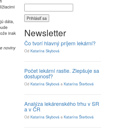
h
ížiacimi
jú dáta,
 bude
Newsletter
tože inak
Čo tvorí hlavný príjem lekární?
ke noviny
Od
Katarína Skybová
Počet lekární rastie. Zlepšuje sa
dostupnosť?
Od
Katarína Skybová
a
Katarína Šterbová
Analýza lekárenského trhu v SR
a v ČR
Od
Katarína Skybová
a
Katarína Šterbová