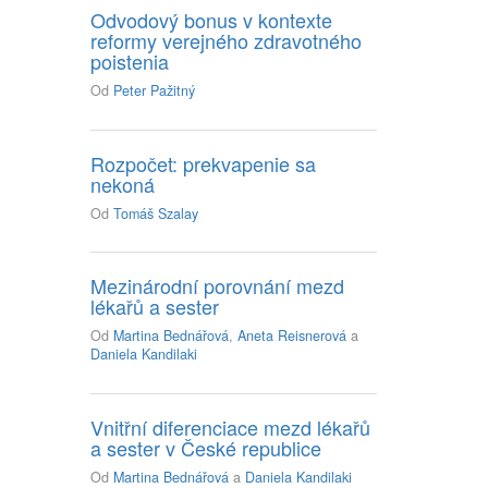
Odvodový bonus v kontexte
reformy verejného zdravotného
poistenia
Od
Peter Pažitný
Rozpočet: prekvapenie sa
nekoná
Od
Tomáš Szalay
Mezinárodní porovnání mezd
lékařů a sester
Od
Martina Bednářová
,
Aneta Reisnerová
a
Daniela Kandilaki
Vnitřní diferenciace mezd lékařů
a sester v České republice
Od
Martina Bednářová
a
Daniela Kandilaki