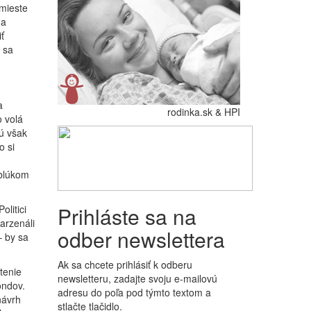
 mieste
(a
ť
 sa
a
rodinka.sk & HPI
 volá
ú však
o si
oblúkom
Prihláste sa na
olitici
arzenáli
odber newslettera
 by sa
Ak sa chcete prihlásiť k odberu
tenie
newsletteru, zadajte svoju e-mailovú
ondov.
adresu do poľa pod týmto textom a
návrh
stlačte tlačidlo.