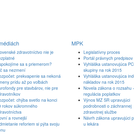
 médiách
MPK
ovenské zdravotníctvo nie je
Legislatívny proces
ezplatné
Portál právnych predpisov
spokojíme sa s priemerom?
Vyhláška ustanovujúca P
ič sa nezmení
skupiny na rok 2015
ozpočet: prekvapenie sa nekoná
Vyhláška ustanovujúca inde
meny prídu až po voľbách
nákladov na rok 2015
rofondy pre stavbárov, nie pre
Novela zákona o rozsahu 
ravotníkov
regulácia poplatkov
zpočet: chýba svetlo na konci
Výnos MZ SR upravujúci
0 rokov súkromného
podrobnosti o záchrannej
ravotníctva
zdravotnej službe
vní a rovnejší
Návrh zákona upravujúci p
mietanie reforiem si pýta svoju
u lekára
enu