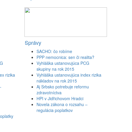
Správy
SACHO: čo robíme
PPP nemocnica: sen či realita?
CG
Vyhláška ustanovujúca PCG
skupiny na rok 2015
x rizika
Vyhláška ustanovujúca index rizika
nákladov na rok 2015
–
Aj Srbsko potrebuje reformu
zdravotníctva
HPI v Jidřichovom Hradci
Novela zákona o rozsahu –
regulácia poplatkov
oplatky