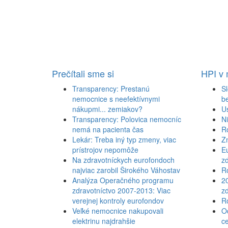
Prečítali sme si
HPI v
Transparency: Prestanú
Sl
nemocnice s neefektívnymi
b
nákupmi... zemiakov?
U
Transparency: Polovica nemocníc
N
nemá na pacienta čas
R
Lekár: Treba iný typ zmeny, viac
Z
prístrojov nepomôže
Eu
Na zdravotníckych eurofondoch
zd
najviac zarobil Širokého Váhostav
Ro
Analýza Operačného programu
2
zdravotníctvo 2007-2013: Viac
zd
verejnej kontroly eurofondov
Ro
Veľké nemocnice nakupovali
Od
elektrinu najdrahšie
c