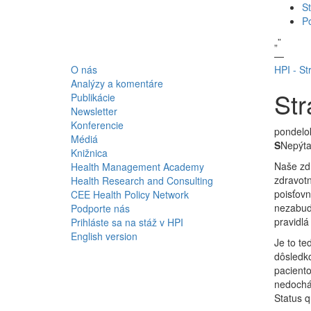
St
P
„
”
—
O nás
HPI - St
Analýzy a komentáre
Str
Publikácie
Newsletter
Konferencie
pondelok
Médiá
S
Nepýtaj
Knižnica
Naše zdr
Health Management Academy
zdravotn
Health Research and Consulting
poisťovn
CEE Health Policy Network
nezabudn
Podporte nás
pravidlá
Prihláste sa na stáž v HPI
English version
Je to te
dôsledko
pacient
nedochád
Status q