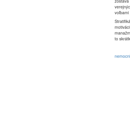
zostáva
verejnýc
voľbami 
Stratifi
motiváci
manažmen
to skrát
nemocn