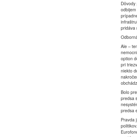
Dôvody p
odbijem 
prípadn
infraštr
pridáva 
Odborná 
Ale – te
nemocnic
option 
pri trie
niekto d
nakročen
obchádza
Bolo pre
predsa s
nesysté
predsa e
Pravda j
politiko
Eurofond