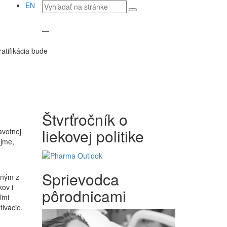
Vyhľadávaný
EN
text
—
ratifikácia bude
Štvrťročník o
liekovej politike
avotnej
ejme,
e
Sprievodca
dným z
ov i
pôrodnicami
ľmi
ivácie.