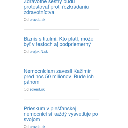
Zdravotné sestry budú
protestovať proti rozkrádaniu
zdravotníctva
Od
pravda.sk
Biznis s titulmi: Kto platí, môže
byť v testoch aj podpriemerný
Od
projektN.sk
Nemocniciam zavesil Kažimír
pred nos 50 miliónov. Bude ich
pánom
Od
etrend.sk
Prieskum v piešťanskej
nemocnici si každý vysvetľuje po
svojom
Od
pravda.sk