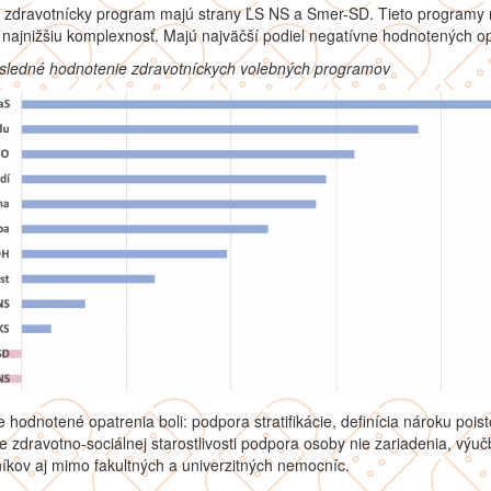
í zdravotnícky program majú strany ĽS NS a Smer-SD. Tieto programy
najnižšiu komplexnosť. Majú najväčší podiel negatívne hodnotených op
ýsledné hodnotenie zdravotníckych volebných programov
e hodnotené opatrenia boli: podpora stratifikácie, definícia nároku pois
e zdravotno-sociálnej starostlivosti podpora osoby nie zariadenia, výuč
íkov aj mimo fakultných a univerzitných nemocníc.