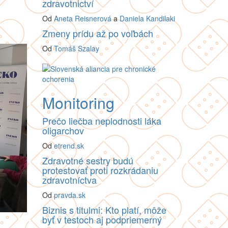
zdravotnictví
Od
Aneta Reisnerová
a
Daniela Kandilaki
Zmeny prídu až po voľbách
Od
Tomáš Szalay
Monitoring
Prečo liečba neplodnosti láka
oligarchov
Od
etrend.sk
Zdravotné sestry budú
protestovať proti rozkrádaniu
zdravotníctva
Od
pravda.sk
Biznis s titulmi: Kto platí, môže
byť v testoch aj podpriemerný