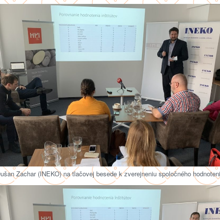
ušan Zachar (INEKO) na tlačovej besede k zverejneniu spoločného hodnoten