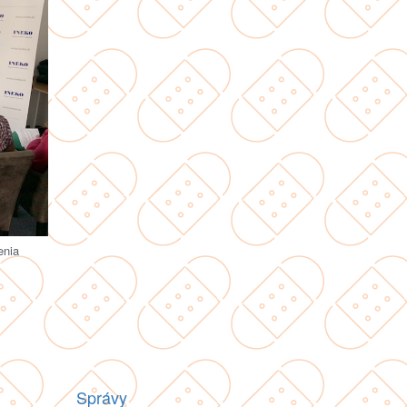
enia
Správy