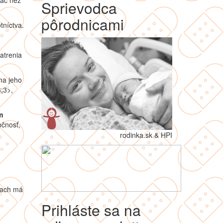
iac než
Sprievodca
pôrodnicami
tníctva.
atrenia
na jeho
3;3>,
m
očnosť,
rodinka.sk & HPI
iach má
Prihláste sa na