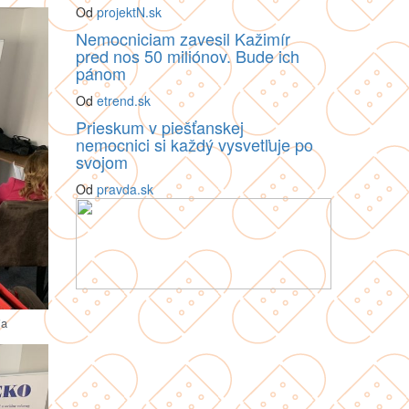
Od
projektN.sk
Nemocniciam zavesil Kažimír
pred nos 50 miliónov. Bude ich
pánom
Od
etrend.sk
Prieskum v piešťanskej
nemocnici si každý vysvetľuje po
svojom
Od
pravda.sk
ia