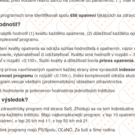
esiac pred voľbami reálnu šancu na zvolenie do parlamentu, t. j. mali v
 programoch sme identifikovali spolu
658 opatrení
týkajúcich sa zdravo
odnotil?
alytik hodnotil (1) kvalitu každého opatrenia, (2) dôležitosť každého op
omplexnosť programu.
ení kvality opatrenia sa odráža súhlas hodnotiteľa s opatrením, názor 
vanie, vykonateľnosť či udržateľnosť. Kvalitu sme hodnotili v rozpätí <-
sť v rozpätí <0;100>. Súčin kvality a dôležitosti tvoria
prínos opatrenia.
ý prínos navrhovaných opatrení každej strany sme vynásobili
indexo
xnosti programu
(v rozpätí <0;100>). Index komplexnosti odráža skut
ogram venuje všetkým (problematickým) oblastiam zdravotníctva.
 hodnotenie je priemerom hodnotenia jednotlivých inštitútov.
e výsledok?
 zdravotnícky program má strana SaS. Zhodujú sa na tom individuálne
ia každého inštitútu. Majú najkomplexnejší program, v top 10 opatren
atrení, v top 20 ich má 11, v top 50 ich má 21.
obré programy majú PS/Spolu, OĽaNO, Za ľudí a Sme rodina.