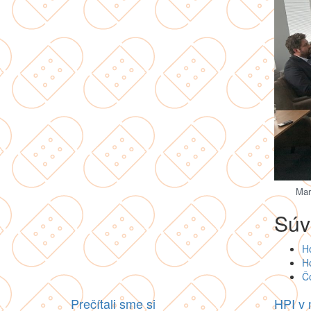
Mar
Súv
Ho
Ho
Čo
Prečítali sme si
HPI v