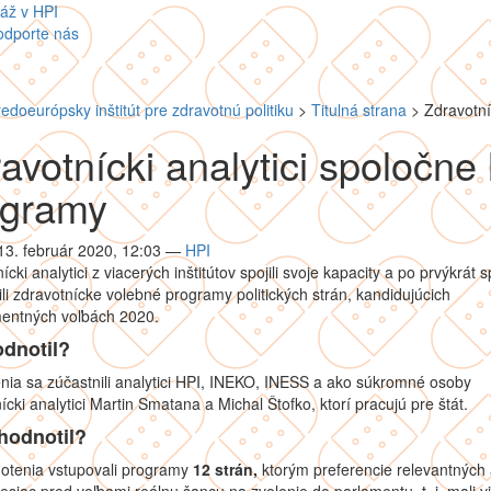
áž v HPI
odporte nás
redoeurópsky inštitút pre zdravotnú politiku
>
Titulná strana
>
Zdravotní
avotnícki analytici spoločne 
ogramy
 13. február 2020, 12:03
—
HPI
ícki analytici z viacerých inštitútov spojili svoje kapacity a po prvýkrát 
li zdravotnícke volebné programy politických strán, kandidujúcich
mentných voľbách 2020.
odnotil?
ia sa zúčastnili analytici HPI, INEKO, INESS a ako súkromné osoby
ícki analytici Martin Smatana a Michal Štofko, ktorí pracujú pre štát.
hodnotil?
otenia vstupovali programy
12 strán,
ktorým preferencie relevantných