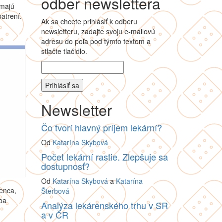
odber newslettera
 majú
atrení.
Ak sa chcete prihlásiť k odberu
newsletteru, zadajte svoju e-mailovú
adresu do poľa pod týmto textom a
stlačte tlačidlo.
Newsletter
Čo tvorí hlavný príjem lekární?
Od
Katarína Skybová
Počet lekární rastie. Zlepšuje sa
dostupnosť?
Od
Katarína Skybová
a
Katarína
tenca,
Šterbová
ba
Analýza lekárenského trhu v SR
a v ČR