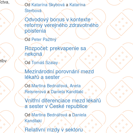
ctva,
Od
Katarína Skybová
a
Katarína
Šterbová
Odvodový bonus v kontexte
reformy verejného zdravotného
poistenia
Od
Peter Pažitný
Rozpočet: prekvapenie sa
nekoná
eľov
Od
Tomáš Szalay
Mezinárodní porovnání mezd
lékařů a sester
Od
Martina Bednářová
,
Aneta
Reisnerová
a
Daniela Kandilaki
Vnitřní diferenciace mezd lékařů
a sester v České republice
Od
Martina Bednářová
a
Daniela
Kandilaki
Relativní mzdy v sektoru