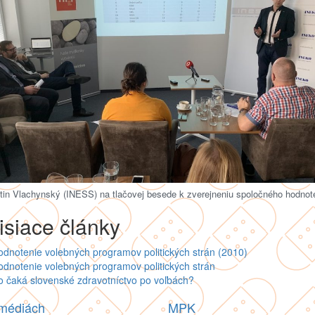
tin Vlachynský (INESS) na tlačovej besede k zverejneniu spoločného hodnot
isiace články
dnotenie volebných programov politických strán (2010)
dnotenie volebných programov politických strán
 čaká slovenské zdravotníctvo po voľbách?
 médiách
MPK