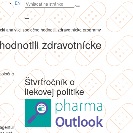
Vyhľadávaný
EN
text
—
cki analytici spoločne hodnotili zdravotnícke programy
hodnotili zdravotnícke
spoločne
Štvrťročník o
liekovej politike
 agentúr