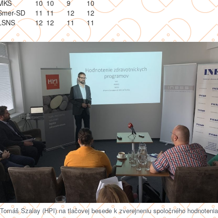
MKS
10
10
9
10
Smer-SD
11
11
12
12
ĽSNS
12
12
11
11
Tomáš Szalay (HPI) na tlačovej besede k zverejneniu spoločného hodnotenia