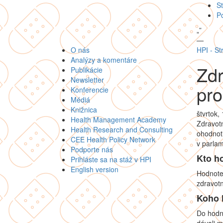
St
P
„
”
—
O nás
HPI - St
Analýzy a komentáre
Zdr
Publikácie
Newsletter
pr
Konferencie
Médiá
Knižnica
štvrtok,
Health Management Academy
Zdravotn
Health Research and Consulting
ohodnoti
CEE Health Policy Network
v parla
Podporte nás
Kto h
Prihláste sa na stáž v HPI
English version
Hodnoten
zdravotn
Koho 
Do hodn