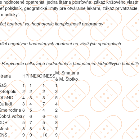
e hodnotené opatrenia: jedna štátna poisťovňa, zákaz krížového vlastní
eť polikliník, geografické limity pre otváranie lekární, zákaz privatizácie,
mašličky“.
čet opatrení vs. hodnotenie komplexnosti programov
diel negatívne hodnotených opatrení na všetkých opatreniach
 Porovnanie celkového hodnotenia s hodnotením jednotlivých hodnotit
M. Smatana
strana
HPI
INEKO
INESS
& M. Štofko
SaS
1
1
1
1
PS/Spolu
2
2
2
3
OĽaNO
4
3
3
5
Za ľudí
3
4
7
4
Sme rodina
6
5
4
2
Dobrá voľba
7
6
6
6
KDH
5
7
5
8
Most
8
8
8
7
SNS
9
9
10
9