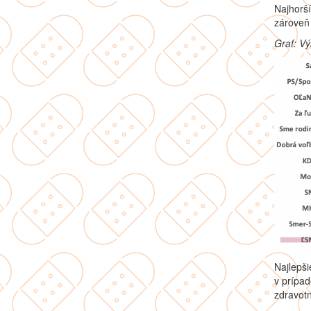
Najhorš
zároveň 
Graf: V
Najlepši
v prípad
zdravotn