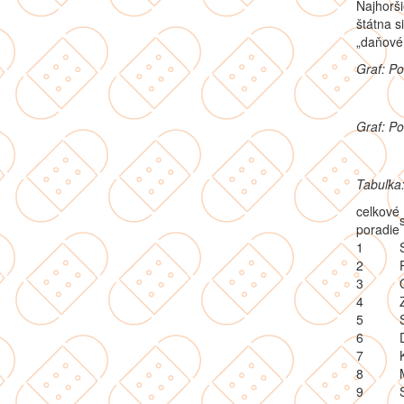
Najhorši
štátna si
„daňové 
Graf: Po
Graf: Po
Tabuľka:
celkové
poradie
1
2
3
4
5
6
7
8
9