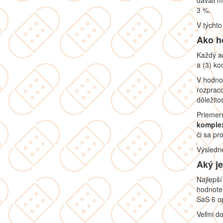
dávali m
3 %.
V týchto
Ako h
Každý an
a (3) k
V hodnot
rozpraco
dôležito
Priemern
komple
či sa pr
Výsledné
Aký j
Najlepší
hodnoten
SaS 6 op
Veľmi d