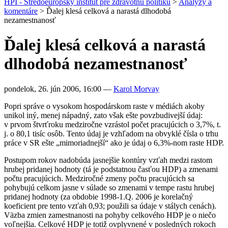
HPI - Stredoeurópsky inštitút pre zdravotnú politiku
>
Analýzy a
komentáre
>
Ďalej klesá celková a narastá dlhodobá
nezamestnanosť
Ďalej klesá celková a narastá
dlhodobá nezamestnanosť
pondelok, 26. jún 2006, 16:00
—
Karol Morvay
Popri správe o vysokom hospodárskom raste v médiách akoby
unikol iný, menej nápadný, zato však ešte povzbudivejší údaj:
v prvom štvrťroku medziročne vzrástol počet pracujúcich o 3,7%, t.
j. o 80,1 tisíc osôb. Tento údaj je vzhľadom na obvyklé čísla o trhu
práce v SR ešte „mimoriadnejší“ ako je údaj o 6,3%-nom raste HDP.
Postupom rokov nadobúda jasnejšie kontúry vzťah medzi rastom
hrubej pridanej hodnoty (tá je podstatnou časťou HDP) a zmenami
počtu pracujúcich. Medziročné zmeny počtu pracujúcich sa
pohybujú celkom jasne v súlade so zmenami v tempe rastu hrubej
pridanej hodnoty (za obdobie 1998-1.Q. 2006 je korelačný
koeficient pre tento vzťah 0,93; použili sa údaje v stálych cenách).
Väzba zmien zamestnanosti na pohyby celkového HDP je o niečo
voľnejšia. Celkové HDP je totiž ovplyvnené v posledných rokoch