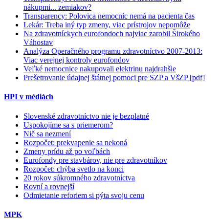
nákupmi... zemiakov?
Transparency: Polovica nemocníc nemá na pacienta čas
Lekár: Treba iný typ zmeny, viac prístrojov nepomôže
Na zdravotníckych eurofondoch najviac zarobil Širokého
Váhostav
Analýza Operačného programu zdravotníctvo 2007-2013:
Viac verejnej kontroly eurofondov
Veľké nemocnice nakupovali elektrinu najdrahšie
Prešetrovanie údajnej štátnej pomoci pre SZP a VšZP [pdf]
HPI v médiách
Slovenské zdravotníctvo nie je bezplatné
Uspokojíme sa s priemerom?
Nič sa nezmení
Rozpočet: prekvapenie sa nekoná
Zmeny prídu až po voľbách
Eurofondy pre stavbárov, nie pre zdravotníkov
Rozpočet: chýba svetlo na konci
20 rokov súkromného zdravotníctva
Rovní a rovnejší
Odmietanie reforiem si pýta svoju cenu
MPK