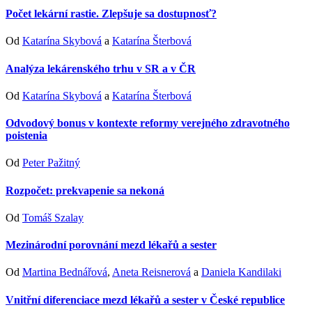
Počet lekární rastie. Zlepšuje sa dostupnosť?
Od
Katarína Skybová
a
Katarína Šterbová
Analýza lekárenského trhu v SR a v ČR
Od
Katarína Skybová
a
Katarína Šterbová
Odvodový bonus v kontexte reformy verejného zdravotného
poistenia
Od
Peter Pažitný
Rozpočet: prekvapenie sa nekoná
Od
Tomáš Szalay
Mezinárodní porovnání mezd lékařů a sester
Od
Martina Bednářová
,
Aneta Reisnerová
a
Daniela Kandilaki
Vnitřní diferenciace mezd lékařů a sester v České republice