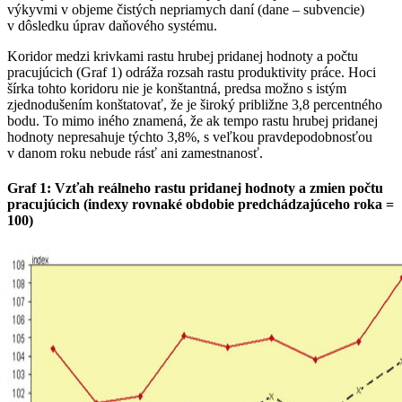
výkyvmi v objeme čistých nepriamych daní (dane – subvencie)
v dôsledku úprav daňového systému.
Koridor medzi krivkami rastu hrubej pridanej hodnoty a počtu
pracujúcich (Graf 1) odráža rozsah rastu produktivity práce. Hoci
šírka tohto koridoru nie je konštantná, predsa možno s istým
zjednodušením konštatovať, že je široký približne 3,8 percentného
bodu. To mimo iného znamená, že ak tempo rastu hrubej pridanej
hodnoty nepresahuje týchto 3,8%, s veľkou pravdepodobnosťou
v danom roku nebude rásť ani zamestnanosť.
Graf 1:
Vzťah reálneho rastu pridanej hodnoty a zmien počtu
pracujúcich (indexy rovnaké obdobie predchádzajúceho roka =
100)