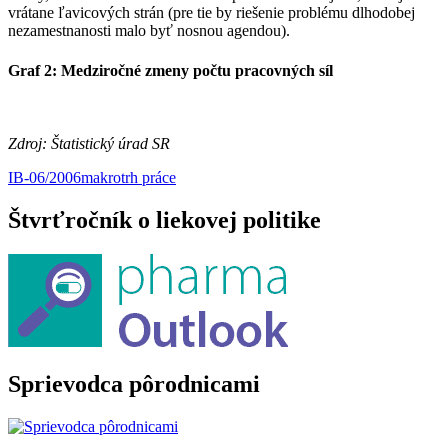
vrátane ľavicových strán (pre tie by riešenie problému dlhodobej
nezamestnanosti malo byť nosnou agendou).
Graf 2:
Medziročné zmeny počtu pracovných síl
Zdroj: Štatistický úrad SR
IB-06/2006
makro
trh práce
Štvrťročník o liekovej politike
Sprievodca pôrodnicami