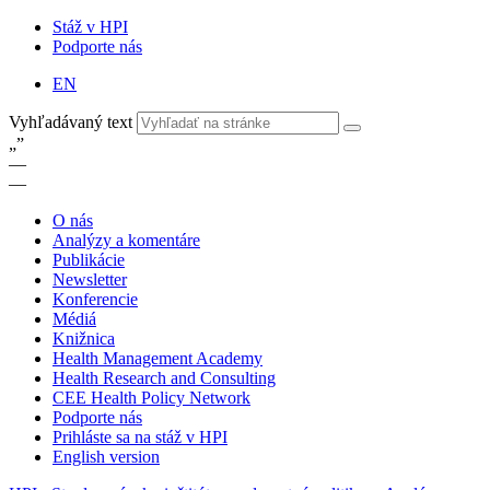
Stáž v HPI
Podporte nás
EN
Vyhľadávaný text
„
”
—
—
O nás
Analýzy a komentáre
Publikácie
Newsletter
Konferencie
Médiá
Knižnica
Health Management Academy
Health Research and Consulting
CEE Health Policy Network
Podporte nás
Prihláste sa na stáž v HPI
English version