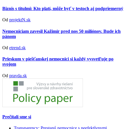
Biznis s titulmi: Kto platí, môže byť v testoch aj podpriemerný
Od
projektN.sk
Nemocniciam zavesil Kažimír pred nos 50 miliónov. Bude ich
pánom
Od
etrend.sk
Prieskum v piešťanskej nemocnici si každý vysvetľuje po
svojom
Od
pravda.sk
Prečítali sme si
Transparency: Prestanú nemocnice s neefektívnymi