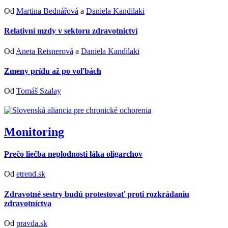
Od
Martina Bednářová
a
Daniela Kandilaki
Relativní mzdy v sektoru zdravotnictví
Od
Aneta Reisnerová
a
Daniela Kandilaki
Zmeny prídu až po voľbách
Od
Tomáš Szalay
Monitoring
Prečo liečba neplodnosti láka oligarchov
Od
etrend.sk
Zdravotné sestry budú protestovať proti rozkrádaniu
zdravotníctva
Od
pravda.sk