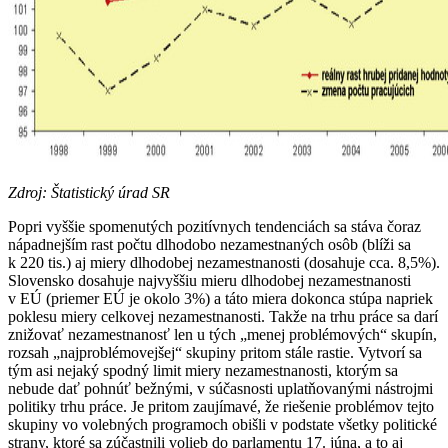
Zdroj: Štatistický úrad SR
Popri vyššie spomenutých pozitívnych tendenciách sa stáva čoraz
nápadnejším rast počtu dlhodobo nezamestnaných osôb (blíži sa
k 220 tis.) aj miery dlhodobej nezamestnanosti (dosahuje cca. 8,5%).
Slovensko dosahuje najvyššiu mieru dlhodobej nezamestnanosti
v EÚ (priemer EÚ je okolo 3%) a táto miera dokonca stúpa napriek
poklesu miery celkovej nezamestnanosti. Takže na trhu práce sa darí
znižovať nezamestnanosť len u tých „menej problémových“ skupín,
rozsah „najproblémovejšej“ skupiny pritom stále rastie. Vytvorí sa
tým asi nejaký spodný limit miery nezamestnanosti, ktorým sa
nebude dať pohnúť bežnými, v súčasnosti uplatňovanými nástrojmi
politiky trhu práce. Je pritom zaujímavé, že riešenie problémov tejto
skupiny vo volebných programoch obišli v podstate všetky politické
strany, ktoré sa zúčastnili volieb do parlamentu 17. júna, a to aj