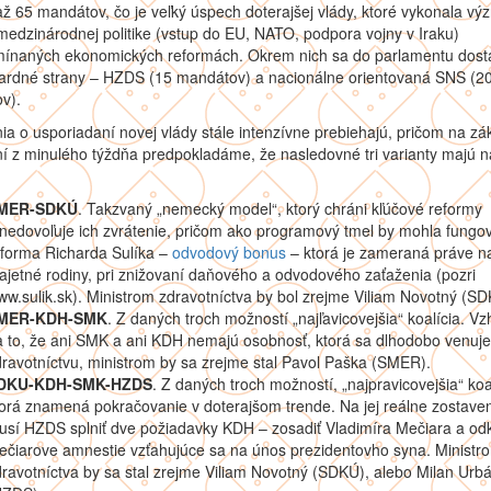
až 65 mandátov, čo je veľký úspech doterajšej vlády, ktoré vykonala v
medzinárodnej politike (vstup do EU, NATO, podpora vojny v Iraku)
mínaných ekonomických reformách. Okrem nich sa do parlamentu dostal
ardné strany – HZDS (15 mandátov) a nacionálne orientovaná SNS (2
v).
a o usporiadaní novej vlády stále intenzívne prebiehajú, pričom na zá
í z minulého týždňa predpokladáme, že nasledovné tri varianty majú n
MER-SDKÚ
. Takzvaný „nemecký model“, ktorý chráni kľúčové reformy
nedovoľuje ich zvrátenie, pričom ako programový tmel by mohla fungo
eforma Richarda Sulíka –
odvodový bonus
– ktorá je zameraná práve n
jetné rodiny, pri znižovaní daňového a odvodového zaťaženia (pozri
w.sulik.sk). Ministrom zdravotníctva by bol zrejme Viliam Novotný (SD
MER-KDH-SMK
. Z daných troch možností „najľavicovejšia“ koalícia. V
 to, že ani SMK a ani KDH nemajú osobnosť, ktorá sa dlhodobo venuje
ravotníctvu, ministrom by sa zrejme stal Pavol Paška (SMER).
DKU-KDH-SMK-HZDS
. Z daných troch možností, „najpravicovejšia“ koal
orá znamená pokračovanie v doterajšom trende. Na jej reálne zostave
sí HZDS splniť dve požiadavky KDH – zosadiť Vladimíra Mečiara a odk
čiarove amnestie vzťahujúce sa na únos prezidentovho syna. Ministr
ravotníctva by sa stal zrejme Viliam Novotný (SDKÚ), alebo Milan Urbá