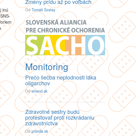
Zmeny prídu až po voľbách
j inú
Od
Tomáš Szalay
-SNS-
foriem
u
Monitoring
Prečo liečba neplodnosti láka
oligarchov
Od
etrend.sk
Zdravotné sestry budú
protestovať proti rozkrádaniu
zdravotníctva
Od
pravda.sk