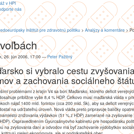
áž v HPI
odporte nás
redoeurópsky inštitút pre zdravotnú politiku
>
Analýzy a komentáre
>
Po
voľbách
, 26. jún 2006, 17:00
—
Peter Pažitný
arsko si vybralo cestu zvyšovani
jmov a zachovania sociálneho štát
šími problémami z krajín V4 sa borí Maďarsko, ktorého deficit verejnýc
 dosahuje približne vyše 8,4 % HDP. Celkovo musí maďarská vláda v pr
koch nájsť 1400 mld. forintov (cca 200 mld. Sk), aby sa deficit verejný
 dostal na udržateľnú úroveň. Nová vláda preto pripravuje balíčky opatre
 namiesto znižovania výdavkov (51 % z HDP) zamerané na zvyšovanie 
 HDP). Ospravedlnením Gyurcsányovho kabinetu pre hospodársku polit
ú na zvyšovania daní a odvodov má byť zachovanie výdobytkov sociá
o kritizujú nielen ekonómovia, ale aj podnikateľská obec.