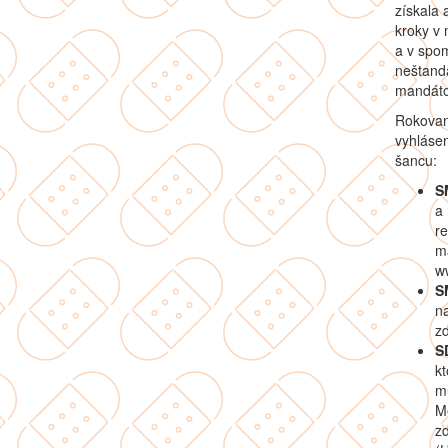
získala 
kroky v 
a v spo
neštand
mandáto
Rokovani
vyhlásen
šancu:
S
a 
r
ma
ww
S
na
zd
S
kt
mu
Me
zd