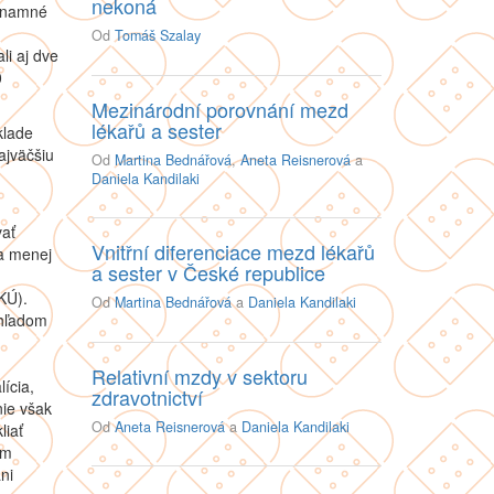
nekoná
ýznamné
Od
Tomáš Szalay
i aj dve
0
Mezinárodní porovnání mezd
lékařů a sester
klade
ajväčšiu
Od
Martina Bednářová
,
Aneta Reisnerová
a
Daniela Kandilaki
vať
Vnitřní diferenciace mezd lékařů
a menej
a sester v České republice
KÚ).
Od
Martina Bednářová
a
Daniela Kandilaki
zhľadom
Relativní mzdy v sektoru
ícia,
zdravotnictví
nie však
Od
Aneta Reisnerová
a
Daniela Kandilaki
liať
om
ni