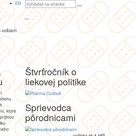
Vyhľadávaný
EN
text
—
 voľbách
a
Štvrťročník o
u
liekovej politike
h
iebehu
Sprievodca
ch
ní, ktoré
pôrodnicami
príjmov
iku
lneho
rodinka.sk & HPI