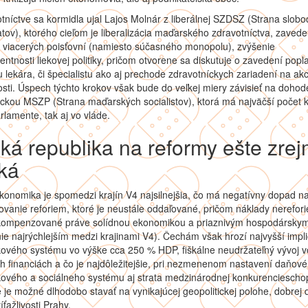
tníctve sa kormidla ujal Lajos Molnár z liberálnej SZDSZ (Strana slob
ov), ktorého cieľom je liberalizácia maďarského zdravotníctva, zavede
 viacerých poisťovní (namiesto súčasného monopolu), zvýšenie
entnosti liekovej politiky, pričom otvorene sa diskutuje o zavedení popl
 lekára, či špecialistu ako aj prechode zdravotníckych zariadení na ak
sti. Úspech týchto krokov však bude do veľkej miery závisieť na dohod
tickou MSZP (Strana maďarských socialistov), ktorá má najväčší počet k
rlamente, tak aj vo vláde.
ká republika na reformy ešte zre
ká
onomika je spomedzi krajín V4 najsilnejšia, čo má negatívny dopad n
vanie reforiem, ktoré je neustále oddaľované, pričom náklady nerefor
) kompenzované práve solídnou ekonomikou a priaznivým hospodársky
nie najrýchlejším medzi krajinami V4). Čechám však hrozí najvyšší impli
ového systému vo výške cca 250 % HDP, fiškálne neudržateľný vývoj v
h financiách a čo je najdôležitejšie, pri nezmenenom nastavení daňové
ového a sociálneho systému aj strata medzinárodnej konkurencieschop
e je možné dlhodobo stavať na vynikajúcej geopolitickej polohe, dobrej d
ríťažlivosti Prahy.