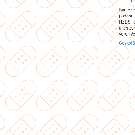
(
Samozrej
podobu 
HZDS, kt
a ich zv
verejnýc
Česko
I