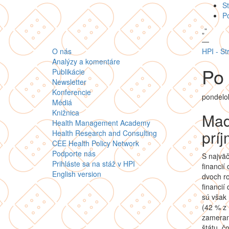
St
P
„
”
—
O nás
HPI - St
Analýzy a komentáre
Po 
Publikácie
Newsletter
Konferencie
pondelok
Médiá
Knižnica
Maď
Health Management Academy
prí
Health Research and Consulting
CEE Health Policy Network
Podporte nás
S najväč
Prihláste sa na stáž v HPI
financií
English version
dvoch ro
financií
sú však
(42 % z
zameran
štátu, č