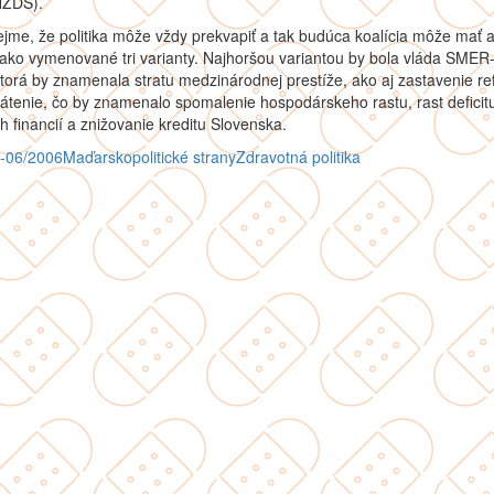
HZDS).
me, že politika môže vždy prekvapiť a tak budúca koalícia môže mať a
ako vymenované tri varianty. Najhoršou variantou by bola vláda SMER
orá by znamenala stratu medzinárodnej prestíže, ako aj zastavenie re
rátenie, čo by znamenalo spomalenie hospodárskeho rastu, rast deficit
h financií a znižovanie kreditu Slovenska.
B-06/2006
Maďarsko
politické strany
Zdravotná politika