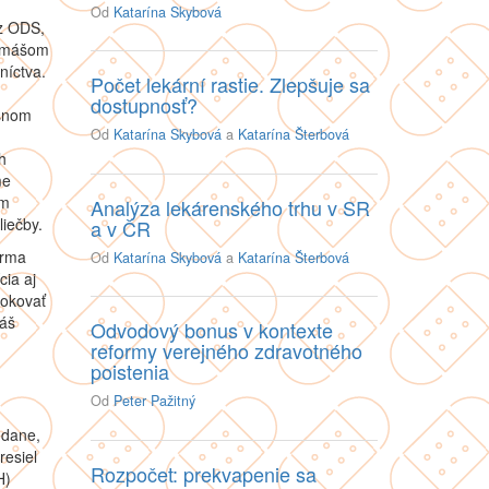
Od
Katarína Skybová
z ODS,
Tomášom
níctva.
Počet lekární rastie. Zlepšuje sa
dostupnosť?
ísnom
Od
Katarína Skybová
a
Katarína Šterbová
h
me
om
Analýza lekárenského trhu v SR
iečby.
a v ČR
orma
Od
Katarína Skybová
a
Katarína Šterbová
ia aj
rokovať
náš
Odvodový bonus v kontexte
reformy verejného zdravotného
poistenia
Od
Peter Pažitný
 dane,
resiel
Rozpočet: prekvapenie sa
H)