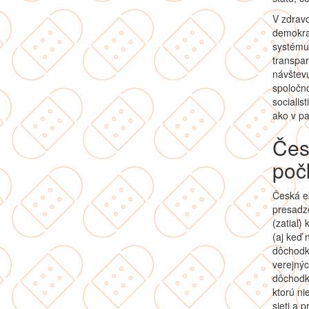
V zdravo
demokrat
systému
transpar
návštevu
spoločno
socialis
ako v pa
Čes
poč
Česká ek
presadzo
(zatiaľ
(aj keď 
dôchodk
verejnýc
dôchodk
ktorú ni
sieti a p