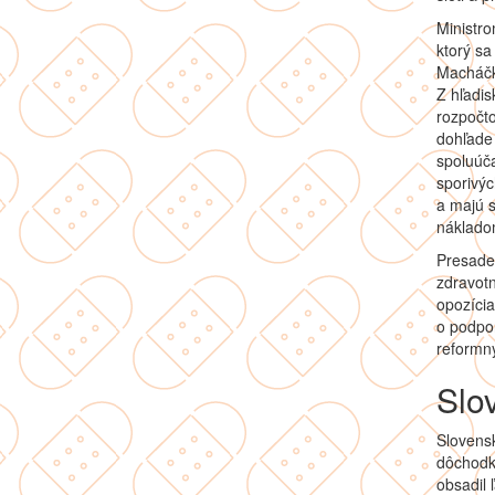
Ministr
ktorý s
Macháčk
Z hľadis
rozpočt
dohľade
spoluúča
sporivý
a majú s
nákladom
Presaden
zdravotn
opozíci
o podpor
reformný
Slo
Slovensk
dôchodky
obsadil 