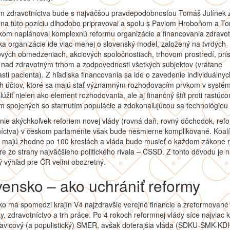
om zdravotníctva bude s najväčšou pravdepodobnosťou Tomáš Julínek 
a na túto pozíciu dlhodobo pripravoval a spolu s Pavlom Hroboňom a 
om naplánoval komplexnú reformu organizácie a financovania zdravot
ka organizácie ide viac-menej o slovenský model, založený na tvrdých
ových obmedzeniach, akciových spoločnostiach, trhovom prostredí, pr
 nad zdravotným trhom a zodpovednosti všetkých subjektov (vrátane
sti pacienta). Z hľadiska financovania sa ide o zavedenie individuálnyc
ch účtov, ktoré sa majú stať významným rozhodovacím prvkom v systé
lúžiť nielen ako element rozhodovania, ale aj finančný štít proti rastúc
 spojených so starnutím populácie a zdokonaľujúcou sa technológiou l
ie akýchkoľvek reforiem novej vlády (rovná daň, rovný dôchodok, ref
íctva) v českom parlamente však bude nesmierne komplikované. Koalíc
a majú zhodne po 100 kreslách a vláda bude musieť o každom zákone 
e zo strany najväčšieho politického rivala – ČSSD. Z tohto dôvodu je 
 výhľad pre ČR veľmi obozretný.
vensko – ako uchrániť reformy
o má spomedzi krajín V4 najzdravšie verejné financie a zreformované
, zdravotníctvo a trh práce. Po 4 rokoch reformnej vlády síce najviac k
ľavicový (a populistický) SMER, avšak doterajšia vláda (SDKU-SMK-KD