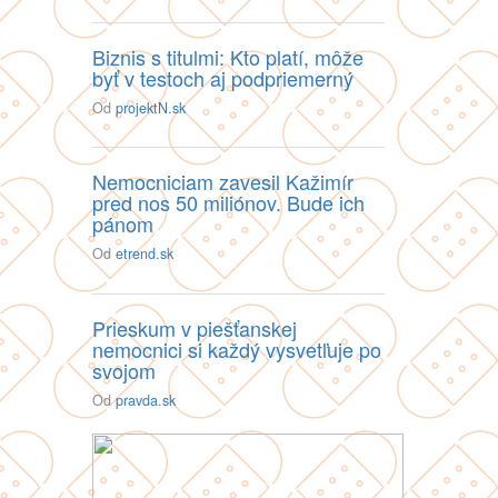
Biznis s titulmi: Kto platí, môže
byť v testoch aj podpriemerný
Od
projektN.sk
Nemocniciam zavesil Kažimír
pred nos 50 miliónov. Bude ich
pánom
Od
etrend.sk
Prieskum v piešťanskej
nemocnici si každý vysvetľuje po
svojom
Od
pravda.sk