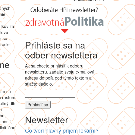
odných
nie
atkov za
ciové
e so
Prihláste sa na
resiel
odber newslettera
jme
Ak sa chcete prihlásiť k odberu
newsletteru, zadajte svoju e-mailovú
adresu do poľa pod týmto textom a
stlačte tlačidlo.
a
iem sú
m rastom
citný dlh
o
ho,
Newsletter
nosti,
iaľničnej
Čo tvorí hlavný príjem lekární?