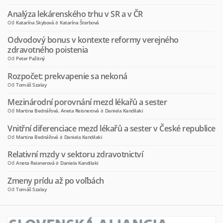
Analýza lekárenského trhu v SR a v ČR
Od
Katarína Skybová
a
Katarína Šterbová
Odvodový bonus v kontexte reformy verejného
zdravotného poistenia
Od
Peter Pažitný
Rozpočet: prekvapenie sa nekoná
Od
Tomáš Szalay
Mezinárodní porovnání mezd lékařů a sester
Od
Martina Bednářová
,
Aneta Reisnerová
a
Daniela Kandilaki
Vnitřní diferenciace mezd lékařů a sester v České republice
Od
Martina Bednářová
a
Daniela Kandilaki
Relativní mzdy v sektoru zdravotnictví
Od
Aneta Reisnerová
a
Daniela Kandilaki
Zmeny prídu až po voľbách
Od
Tomáš Szalay