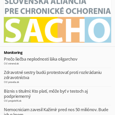
Monitoring
Prečo liečba neplodnosti láka oligarchov
Od
etrend.sk
Zdravotné sestry budú protestovať proti rozkrádaniu
zdravotníctva
Od
pravda.sk
Biznis s titulmi: Kto platí, môže byť v testoch aj
podpriemerný
Od
projektN.sk
Nemocniciam zavesil Kažimír pred nos 50 miliónov. Bude
ich pánom