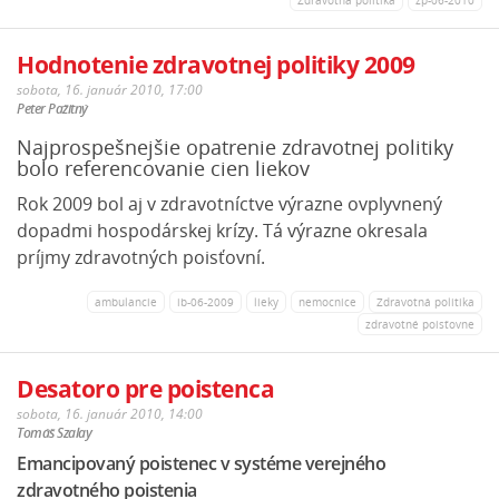
Hodnotenie zdravotnej politiky 2009
sobota, 16. január 2010, 17:00
Peter Pažitný
Najprospešnejšie opatrenie zdravotnej politiky
bolo referencovanie cien liekov
Rok 2009 bol aj v zdravotníctve výrazne ovplyvnený
dopadmi hospodárskej krízy. Tá výrazne okresala
príjmy zdravotných poisťovní.
ambulancie
ib-06-2009
lieky
nemocnice
Zdravotná politika
zdravotné poisťovne
Desatoro pre poistenca
sobota, 16. január 2010, 14:00
Tomáš Szalay
Emancipovaný poistenec v systéme verejného
zdravotného poistenia