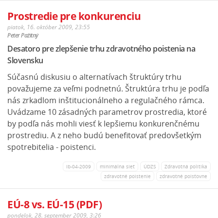
Prostredie pre konkurenciu
piatok, 16. október 2009, 23:55
Peter Pažitný
Desatoro pre zlepšenie trhu zdravotného poistenia na
Slovensku
Súčasnú diskusiu o alternatívach štruktúry trhu
považujeme za veľmi podnetnú. Štruktúra trhu je podľa
nás zrkadlom inštitucionálneho a regulačného rámca.
Uvádzame 10 zásadných parametrov prostredia, ktoré
by podľa nás mohli viesť k lepšiemu konkurenčnému
prostrediu. A z neho budú benefitovať predovšetkým
spotrebitelia - poistenci.
ib-04-2009
minimálna sieť
ÚDZS
Zdravotná politika
zdravotné poistenie
zdravotné poisťovne
EÚ-8 vs. EÚ-15 (PDF)
pondelok, 28. september 2009, 3:26