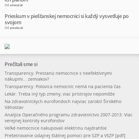
Od
etrend.sk
Prieskum v piešťanskej nemocnici si každý vysvetľuje po
svojom
Od
pravda.sk
Prečítali sme si
Transparency: Prestanú nemocnice s neefektívnymi
nákupmi... zemiakov?
Transparency: Polovica nemocníc nemá na pacienta čas
Lekár: Treba iný typ zmeny, viac prístrojov nepomôže
Na zdravotníckych eurofondoch najviac zarobil Širokého
Váhostav
Analýza Operačného programu zdravotníctvo 2007-2013: Viac
verejnej kontroly eurofondov
Veľké nemocnice nakupovali elektrinu najdrahšie
Prešetrovanie údajnej štátnej pomoci pre SZP a VšZP [pdf]