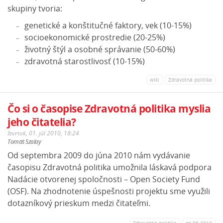
skupiny tvoria:
genetické a konštitučné faktory, vek (10-15%)
socioekonomické prostredie (20-25%)
životný štýl a osobné správanie (50-60%)
zdravotná starostlivosť (10-15%)
wiki
Zdravotná politika
Čo si o časopise Zdravotná politika myslia
jeho čitatelia?
štvrtok, 01. júl 2010, 18:24
Tomáš Szalay
Od septembra 2009 do júna 2010 nám vydávanie
časopisu Zdravotná politika umožnila láskavá podpora
Nadácie otvorenej spoločnosti – Open Society Fund
(OSF). Na zhodnotenie úspešnosti projektu sme využili
dotazníkový prieskum medzi čitateľmi.
Zdravotná politika
zp-06-2010