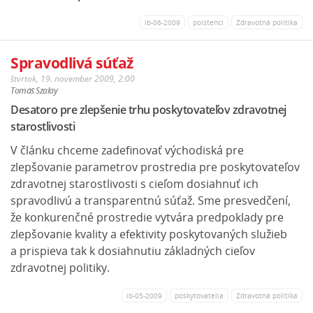
ib-06-2009
poistenci
Zdravotná politika
Spravodlivá súťaž
štvrtok, 19. november 2009, 2:00
Tomáš Szalay
Desatoro pre zlepšenie trhu poskytovateľov zdravotnej
starostlivosti
V článku chceme zadefinovať východiská pre
zlepšovanie parametrov prostredia pre poskytovateľov
zdravotnej starostlivosti s cieľom dosiahnuť ich
spravodlivú a transparentnú súťaž. Sme presvedčení,
že konkurenčné prostredie vytvára predpoklady pre
zlepšovanie kvality a efektivity poskytovaných služieb
a prispieva tak k dosiahnutiu základných cieľov
zdravotnej politiky.
ib-05-2009
poskytovatelia
Zdravotná politika