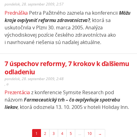
pondelok, 28. september 2009, 2:57
Prednáška
Petra Pažitného zaznela na konferencii
Môžu
kraje ovplyvniť reformu zdravotníctva?
, ktorá sa
uskutočnila v Plzni 30. marca 2005. Analýza
východiskovej pozície českého zdravotníctva ako
i navrhované riešenia sú naďalej aktuálne.
7 úspechov reformy, 7 krokov k ďalšiemu
odladeniu
pondelok, 28. september 2009, 2:48
,
a
Prezentácia
z konferencie Symsite Research pod
názvom
Farmaceutický trh – čo ovplyvňuje spotrebu
liekov
, ktorá odoznela 13. 10. 2005 v hoteli Holiday Inn.
1
2
3
4
5
…
10
→