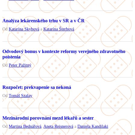
Analýza lekárenského trhu v SR a v ČR
Od
Katarína Skybová
a
Katarína Šterbová
Odvodový bonus v kontexte reformy verejného zdravotného
poistenia
Od
Peter Pažitný
Rozpočet: prekvapenie sa nekoná
Od
Tomáš Szalay
Mezinárodní porovnání mezd lékařů a sester
Od
Martina Bednářová
,
Aneta Reisnerová
a
Daniela Kandilaki