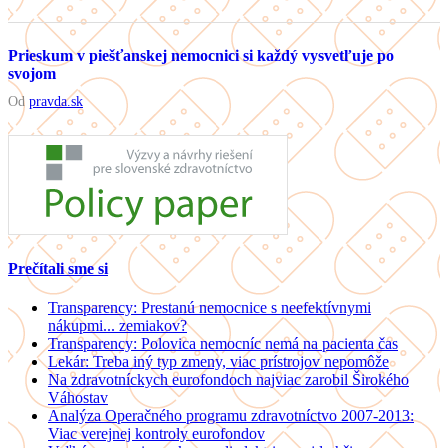
Prieskum v piešťanskej nemocnici si každý vysvetľuje po
svojom
Od
pravda.sk
Prečítali sme si
Transparency: Prestanú nemocnice s neefektívnymi
nákupmi... zemiakov?
Transparency: Polovica nemocníc nemá na pacienta čas
Lekár: Treba iný typ zmeny, viac prístrojov nepomôže
Na zdravotníckych eurofondoch najviac zarobil Širokého
Váhostav
Analýza Operačného programu zdravotníctvo 2007-2013:
Viac verejnej kontroly eurofondov