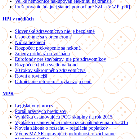
Veľké nemocnice nakupovali elektrinu najdrahšie
Prešetrovanie údajnej štátnej pomoci pre SZP a VšZP [pdf]
HPI v médiách
Slovenské zdravotníctvo nie je bezplatné
Uspokojíme sa s priemerom?
Nič sa nezmení
Rozpočet: prekvapenie sa nekoná
Zmeny prídu až po voľbách
Eurofondy pre stavbárov, nie pre zdravotníkov
Rozpočet: chýba svetlo na konci
20 rokov súkromného zdravotníctva
Rovní a rovnejší
Odmietanie reforiem si pýta svoju cenu
MPK
Legislatívny proces
Portál právnych predpisov
Vyhláška ustanovujúca PCG skupiny na rok 2015
Vyhláška ustanovujúca index rizika nákladov na rok 2015
Novela zákona o rozsahu – regulácia poplatkov
Výnos MZ SR upravujúci podrobnosti o záchrannej