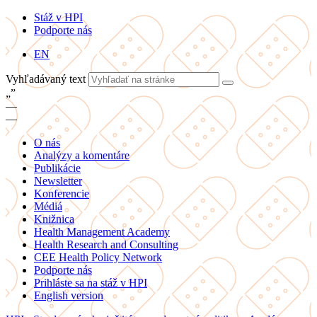
Stáž v HPI
Podporte nás
EN
Vyhľadávaný text
„
”
—
—
O nás
Analýzy a komentáre
Publikácie
Newsletter
Konferencie
Médiá
Knižnica
Health Management Academy
Health Research and Consulting
CEE Health Policy Network
Podporte nás
Prihláste sa na stáž v HPI
English version