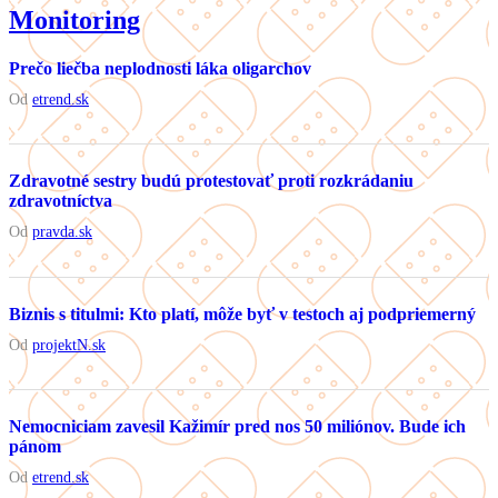
Monitoring
Prečo liečba neplodnosti láka oligarchov
Od
etrend.sk
Zdravotné sestry budú protestovať proti rozkrádaniu
zdravotníctva
Od
pravda.sk
Biznis s titulmi: Kto platí, môže byť v testoch aj podpriemerný
Od
projektN.sk
Nemocniciam zavesil Kažimír pred nos 50 miliónov. Bude ich
pánom
Od
etrend.sk