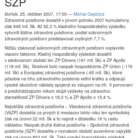
SZP
štvrtok, 25. október 2007, 17:00
—
Michal Gajdzica
Zdravotné poisťovne dosiahli v prvom polroku 2007 kumulatívny
zisk 948 mil. Sk. Až 92,3 % kladného hospodárskeho výsledku
vytvorili štátne zdravotné poisťovne, podiel súkromných
zdravotných poisťovní predstavoval zvyšných 7,7 %.
Nižšiu ziskovosť súkromných zdravotných poisťovní ovplyvnilo
viacero faktorov. Kladný hospodársky výsledok dosiahli
v sledovanom období len ZP Dôvera (191 mil. Sk) a ZP Apollo
(118 mil. Sk). Stratové bolo naopak hospodárenie ZP Union (-176
mil. Sk) a Európskej zdravotnej poisťovne (-60 mil. Sk), ktoré
pôsobia na trhu zdravotného poistenia veľmi krátko a odpisujú
vysoké akvizičné náklady spojené so vstupom na trh. V porovnaní
s predchádzajúcim rokom stúpli výdavky na zdravotnú
starostlivosť ZP Dôvera o 18,0 % a ZP Apollo o 15,4 %.
Najväčšia zdravotná poisťovňa – Všeobecná zdravotná poisťovňa
(VšZP) dosiahla za prvých 6 mesiacov tohto roku len symbolický
zisk na úrovni 22 mil. Sk a to najmä v dôsledku 18 % rastu
nákladov. Naopak druhá štátna poisťovňa – Spoločná zdravotná
poisťovňa (SZP) dosiahla v rovnakom období suverénne najvyšší
zisk na úrovni 853 mil. Sk. Taký vysoký hospodársky výsledok