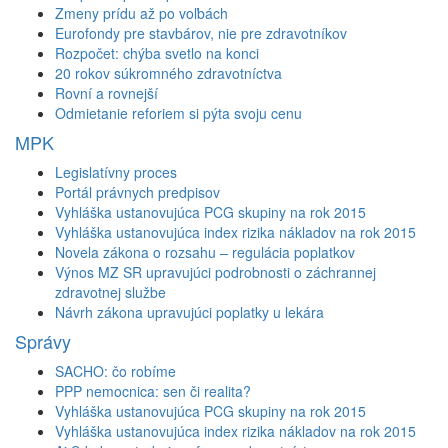
Zmeny prídu až po voľbách
Eurofondy pre stavbárov, nie pre zdravotníkov
Rozpočet: chýba svetlo na konci
20 rokov súkromného zdravotníctva
Rovní a rovnejší
Odmietanie reforiem si pýta svoju cenu
MPK
Legislatívny proces
Portál právnych predpisov
Vyhláška ustanovujúca PCG skupiny na rok 2015
Vyhláška ustanovujúca index rizika nákladov na rok 2015
Novela zákona o rozsahu – regulácia poplatkov
Výnos MZ SR upravujúci podrobnosti o záchrannej
zdravotnej službe
Návrh zákona upravujúci poplatky u lekára
Správy
SACHO: čo robíme
PPP nemocnica: sen či realita?
Vyhláška ustanovujúca PCG skupiny na rok 2015
Vyhláška ustanovujúca index rizika nákladov na rok 2015