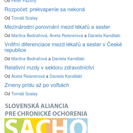
Od
Peter Pažitný
Rozpočet: prekvapenie sa nekoná
Od
Tomáš Szalay
Mezinárodní porovnání mezd lékařů a sester
Od
Martina Bednářová
,
Aneta Reisnerová
a
Daniela Kandilaki
Vnitřní diferenciace mezd lékařů a sester v České
republice
Od
Martina Bednářová
a
Daniela Kandilaki
Relativní mzdy v sektoru zdravotnictví
Od
Aneta Reisnerová
a
Daniela Kandilaki
Zmeny prídu až po voľbách
Od
Tomáš Szalay