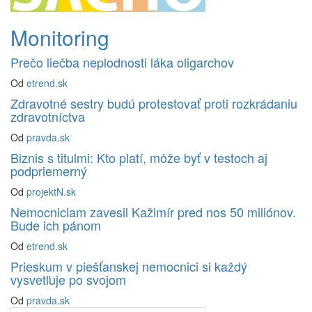
Monitoring
Prečo liečba neplodnosti láka oligarchov
Od
etrend.sk
Zdravotné sestry budú protestovať proti rozkrádaniu
zdravotníctva
Od
pravda.sk
Biznis s titulmi: Kto platí, môže byť v testoch aj
podpriemerný
Od
projektN.sk
Nemocniciam zavesil Kažimír pred nos 50 miliónov.
Bude ich pánom
Od
etrend.sk
Prieskum v piešťanskej nemocnici si každý
vysvetľuje po svojom
Od
pravda.sk