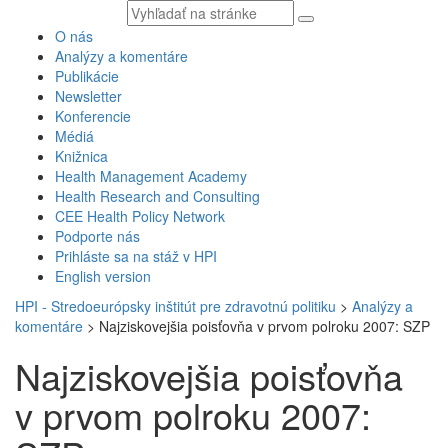
Vyhľadávaný
text
O nás
Analýzy a komentáre
Publikácie
Newsletter
Konferencie
Médiá
Knižnica
Health Management Academy
Health Research and Consulting
CEE Health Policy Network
Podporte nás
Prihláste sa na stáž v HPI
English version
HPI - Stredoeurópsky inštitút pre zdravotnú politiku
>
Analýzy a
komentáre
>
Najziskovejšia poisťovňa v prvom polroku 2007: SZP
Najziskovejšia poisťovňa
v prvom polroku 2007: