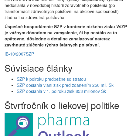
nedosiahla v novodobej histórii zdravotného poistenia (po
transformácii zdravotných poisťovní na akciové spoločnosti)
žiadna iná zdravotná poisťovňa.
Úspešné hospodárenie SZP v kontexte nízkeho zisku VšZP
je vážnym dôvodom na zamyslenie, či by nestálo za to
opätovne, dôsledne a detailne zanalyzovať nateraz
zavrhnuté zlúčenie týchto štátnych poisťovní.
IB-10/2007
SZP
Súvisiace články
SZP k polroku predbežne so stratou
SZP dosiahla vlani zisk pred zdanením 250 mil. Sk
SZP dosiahla v 1. polroku zisk 853 miliónov Sk
Štvrťročník o liekovej politike