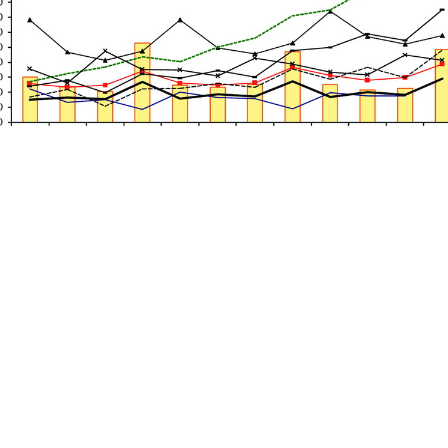
vých nákladov práce v SR. Možno konštatovať zmenšenie tejto konkuren
ýhody v podobe nízkych jednotkových nákladov práce voči eurozóne e
dnotkové náklady práce po prepočte cez paritu kúpnej sily v SR len 38
klady práce v SR len 23 % úrovne týchto nákladov v Rakúsku.
lnú výrobu. Práve tá bola v minulosti významne podporená konkuren
čná výhoda sa mierne posilnila. Úroveň jednotkových nákladov práce b
hlejšie ako na Slovensku (výnimkou je Poľsko). Tento trochu prekvapuj
 raste miezd (a ostatných nákladov práce) mohli jednotkové náklady pr
ak pomôcka v podobe mzdového vankúša prežíva, dokonca sa mierne sa p