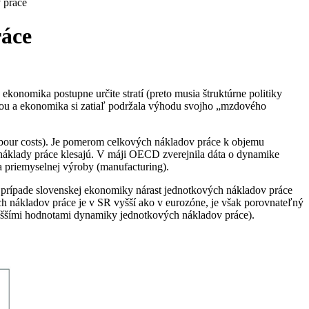
 práce
ráce
konomika postupne určite stratí (preto musia štruktúrne politiky
litou a ekonomika si zatiaľ podržala výhodu svojho „mzdového
bour costs). Je pomerom celkových nákladov práce k objemu
vé náklady práce klesajú. V máji OECD zverejnila dáta o dynamike
 priemyselnej výroby (manufacturing).
prípade slovenskej ekonomiky nárast jednotkových nákladov práce
ch nákladov práce je v SR vyšší ako v eurozóne, je však porovnateľný
 vyššími hodnotami dynamiky jednotkových nákladov práce).