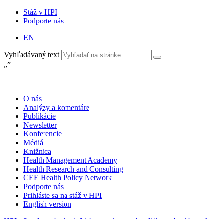
Stáž v HPI
Podporte nás
EN
Vyhľadávaný text
„
”
—
—
O nás
Analýzy a komentáre
Publikácie
Newsletter
Konferencie
Médiá
Knižnica
Health Management Academy
Health Research and Consulting
CEE Health Policy Network
Podporte nás
Prihláste sa na stáž v HPI
English version