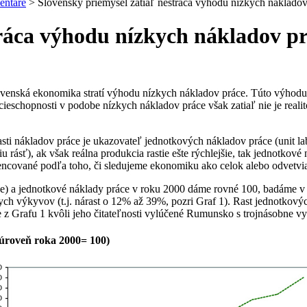
entáre
>
Slovenský priemysel zatiaľ nestráca výhodu nízkych nákladov
tráca výhodu nízkych nákladov p
ovenská ekonomika stratí výhodu nízkych nákladov práce. Túto výhodu e
ncieschopnosti v podobe nízkych nákladov práce však zatiaľ nie je rea
i nákladov práce je ukazovateľ jednotkových nákladov práce (unit la
u rásť), ak však reálna produkcia rastie ešte rýchlejšie, tak jednotko
ncované podľa toho, či sledujeme ekonomiku ako celok alebo odvetvia
 a jednotkové náklady práce v roku 2000 dáme rovné 100, badáme v 
ych výkyvov (t.j. nárast o 12% až 39%, pozri Graf 1). Rast jednotkový
je z Grafu 1 kvôli jeho čitateľnosti vylúčené Rumunsko s trojnásobne
úroveň roka 2000= 100)