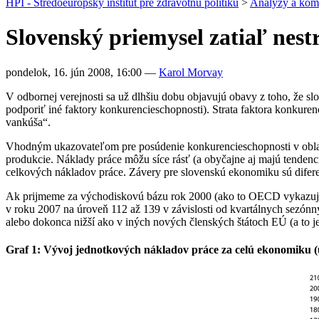
HPI - Stredoeurópsky inštitút pre zdravotnú politiku
>
Analýzy a kom
Slovenský priemysel zatiaľ nes
pondelok, 16. jún 2008, 16:00
—
Karol Morvay
V odbornej verejnosti sa už dlhšiu dobu objavujú obavy z toho, že sl
podporiť iné faktory konkurencieschopnosti). Strata faktora konkure
vankúša“.
Vhodným ukazovateľom pre posúdenie konkurencieschopnosti v oblast
produkcie. Náklady práce môžu síce rásť (a obyčajne aj majú tendenci
celkových nákladov práce. Závery pre slovenskú ekonomiku sú difere
Ak prijmeme za východiskovú bázu rok 2000 (ako to OECD vykazuje)
v roku 2007 na úroveň 112 až 139 v závislosti od kvartálnych sezónn
alebo dokonca nižší ako v iných nových členských štátoch EÚ (a to 
Graf 1:
Vývoj jednotkových nákladov práce za celú ekonomiku (