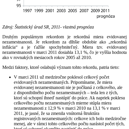
Zdroj: Štatistický úrad SR, 2011- vlastná prognóza
Druhým populárnym rekordom je rekordná miera evidova­nej
nezamestnanosti. Je rekordom za dlhšie obdobie ako „rekordná
inflácia“ a je ťažšie spochybniteľný. Miera tzv. evidovanej
nezamestnanosti v marci 2011 dosiahla 13,1 %, čo je vyššia hodnota
ako v rovnakých mesiacoch rokov 2005 až 2010.
Medzi faktory, ktoré oslabujú význam tohto rekordu, patria tieto:
V marci 2011 už medziročne poklesol celkový počet
evidovaných nezamestnaných. Pripomíname, že miera
evidovanej nezamestnanosti nie je počítaná z celkového, ale
z disponibilného počtu nezamestnaných – teda len z tých,
ktorí sú schopní ihneď nastúpiť do práce. Ak napriek poklesu
celkového počtu nezamestnaných mierne stúpla miera
nezamestnanosti z 12,9 % v marci 2010 na 13,1 % v marci
2011, je jasné, že sa zmenila vnútorná štruktúra
registrovaných nezamestnaných: celkove ich bolo medziročne
menej, ale v rámci tohto celkového počtu narástol počet tých,
ktorí sú schopní okamžite nastúpiť do práce.