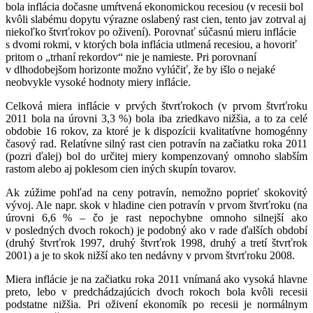
bola inflácia dočasne umŕtvená ekonomickou recesiou (v recesii bol
kvôli slabému dopytu výrazne oslabený rast cien, tento jav zotrval aj
niekoľko štvrťrokov po oživení). Porovnať súčasnú mieru inflácie
s dvomi rokmi, v ktorých bola inflácia utlmená recesiou, a hovoriť
pritom o „trhaní rekordov“ nie je namieste. Pri porovnaní
v dlhodobejšom horizonte možno vylúčiť, že by išlo o nejaké
neobvykle vysoké hodnoty miery inflácie.
Celková miera inflácie v prvých štvrťrokoch (v prvom štvrťroku
2011 bola na úrovni 3,3 %) bola iba zriedkavo nižšia, a to za celé
obdobie 16 rokov, za ktoré je k dispozícii kvalitatívne homogénny
časový rad. Relatívne silný rast cien potravín na začiatku roka 2011
(pozri ďalej) bol do určitej miery kompenzovaný omnoho slabším
rastom alebo aj poklesom cien iných skupín tovarov.
Ak zúžime pohľad na ceny potravín, nemožno poprieť skokovitý
vývoj. Ale napr. skok v hladine cien potravín v prvom štvrťroku (na
úrovni 6,6 % – čo je rast nepochybne omnoho silnejší ako
v posledných dvoch rokoch) je podobný ako v rade ďalších období
(druhý štvrťrok 1997, druhý štvrťrok 1998, druhý a tretí štvrťrok
2001) a je to skok nižší ako ten nedávny v prvom štvrťroku 2008.
Miera inflácie je na začiatku roka 2011 vnímaná ako vysoká hlavne
preto, lebo v predchádzajúcich dvoch rokoch bola kvôli recesii
podstatne nižšia. Pri oživení ekonomík po recesii je normálnym