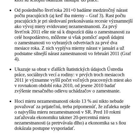
Od posledného štvrťroka 201×0 badáme medziročný nárast
počtu pracujúcich (aj keď iba mierny – Graf 3). Rast počtu
pracujúcich je pri sledovaní prekonávania recesie významnejší
ako vývoj miery evidovanej nezamestnanosti. Za prvý
štvrťrok 2011 ešte nie sú k dispozícii dáta o zamestnanosti za
celé hospodárstvo, môžeme si však pomôcť aspoň údajmi
o zamestnanosti vo vybraných odvetviach za prvé dva
mesiace roka. Z nich vyplýva mierny nárast v januári a už
podstatne silnejší nárast zamestnanosti vo februári 2011 (Graf
4).
Ukazuje sa obrat v ďalších štatistických údajoch Ústredia
práce, sociálnych vecí a rodiny: v prvých troch mesiacoch
2011 je významne vyšší počet voľných pracovných miest ako
v rovnakom období roka 2010, od jesene 2010 badať
zvýšenie mesačného odlevu uchádzačov o zamestnanie.
Hoci mieru nezamestnanosti okolo 13 % asi nikto nebude
považovať za prijateľnú, treba pripomenúť, že zďaleka nejde
o najvyššiu mieru nezamestnanosti v SR. Pred 10 rokmi
zaťažovala ekonomiku takmer 20-percentná miera
nezamestnanosti (a pretrvávala dlho) a ekonomika sa s ňou
dokázala postupne vysporiadať.