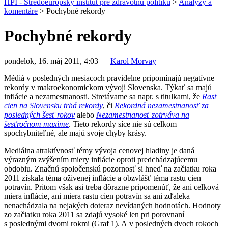
HPI - Stredoeurópsky inštitút pre zdravotnú politiku
>
Analýzy a
komentáre
>
Pochybné rekordy
Pochybné rekordy
pondelok, 16. máj 2011, 4:03
—
Karol Morvay
Médiá v posledných mesiacoch pravidelne pripomínajú negatívne
rekordy v makroekonomickom vývoji Slovenska. Týkať sa majú
inflácie a nezamestnanosti. Stretávame sa napr. s titulkami, že
Rast
cien na Slovensku trhá rekordy
, či
Rekordná nezamestnanosť za
posledných šesť rokov
alebo
Nezamestnanosť zotrváva na
šesťročnom maxime
. Tieto rekordy síce nie sú celkom
spochybniteľné, ale majú svoje chyby krásy.
Mediálna atraktívnosť témy vývoja cenovej hladiny je daná
výrazným zvýšením miery inflácie oproti predchádzajúcemu
obdobiu. Značnú spoločenskú pozornosť si hneď na začiatku roka
2011 získala téma oživenej inflácie a obzvlášť téma rastu cien
potravín. Pritom však asi treba dôrazne pripomenúť, že ani celková
miera inflácie, ani miera rastu cien potravín sa ani zďaleka
nenachádzala na nejakých doteraz nevídaných hodnotách. Hodnoty
zo začiatku roka 2011 sa zdajú vysoké len pri porovnaní
s poslednými dvomi rokmi (Graf 1). A v posledných dvoch rokoch