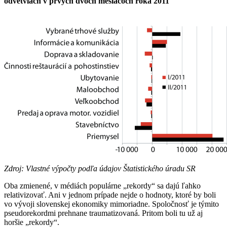
odvetviach v prvých dvoch mesiacoch roka 2011
Zdroj: Vlastné výpočty podľa údajov Štatistického úradu SR
Oba zmienené, v médiách populárne „rekordy“ sa dajú ľahko
relativizovať. Ani v jednom prípade nejde o hodnoty, ktoré by boli
vo vývoji slovenskej ekonomiky mimoriadne. Spoločnosť je týmito
pseudorekordmi prehnane traumatizovaná. Pritom boli tu už aj
horšie „rekordy“.