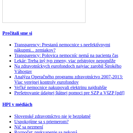
Prečítali sme si
Transparency: Prestanú nemocnice s neefektívnymi
nákupmi... zemiakov?
Transparency: Polovica nemocníc nemá na pacienta čas
Lekár: Treba iný typ zmeny, viac prístrojov nepomôže
Na zdravotníckych eurofondoch najviac zarobil Širokého
Váhostav
Analýza Operačného programu zdravotníctvo 2007-2013:
Viac verejnej kontroly eurofondov
Veľké nemocnice nakupovali elektrinu najdrahšie
Prešetrovanie údajnej štátnej pomoci pre SZP a VšZP [pdf]
HPI v médiách
Slovenské zdravotníctvo nie je bezplatné
Uspokojíme sa s priemerom?
Nič sa nezmení
Rozpočet: prekvapenie sa nekoná