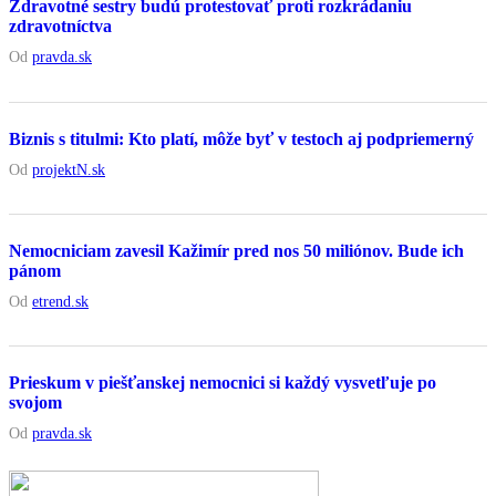
Zdravotné sestry budú protestovať proti rozkrádaniu
zdravotníctva
Od
pravda.sk
Biznis s titulmi: Kto platí, môže byť v testoch aj podpriemerný
Od
projektN.sk
Nemocniciam zavesil Kažimír pred nos 50 miliónov. Bude ich
pánom
Od
etrend.sk
Prieskum v piešťanskej nemocnici si každý vysvetľuje po
svojom
Od
pravda.sk