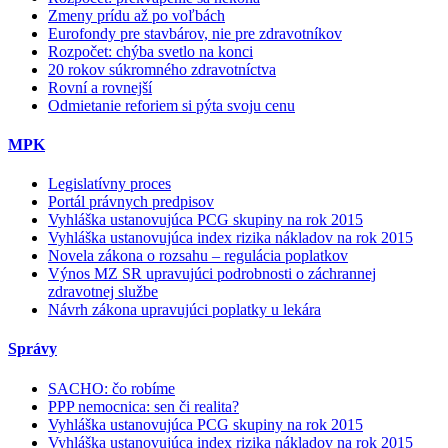
Zmeny prídu až po voľbách
Eurofondy pre stavbárov, nie pre zdravotníkov
Rozpočet: chýba svetlo na konci
20 rokov súkromného zdravotníctva
Rovní a rovnejší
Odmietanie reforiem si pýta svoju cenu
MPK
Legislatívny proces
Portál právnych predpisov
Vyhláška ustanovujúca PCG skupiny na rok 2015
Vyhláška ustanovujúca index rizika nákladov na rok 2015
Novela zákona o rozsahu – regulácia poplatkov
Výnos MZ SR upravujúci podrobnosti o záchrannej
zdravotnej službe
Návrh zákona upravujúci poplatky u lekára
Správy
SACHO: čo robíme
PPP nemocnica: sen či realita?
Vyhláška ustanovujúca PCG skupiny na rok 2015
Vyhláška ustanovujúca index rizika nákladov na rok 2015