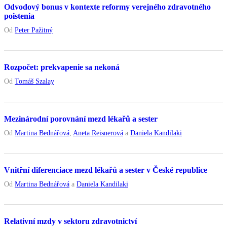
Odvodový bonus v kontexte reformy verejného zdravotného
poistenia
Od
Peter Pažitný
Rozpočet: prekvapenie sa nekoná
Od
Tomáš Szalay
Mezinárodní porovnání mezd lékařů a sester
Od
Martina Bednářová
,
Aneta Reisnerová
a
Daniela Kandilaki
Vnitřní diferenciace mezd lékařů a sester v České republice
Od
Martina Bednářová
a
Daniela Kandilaki
Relativní mzdy v sektoru zdravotnictví