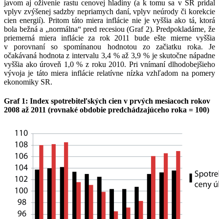
javom aj oživenie rastu cenovej hladiny (a k tomu sa v SR pridal
vplyv zvýšenej sadzby nepriamych daní, vplyv neúrody či korekcie
cien energií). Pritom táto miera inflácie nie je vyššia ako tá, ktorá
bola bežná a „normálna“ pred recesiou (Graf 2). Predpokladáme, že
priemerná miera inflácie za rok 2011 bude ešte mierne vyššia
v porovnaní so spomínanou hodnotou zo začiatku roka. Je
očakávaná hodnota z intervalu 3,4 % až 3,9 % je skutočne nápadne
vyššia ako úroveň 1,0 % z roku 2010. Pri vnímaní dlhodobejšieho
vývoja je táto miera inflácie relatívne nízka vzhľadom na pomery
ekonomiky SR.
Graf 1: Index spotrebiteľských cien v prvých mesiacoch rokov
2008 až 2011 (rovnaké obdobie predchádzajúceho roka = 100)