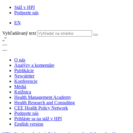
Stáž v HPI
Podporte nás
EN
Vyhľadávaný text
„
”
—
—
O nás
Analýzy a komentáre
Publikácie
Newsletter
Konferencie
Médiá
Knižnica
Health Management Academy
Health Research and Consulting
CEE Health Policy Network
Podporte nás
Prihláste sa na stáž v HPI
English version