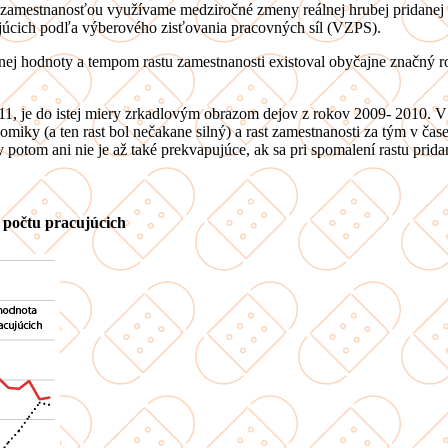
amestnanosťou využívame medziročné zmeny reálnej hrubej pridanej ho
úcich podľa výberového zisťovania pracovných síl (VZPS).
ej hodnoty a tempom rastu zamestnanosti existoval obyčajne značný ro
1, je do istej miery zrkadlovým obrazom dejov z rokov 2009- 2010. V 
miky (a ten rast bol nečakane silný) a rast zamestnanosti za tým v čase 
tom ani nie je až také prekvapujúce, ak sa pri spomalení rastu prida
 počtu pracujúcich