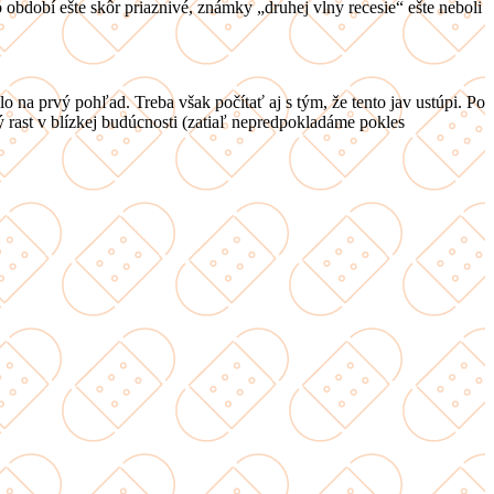
 období ešte skôr priaznivé, známky „druhej vlny recesie“ ešte neboli
 na prvý pohľad. Treba však počítať aj s tým, že tento jav ustúpi. Po
rast v blízkej budúcnosti (zatiaľ nepredpokladáme pokles