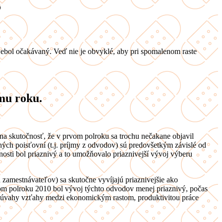
?
ebol očakávaný. Veď nie je obvyklé, aby pri spomalenom raste
mu roku.
 na skutočnosť, že v prvom polroku sa trochu nečakane objavil
ých poisťovní (t.j. príjmy z odvodov) sú predovšetkým závislé od
nosti bol priaznivý a to umožňovalo priaznivejší vývoj výberu
 zamestnávateľov) sa skutočne vyvíjajú priaznivejšie ako
om polroku 2010 bol vývoj týchto odvodov menej priaznivý, počas
 úvahy vzťahy medzi ekonomickým rastom, produktivitou práce