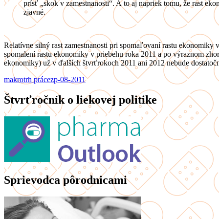
prísť „skok v zamestnanosti“. A to aj napriek tomu, že rast ek
zjavné.
Relatívne silný rast zamestnanosti pri spomaľovaní rastu ekonomiky v
spomalení rastu ekonomiky v priebehu roka 2011 a po výraznom zhorš
ekonomiky) už v ďalších štvrťrokoch 2011 ani 2012 nebude dostatoč
makro
trh práce
zp-08-2011
Štvrťročník o liekovej politike
Sprievodca pôrodnicami