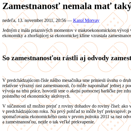
Zamestnanosť nemala mať taký 
nedeľa, 13. november 2011, 20:56
—
Karol Morvay
Jedným z mála priaznivých momentov v makroekonomickom vývoji v dot
ekonomiky a zhoršujúcej sa ekonomickej klíme vzrastala zamestnanosť. 
So zamestnanosťou rástli aj odvody zamest
V predchádzajúcom čísle nášho mesačníka sme priniesli úvahu o druhe
relatívne výrazný rast zamestnanosti, čo môže napomáhať jednej z po
vývoja na trhu práce, hovorili sme o akejsi pomocnej barličke pre zd
poistného od ekonomicky aktívnych.
V súčasnosti už možno prejsť z roviny dohadov do roviny čísel: ako 
v predchádzajúcom roku. Na prvý pohľad to môže byť prekvapivé: po
spomaľovania ekonomického rastu v prvom polroku 2011 sa rast odv
a zamestnanosťou, nejde o tak veľké prekvapenie.