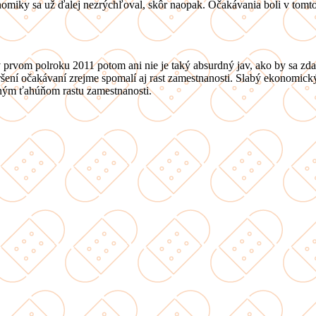
onomiky sa už ďalej nezrýchľoval, skôr naopak. Očakávania boli v tomto
 prvom polroku 2011 potom ani nie je taký absurdný jav, ako by sa zdalo
ení očakávaní zrejme spomalí aj rast zamestnanosti. Slabý ekonomický 
ným ťahúňom rastu zamestnanosti.