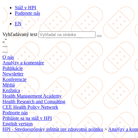
Stáž v HPI
Podporte nás
EN
Vyhľadávaný text
„
”
—
—
O nás
Analýzy a komentáre
Publikácie
Newsletter
Konferencie
Médiá
Knižnica
Health Management Academy
Health Research and Consulting
CEE Health Policy Network
Podporte nás
Prihláste sa na stáž v HPI
English version
HPI - Stredoeurópsky inštitút pre zdravotnú politiku
>
Analýzy a kom