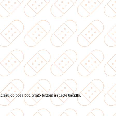
dresu do poľa pod týmto textom a stlačte tlačidlo.