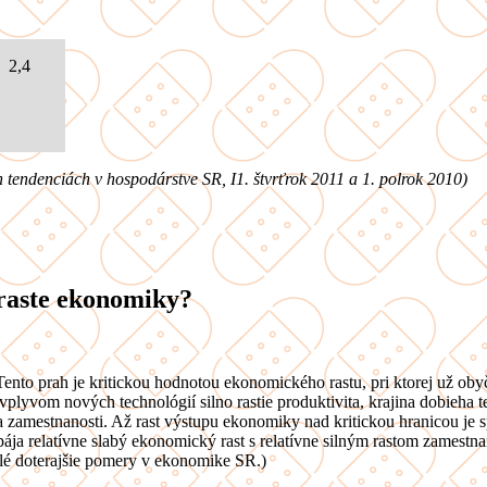
2,4
h tendenciách v hospodárstve SR, I1. štvrťrok 2011 a 1. polrok 2010)
 raste ekonomiky?
ento prah je kritickou hodnotou ekonomického rastu, pri ktorej už oby
lyvom nových technológií silno rastie produktivita, krajina dobieha te
zamestnanosti. Až rast výstupu ekonomiky nad kritickou hranicou je spo
spája relatívne slabý ekonomický rast s relatívne silným rastom zamest
é doterajšie pomery v ekonomike SR.)