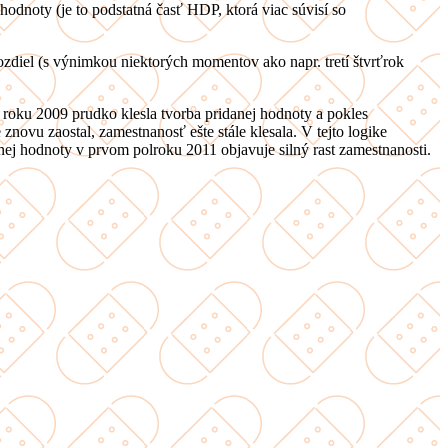
dnoty (je to podstatná časť HDP, ktorá viac súvisí so
zdiel (s výnimkou niektorých momentov ako napr. tretí štvrťrok
roku 2009 prudko klesla tvorba pridanej hodnoty a pokles
znovu zaostal, zamestnanosť ešte stále klesala. V tejto logike
nej hodnoty v prvom polroku 2011 objavuje silný rast zamestnanosti.