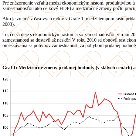
Pre znázornenie vzťahu medzi ekonomickým rastom, produktivitou a z
zamestnanosťou ako celkový HDP) a medziročné zmeny počtu pracuj
Ako je zrejmé z časových radov v Grafe 1, medzi tempom rastu pridan
2003).
To, čo sa deje s ekonomickým rastom a so zamestnanosťou v roku 201
zamestnanosti sa dostavil až neskôr. V roku 2010 sa obnovil rast ekono
omeškávania sa pohybov zamestnanosti za pohybom pridanej hodnoty po
Graf 1: Medziročné zmeny pridanej hodnoty (v stálych cenách) a