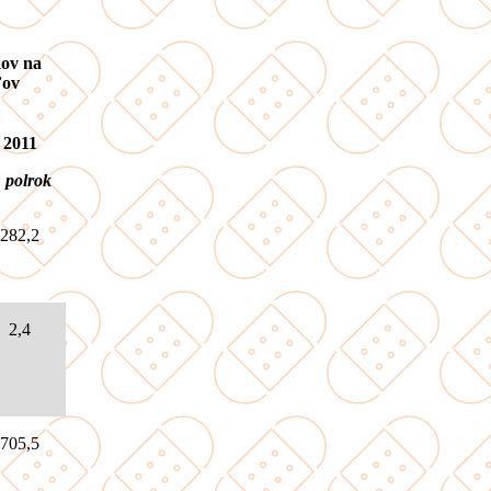
kov na
ľov
2011
. polrok
282,2
2,4
705,5