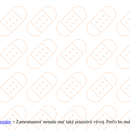
entáre
>
Zamestnanosť nemala mať taký priaznivý vývoj. Prečo ho ma