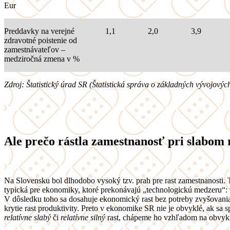
Eur
Preddavky na verejné
1,1
2,0
3,9
zdravotné poistenie od
zamestnávateľov –
medziročná zmena v %
Zdroj: Štatistický úrad SR (Štatistická správa o základných vývojovýc
Ale prečo rástla zamestnanosť pri slabom
Na Slovensku bol dlhodobo vysoký tzv. prah pre rast zamestnanosti. T
typická pre ekonomiky, ktoré prekonávajú „technologickú medzeru“: vp
V dôsledku toho sa dosahuje ekonomický rast bez potreby zvyšovania 
krytie rast produktivity. Preto v ekonomike SR nie je obvyklé, ak sa 
relatívne slabý
či
relatívne silný
rast, chápeme ho vzhľadom na obvykl