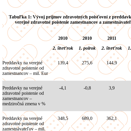
Tabuľka 1: Vývoj príjmov zdravotných poisťovní z preddav
verejné zdravotné poistenie zamestnancov a zamestnávate
2010
2010
2011
2. štvrťrok
1. polrok
2. štvrťrok
1
Preddavky na verejné
139,4
275,6
144,9
zdravotné poistenie od
zamestnancov – mil. Eur
Preddavky na verejné
-4,1
-0,8
3,9
zdravotné poistenie od
zamestnancov –
medziročná zmena v %
Preddavky na verejné
348,5
689,0
362,1
zdravotné poistenie od
zamestnávateľov – mil.