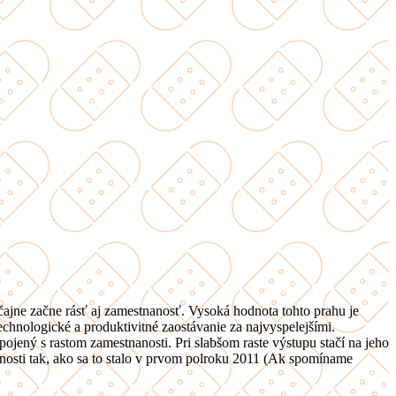
čajne začne rásť aj zamestnanosť. Vysoká hodnota tohto prahu je
chnologické a produktivitné zaostávanie za najvyspelejšími.
jený s rastom zamestnanosti. Pri slabšom raste výstupu stačí na jeho
nanosti tak, ako sa to stalo v prvom polroku 2011 (Ak spomíname