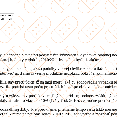
je nápadné hlavne pri podstatných výkyvoch v dynamike pridanej hodn
idanej hodnoty v období 2010/2011 by mohlo byť asi takéto:
ty, je racionálne, ak sa podniky v prvej chvíli rozhodnú tlačiť na ra
tu, keď už ďalšie zvýšenie produkcie nedokážu pokryť maximalizáciou
a stav pracujúcich až na takú mieru, aká by zodpovedala výpadku prod
zniká potreba rastu počtu pracujúcich hneď po obnovení ekonomickéh
ým výkyvom v produktivite: silný rast pridanej hodnoty zvládnutý bez 
uktivita nahor o viac ako 10% (1. štvrťrok 2010), celoročné priemerné
 počas dlhšej doby. Pre porovnanie: priemerné tempo rastu takto mera
teľné. Zrejme na prelome rokov 2010 a 2011 sa vyčerpala možnosť pokr