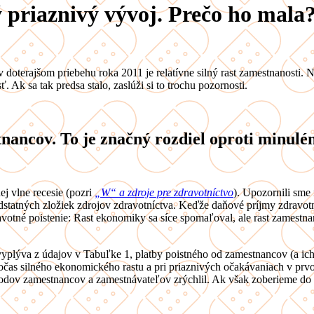
priaznivý vývoj. Prečo ho mala
erajšom priebehu roka 2011 je relatívne silný rast zamestnanosti. N
Ak sa tak predsa stalo, zaslúži si to trochu pozornosti.
nancov. To je značný rozdiel oproti minulé
j vlne recesie (pozri
„W“ a zdroje pre zdravotníctvo
). Upozornili sme
dstatných zložiek zdrojov zdravotníctva. Keďže daňové príjmy zdravotn
ravotné poistenie: Rast ekonomiky sa síce spomaľoval, ale rast zamestna
vyplýva z údajov v Tabuľke 1, platby poistného od zamestnancov (a ich
čas silného ekonomického rastu a pri priaznivých očakávaniach v prv
odov zamestnancov a zamestnávateľov zrýchlil. Ak však zoberieme do