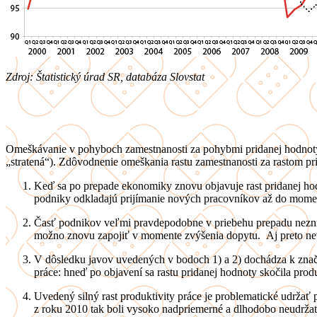
Zdroj: Štatistický úrad SR, databáza Slovstat
Omeškávanie v pohyboch zamestnanosti za pohybmi pridanej hodnoty 
„stratená“). Zdôvodnenie omeškania rastu zamestnanosti za rastom pr
Keď sa po prepade ekonomiky znovu objavuje rast pridanej hodno
podniky odkladajú prijímanie nových pracovníkov až do momen
Časť podnikov veľmi pravdepodobne v priebehu prepadu neznížil
možno znovu zapojiť v momente zvýšenia dopytu. Aj preto nev
V dôsledku javov uvedených v bodoch 1) a 2) dochádza k značn
práce: hneď po objavení sa rastu pridanej hodnoty skočila prod
Uvedený silný rast produktivity práce je problematické udržať
z roku 2010 tak boli vysoko nadpriemerné a dlhodobo neudrža