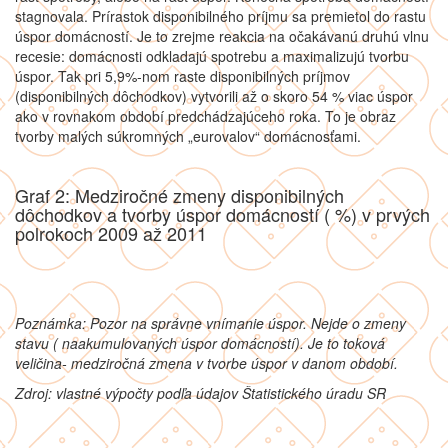
stagnovala. Prírastok disponibilného príjmu sa premietol do rastu
úspor domácností. Je to zrejme reakcia na očakávanú druhú vlnu
recesie: domácnosti odkladajú spotrebu a maximalizujú tvorbu
úspor. Tak pri 5,9%-nom raste disponibilných príjmov
(disponibilných dôchodkov) vytvorili až o skoro 54 % viac úspor
ako v rovnakom období predchádzajúceho roka. To je obraz
tvorby malých súkromných „eurovalov“ domácnosťami.
Graf 2: Medziročné zmeny disponibilných
dôchodkov a tvorby úspor domácností ( %) v prvých
polrokoch 2009 až 2011
Poznámka: Pozor na správne vnímanie úspor. Nejde o zmeny
stavu ( naakumulovaných úspor domácností). Je to toková
veličina- medziročná zmena v tvorbe úspor v danom období.
Zdroj: vlastné výpočty podľa údajov Štatistického úradu SR