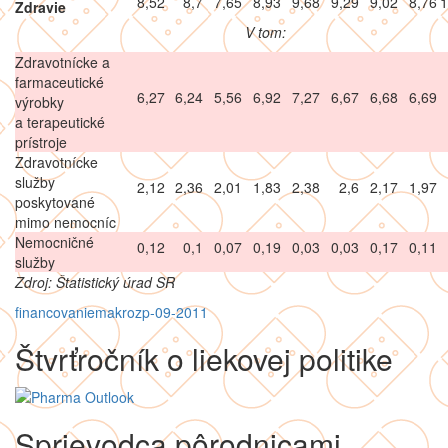
8,52
8,7
7,65
8,93
9,68
9,29
9,02
8,76
1
Zdravie
V tom:
Zdravotnícke a
farmaceutické
6,27
6,24
5,56
6,92
7,27
6,67
6,68
6,69
výrobky
a terapeutické
prístroje
Zdravotnícke
služby
2,12
2,36
2,01
1,83
2,38
2,6
2,17
1,97
poskytované
mimo nemocníc
Nemocničné
0,12
0,1
0,07
0,19
0,03
0,03
0,17
0,11
služby
Zdroj: Štatistický úrad SR
financovanie
makro
zp-09-2011
Štvrťročník o liekovej politike
Sprievodca pôrodnicami