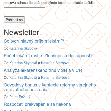
mailovú adresu do poľa pod týmto textom a stlačte tlačidlo.
Newsletter
Čo tvorí hlavný príjem lekární?
Od
Katarína Skybová
Počet lekární rastie. Zlepšuje sa dostupnosť?
Od
Katarína Skybová
a
Katarína Šterbová
Analýza lekárenského trhu v SR a v ČR
Od
Katarína Skybová
a
Katarína Šterbová
Odvodový bonus v kontexte reformy verejného
zdravotného poistenia
Od
Peter Pažitný
Rozpočet: prekvapenie sa nekoná