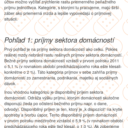
účtov možno vyčítať zrýchlenie rastu priemerného peňažného
príjmu jednotlivca. Kategórie, s ktorými tu pracujeme, majú širší
záber ako priemerná mzda a lepšie vypovedajú o príjmovej
situácii.
Pohľad 1: príjmy sektora domácností
Prvý pohľad je na príjmy sektora domácností ako celku. Pokles
reálnej mzdy nebránil rastu reálnych príjmov sektora domácností.
Bežné príjmy sektora domácností vzrástli v prvom polroku 2011
o 5,1 % (v rovnakom období predchádzajúceho roka ešte klesali-
konkrétne o 2 %). Táto kategória príjmov v sebe zahŕňa príjmy
domácností zo zamestnania, podnikania, majetku aj sociálnych
dávok.
Inou vhodnou kategóriou je disponibilný príjem sektora
domácností. Odráža výšku príjmu, ktorým domácnosti skutočne
disponujú (teda po očistení bežného príjmu napr. o dane,
odvody). Disponibilný príjem je ten, ktorý je „k dispozícii“ na krytie
spotreby a tvorbu úspor. Tento disponibilný príjem domácností
v prvom polroku medziročne vzrástol o 5,9 % (v rovnakom období
predchádzajúceho roka ešte tiež klesal, o 1,0 %). Ak zoberieme