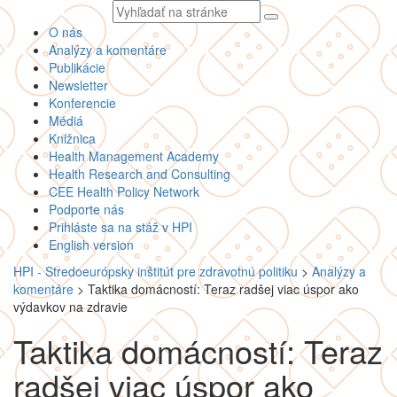
Vyhľadávaný
text
O nás
Analýzy a komentáre
Publikácie
Newsletter
Konferencie
Médiá
Knižnica
Health Management Academy
Health Research and Consulting
CEE Health Policy Network
Podporte nás
Prihláste sa na stáž v HPI
English version
HPI - Stredoeurópsky inštitút pre zdravotnú politiku
>
Analýzy a
komentáre
>
Taktika domácností: Teraz radšej viac úspor ako
výdavkov na zdravie
Taktika domácností: Teraz
radšej viac úspor ako