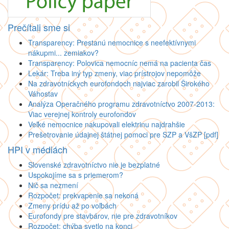
Prečítali sme si
Transparency: Prestanú nemocnice s neefektívnymi
nákupmi... zemiakov?
Transparency: Polovica nemocníc nemá na pacienta čas
Lekár: Treba iný typ zmeny, viac prístrojov nepomôže
Na zdravotníckych eurofondoch najviac zarobil Širokého
Váhostav
Analýza Operačného programu zdravotníctvo 2007-2013:
Viac verejnej kontroly eurofondov
Veľké nemocnice nakupovali elektrinu najdrahšie
Prešetrovanie údajnej štátnej pomoci pre SZP a VšZP [pdf]
HPI v médiách
Slovenské zdravotníctvo nie je bezplatné
Uspokojíme sa s priemerom?
Nič sa nezmení
Rozpočet: prekvapenie sa nekoná
Zmeny prídu až po voľbách
Eurofondy pre stavbárov, nie pre zdravotníkov
Rozpočet: chýba svetlo na konci