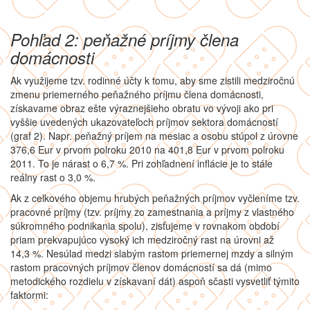
Pohľad 2: peňažné príjmy člena
domácnosti
Ak využijeme tzv. rodinné účty k tomu, aby sme zistili medziročnú
zmenu priemerného peňažného príjmu člena domácnosti,
získavame obraz ešte výraznejšieho obratu vo vývoji ako pri
vyššie uvedených ukazovateľoch príjmov sektora domácností
(graf 2). Napr. peňažný príjem na mesiac a osobu stúpol z úrovne
376,6 Eur v prvom polroku 2010 na 401,8 Eur v prvom polroku
2011. To je nárast o 6,7 %. Pri zohľadnení inflácie je to stále
reálny rast o 3,0 %.
Ak z celkového objemu hrubých peňažných príjmov vyčleníme tzv.
pracovné príjmy (tzv. príjmy zo zamestnania a príjmy z vlastného
súkromného podnikania spolu), zisťujeme v rovnakom období
priam prekvapujúco vysoký ich medziročný rast na úrovni až
14,3 %. Nesúlad medzi slabým rastom priemernej mzdy a silným
rastom pracovných príjmov členov domácností sa dá (mimo
metodického rozdielu v získavaní dát) aspoň sčasti vysvetliť týmito
faktormi: