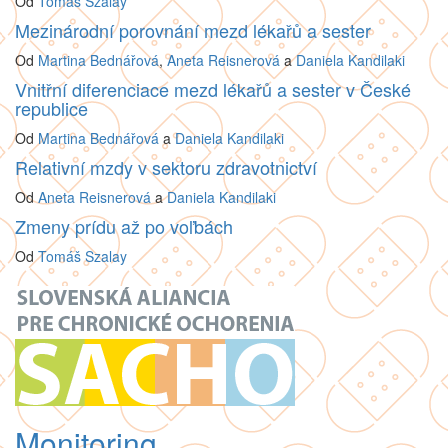
Od
Tomáš Szalay
Mezinárodní porovnání mezd lékařů a sester
Od
Martina Bednářová
,
Aneta Reisnerová
a
Daniela Kandilaki
Vnitřní diferenciace mezd lékařů a sester v České
republice
Od
Martina Bednářová
a
Daniela Kandilaki
Relativní mzdy v sektoru zdravotnictví
Od
Aneta Reisnerová
a
Daniela Kandilaki
Zmeny prídu až po voľbách
Od
Tomáš Szalay
Monitoring