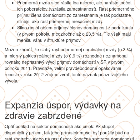
Priemerná mzda síce rástla iba mierne, ale narástol počet
ich poberateľov (vzrástla zamestnanosť). Rast priemerného
príjmu člena domácnosti zo zamestnania je tak podstatne
silnejší ako rast priemernej mesačnej mzdy.
Silno rástol objem príjmov členov domácností z podnikania
(v prvom polroku medziročne až o 23,5 %). Tie však majú
menšiu váhu v štruktúre príjmov.
Možno zhrnúť, že slabý rast priemernej nominálnej mzdy (o 3 %)
a mierny pokles reálnej mzdy (o 0,9 %) rozhodne neznamenal
rovnako nepriaznivý vývoj príjmov domácností v SR v prvom
polroku 2011. Pravdaže, veľmi pravdepodobné opakovanie
recesie v roku 2012 zrejme zvráti tento náznak priaznivejšieho
vývoja.
Expanzia úspor, výdavky na
zdravie zabrzdené
Opäť pohľad na sektor domácností ako celok: Ak stúpol
disponibilný príjem, tak jeho prírastok musel byť použitý buď na
rast spotreby, alebo na rast úspor. Konečná spotreba domácností