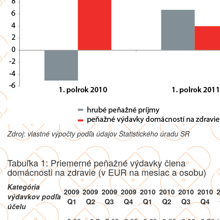
Zdroj: vlastné výpočty podľa údajov Štatistického úradu SR
Tabuľka 1: Priemerné peňažné výdavky člena
domácnosti na zdravie (v EUR na mesiac a osobu)
Kategória
2009
2009
2009
2009
2010
2010
2010
2010
výdavkov podľa
Q1
Q2
Q3
Q4
Q1
Q2
Q3
Q4
účelu