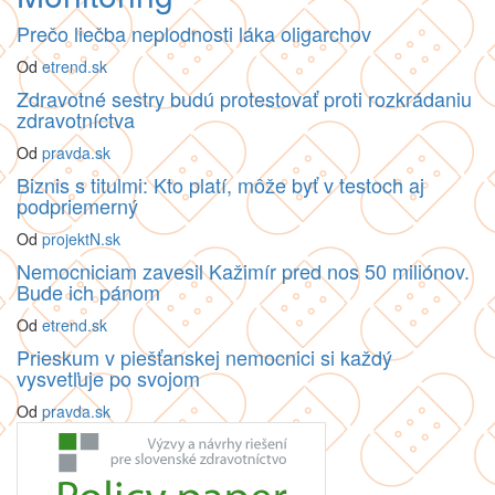
Prečo liečba neplodnosti láka oligarchov
Od
etrend.sk
Zdravotné sestry budú protestovať proti rozkrádaniu
zdravotníctva
Od
pravda.sk
Biznis s titulmi: Kto platí, môže byť v testoch aj
podpriemerný
Od
projektN.sk
Nemocniciam zavesil Kažimír pred nos 50 miliónov.
Bude ich pánom
Od
etrend.sk
Prieskum v piešťanskej nemocnici si každý
vysvetľuje po svojom
Od
pravda.sk