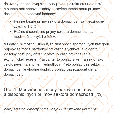
do úvahy rast cenovej hladiny (v prvom polroku 2011 o 3,6 %)
a o tento rast cenovej hladiny upravíme tempá rastu príjmov,
dostaneme nasledovné hodnoty:
Reálne bežné príjmy sektora domácností sa medziročne
zvýšili o 1,5 %
Reálne disponibilné príjmy sektora domácností sa
medziročne zvýšili o 2,2 %
V Grafe 1 si možno všimnúť, že rast oboch spomenutých kategórií
príjmov sa medzi štvrťrokmi prevažne zrýchľoval a je dobre
viditeľný postupný obrat vo vývoji v čase prekonávania
ekonomickej recesie. Pravda, tento pohľad si všíma sektor ako
celok, nevšíma si príjem jednotlivca. Preto pohľad cez sektor
domácností je vhodné doplniť o pohľad cez rozpočet člena
domácnosti.
Graf 1: Medziročné zmeny bežných príjmov
a disponibilných príjmov sektora domácností ( %)
Zdroj: vlastné výpočty podľa údajov Štatistického úradu SR