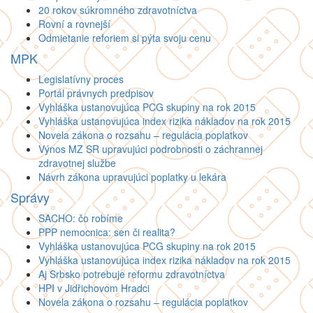
20 rokov súkromného zdravotníctva
Rovní a rovnejší
Odmietanie reforiem si pýta svoju cenu
MPK
Legislatívny proces
Portál právnych predpisov
Vyhláška ustanovujúca PCG skupiny na rok 2015
Vyhláška ustanovujúca index rizika nákladov na rok 2015
Novela zákona o rozsahu – regulácia poplatkov
Výnos MZ SR upravujúci podrobnosti o záchrannej
zdravotnej službe
Návrh zákona upravujúci poplatky u lekára
Správy
SACHO: čo robíme
PPP nemocnica: sen či realita?
Vyhláška ustanovujúca PCG skupiny na rok 2015
Vyhláška ustanovujúca index rizika nákladov na rok 2015
Aj Srbsko potrebuje reformu zdravotníctva
HPI v Jidřichovom Hradci
Novela zákona o rozsahu – regulácia poplatkov