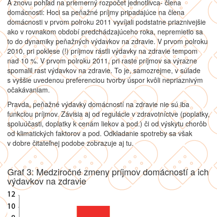
A znovu pohľad na priemerný rozpočet jednotlivca- člena
domácnosti: Hoci sa peňažné príjmy pripadajúce na člena
domácnosti v prvom polroku 2011 vyvíjali podstatne priaznivejšie
ako v rovnakom období predchádzajúceho roka, nepremietlo sa
to do dynamiky peňažných výdavkov na zdravie. V prvom polroku
2010, pri poklese (!) príjmov rástli výdavky na zdravie tempom
nad 10 %. V prvom polroku 2011, pri raste príjmov sa výrazne
spomalil rast výdavkov na zdravie. To je, samozrejme, v súlade
s vyššie uvedenou preferenciou tvorby úspor kvôli nepriaznivým
očakávaniam.
Pravda, peňažné výdavky domácností na zdravie nie sú iba
funkciou príjmov. Závisia aj od regulácie v zdravotníctve (poplatky,
spoluúčasti, doplatky k cenám liekov a pod.) či od výskytu chorôb
od klimatických faktorov a pod. Odkladanie spotreby sa však
v dobre čitateľnej podobe zobrazuje aj tu.
Graf 3: Medziročné zmeny príjmov domácností a ich
výdavkov na zdravie