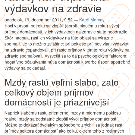
výdavkov na zdravie
pondelok, 19. december 2011, 9:52
—
Karol Morvay
Hoci v prvom polroku sa zlepšil (oproti minulému roku) vývoj
príjmov domácností, v ich výdavkoch na zdravie sa to neodrazilo.
Skôr naopak, rast ich výdavkov na túto oblasť sa výrazne
spomalil. Je to možno zvláštne: pri poklese príjmov vlani výdavky
na zdravie expandovali, pri raste príjmov v tomto roku výdavky na
zdravie spomaľovali. Vysvetliť sa to dá psychologickým faktorom:
negatívne očakávania nútia domácnosti k tvorbe úspor, spotrebné
výdavky sa odkladajú.
Mzdy rastú veľmi slabo, zato
celkový objem príjmov
domácností je priaznivejší
Napriek slabému rastu priemernej mzdy a miernemu poklesu
reálnej mzdy sa podstatne zlepšil vývoj príjmov domácností.
Možno to dokázať dvojakým spôsobom: zrýchlil sa jednak rast
príjmov sektora domácností ako celku, okrem toho z rodinných