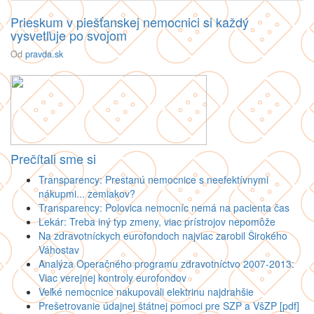
Prieskum v piešťanskej nemocnici si každý
vysvetľuje po svojom
Od
pravda.sk
Prečítali sme si
Transparency: Prestanú nemocnice s neefektívnymi
nákupmi... zemiakov?
Transparency: Polovica nemocníc nemá na pacienta čas
Lekár: Treba iný typ zmeny, viac prístrojov nepomôže
Na zdravotníckych eurofondoch najviac zarobil Širokého
Váhostav
Analýza Operačného programu zdravotníctvo 2007-2013:
Viac verejnej kontroly eurofondov
Veľké nemocnice nakupovali elektrinu najdrahšie
Prešetrovanie údajnej štátnej pomoci pre SZP a VšZP [pdf]