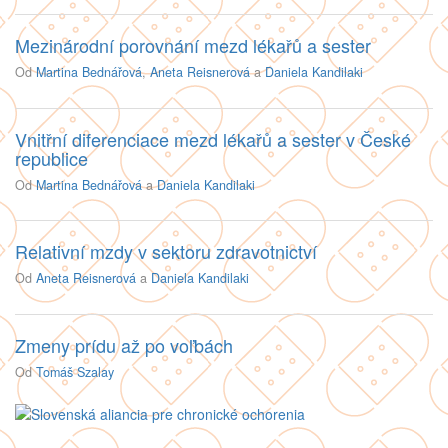
Mezinárodní porovnání mezd lékařů a sester
Od
Martina Bednářová
,
Aneta Reisnerová
a
Daniela Kandilaki
Vnitřní diferenciace mezd lékařů a sester v České
republice
Od
Martina Bednářová
a
Daniela Kandilaki
Relativní mzdy v sektoru zdravotnictví
Od
Aneta Reisnerová
a
Daniela Kandilaki
Zmeny prídu až po voľbách
Od
Tomáš Szalay