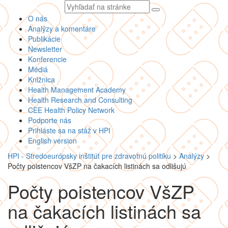
Vyhľadávaný
text
O nás
Analýzy a komentáre
Publikácie
Newsletter
Konferencie
Médiá
Knižnica
Health Management Academy
Health Research and Consulting
CEE Health Policy Network
Podporte nás
Prihláste sa na stáž v HPI
English version
HPI - Stredoeurópsky inštitút pre zdravotnú politiku
>
Analýzy
>
Počty poistencov VšZP na čakacích listinách sa odlišujú
Počty poistencov VšZP
na čakacích listinách sa