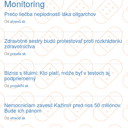
Monitoring
Prečo liečba neplodnosti láka oligarchov
Od
etrend.sk
Zdravotné sestry budú protestovať proti rozkrádaniu
zdravotníctva
Od
pravda.sk
Biznis s titulmi: Kto platí, môže byť v testoch aj
podpriemerný
Od
projektN.sk
Nemocniciam zavesil Kažimír pred nos 50 miliónov.
Bude ich pánom
Od
etrend.sk