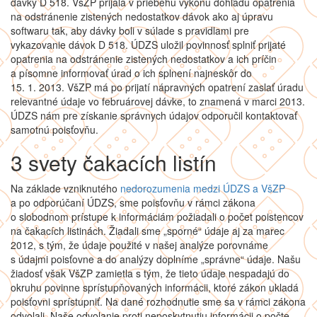
dávky D 518. VšZP prijala v priebehu výkonu dohľadu opatrenia
na odstránenie zistených nedostatkov dávok ako aj úpravu
softwaru tak, aby dávky boli v súlade s pravidlami pre
vykazovanie dávok D 518. ÚDZS uložil povinnosť splniť prijaté
opatrenia na odstránenie zistených nedostatkov a ich príčin
a písomne informovať úrad o ich splnení najneskôr do
15. 1. 2013. VšZP má po prijatí nápravných opatrení zaslať úradu
relevantné údaje vo februárovej dávke, to znamená v marci 2013.
ÚDZS nám pre získanie správnych údajov odporučil kontaktovať
samotnú poisťovňu.
3 svety čakacích listín
Na základe vzniknutého
nedorozumenia medzi ÚDZS a VšZP
a po odporúčaní ÚDZS, sme poisťovňu v rámci zákona
o slobodnom prístupe k informáciám požiadali o počet poistencov
na čakacích listinách. Žiadali sme „sporné“ údaje aj za marec
2012, s tým, že údaje použité v našej analýze porovnáme
s údajmi poisťovne a do analýzy doplníme „správne“ údaje. Našu
žiadosť však VšZP zamietla s tým, že tieto údaje nespadajú do
okruhu povinne sprístupňovaných informácii, ktoré zákon ukladá
poisťovni sprístupniť. Na dané rozhodnutie sme sa v rámci zákona
odvolali. Naše odvolanie proti neposkytnutiu informácii o počte