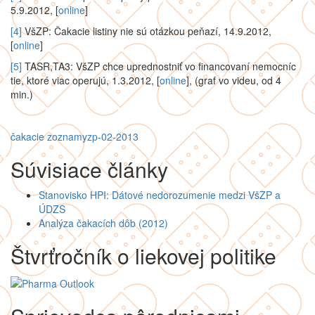
5.9.2012, [
online
]
[4]
VšZP: Čakacie listiny nie sú otázkou peňazí, 14.9.2012,
[
online
]
[5]
TASR,TA3: VšZP chce uprednostniť vo financovaní nemocníc
tie, ktoré viac operujú, 1.3.2012, [
online
], (graf vo videu, od 4
min.)
čakacie zoznamy
zp-02-2013
Súvisiace články
Stanovisko HPI: Dátové nedorozumenie medzi VšZP a
ÚDZS
Analýza čakacích dôb (2012)
Štvrťročník o liekovej politike