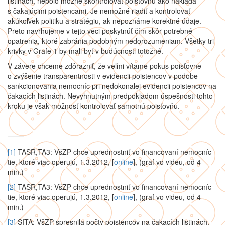
listinách, nebolo možné skontrolovať poisťovňu ako nakladá
s čakajúcimi poistencami. Je nemožné riadiť a kontrolovať
akúkoľvek politiku a stratégiu, ak nepoznáme korektné údaje.
Preto navrhujeme v tejto veci poskytnúť čím skôr potrebné
opatrenia, ktoré zabránia podobným nedorozumeniam. Všetky tri
krivky v Grafe 1 by mali byť v budúcnosti totožné.
V závere chceme zdôrazniť, že veľmi vítame pokus poisťovne
o zvýšenie transparentnosti v evidencii poistencov v podobe
sankcionovania nemocníc pri nedokonalej evidencii poistencov na
čakacích listinách. Nevyhnutným predpokladom úspešnosti tohto
kroku je však možnosť kontrolovať samotnú poisťovňu.
[1]
TASR,TA3: VšZP chce uprednostniť vo financovaní nemocníc
tie, ktoré viac operujú, 1.3.2012, [
online
], (graf vo videu, od 4
min.)
[2]
TASR,TA3: VšZP chce uprednostniť vo financovaní nemocníc
tie, ktoré viac operujú, 1.3.2012, [
online
], (graf vo videu, od 4
min.)
[3]
SITA: VšZP spresnila počty poistencov na čakacích listinách,