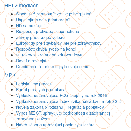
HPI v médiách
Slovenské zdravotníctvo nie je bezplatné
Uspokojíme sa s priemerom?
Nič sa nezmení
Rozpočet: prekvapenie sa nekoná
Zmeny prídu až po voľbách
Eurofondy pre stavbárov, nie pre zdravotníkov
Rozpočet: chýba svetlo na konci
20 rokov súkromného zdravotníctva
Rovní a rovnejší
Odmietanie reforiem si pýta svoju cenu
MPK
Legislatívny proces
Portál právnych predpisov
Vyhláška ustanovujúca PCG skupiny na rok 2015
Vyhláška ustanovujúca index rizika nákladov na rok 2015
Novela zákona o rozsahu – regulácia poplatkov
Výnos MZ SR upravujúci podrobnosti o záchrannej
zdravotnej službe
Návrh zákona upravujúci poplatky u lekára