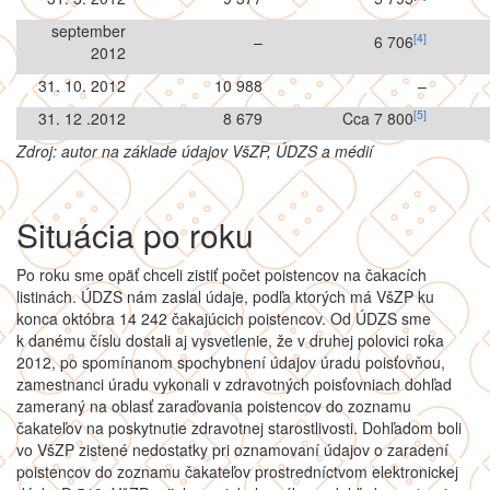
september
[4]
–
6 706
2012
31. 10. 2012
10 988
–
[5]
31. 12 .2012
8 679
Cca 7 800
Zdroj: autor na základe údajov VšZP, ÚDZS a médií
Situácia po roku
Po roku sme opäť chceli zistiť počet poistencov na čakacích
listinách. ÚDZS nám zaslal údaje, podľa ktorých má VšZP ku
konca októbra 14 242 čakajúcich poistencov. Od ÚDZS sme
k danému číslu dostali aj vysvetlenie, že v druhej polovici roka
2012, po spomínanom spochybnení údajov úradu poisťovňou,
zamestnanci úradu vykonali v zdravotných poisťovniach dohľad
zameraný na oblasť zaraďovania poistencov do zoznamu
čakateľov na poskytnutie zdravotnej starostlivosti. Dohľadom boli
vo VšZP zistené nedostatky pri oznamovaní údajov o zaradení
poistencov do zoznamu čakateľov prostredníctvom elektronickej