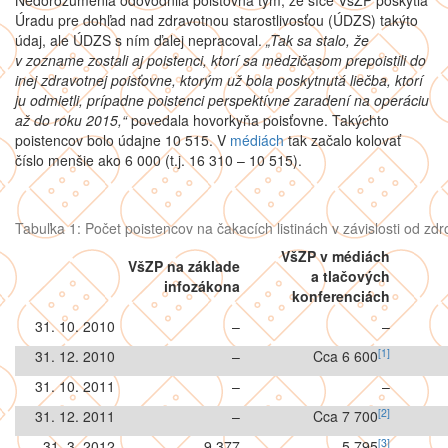
Nedorozumenia odôvodnila poisťovňa tým, že síce VšZP poskytla
Úradu pre dohľad nad zdravotnou starostlivosťou (ÚDZS) takýto
údaj, ale ÚDZS s ním ďalej nepracoval.
„Tak sa stalo, že
v zozname zostali aj poistenci, ktorí sa medzičasom prepoistili do
inej zdravotnej poisťovne, ktorým už bola poskytnutá liečba, ktorí
ju odmietli, prípadne poistenci perspektívne zaradení na operáciu
až do roku 2015,“
povedala hovorkyňa poisťovne.
Takýchto
poistencov bolo údajne 10 515. V
médiách
tak začalo kolovať
číslo menšie ako 6 000 (t.j. 16 310 – 10 515).
Tabuľka 1: Počet poistencov na čakacích listinách v závislosti od zdr
VšZP v médiách
VšZP na základe
a tlačových
infozákona
konferenciách
31. 10. 2010
–
–
[1]
31. 12. 2010
–
Cca 6 600
31. 10. 2011
–
–
[2]
31. 12. 2011
–
Cca 7 700
[3]
31. 3. 2012
9 377
5 795