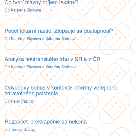
Čo tvorí hlavný príjem lekární?
Od
Katarína Skybová
Počet lekární rastie. Zlepšuje sa dostupnosť?
Od
Katarína Skybová
a
Katarína Šterbová
Analýza lekárenského trhu v SR a v ČR
Od
Katarína Skybová
a
Katarína Šterbová
Odvodový bonus v kontexte reformy verejného
zdravotného poistenia
Od
Peter Pažitný
Rozpočet: prekvapenie sa nekoná
Od
Tomáš Szalay