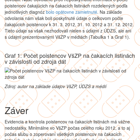
poistencov čakajúcich na čakacích listinách rozdelených podľa
jednotlivých diagnóz
bolo opätovne zamietnuté
. Na základe
odvolania nám však boli poskytnuté údaje o celkovom počte
čakajúcich poistencov k 31. 3. 2012, 31. 10. 2012 a 31. 12. 2012.
Tieto údaje sa však nezhodovali nielen s údajmi z ÚDZS, ale ani
s údajmi prezentovanými VšZP v médiách (Tabuľka 1 a Graf 1).
Graf 1: Počet poistencov VšZP na čakacích listinách
v závislosti od zdroja dát
Zdroj: autor na základe údajov VšZP, ÚDZS a médií
Záver
Evidencia a kontrola poistencov na čakacích listinách má vážne
nedostatky. Minimálne vo VšZP počas celého roku 2012, a to aj
počas sľubu o zoperovaní všetkých poistencov na čakacích