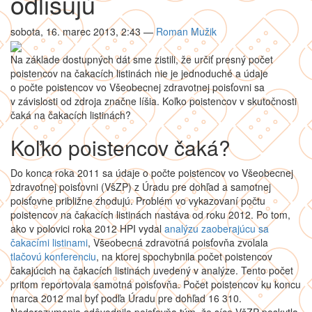
odlišujú
sobota, 16. marec 2013, 2:43
—
Roman Mužik
Na základe dostupných dát sme zistili, že určiť presný počet
poistencov na čakacích listinách nie je jednoduché a údaje
o počte poistencov vo Všeobecnej zdravotnej poisťovni sa
v závislosti od zdroja značne líšia. Koľko poistencov v skutočnosti
čaká na čakacích listinách?
Koľko poistencov čaká?
Do konca roka 2011 sa údaje o počte poistencov vo Všeobecnej
zdravotnej poisťovni (VšZP) z Úradu pre dohľad a samotnej
poisťovne približne zhodujú. Problém vo vykazovaní počtu
poistencov na čakacích listinách nastáva od roku 2012. Po tom,
ako v polovici roka 2012 HPI vydal
analýzu zaoberajúcu sa
čakacími listinami
, Všeobecná zdravotná poisťovňa zvolala
tlačovú konferenciu
, na ktorej spochybnila počet poistencov
čakajúcich na čakacích listinách uvedený v analýze. Tento počet
pritom reportovala samotná poisťovňa. Počet poistencov ku koncu
marca 2012 mal byť podľa Úradu pre dohľad 16 310.