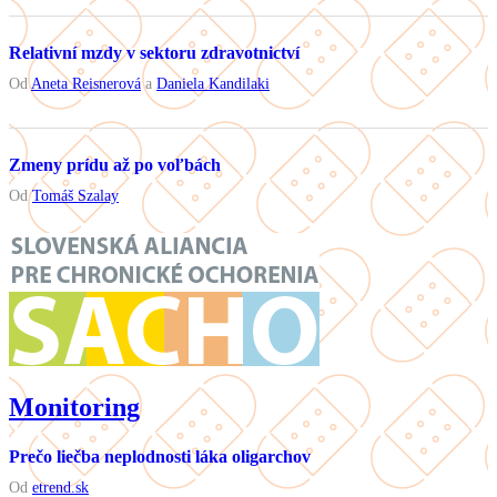
Relativní mzdy v sektoru zdravotnictví
Od
Aneta Reisnerová
a
Daniela Kandilaki
Zmeny prídu až po voľbách
Od
Tomáš Szalay
Monitoring
Prečo liečba neplodnosti láka oligarchov
Od
etrend.sk