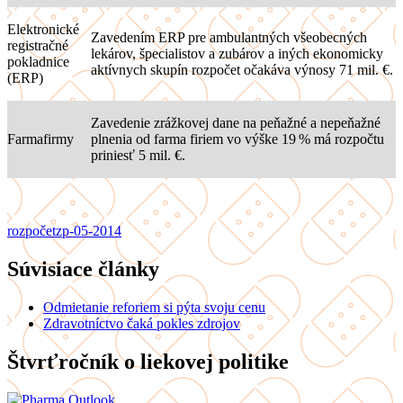
Elektronické
Zavedením ERP pre ambulantných všeobecných
registračné
lekárov, špecialistov a zubárov a iných ekonomicky
pokladnice
aktívnych skupín rozpočet očakáva výnosy 71 mil. €.
(ERP)
Zavedenie zrážkovej dane na peňažné a nepeňažné
Farmafirmy
plnenia od farma firiem vo výške 19 % má rozpočtu
priniesť 5 mil. €.
rozpočet
zp-05-2014
Súvisiace články
Odmietanie reforiem si pýta svoju cenu
Zdravotníctvo čaká pokles zdrojov
Štvrťročník o liekovej politike