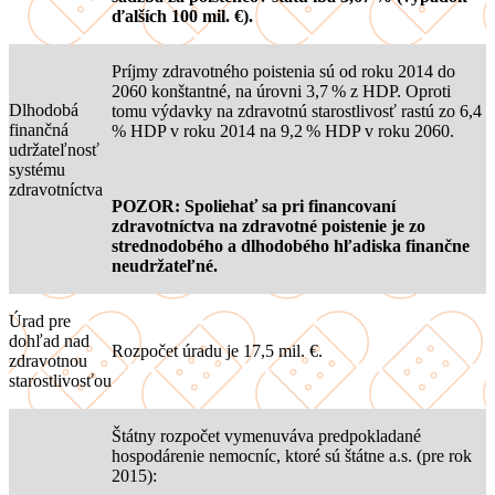
ďalších 100 mil. €).
Príjmy zdravotného poistenia sú od roku 2014 do
2060 konštantné, na úrovni 3,7 % z HDP. Oproti
Dlhodobá
tomu výdavky na zdravotnú starostlivosť rastú zo 6,4
finančná
% HDP v roku 2014 na 9,2 % HDP v roku 2060.
udržateľnosť
systému
zdravotníctva
POZOR: Spoliehať sa pri financovaní
zdravotníctva na zdravotné poistenie je zo
strednodobého a dlhodobého hľadiska finančne
neudržateľné.
Úrad pre
dohľad nad
Rozpočet úradu je 17,5 mil. €.
zdravotnou
starostlivosťou
Štátny rozpočet vymenuváva predpokladané
hospodárenie nemocníc, ktoré sú štátne a.s. (pre rok
2015):