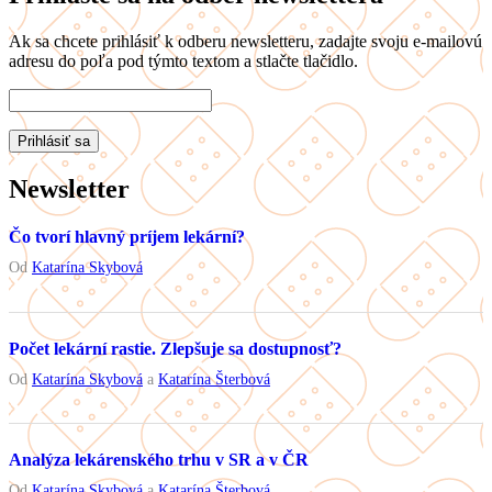
Ak sa chcete prihlásiť k odberu newsletteru, zadajte svoju e-mailovú
adresu do poľa pod týmto textom a stlačte tlačidlo.
Newsletter
Čo tvorí hlavný príjem lekární?
Od
Katarína Skybová
Počet lekární rastie. Zlepšuje sa dostupnosť?
Od
Katarína Skybová
a
Katarína Šterbová
Analýza lekárenského trhu v SR a v ČR
Od
Katarína Skybová
a
Katarína Šterbová