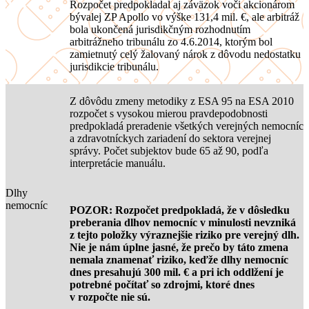
Rozpočet predpokladal aj záväzok voči akcionárom
bývalej ZP Apollo vo výške 131,4 mil. €, ale arbitráž
bola ukončená jurisdikčným rozhodnutím
arbitrážneho tribunálu zo 4.6.2014, ktorým bol
zamietnutý celý žalovaný nárok z dôvodu nedostatku
jurisdikcie tribunálu.
Z dôvôdu zmeny metodiky z ESA 95 na ESA 2010
rozpočet s vysokou mierou pravdepodobnosti
predpokladá preradenie všetkých verejných nemocníc
a zdravotníckych zariadení do sektora verejnej
správy. Počet subjektov bude 65 až 90, podľa
interpretácie manuálu.
Dlhy
nemocníc
POZOR: Rozpočet predpokladá, že v dôsledku
preberania dlhov nemocníc v minulosti nevzniká
z tejto položky výraznejšie riziko pre verejný dlh.
Nie je nám úplne jasné, že prečo by táto zmena
nemala znamenať riziko, keďže dlhy nemocníc
dnes presahujú 300 mil. € a pri ich oddlžení je
potrebné počítať so zdrojmi, ktoré dnes
v rozpočte nie sú.