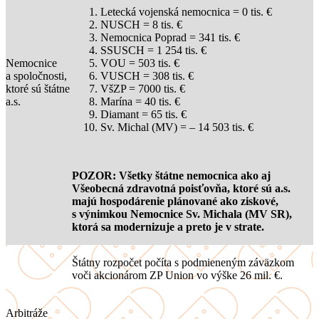
Letecká vojenská nemocnica = 0 tis. €
NUSCH = 8 tis. €
Nemocnica Poprad = 341 tis. €
SSUSCH = 1 254 tis. €
Nemocnice
VOU = 503 tis. €
a spoločnosti,
VUSCH = 308 tis. €
ktoré sú štátne
VšZP = 7000 tis. €
a.s.
Marína = 40 tis. €
Diamant = 65 tis. €
Sv. Michal (MV) = – 14 503 tis. €
POZOR: Všetky štátne nemocnica ako aj
Všeobecná zdravotná poisťovňa, ktoré sú a.s.
majú hospodárenie plánované ako ziskové,
s výnimkou Nemocnice Sv. Michala (MV SR),
ktorá sa modernizuje a preto je v strate.
Štátny rozpočet počíta s podmieneným záväzkom
voči akcionárom ZP Union vo výške 26 mil. €.
Arbitráže