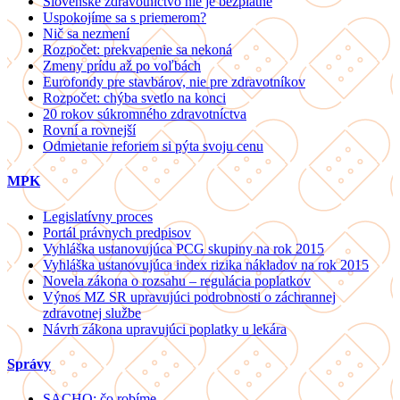
Slovenské zdravotníctvo nie je bezplatné
Uspokojíme sa s priemerom?
Nič sa nezmení
Rozpočet: prekvapenie sa nekoná
Zmeny prídu až po voľbách
Eurofondy pre stavbárov, nie pre zdravotníkov
Rozpočet: chýba svetlo na konci
20 rokov súkromného zdravotníctva
Rovní a rovnejší
Odmietanie reforiem si pýta svoju cenu
MPK
Legislatívny proces
Portál právnych predpisov
Vyhláška ustanovujúca PCG skupiny na rok 2015
Vyhláška ustanovujúca index rizika nákladov na rok 2015
Novela zákona o rozsahu – regulácia poplatkov
Výnos MZ SR upravujúci podrobnosti o záchrannej
zdravotnej službe
Návrh zákona upravujúci poplatky u lekára
Správy
SACHO: čo robíme