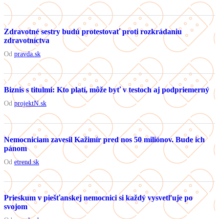
Zdravotné sestry budú protestovať proti rozkrádaniu
zdravotníctva
Od
pravda.sk
Biznis s titulmi: Kto platí, môže byť v testoch aj podpriemerný
Od
projektN.sk
Nemocniciam zavesil Kažimír pred nos 50 miliónov. Bude ich
pánom
Od
etrend.sk
Prieskum v piešťanskej nemocnici si každý vysvetľuje po
svojom