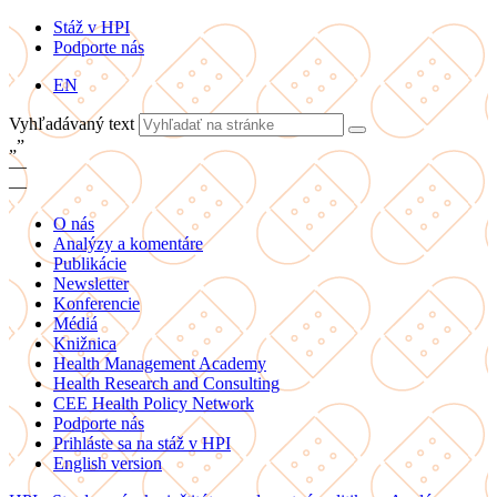
Stáž v HPI
Podporte nás
EN
Vyhľadávaný text
„
”
—
—
O nás
Analýzy a komentáre
Publikácie
Newsletter
Konferencie
Médiá
Knižnica
Health Management Academy
Health Research and Consulting
CEE Health Policy Network
Podporte nás
Prihláste sa na stáž v HPI
English version