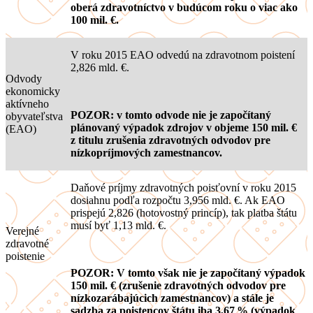
oberá zdravotníctvo v budúcom roku o viac ako
100 mil. €.
V roku 2015 EAO odvedú na zdravotnom poistení
2,826 mld. €.
Odvody
ekonomicky
aktívneho
POZOR: v tomto odvode nie je započítaný
obyvateľstva
plánovaný výpadok zdrojov v objeme 150 mil. €
(EAO)
z titulu zrušenia zdravotných odvodov pre
nízkopríjmových zamestnancov.
Daňové príjmy zdravotných poisťovní v roku 2015
dosiahnu podľa rozpočtu 3,956 mld. €. Ak EAO
prispejú 2,826 (hotovostný princíp), tak platba štátu
musí byť 1,13 mld. €.
Verejné
zdravotné
poistenie
POZOR: V tomto však nie je započítaný výpadok
150 mil. € (zrušenie zdravotných odvodov pre
nízkozarábajúcich zamestnancov) a stále je
sadzba za poistencov štátu iba 3,67 % (výpadok