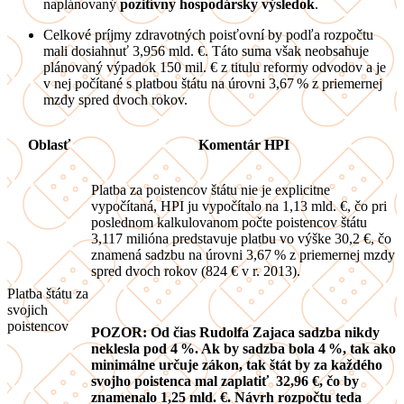
naplánovaný
pozitívny hospodársky výsledok
.
Celkové príjmy zdravotných poisťovní by podľa rozpočtu
mali dosiahnuť 3,956 mld. €. Táto suma však neobsahuje
plánovaný výpadok 150 mil. € z titulu reformy odvodov a je
v nej počítané s platbou štátu na úrovni 3,67 % z priemernej
mzdy spred dvoch rokov.
Oblasť
Komentár HPI
Platba za poistencov štátu nie je explicitne
vypočítaná, HPI ju vypočítalo na 1,13 mld. €, čo pri
poslednom kalkulovanom počte poistencov štátu
3,117 milióna predstavuje platbu vo výške 30,2 €, čo
znamená sadzbu na úrovni 3,67 % z priemernej mzdy
spred dvoch rokov (824 € v r. 2013).
Platba štátu za
svojich
poistencov
POZOR: Od čias Rudolfa Zajaca sadzba nikdy
neklesla pod 4 %. Ak by sadzba bola 4 %, tak ako
minimálne určuje zákon, tak štát by za každého
svojho poistenca mal zaplatiť 32,96 €, čo by
znamenalo 1,25 mld. €. Návrh rozpočtu teda