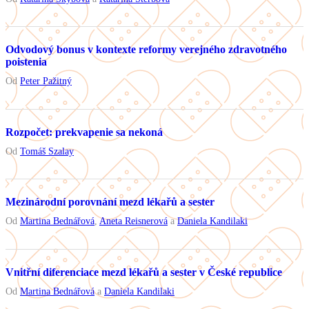
Odvodový bonus v kontexte reformy verejného zdravotného
poistenia
Od
Peter Pažitný
Rozpočet: prekvapenie sa nekoná
Od
Tomáš Szalay
Mezinárodní porovnání mezd lékařů a sester
Od
Martina Bednářová
,
Aneta Reisnerová
a
Daniela Kandilaki
Vnitřní diferenciace mezd lékařů a sester v České republice
Od
Martina Bednářová
a
Daniela Kandilaki