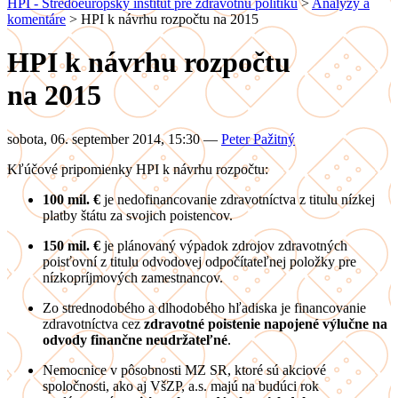
HPI - Stredoeurópsky inštitút pre zdravotnú politiku
>
Analýzy a
komentáre
>
HPI k návrhu rozpočtu na 2015
HPI k návrhu rozpočtu
na 2015
sobota, 06. september 2014, 15:30
—
Peter Pažitný
Kľúčové pripomienky HPI k návrhu rozpočtu:
100 mil. €
je nedofinancovanie zdravotníctva z titulu nízkej
platby štátu za svojich poistencov.
150 mil. €
je plánovaný výpadok zdrojov zdravotných
poisťovní z titulu odvodovej odpočítateľnej položky pre
nízkopríjmových zamestnancov.
Zo strednodobého a dlhodobého hľadiska je financovanie
zdravotníctva cez
zdravotné poistenie napojené výlučne na
odvody finančne neudržateľné
.
Nemocnice v pôsobnosti MZ SR, ktoré sú akciové
spoločnosti, ako aj VšZP, a.s. majú na budúci rok