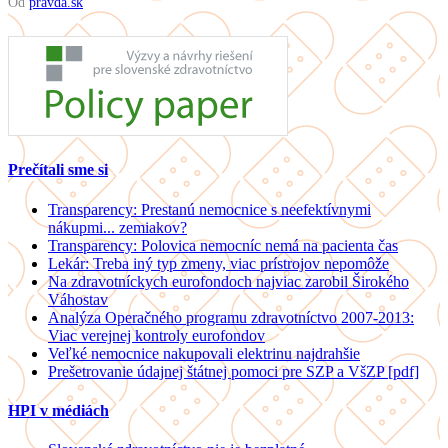
Od
pravda.sk
Prečítali sme si
Transparency: Prestanú nemocnice s neefektívnymi
nákupmi... zemiakov?
Transparency: Polovica nemocníc nemá na pacienta čas
Lekár: Treba iný typ zmeny, viac prístrojov nepomôže
Na zdravotníckych eurofondoch najviac zarobil Širokého
Váhostav
Analýza Operačného programu zdravotníctvo 2007-2013:
Viac verejnej kontroly eurofondov
Veľké nemocnice nakupovali elektrinu najdrahšie
Prešetrovanie údajnej štátnej pomoci pre SZP a VšZP [pdf]
HPI v médiách