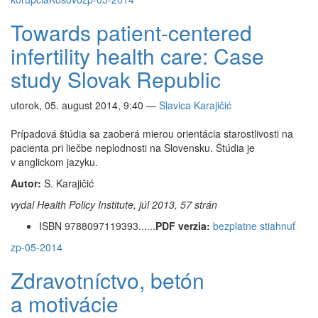
Towards patient-centered
infertility health care: Case
study Slovak Republic
utorok, 05. august 2014, 9:40
—
Slavica Karajičić
Prípadová štúdia sa zaoberá mierou orientácia starostlivosti na
pacienta pri liečbe neplodnosti na Slovensku. Štúdia je
v anglickom jazyku.
Autor:
S. Karajičić
vydal Health Policy Institute, júl 2013, 57 strán
ISBN 9788097119393......
PDF verzia:
bezplatne stiahnuť
zp-05-2014
Zdravotníctvo, betón
a motivácie