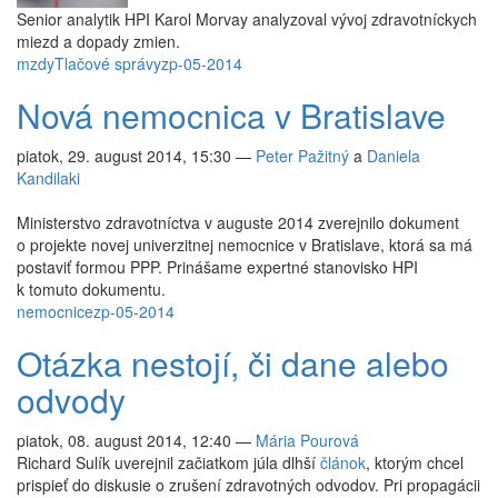
Senior analytik HPI Karol Morvay analyzoval vývoj zdravotníckych
miezd a dopady zmien.
mzdy
Tlačové správy
zp-05-2014
Nová nemocnica v Bratislave
piatok, 29. august 2014, 15:30
—
Peter Pažitný
a
Daniela
Kandilaki
Ministerstvo zdravotníctva v auguste 2014 zverejnilo dokument
o projekte novej univerzitnej nemocnice v Bratislave, ktorá sa má
postaviť formou PPP. Prinášame expertné stanovisko HPI
k tomuto dokumentu.
nemocnice
zp-05-2014
Otázka nestojí, či dane alebo
odvody
piatok, 08. august 2014, 12:40
—
Mária Pourová
Richard Sulík uverejnil začiatkom júla dlhší
článok
, ktorým chcel
prispieť do diskusie o zrušení zdravotných odvodov. Pri propagácii