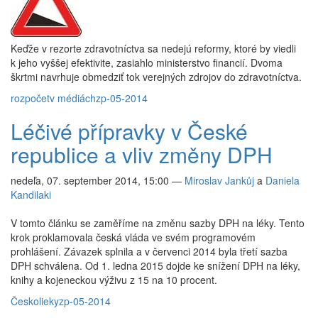
Keďže v rezorte zdravotníctva sa nedejú reformy, ktoré by viedli
k jeho vyššej efektivite, zasiahlo ministerstvo financií. Dvoma
škrtmi navrhuje obmedziť tok verejných zdrojov do zdravotníctva.
rozpočet
v médiách
zp-05-2014
Léčivé přípravky v České
republice a vliv změny DPH
nedeľa, 07. september 2014, 15:00
—
Miroslav Jankůj
a
Daniela
Kandilaki
V tomto článku se zaměříme na změnu sazby DPH na léky. Tento
krok proklamovala česká vláda ve svém programovém
prohlášení. Závazek splnila a v červenci 2014 byla třetí sazba
DPH schválena. Od 1. ledna 2015 dojde ke snížení DPH na léky,
knihy a kojeneckou výživu z 15 na 10 procent.
Česko
lieky
zp-05-2014