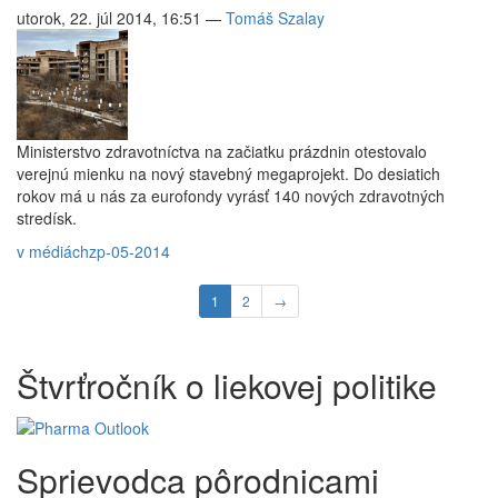
utorok, 22. júl 2014, 16:51
—
Tomáš Szalay
Ministerstvo zdravotníctva na začiatku prázdnin otestovalo
verejnú mienku na nový stavebný megaprojekt. Do desiatich
rokov má u nás za eurofondy vyrásť 140 nových zdravotných
stredísk.
v médiách
zp-05-2014
1
2
→
Štvrťročník o liekovej politike
Sprievodca pôrodnicami