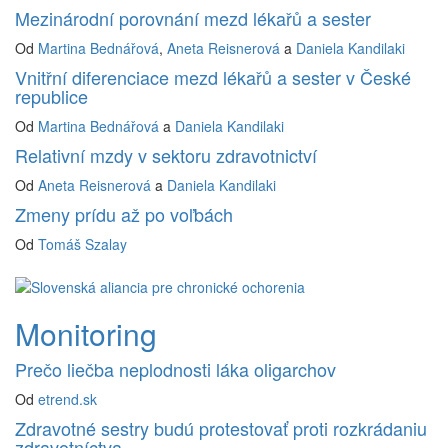
Mezinárodní porovnání mezd lékařů a sester
Od
Martina Bednářová
,
Aneta Reisnerová
a
Daniela Kandilaki
Vnitřní diferenciace mezd lékařů a sester v České
republice
Od
Martina Bednářová
a
Daniela Kandilaki
Relativní mzdy v sektoru zdravotnictví
Od
Aneta Reisnerová
a
Daniela Kandilaki
Zmeny prídu až po voľbách
Od
Tomáš Szalay
Monitoring
Prečo liečba neplodnosti láka oligarchov
Od
etrend.sk
Zdravotné sestry budú protestovať proti rozkrádaniu
zdravotníctva