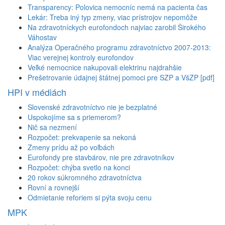
Transparency: Polovica nemocníc nemá na pacienta čas
Lekár: Treba iný typ zmeny, viac prístrojov nepomôže
Na zdravotníckych eurofondoch najviac zarobil Širokého
Váhostav
Analýza Operačného programu zdravotníctvo 2007-2013:
Viac verejnej kontroly eurofondov
Veľké nemocnice nakupovali elektrinu najdrahšie
Prešetrovanie údajnej štátnej pomoci pre SZP a VšZP [pdf]
HPI v médiách
Slovenské zdravotníctvo nie je bezplatné
Uspokojíme sa s priemerom?
Nič sa nezmení
Rozpočet: prekvapenie sa nekoná
Zmeny prídu až po voľbách
Eurofondy pre stavbárov, nie pre zdravotníkov
Rozpočet: chýba svetlo na konci
20 rokov súkromného zdravotníctva
Rovní a rovnejší
Odmietanie reforiem si pýta svoju cenu
MPK