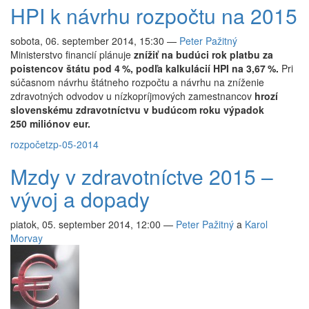
HPI k návrhu rozpočtu na 2015
sobota, 06. september 2014, 15:30
—
Peter Pažitný
Ministerstvo financií plánuje
znížiť na budúci rok platbu za
poistencov štátu pod 4 %, podľa kalkulácií HPI na 3,67 %.
Pri
súčasnom návrhu štátneho rozpočtu a návrhu na zníženie
zdravotných odvodov u nízkopríjmových zamestnancov
hrozí
slovenskému zdravotníctvu v budúcom roku výpadok
250 miliónov eur.
rozpočet
zp-05-2014
Mzdy v zdravotníctve 2015 –
vývoj a dopady
piatok, 05. september 2014, 12:00
—
Peter Pažitný
a
Karol
Morvay