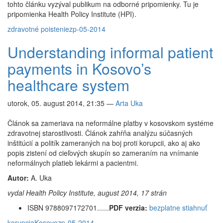
tohto článku vyzýval publikum na odborné pripomienky. Tu je
pripomienka Health Policy Institute (HPI).
zdravotné poistenie
zp-05-2014
Understanding informal patient
payments in Kosovo’s
healthcare system
utorok, 05. august 2014, 21:35
—
Arta Uka
Článok sa zameriava na neformálne platby v kosovskom systéme
zdravotnej starostlivosti. Článok zahŕňa analýzu súčasných
inštitúcií a politík zameraných na boj proti korupcii, ako aj ako
popis zistení od cieľových skupín so zameraním na vnímanie
neformálnych platieb lekármi a pacientmi.
Autor:
A. Uka
vydal Health Policy Institute, august 2014, 17 strán
ISBN 9788097172701......
PDF verzia:
bezplatne stiahnuť
korupcia
Kosovo
zp-05-2014