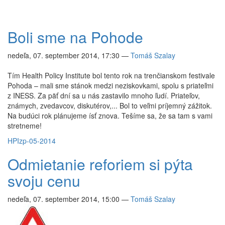
Boli sme na Pohode
nedeľa, 07. september 2014, 17:30
—
Tomáš Szalay
Tím Health Policy Institute bol tento rok na trenčianskom festivale
Pohoda – mali sme stánok medzi neziskovkami, spolu s priateľmi
z INESS. Za päť dní sa u nás zastavilo mnoho ľudí. Priateľov,
známych, zvedavcov, diskutérov,... Bol to veľmi príjemný zážitok.
Na budúci rok plánujeme ísť znova. Tešíme sa, že sa tam s vami
stretneme!
HPI
zp-05-2014
Odmietanie reforiem si pýta
svoju cenu
nedeľa, 07. september 2014, 15:00
—
Tomáš Szalay