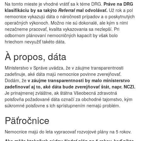
Na tomto mieste je vhodné vrátiť sa k téme DRG.
Práve na DRG
klasifikáciu by sa takýto
Referral
mal odvolávať.
Už rok a pol
nemocnice vykazujú dáta o náročnosti prípadov a o poskytnutých
operačných výkonoch. Možno nie sú dokonalé, ale kým s nimi
nezačneme pracovať, kvalita vykazovania sa nezlepší. Pri
odbornom plánovaní nemocničných kapacít by však bolo
hriechom nevyužiť takéto dáta.
À propos, dáta
Ministerstvo v Správe uvádza, že v záujme transparentnosti
zadefinuje, aké dáta majú nemocnice povinne zverejňovať.
Dodám, že
v záujme transparentnosti by malo ministerstvo
zadefinovať aj to, aké dáta bude zverejňovať štát, napr. NCZI.
Je prinajmenej zvláštne, ak štátna Všeobecná zdravotná
poisťovňa požadované dáta označí za obchodné tajomstvo, kým
súkromné poisťovne s ich sprístupnením nemajú problém.
Päťročnice
Nemocnice majú do leta vypracovať rozvojové plány na 5 rokov.