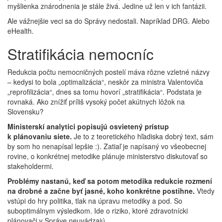
myšlienka znárodnenia je stále živá. Jedine už len v ich fantázii.
Ale vážnejšie veci sa do Správy nedostali. Napríklad DRG. Alebo
eHealth.
Stratifikácia nemocníc
Redukcia počtu nemocničných postelí máva rôzne vzletné názvy
– kedysi to bola „optimalizácia“, neskôr za ministra Valentoviča
„reprofilizácia“, dnes sa tomu hovorí „stratifikácia“. Podstata je
rovnaká. Ako znížiť príliš vysoký počet akútnych lôžok na
Slovensku?
Ministerskí analytici popisujú osvietený prístup
k plánovaniu siete.
Je to z teoretického hľadiska dobrý text, sám
by som ho nenapísal lepšie :). Zatiaľ je napísaný vo všeobecnej
rovine, o konkrétnej metodike plánuje ministerstvo diskutovať so
stakeholdermi.
Problémy nastanú, keď sa potom metodika redukcie rozmení
na drobné a začne byť jasné, koho konkrétne postihne.
Vtedy
vstúpi do hry politika, tlak na úpravu metodiky a pod. So
suboptimálnym výsledkom. Ide o riziko, ktoré zdravotnícki
plánovači v Správe neuvádzajú.