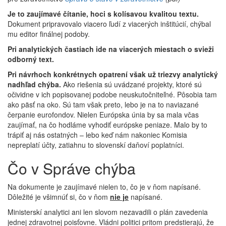
Je to zaujímavé čítanie, hoci s kolísavou kvalitou textu.
Dokument pripravovalo viacero ľudí z viacerých inštitúcií, chýbal
mu editor finálnej podoby.
Pri analytických častiach ide na viacerých miestach o svieži
odborný text.
Pri návrhoch konkrétnych opatrení však už triezvy analytický
nadhľad chýba.
Ako riešenia sú uvádzané projekty, ktoré sú
očividne v ich popisovanej podobe neuskutočniteľné. Pôsobia tam
ako päsť na oko. Sú tam však preto, lebo je na to naviazané
čerpanie eurofondov. Nielen Európska únia by sa mala včas
zaujímať, na čo hodláme vyhodiť európske peniaze. Malo by to
trápiť aj nás ostatných – lebo keď nám nakoniec Komisia
nepreplatí účty, zatiahnu to slovenskí daňoví poplatníci.
Čo v Správe chýba
Na dokumente je zaujímavé nielen to, čo je v ňom napísané.
Dôležité je všimnúť si, čo v ňom
nie je
napísané.
Ministerskí analytici ani len slovom nezavadili o plán zavedenia
jednej zdravotnej poisťovne. Vládni politici pritom predstierajú, že