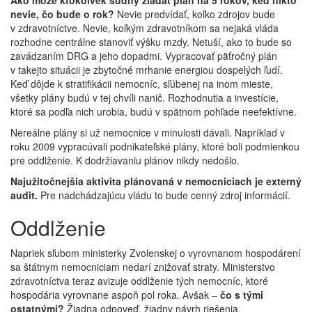
Ako môže ktokoľvek súdny žiadať plán na 5 rokov, keď nikto
nevie, čo bude o rok?
Nevie predvídať, koľko zdrojov bude
v zdravotníctve. Nevie, koľkým zdravotníkom sa nejaká vláda
rozhodne centrálne stanoviť výšku mzdy. Netuší, ako to bude so
zavádzaním DRG a jeho dopadmi. Vypracovať päťročný plán
v takejto situácii je zbytočné mrhanie energiou dospelých ľudí.
Keď dôjde k stratifikácii nemocníc, sľúbenej na inom mieste,
všetky plány budú v tej chvíli nanič. Rozhodnutia a investície,
ktoré sa podľa nich urobia, budú v spätnom pohľade neefektívne.
Nereálne plány si už nemocnice v minulosti dávali. Napríklad v
roku 2009 vypracúvali podnikateľské plány, ktoré boli podmienkou
pre oddlženie. K dodržiavaniu plánov nikdy nedošlo.
Najužitočnejšia aktivita plánovaná v nemocniciach je externý
audit.
Pre nadchádzajúcu vládu to bude cenný zdroj informácií.
Oddlženie
Napriek sľubom ministerky Zvolenskej o vyrovnanom hospodárení
sa štátnym nemocniciam nedarí znižovať straty. Ministerstvo
zdravotníctva teraz avizuje oddlženie tých nemocníc, ktoré
hospodária vyrovnane aspoň pol roka. Avšak –
čo s tými
ostatnými?
Žiadna odpoveď, žiadny návrh riešenia.