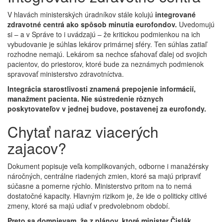
V hlavách ministerských úradníkov stále kolujú
integrované
zdravotné centrá ako spôsob minutia eurofondov.
Uvedomujú
si – a v Správe to i uvádzajú – že kritickou podmienkou na ich
vybudovanie je súhlas lekárov primárnej sféry. Ten súhlas zatiaľ
rozhodne nemajú. Lekárom sa nechce sťahovať ďalej od svojich
pacientov, do priestorov, ktoré bude za neznámych podmienok
spravovať ministerstvo zdravotníctva.
Integrácia starostlivosti znamená prepojenie informácií,
manažment pacienta. Nie sústredenie rôznych
poskytovateľov v jednej budove, postavenej za eurofondy.
Chytať naraz viacerých
zajacov?
Dokument popisuje veľa komplikovaných, odborne i manažérsky
náročných, centrálne riadených zmien, ktoré sa majú pripraviť
súčasne a pomerne rýchlo. Ministerstvo pritom na to nemá
dostatočné kapacity. Hlavným rizikom je, že ide o politicky citlivé
zmeny, ktoré sa majú udiať v predvolebnom období.
Preto sa domnievam, že z plánov, ktoré minister Čislák