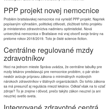
PPP projekt novej nemocnice
Problém bratislavskej nemocnice má vyriešiť PPP projekt. Napriek
popísaným výhradám, politickej citlivosti, zložitosti tohto projektu
je ministerstvo zdravotníctva nadmieru optimistické. Nová
univerzitná nemocnica v Bratislave má vraj otvoriť svoje brány na
prelome rokov 2018/2019. Toto je čisté science-fiction.
Centrálne regulované mzdy
zdravotníkov
Hoci na jednom mieste Správa uvádza, že centrálne tabuľky pre
mzdy lekárov predstavujú pre nemocnice problém, o pár strán
neskôr avizuje prípravu zákona o minimálnych mzdových
nárokoch zdravotníkov v štátnych organizáciách. Do tohto zákona
sa má presunúť aj regulácia miezd lekárov. Odkiaľ však na to vziať
zdroje? To je zrejme i dôvod, prečo takýto zákon neuzrel (a ani
neuzrie) svetlo sveta.
Integrované zdravotné centrá