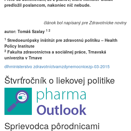
predložil poslancom, nakoniec nič nebude.
článok bol napísaný pre Zdravotnícke noviny
1 2
autor: Tomáš Szalay
1
Stredoeurópsky inštitút pre zdravotnú politiku – Health
Policy Institute
2
Fakulta zdravotníctva a sociálnej práce, Trnavská
univerzita v Trnave
dlh
ministerstvo zdravotníctva
mzdy
nemocnice
zp-03-2015
Štvrťročník o liekovej politike
Sprievodca pôrodnicami