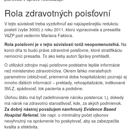
Rola zdravotných poisťovní
V tejto súvislosti treba vyzdvihnúť asi najúspešnejšiu redukciu
postelí (vyše 3000) z roku 2011, ktorú vypracovala a presadila
VšZP pod vedením Mariana Faktora.
Rola poisťovní je v tejto súvislosti totiž neopomenuteľná.
Na
konci dňa to budú práve zdravotné poisťovne, ktoré stratifikáciu
nemocníc presadia. To ako keby autori Správy prehliadli.
O utilizácii zdrojov majú poisťovne podstatne lepšie informácie
než ministerstvo zdravotníctva. Okrem ľahko merateľných
parametrov (obložnosť, priemerná doba hospitalizácie) poznajú aj
mnoho ďalších informácií – preklady, rehospitalizácie, indikované
SVLZ, spádovosť, tok pacienta a podobne.
Úlohou štátu má byť zadefinovanie nároku poistenca: t.j. dokedy
má nárok na zdravotnú starostlivosť, kde, za akých podmienok.
Za dobrý nástroj považujem navrhnutý
Evidence Based
Hospital Referral.
Ide napr. o minimálny počet výkonov
nevyhnutný na oprávnenie ho poskytovať, aby sa zabezpečila
kvalita a efektivita.