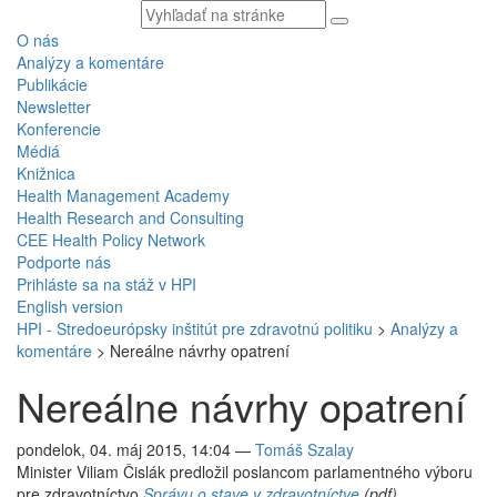
Vyhľadávaný
text
O nás
Analýzy a komentáre
Publikácie
Newsletter
Konferencie
Médiá
Knižnica
Health Management Academy
Health Research and Consulting
CEE Health Policy Network
Podporte nás
Prihláste sa na stáž v HPI
English version
HPI - Stredoeurópsky inštitút pre zdravotnú politiku
>
Analýzy a
komentáre
>
Nereálne návrhy opatrení
Nereálne návrhy opatrení
pondelok, 04. máj 2015, 14:04
—
Tomáš Szalay
Minister Viliam Čislák predložil poslancom parlamentného výboru
pre zdravotníctvo
Správu o stave v zdravotníctve
(pdf)