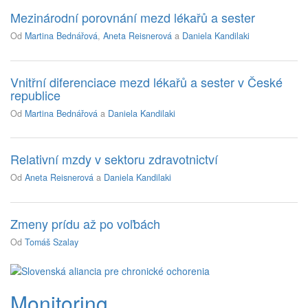
Mezinárodní porovnání mezd lékařů a sester
Od
Martina Bednářová
,
Aneta Reisnerová
a
Daniela Kandilaki
Vnitřní diferenciace mezd lékařů a sester v České
republice
Od
Martina Bednářová
a
Daniela Kandilaki
Relativní mzdy v sektoru zdravotnictví
Od
Aneta Reisnerová
a
Daniela Kandilaki
Zmeny prídu až po voľbách
Od
Tomáš Szalay
Monitoring