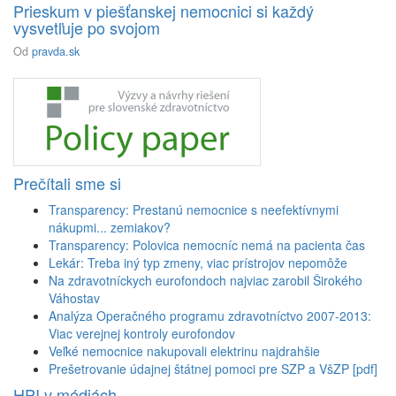
Prieskum v piešťanskej nemocnici si každý
vysvetľuje po svojom
Od
pravda.sk
Prečítali sme si
Transparency: Prestanú nemocnice s neefektívnymi
nákupmi... zemiakov?
Transparency: Polovica nemocníc nemá na pacienta čas
Lekár: Treba iný typ zmeny, viac prístrojov nepomôže
Na zdravotníckych eurofondoch najviac zarobil Širokého
Váhostav
Analýza Operačného programu zdravotníctvo 2007-2013:
Viac verejnej kontroly eurofondov
Veľké nemocnice nakupovali elektrinu najdrahšie
Prešetrovanie údajnej štátnej pomoci pre SZP a VšZP [pdf]
HPI v médiách