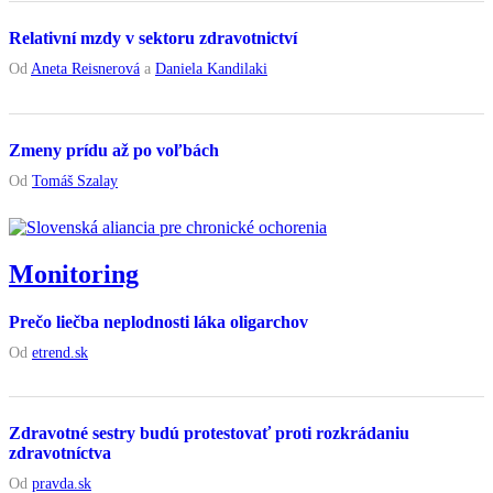
Relativní mzdy v sektoru zdravotnictví
Od
Aneta Reisnerová
a
Daniela Kandilaki
Zmeny prídu až po voľbách
Od
Tomáš Szalay
Monitoring
Prečo liečba neplodnosti láka oligarchov
Od
etrend.sk
Zdravotné sestry budú protestovať proti rozkrádaniu
zdravotníctva
Od
pravda.sk