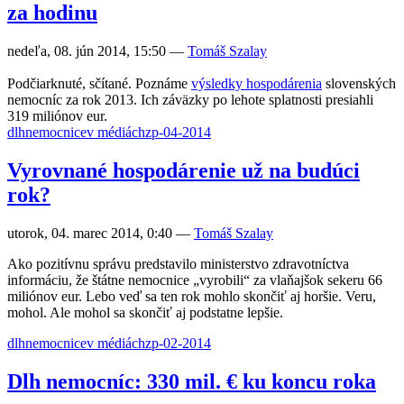
za hodinu
nedeľa, 08. jún 2014, 15:50
—
Tomáš Szalay
Podčiarknuté, sčítané. Poznáme
výsledky hospodárenia
slovenských
nemocníc za rok 2013. Ich záväzky po lehote splatnosti presiahli
319 miliónov eur.
dlh
nemocnice
v médiách
zp-04-2014
Vyrovnané hospodárenie už na budúci
rok?
utorok, 04. marec 2014, 0:40
—
Tomáš Szalay
Ako pozitívnu správu predstavilo ministerstvo zdravotníctva
informáciu, že štátne nemocnice „vyrobili“ za vlaňajšok sekeru 66
miliónov eur. Lebo veď sa ten rok mohlo skončiť aj horšie. Veru,
mohol. Ale mohol sa skončiť aj podstatne lepšie.
dlh
nemocnice
v médiách
zp-02-2014
Dlh nemocníc: 330 mil. € ku koncu roka