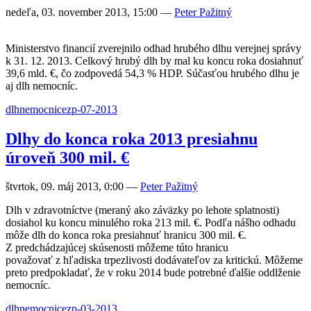
nedeľa, 03. november 2013, 15:00
—
Peter Pažitný
Ministerstvo financií zverejnilo odhad hrubého dlhu verejnej správy
k 31. 12. 2013. Celkový hrubý dlh by mal ku koncu roka dosiahnuť
39,6 mld. €, čo zodpovedá 54,3 % HDP. Súčasťou hrubého dlhu je
aj dlh nemocníc.
dlh
nemocnice
zp-07-2013
Dlhy do konca roka 2013 presiahnu
úroveň 300 mil. €
štvrtok, 09. máj 2013, 0:00
—
Peter Pažitný
Dlh v zdravotníctve (meraný ako záväzky po lehote splatnosti)
dosiahol ku koncu minulého roka 213 mil. €. Podľa nášho odhadu
môže dlh do konca roka presiahnuť hranicu 300 mil. €.
Z predchádzajúcej skúsenosti môžeme túto hranicu
považovať z hľadiska trpezlivosti dodávateľov za kritickú. Môžeme
preto predpokladať, že v roku 2014 bude potrebné ďalšie oddlženie
nemocníc.
dlh
nemocnice
zp-03-2013