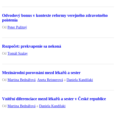
Odvodový bonus v kontexte reformy verejného zdravotného
poistenia
Od
Peter Pažitný
Rozpočet: prekvapenie sa nekoná
Od
Tomáš Szalay
Mezinárodní porovnání mezd lékařů a sester
Od
Martina Bednářová
,
Aneta Reisnerová
a
Daniela Kandilaki
Vnitřní diferenciace mezd lékařů a sester v České republice
Od
Martina Bednářová
a
Daniela Kandilaki