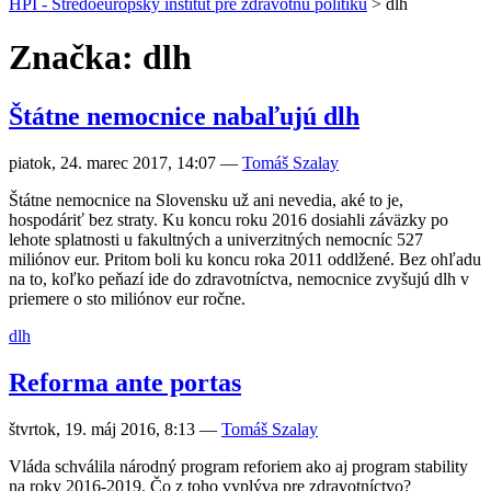
HPI - Stredoeurópsky inštitút pre zdravotnú politiku
>
dlh
Značka: dlh
Štátne nemocnice nabaľujú dlh
piatok, 24. marec 2017, 14:07
—
Tomáš Szalay
Štátne nemocnice na Slovensku už ani nevedia, aké to je,
hospodáriť bez straty. Ku koncu roku 2016 dosiahli záväzky po
lehote splatnosti u fakultných a univerzitných nemocníc 527
miliónov eur. Pritom boli ku koncu roka 2011 oddlžené. Bez ohľadu
na to, koľko peňazí ide do zdravotníctva, nemocnice zvyšujú dlh v
priemere o sto miliónov eur ročne.
dlh
Reforma ante portas
štvrtok, 19. máj 2016, 8:13
—
Tomáš Szalay
Vláda schválila národný program reforiem ako aj program stability
na roky 2016-2019. Čo z toho vyplýva pre zdravotníctvo?