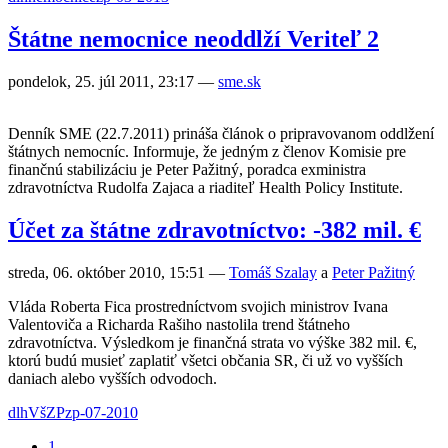
Štátne nemocnice neoddlží Veriteľ 2
pondelok, 25. júl 2011, 23:17
—
sme.sk
Denník SME (22.7.2011) prináša článok o pripravovanom oddlžení
štátnych nemocníc. Informuje, že jedným z členov Komisie pre
finančnú stabilizáciu je Peter Pažitný, poradca exministra
zdravotníctva Rudolfa Zajaca a riaditeľ Health Policy Institute.
Účet za štátne zdravotníctvo: -382 mil. €
streda, 06. október 2010, 15:51
—
Tomáš Szalay
a
Peter Pažitný
Vláda Roberta Fica prostredníctvom svojich ministrov Ivana
Valentoviča a Richarda Rašiho nastolila trend štátneho
zdravotníctva. Výsledkom je finančná strata vo výške 382 mil. €,
ktorú budú musieť zaplatiť všetci občania SR, či už vo vyšších
daniach alebo vyšších odvodoch.
dlh
VšZP
zp-07-2010
1