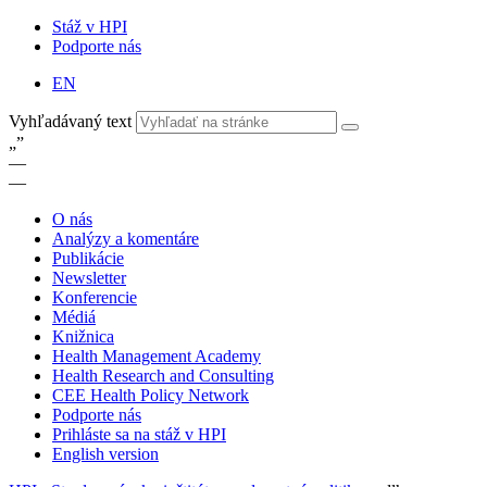
Stáž v HPI
Podporte nás
EN
Vyhľadávaný text
„
”
—
—
O nás
Analýzy a komentáre
Publikácie
Newsletter
Konferencie
Médiá
Knižnica
Health Management Academy
Health Research and Consulting
CEE Health Policy Network
Podporte nás
Prihláste sa na stáž v HPI
English version