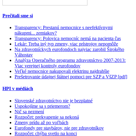
Prečítali sme si
Transparency: Prestanú nemocnice s neefektívnymi
nákupmi... zemiakov?
Transparency: Polovica nemocníc nemá na pacienta čas
Lekár: Treba iný typ zmeny, viac prístrojov nepomôže
Na zdravotníckych eurofondoch najviac zarobil Širokého
Váhostav
Analýza Operačného programu zdravotníctvo 2007-2013:
Viac verejnej kontroly eurofondov
Veľké nemocnice nakupovali elektrinu najdrahšie
Prešetrovanie údajnej štátnej pomoci pre SZP a VšZP [pdf]
HPI v médiách
Slovenské zdravotníctvo nie je bezplatné
Uspokojíme sa s priemerom?
Nič sa nezmení
Rozpočet: prekvapenie sa nekoná
Zmeny prídu až po voľbách
Eurofondy pre stavbárov, nie pre zdravotníkov
Rozpočet: chýba svetlo na konci