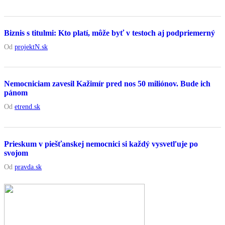
Biznis s titulmi: Kto platí, môže byť v testoch aj podpriemerný
Od
projektN.sk
Nemocniciam zavesil Kažimír pred nos 50 miliónov. Bude ich
pánom
Od
etrend.sk
Prieskum v piešťanskej nemocnici si každý vysvetľuje po
svojom
Od
pravda.sk