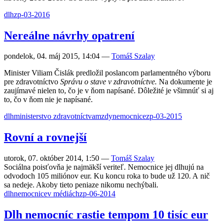
dlh
zp-03-2016
Nereálne návrhy opatrení
pondelok, 04. máj 2015, 14:04
—
Tomáš Szalay
Minister Viliam Čislák predložil poslancom parlamentného výboru
pre zdravotníctvo
Správu o stave v zdravotníctve.
Na dokumente je
zaujímavé nielen to, čo je v ňom napísané. Dôležité je všimnúť si aj
to, čo v ňom nie je napísané.
dlh
ministerstvo zdravotníctva
mzdy
nemocnice
zp-03-2015
Rovní a rovnejší
utorok, 07. október 2014, 1:50
—
Tomáš Szalay
Sociálna poisťovňa je najmäkší veriteľ. Nemocnice jej dlhujú na
odvodoch 105 miliónov eur. Ku koncu roka to bude už 120. A nič
sa nedeje. Akoby tieto peniaze nikomu nechýbali.
dlh
nemocnice
v médiách
zp-06-2014
Dlh nemocníc rastie tempom 10 tisíc eur