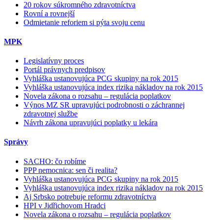
20 rokov súkromného zdravotníctva
Rovní a rovnejší
Odmietanie reforiem si pýta svoju cenu
MPK
Legislatívny proces
Portál právnych predpisov
Vyhláška ustanovujúca PCG skupiny na rok 2015
Vyhláška ustanovujúca index rizika nákladov na rok 2015
Novela zákona o rozsahu – regulácia poplatkov
Výnos MZ SR upravujúci podrobnosti o záchrannej
zdravotnej službe
Návrh zákona upravujúci poplatky u lekára
Správy
SACHO: čo robíme
PPP nemocnica: sen či realita?
Vyhláška ustanovujúca PCG skupiny na rok 2015
Vyhláška ustanovujúca index rizika nákladov na rok 2015
Aj Srbsko potrebuje reformu zdravotníctva
HPI v Jidřichovom Hradci
Novela zákona o rozsahu – regulácia poplatkov