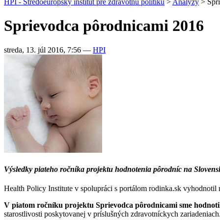
HPI - Stredoeurópsky inštitút pre zdravotnú politiku
>
Analýzy
>
Spr
Sprievodca pôrodnicami 2016
streda, 13. júl 2016, 7:56
—
HPI
Výsledky piateho ročníka projektu hodnotenia pôrodníc na Sloven
Health Policy Institute v spolupráci s portálom rodinka.sk vyhodnotil
V piatom ročníku projektu Sprievodca pôrodnicami
sme hodnotil
starostlivosti poskytovanej v príslušných zdravotníckych zariadeniach