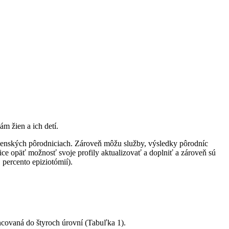
m žien a ich detí.
enských pôrodniciach. Zároveň môžu služby, výsledky pôrodníc
ce opäť možnosť svoje profily aktualizovať a doplniť a zároveň sú
 percento epiziotómií).
ncovaná do štyroch úrovní (Tabuľka 1).