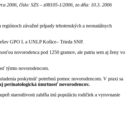
arca 2006, číslo: SZS – z08105-1/2006, zo dňa: 10.3. 2006
ých regiónoch závažné prípady tehotenských a neonatálnych
rešov GPO I. a UNLP Košice– Trieda SNP.
nosťou novorodenca pod 1250 gramov, ale patria sem aj ženy vo
ivosť týmto novorodencom.
hto zariadenia poskytnúť potrebnú pomoc novorodencom. V praxi sa
e aj perinatologická úmrtnosť novorodencov.
peň starostlivosti zahŕňa inú populáciu rodičiek a vyrovnanie