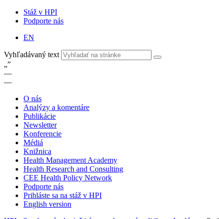
Stáž v HPI
Podporte nás
EN
Vyhľadávaný text
„
”
—
—
O nás
Analýzy a komentáre
Publikácie
Newsletter
Konferencie
Médiá
Knižnica
Health Management Academy
Health Research and Consulting
CEE Health Policy Network
Podporte nás
Prihláste sa na stáž v HPI
English version