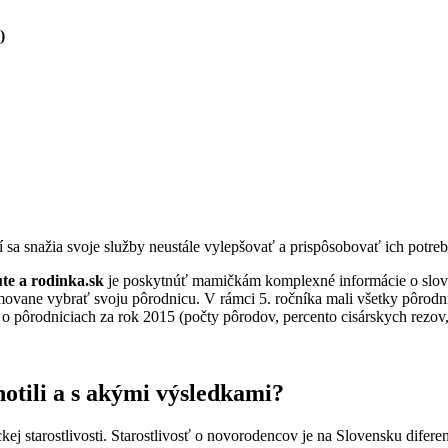
)
 sa snažia svoje služby neustále vylepšovať a prispôsobovať ich potrebá
ute a rodinka.sk
je poskytnúť mamičkám komplexné informácie o slov
ovane vybrať svoju pôrodnicu. V rámci 5. ročníka mali všetky pôrodni
 o pôrodniciach za rok 2015 (počty pôrodov, percento cisárskych rezov,
otili a s akými výsledkami?
ej starostlivosti. Starostlivosť o novorodencov je na Slovensku difere