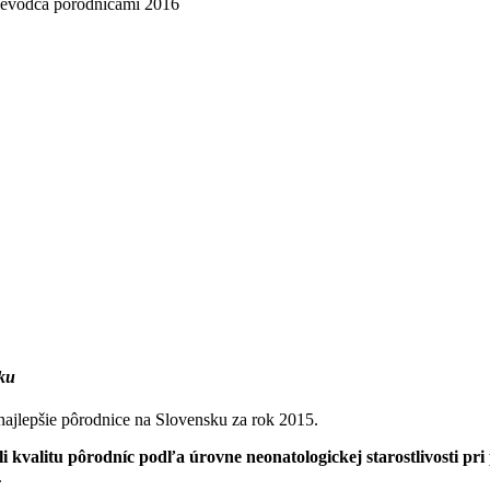
ievodca pôrodnicami 2016
sku
 najlepšie pôrodnice na Slovensku za rok 2015.
i kvalitu pôrodníc podľa úrovne neonatologickej starostlivosti pri
.