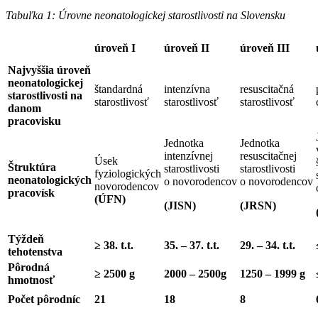
Tabuľka 1: Úrovne neonatologickej starostlivosti na Slovensku
úroveň I
úroveň II
úroveň III
Najvyššia úroveň
neonatologickej
štandardná
intenzívna
resuscitačná
starostlivosti na
starostlivosť
starostlivosť
starostlivosť
danom
pracovisku
Jednotka
Jednotka
intenzívnej
resuscitačnej
Úsek
Štruktúra
starostlivosti
starostlivosti
fyziologických
neonatologických
o novorodencov
o novorodencov
novorodencov
pracovísk
(ÚFN)
(JISN)
(JRSN)
Týždeň
≥ 38. t.t.
35. – 37. t.t.
29. – 34. t.t.
tehotenstva
Pôrodná
≥ 2500 g
2000 – 2500g
1250 – 1999 g
hmotnosť
Počet pôrodníc
21
18
8