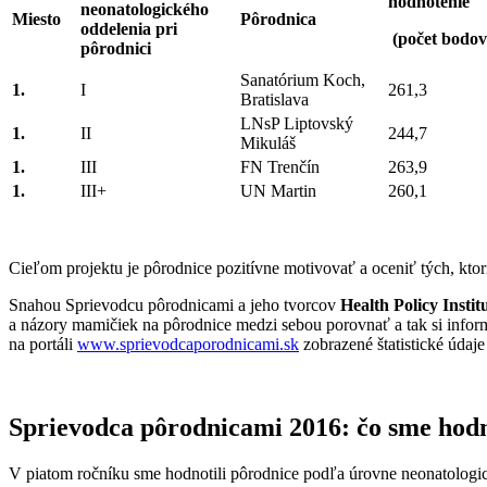
hodnotenie
neonatologického
Miesto
Pôrodnica
oddelenia pri
(počet bodov
pôrodnici
Sanatórium Koch,
1.
I
261,3
Bratislava
LNsP Liptovský
1.
II
244,7
Mikuláš
1.
III
FN Trenčín
263,9
1.
III+
UN Martin
260,1
Cieľom projektu je pôrodnice pozitívne motivovať a oceniť tých, ktorí
Snahou Sprievodcu pôrodnicami a jeho tvorcov
Health Policy Instit
a názory mamičiek na pôrodnice medzi sebou porovnať a tak si inform
na portáli
www.sprievodcaporodnicami.sk
zobrazené štatistické údaje
Sprievodca pôrodnicami 2016: čo sme hodn
V piatom ročníku sme hodnotili pôrodnice podľa úrovne neonatologick