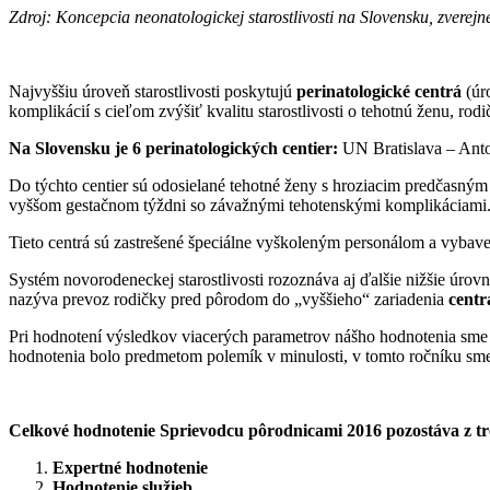
Zdroj: Koncepcia neonatologickej starostlivosti na Slovensku, zverej
Najvyššiu úroveň starostlivosti poskytujú
perinatologické centrá
(úro
komplikácií s cieľom zvýšiť kvalitu starostlivosti o tehotnú ženu, rod
Na Slovensku je 6 perinatologických centier:
UN Bratislava – Ant
Do týchto centier sú odosielané tehotné ženy s hroziacim predčasn
vyššom gestačnom týždni so závažnými tehotenskými komplikáciami
Tieto centrá sú zastrešené špeciálne vyškoleným personálom a vybav
Systém novorodeneckej starostlivosti rozoznáva aj ďalšie nižšie úrovn
nazýva prevoz rodičky pred pôrodom do „vyššieho“ zariadenia
centr
Pri hodnotení výsledkov viacerých parametrov nášho hodnotenia sme br
hodnotenia bolo predmetom polemík v minulosti, v tomto ročníku sme 
Celkové hodnotenie Sprievodcu pôrodnicami 2016 pozostáva z tro
Expertné hodnotenie
Hodnotenie služieb