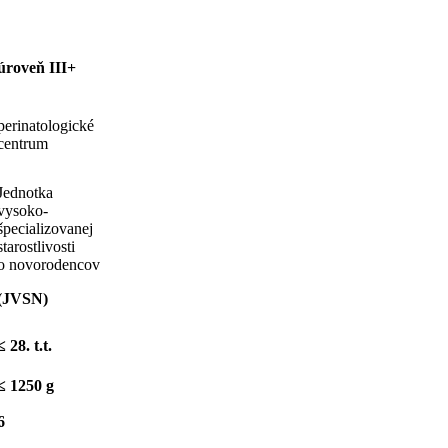
úroveň III+
perinatologické
centrum
Jednotka
vysoko-
špecializovanej
starostlivosti
o novorodencov
(JVSN)
≤ 28. t.t.
≤ 1250 g
6