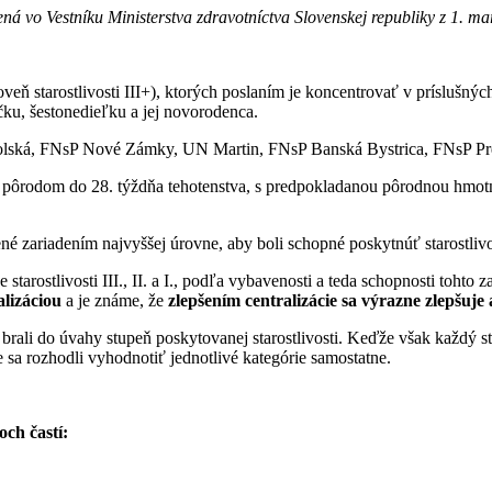
nená vo Vestníku Ministerstva zdravotníctva Slovenskej republiky z 1. m
veň starostlivosti III+), ktorých poslaním je koncentrovať v príslušn
ičku, šestonedieľku a jej novorodenca.
olská, FNsP Nové Zámky, UN Martin, FNsP Banská Bystrica, FNsP P
ým pôrodom do 28. týždňa tehotenstva, s predpokladanou pôrodnou hmot
.
ené zariadením najvyššej úrovne, aby boli schopné poskytnúť starostl
e starostlivosti III., II. a I., podľa vybavenosti a teda schopnosti to
alizáciou
a je známe, že
zlepšením centralizácie sa výrazne zlepšuj
ali do úvahy stupeň poskytovanej starostlivosti. Keďže však každý stu
sa rozhodli vyhodnotiť jednotlivé kategórie samostatne.
ch častí: