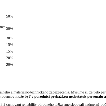
50%
zný
50%
30%
15%
15%
20%
20%
nálneho a materiálno-technického zabezpečenia. Myslíme si, že tieto p
vorodencov
môže byť v pôrodnici prekážkou nedostatok personálu 
 Pri zachovaní rentability pôrodného lôžka sme sledovali nadmerný po