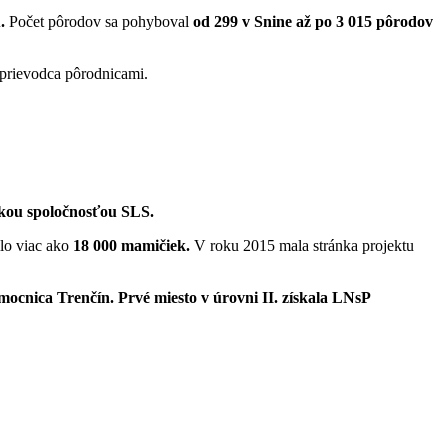
u.
Počet pôrodov sa pohyboval
od
299 v Snine až po 3 015 pôrodov
Sprievodca pôrodnicami.
ckou spoločnosťou SLS.
ilo viac ako
18 000 mamičiek.
V roku 2015 mala stránka projektu
mocnica Trenčín. Prvé miesto v úrovni II. získala LNsP