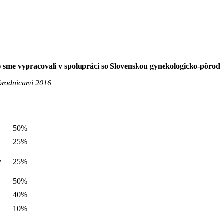
 sme vypracovali v spolupráci so Slovenskou gynekologicko-pôro
ôrodnicami 2016
50%
25%
y
25%
50%
40%
10%