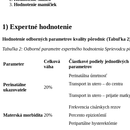
Hodnotenie mamičiek
1) Expertné hodnotenie
Hodnotenie odborných parametrov kvality pôrodníc (Tabuľka 2)
Tabuľka 2: Odborné parametre expertného hodnotenia Sprievodcu p
Celková
Čiastkové podiely jednotlivých
Parameter
váha
parametrov
Perinatálna úmrtnosť
Transport in utero – do centra
Perinatálne
20%
ukazovatele
Transport in utero – prijatie matk
Frekvencia cisárskych rezov
Materská morbidita
20%
Percento epiziotómií
Peripartálne hysterektómie