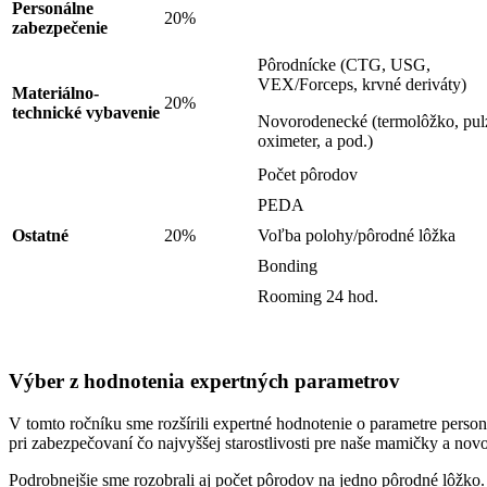
Personálne
20%
zabezpečenie
Pôrodnícke (CTG, USG,
VEX/Forceps, krvné deriváty)
Materiálno-
20%
technické vybavenie
Novorodenecké (termolôžko, pul
oximeter, a pod.)
Počet pôrodov
PEDA
Ostatné
20%
Voľba polohy/pôrodné lôžka
Bonding
Rooming 24 hod.
Výber z hodnotenia expertných parametrov
V tomto ročníku sme rozšírili expertné hodnotenie o parametre perso
pri zabezpečovaní čo najvyššej starostlivosti pre naše mamičky a no
Podrobnejšie sme rozobrali aj počet pôrodov na jedno pôrodné lôžko.