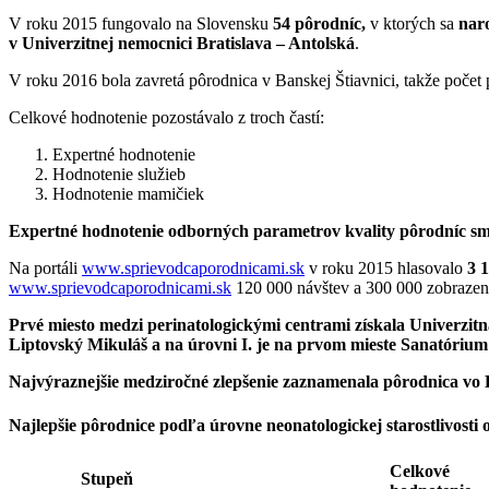
V roku 2015 fungovalo na Slovensku
54 pôrodníc,
v ktorých sa
naro
v Univerzitnej nemocnici Bratislava – Antolská
.
V roku 2016 bola zavretá pôrodnica v Banskej Štiavnici, takže počet
Celkové hodnotenie pozostávalo z troch častí:
Expertné hodnotenie
Hodnotenie služieb
Hodnotenie mamičiek
Expertné hodnotenie
odborných parametrov kvality pôrodníc sm
Na portáli
www.sprievodcaporodnicami.sk
v roku 2015 hlasovalo
3 
www.sprievodcaporodnicami.sk
120 000 návštev a 300 000 zobrazen
Prvé miesto medzi perinatologickými centrami získala Univerzitn
Liptovský Mikuláš a na úrovni I. je na prvom mieste Sanatóriu
Najvýraznejšie medziročné zlepšenie zaznamenala pôrodnica vo 
Najlepšie pôrodnice podľa úrovne neonatologickej starostlivosti 
Celkové
Stupeň