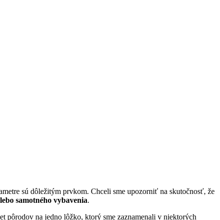
arametre sú dôležitým prvkom. Chceli sme upozorniť na skutočnosť, že
alebo samotného vybavenia
.
čet pôrodov na jedno lôžko, ktorý sme zaznamenali v niektorých