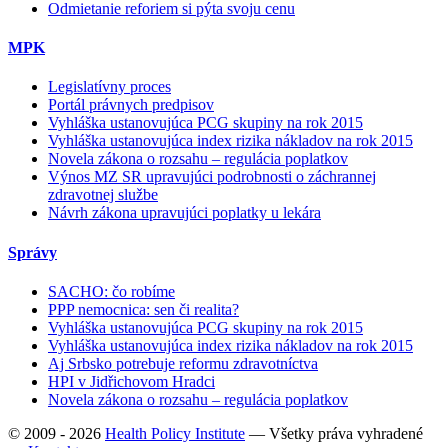
Odmietanie reforiem si pýta svoju cenu
MPK
Legislatívny proces
Portál právnych predpisov
Vyhláška ustanovujúca PCG skupiny na rok 2015
Vyhláška ustanovujúca index rizika nákladov na rok 2015
Novela zákona o rozsahu – regulácia poplatkov
Výnos MZ SR upravujúci podrobnosti o záchrannej
zdravotnej službe
Návrh zákona upravujúci poplatky u lekára
Správy
SACHO: čo robíme
PPP nemocnica: sen či realita?
Vyhláška ustanovujúca PCG skupiny na rok 2015
Vyhláška ustanovujúca index rizika nákladov na rok 2015
Aj Srbsko potrebuje reformu zdravotníctva
HPI v Jidřichovom Hradci
Novela zákona o rozsahu – regulácia poplatkov
© 2009 - 2026
Health Policy Institute
—
Všetky práva vyhradené