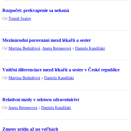
Rozpočet: prekvapenie sa nekoná
Od
Tomáš Szalay
Mezinárodní porovnání mezd lékařů a sester
Od
Martina Bednářová
,
Aneta Reisnerová
a
Daniela Kandilaki
Vnitřní diferenciace mezd lékařů a sester v České republice
Od
Martina Bednářová
a
Daniela Kandilaki
Relativní mzdy v sektoru zdravotnictví
Od
Aneta Reisnerová
a
Daniela Kandilaki
Zmeny prídu až po voľbách