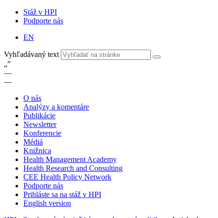
Stáž v HPI
Podporte nás
EN
Vyhľadávaný text
„
”
—
—
O nás
Analýzy a komentáre
Publikácie
Newsletter
Konferencie
Médiá
Knižnica
Health Management Academy
Health Research and Consulting
CEE Health Policy Network
Podporte nás
Prihláste sa na stáž v HPI
English version