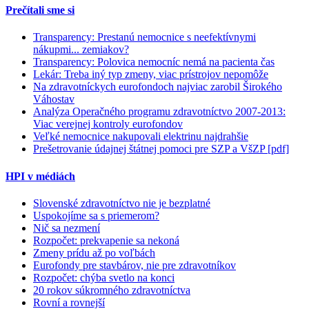
Prečítali sme si
Transparency: Prestanú nemocnice s neefektívnymi
nákupmi... zemiakov?
Transparency: Polovica nemocníc nemá na pacienta čas
Lekár: Treba iný typ zmeny, viac prístrojov nepomôže
Na zdravotníckych eurofondoch najviac zarobil Širokého
Váhostav
Analýza Operačného programu zdravotníctvo 2007-2013:
Viac verejnej kontroly eurofondov
Veľké nemocnice nakupovali elektrinu najdrahšie
Prešetrovanie údajnej štátnej pomoci pre SZP a VšZP [pdf]
HPI v médiách
Slovenské zdravotníctvo nie je bezplatné
Uspokojíme sa s priemerom?
Nič sa nezmení
Rozpočet: prekvapenie sa nekoná
Zmeny prídu až po voľbách
Eurofondy pre stavbárov, nie pre zdravotníkov
Rozpočet: chýba svetlo na konci
20 rokov súkromného zdravotníctva
Rovní a rovnejší