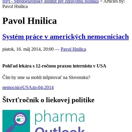
HPI - Stredoeurópsky inštitút pre zdravotnú politiku
>
Articles by:
Pavol Hnilica
Pavol Hnilica
Systém práce v amerických nemocniciach
piatok, 16. máj 2014, 20:00
—
Pavol Hnilica
Pohľad lekára s 12-ročnou praxou internistu v USA
Čím by sme sa mohli inšpirovať na Slovensku?
nemocnice
USA
zp-04-2014
Štvrťročník o liekovej politike