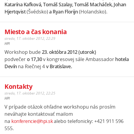
Katarína Kafková, Tomáš Szalay, Tomáš Macháček, Johan
Hjertqvist
(Švédsko)
a Ryan Florijn
(Holandsko).
Miesto a čas konania
streda, 17. október 2012, 22:29
HPI
Workshop bude
23. októbra 2012 (utorok)
podvečer
o 17,30
v kongresovej sále Ambassador
hotela
Devín
na Riečnej 4
v Bratislave.
Kontakty
streda, 17. október 2012, 22:25
HPI
V prípade otázok ohľadne workshopu nás prosím
neváhajte kontaktovať mailom
na
konferencie@hpi.sk
alebo telefonicky: +421 911 596
555.