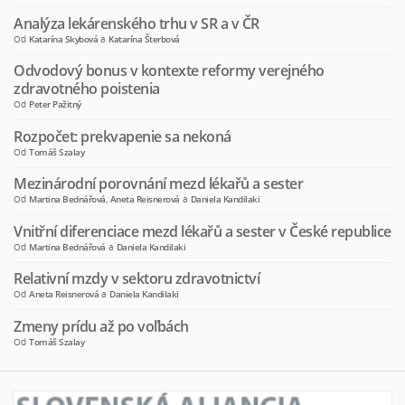
Analýza lekárenského trhu v SR a v ČR
Od
Katarína Skybová
a
Katarína Šterbová
Odvodový bonus v kontexte reformy verejného
zdravotného poistenia
Od
Peter Pažitný
Rozpočet: prekvapenie sa nekoná
Od
Tomáš Szalay
Mezinárodní porovnání mezd lékařů a sester
Od
Martina Bednářová
,
Aneta Reisnerová
a
Daniela Kandilaki
Vnitřní diferenciace mezd lékařů a sester v České republice
Od
Martina Bednářová
a
Daniela Kandilaki
Relativní mzdy v sektoru zdravotnictví
Od
Aneta Reisnerová
a
Daniela Kandilaki
Zmeny prídu až po voľbách
Od
Tomáš Szalay