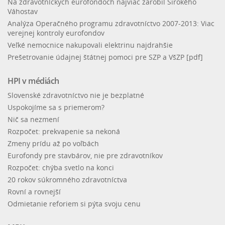
Na zdravotníckych eurofondoch najviac zarobil Širokého
Váhostav
Analýza Operačného programu zdravotníctvo 2007-2013: Viac
verejnej kontroly eurofondov
Veľké nemocnice nakupovali elektrinu najdrahšie
Prešetrovanie údajnej štátnej pomoci pre SZP a VšZP [pdf]
HPI v médiách
Slovenské zdravotníctvo nie je bezplatné
Uspokojíme sa s priemerom?
Nič sa nezmení
Rozpočet: prekvapenie sa nekoná
Zmeny prídu až po voľbách
Eurofondy pre stavbárov, nie pre zdravotníkov
Rozpočet: chýba svetlo na konci
20 rokov súkromného zdravotníctva
Rovní a rovnejší
Odmietanie reforiem si pýta svoju cenu