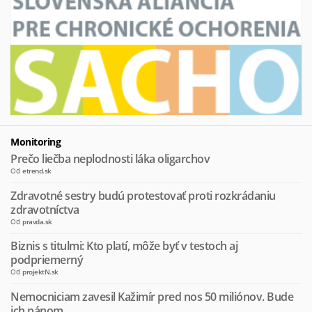
Monitoring
Prečo liečba neplodnosti láka oligarchov
Od
etrend.sk
Zdravotné sestry budú protestovať proti rozkrádaniu
zdravotníctva
Od
pravda.sk
Biznis s titulmi: Kto platí, môže byť v testoch aj
podpriemerný
Od
projektN.sk
Nemocniciam zavesil Kažimír pred nos 50 miliónov. Bude
ich pánom