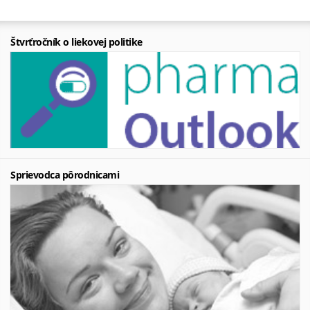
Štvrťročník o liekovej politike
Sprievodca pôrodnicami