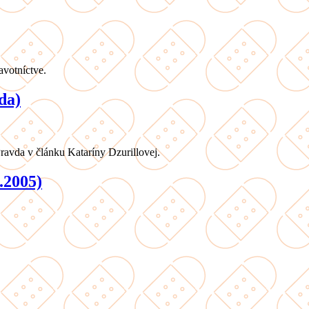
avotníctve.
da)
ravda v článku Kataríny Dzurillovej.
.2005)