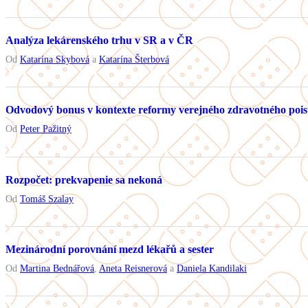
Analýza lekárenského trhu v SR a v ČR
Od
Katarína Skybová
a
Katarína Šterbová
Odvodový bonus v kontexte reformy verejného zdravotného pois
Od
Peter Pažitný
Rozpočet: prekvapenie sa nekoná
Od
Tomáš Szalay
Mezinárodní porovnání mezd lékařů a sester
Od
Martina Bednářová
,
Aneta Reisnerová
a
Daniela Kandilaki