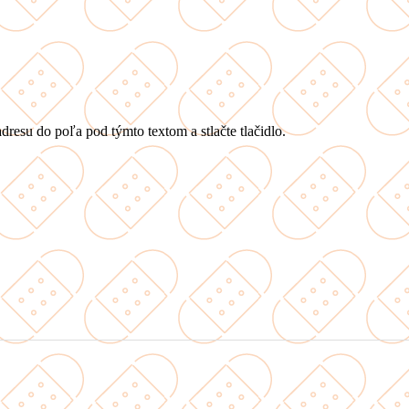
dresu do poľa pod týmto textom a stlačte tlačidlo.