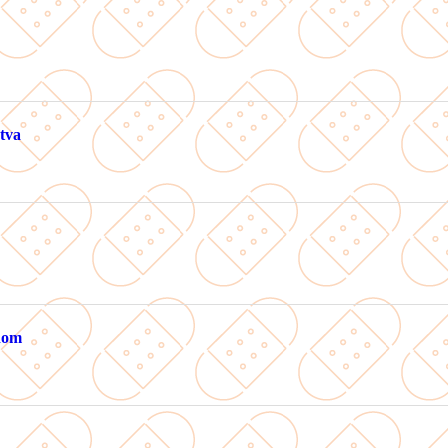
tva
ánom