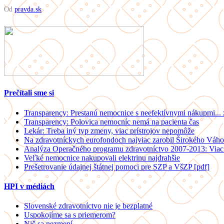
Od
pravda.sk
Prečítali sme si
Transparency: Prestanú nemocnice s neefektívnymi nákupmi...
Transparency: Polovica nemocníc nemá na pacienta čas
Lekár: Treba iný typ zmeny, viac prístrojov nepomôže
Na zdravotníckych eurofondoch najviac zarobil Širokého Váho
Analýza Operačného programu zdravotníctvo 2007-2013: Viac 
Veľké nemocnice nakupovali elektrinu najdrahšie
Prešetrovanie údajnej štátnej pomoci pre SZP a VšZP [pdf]
HPI v médiách
Slovenské zdravotníctvo nie je bezplatné
Uspokojíme sa s priemerom?
Nič sa nezmení