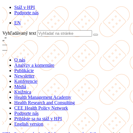
Stáž v HPI
Podporte nás
EN
Vyhľadávaný text
„
”
—
—
O nás
Analýzy a komentáre
Publikácie
Newsletter
Konferencie
Médiá
Knižnica
Health Management Academy
Health Research and Consulting
CEE Health Policy Network
Podporte nás
Prihláste sa na stáž v HPI
English version