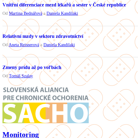
Vnitřní diferenciace mezd lékařů a sester v České republice
Od
Martina Bednářová
a
Daniela Kandilaki
Relativní mzdy v sektoru zdravotnictví
Od
Aneta Reisnerová
a
Daniela Kandilaki
Zmeny prídu až po voľbách
Od
Tomáš Szalay
Monitoring