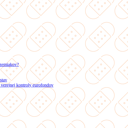
 zemiakov?
stav
verejnej kontroly eurofondov