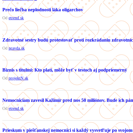
Prečo liečba neplodnosti láka oligarchov
Od
etrend.sk
Zdravotné sestry budú protestovať proti rozkrádaniu zdravotníc
Od
pravda.sk
Biznis s titulmi: Kto platí, môže byť v testoch aj podpriemerný
Od
projektN.sk
Nemocniciam zavesil Kažimír pred nos 50 miliónov. Bude ich p
Od
etrend.sk
Prieskum v piešťanskej nemocnici si každý vysvetľuje po svojom