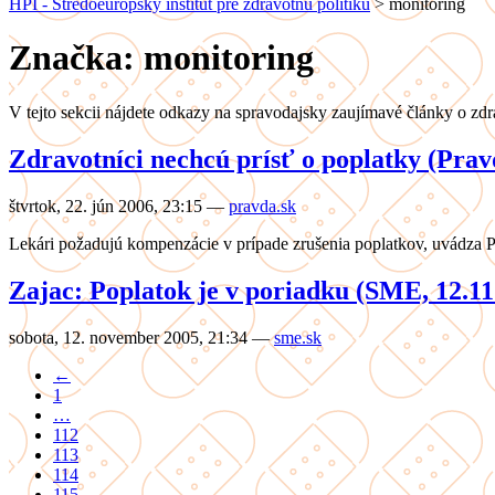
HPI - Stredoeurópsky inštitút pre zdravotnú politiku
>
monitoring
Značka: monitoring
V tejto sekcii nájdete odkazy na spravodajsky zaujímavé články o zdr
Zdravotníci nechcú prísť o poplatky (Prav
štvrtok, 22. jún 2006, 23:15
—
pravda.sk
Lekári požadujú kompenzácie v prípade zrušenia poplatkov, uvádza P
Zajac: Poplatok je v poriadku (SME, 12.11
sobota, 12. november 2005, 21:34
—
sme.sk
←
1
…
112
113
114
115