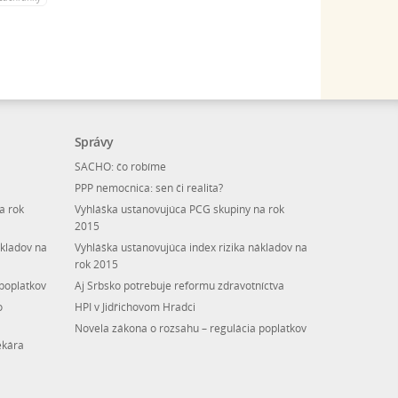
Správy
SACHO: čo robíme
PPP nemocnica: sen či realita?
a rok
Vyhláška ustanovujúca PCG skupiny na rok
2015
ákladov na
Vyhláška ustanovujúca index rizika nákladov na
rok 2015
poplatkov
Aj Srbsko potrebuje reformu zdravotníctva
o
HPI v Jidřichovom Hradci
Novela zákona o rozsahu – regulácia poplatkov
ekára