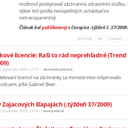
možnosť poskytovať záchrannú zdravotnú službu. 
výber bol podľa neúspešných uchádzačov
netransparentný.
Článok bol
publikovaný
v časopise .týždeň č. 37/2009
ib-03/2009
Raši
v médiách
kové licencie: Raši to rád neprehľadné (Trend
09)
5. september 2009, 23:10
—
ekonomika.etrend.sk
deľovaní licencií na záchranky sa ministerstvo inšpirovalo
odcami, píše Gabriel Beer.
v Zajacových šľapajách (.týždeň 37/2009)
3. september 2009, 23:00
—
www.tyzden.sk