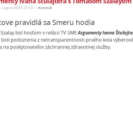
menty Ivana Štulajtera s Tomášom Szalayom
6. august 2009, 21:13
—
tv.sme.sk
cove pravidlá sa Smeru hodia
Szalay bol hosťom v relácii TV SME
Argumenty Ivana Štulajte
boli podozrenia z netransparentnosti prvého kola výberov
a na poskytovateľov záchrannej zdravotnej služby.