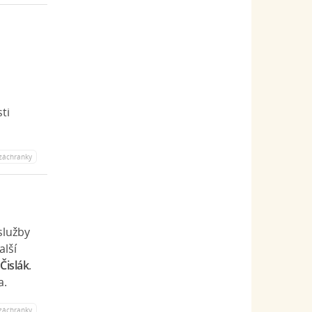
ti
záchranky
služby
alší
Čislák
.
a.
záchranky