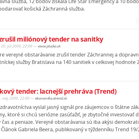
avná služba, 12 bodov získala Life Star Emergency a 10 bod
odarovať košická Záchranná služba.
rušil miliónový tender na sanitky
 20. júl 2009, 22:00
—
www.pluska.sk
re verejné obstarávanie zrušil tender Záchrannej a dopravn
níckej služby Bratislava na 140 sanitiek v celkovej hodnote 2
kový tender: lacnejší prehráva (Trend)
3. máj 2009, 22:00
—
ekonomika.etrend.sk
zdravotníctva vyslal jasný signál pre záujemcov o štátne zák
my, ktoré si chcú seriózne zasúťažiť, je zbytočné investovať 
 čas a peniaze. Verejné obstarávania sú iba akýsi demokrati
. Článok Gabriela Beera, publikovaný v týždenníku Trend 19/