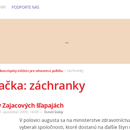
HPI
PODPORTE NÁS
—
doeurópsky inštitút pre zdravotnú politiku
>
záchranky
ačka: záchranky
v Zajacových šľapajách
0. september 2009, 14:00
—
Tomáš Szalay
V polovici augusta sa na ministerstve zdravotníctv
vyberali spoločnosti, ktoré dostanú na ďalšie štyri