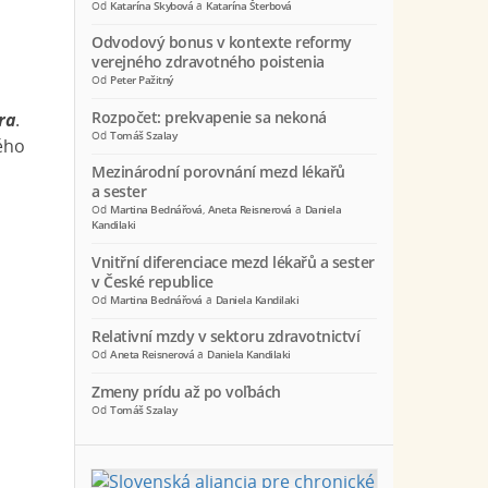
Od
Katarína Skybová
a
Katarína Šterbová
Odvodový bonus v kontexte reformy
verejného zdravotného poistenia
Od
Peter Pažitný
Rozpočet: prekvapenie sa nekoná
ra
.
Od
Tomáš Szalay
ého
Mezinárodní porovnání mezd lékařů
a sester
Od
Martina Bednářová
,
Aneta Reisnerová
a
Daniela
Kandilaki
Vnitřní diferenciace mezd lékařů a sester
v České republice
Od
Martina Bednářová
a
Daniela Kandilaki
Relativní mzdy v sektoru zdravotnictví
Od
Aneta Reisnerová
a
Daniela Kandilaki
Zmeny prídu až po voľbách
Od
Tomáš Szalay