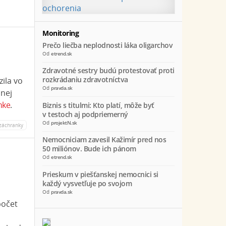
Monitoring
Prečo liečba neplodnosti láka oligarchov
Od
etrend.sk
Zdravotné sestry budú protestovať proti
rozkrádaniu zdravotníctva
ila vo
Od
pravda.sk
nnej
nke
.
Biznis s titulmi: Kto platí, môže byť
v testoch aj podpriemerný
Od
projektN.sk
záchranky
Nemocniciam zavesil Kažimír pred nos
50 miliónov. Bude ich pánom
Od
etrend.sk
Prieskum v piešťanskej nemocnici si
každý vysvetľuje po svojom
Od
pravda.sk
počet