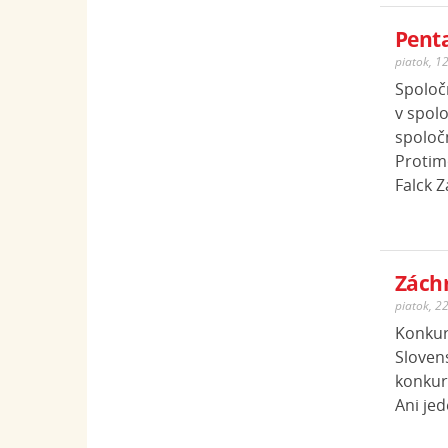
Penta
piatok, 1
Spoloč
v spolo
spoločn
Protim
Falck 
Záchr
piatok, 2
Konkur
Slovens
konkurz
Ani je