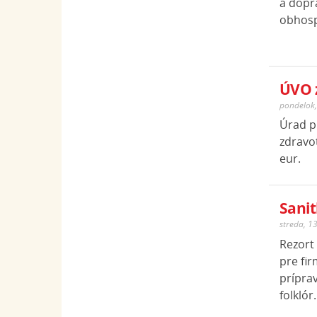
a dopr
obhosp
ÚVO z
pondelok,
Úrad p
zdravot
eur.
Sanit
streda, 1
Rezort 
pre fir
príprav
folklór