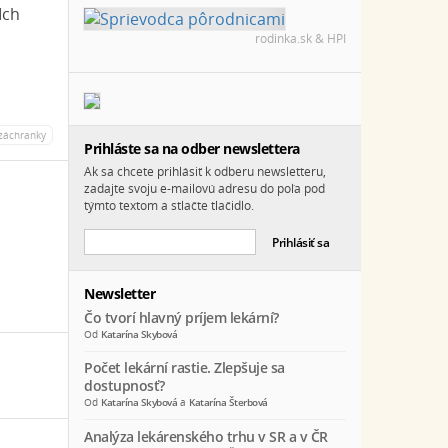
Ich
rodinka.sk & HPI
.
záchranky
Prihláste sa na odber newslettera
Ak sa chcete prihlásiť k odberu newsletteru,
zadajte svoju e-mailovú adresu do poľa pod
týmto textom a stlačte tlačidlo.
Newsletter
Čo tvorí hlavný príjem lekární?
Od
Katarína Skybová
Počet lekární rastie. Zlepšuje sa
dostupnosť?
Od
Katarína Skybová
a
Katarína Šterbová
Analýza lekárenského trhu v SR a v ČR