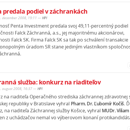
 predala podiel v záchrankách
2. december 2008, 19:11
—
HPI
nosť Penta Investment predala svoj 49,11-percentný podiel
čnosti Falck Záchranná, a.s., jej majoritnému akcionárovi,
osti Falck SK. Firma Falck SK sa tak po schválení transakcie
onopolným úradom SR stane jediným vlastníkom spoločnos
Záchranná.
anná služba: konkurz na riaditeľov
2. august 2008, 16:37
—
HPI
z na riaditeľa Operačného strediska záchrannej zdravotnej 
kej republiky v Bratislave vyhral
Pharm. Dr. Ľubomír Kočiš
. Ď
, na riaditeľa Záchrannej služby Košice, vyhral
MUDr. Viliam 
den z uchádzačov nemal vo výberovom konaní protikandidát