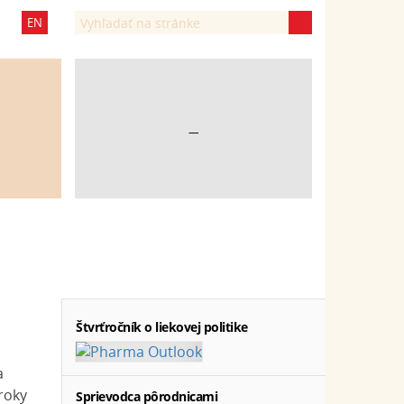
EN
—
Štvrťročník o liekovej politike
a
 roky
Sprievodca pôrodnicami