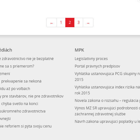
←
1
2
3
→
édiách
MPK
 zdravotníctvo nie je bezplatné
Legislatívny proces
me sa s priemerom?
Portál právnych predpisov
ezmení
Vyhláška ustanovujúca PCG skupiny n
2015
: prekvapenie sa nekoná
Vyhláška ustanovujúca index rizika n
ídu až po voľbách
rok 2015
 pre stavbárov, nie pre zdravotníkov
Novela zákona o rozsahu – regulácia 
 chýba svetlo na konci
Výnos MZ SR upravujúci podrobnosti 
 súkromného zdravotníctva
záchrannej zdravotnej službe
ovnejší
Návrh zákona upravujúci poplatky u l
e reforiem si pýta svoju cenu