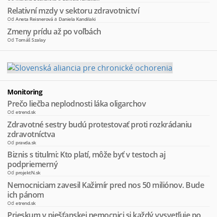
Relativní mzdy v sektoru zdravotnictví
Od
Aneta Reisnerová
a
Daniela Kandilaki
Zmeny prídu až po voľbách
Od
Tomáš Szalay
Monitoring
Prečo liečba neplodnosti láka oligarchov
Od
etrend.sk
Zdravotné sestry budú protestovať proti rozkrádaniu
zdravotníctva
Od
pravda.sk
Biznis s titulmi: Kto platí, môže byť v testoch aj
podpriemerný
Od
projektN.sk
Nemocniciam zavesil Kažimír pred nos 50 miliónov. Bude
ich pánom
Od
etrend.sk
Prieskum v piešťanskej nemocnici si každý vysvetľuje po