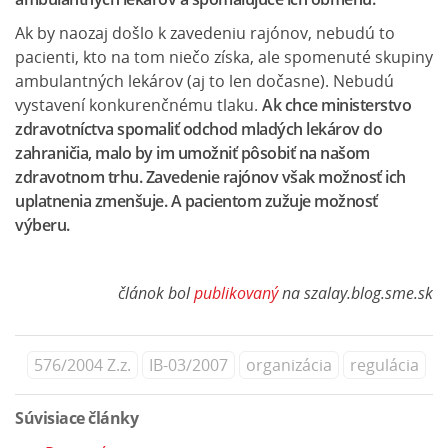
Ak by naozaj došlo k zavedeniu rajónov, nebudú to
pacienti, kto na tom niečo získa, ale spomenuté skupiny
ambulantných lekárov (aj to len dočasne). Nebudú
vystavení konkurenčnému tlaku.
Ak chce ministerstvo
zdravotníctva spomaliť odchod mladých lekárov do
zahraničia, malo by im umožniť pôsobiť na našom
zdravotnom trhu. Zavedenie rajónov však možnosť ich
uplatnenia zmenšuje. A pacientom zužuje možnosť
výberu.
článok bol
publikovaný
na szalay.blog.sme.sk
576/2004 Z.z.
IB-03/2007
organizácia
regulácia
Súvisiace články