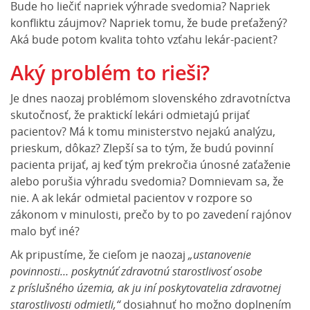
Bude ho liečiť napriek výhrade svedomia? Napriek
konfliktu záujmov? Napriek tomu, že bude preťažený?
Aká bude potom kvalita tohto vzťahu lekár-pacient?
Aký problém to rieši?
Je dnes naozaj problémom slovenského zdravotníctva
skutočnosť, že praktickí lekári odmietajú prijať
pacientov? Má k tomu ministerstvo nejakú analýzu,
prieskum, dôkaz? Zlepší sa to tým, že budú povinní
pacienta prijať, aj keď tým prekročia únosné zaťaženie
alebo porušia výhradu svedomia? Domnievam sa, že
nie. A ak lekár odmietal pacientov v rozpore so
zákonom v minulosti, prečo by to po zavedení rajónov
malo byť iné?
Ak pripustíme, že cieľom je naozaj
„ustanovenie
povinnosti… poskytnúť zdravotnú starostlivosť osobe
z príslušného územia, ak ju iní poskytovatelia zdravotnej
starostlivosti odmietli,“
dosiahnuť ho možno doplnením