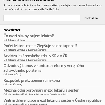
Ak sa chcete prihlásiť k odberu newsletteru, zadajte svoju e-mailovú adresu
do poľa pod týmto textom a stlačte tlačidlo.
Newsletter
Čo tvorí hlavný príjem lekární?
Od
Katarína Skybová
Počet lekární rastie. Zlepšuje sa dostupnosť?
Od
Katarína Skybová
a
Katarína Šterbová
Analýza lekárenského trhu v SR a v ČR
Od
Katarína Skybová
a
Katarína Šterbová
Odvodový bonus v kontexte reformy verejného
zdravotného poistenia
Od
Peter Pažitný
Rozpočet: prekvapenie sa nekoná
Od
Tomáš Szalay
Mezinárodní porovnání mezd lékařů a sester
Od
Martina Bednářová
,
Aneta Reisnerová
a
Daniela Kandilaki
Vnitřní diferenciace mezd lékařů a sester v České republice
Od
Martina Bednářová
a
Daniela Kandilaki