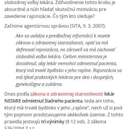
slobodnej voľby lekára. Zdôvodnenie tohto kroku je
absurdné a núti hľadať skutočnú motiváciu pre
zavedenie rajonizácie. Čo tým kto sleduje?
Začnime agentúrnou správou (SITA, 9. 3. 2007):
Ako sa uvádza v predbežnej informácií k novele
zákona o zdravotnej starostlivosti, opäť sa má
definovať rajonizácia, no zároveň sa má zachovať
slobodná voľba lekára. Cieľom ministerstva je
dosiahnuť, aby lekár nemohol odmietnuť pacienta,
ktorý má trvalé bydlisko v jeho rajóne. Rajonizácia sa
má týkať praktických lekárov pre deti i dospelých,
gynekológov a zubárov.
Dnes podľa
zákona o zdravotnej starostlivosti
lekár
NESMIE odmietnuť žiadneho pacienta
, teda ani toho,
ktorý má trvalé bydlisko v jeho „rajóne“, nech už si pod
tým pojmom predstavujeme akékoľvek územie. Z tohto
pravidla jestvujú
tri výnimky
(§ 12 ods. 2 zákona
576/2004 Z.z.):