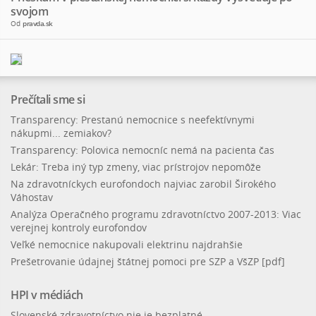
svojom
Od
pravda.sk
Prečítali sme si
Transparency: Prestanú nemocnice s neefektívnymi
nákupmi... zemiakov?
Transparency: Polovica nemocníc nemá na pacienta čas
Lekár: Treba iný typ zmeny, viac prístrojov nepomôže
Na zdravotníckych eurofondoch najviac zarobil Širokého
Váhostav
Analýza Operačného programu zdravotníctvo 2007-2013: Viac
verejnej kontroly eurofondov
Veľké nemocnice nakupovali elektrinu najdrahšie
Prešetrovanie údajnej štátnej pomoci pre SZP a VšZP [pdf]
HPI v médiách
Slovenské zdravotníctvo nie je bezplatné