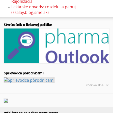
Rajonizácia
Lekárske obvody: rozdeľuj a panuj
(szalay.blog.sme.sk)
Štvrťročník o liekovej politike
Sprievodca pôrodnicami
rodinka.sk & HPI
Prihláste sa na odber newslettera