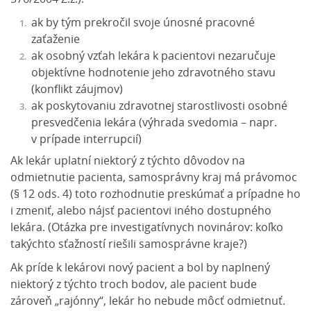
ak by tým prekročil svoje únosné pracovné
zaťaženie
ak osobný vzťah lekára k pacientovi nezaručuje
objektívne hodnotenie jeho zdravotného stavu
(konflikt záujmov)
ak poskytovaniu zdravotnej starostlivosti osobné
presvedčenia lekára (výhrada svedomia – napr.
v prípade interrupcií)
Ak lekár uplatní niektorý z týchto dôvodov na
odmietnutie pacienta, samosprávny kraj má právomoc
(§ 12 ods. 4) toto rozhodnutie preskúmať a prípadne ho
i zmeniť, alebo nájsť pacientovi iného dostupného
lekára. (Otázka pre investigatívnych novinárov: koľko
takýchto sťažností riešili samosprávne kraje?)
Ak príde k lekárovi nový pacient a bol by naplnený
niektorý z týchto troch bodov, ale pacient bude
zároveň „rajónny“, lekár ho nebude môcť odmietnuť.