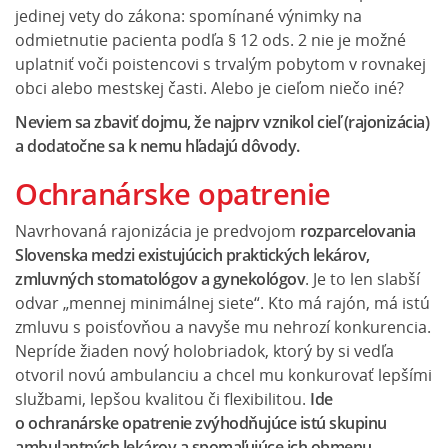
jedinej vety do zákona: spomínané výnimky na
odmietnutie pacienta podľa § 12 ods. 2 nie je možné
uplatniť voči poistencovi s trvalým pobytom v rovnakej
obci alebo mestskej časti. Alebo je cieľom niečo iné?
Neviem sa zbaviť dojmu, že najprv vznikol cieľ (rajonizácia)
a dodatočne sa k nemu hľadajú dôvody.
Ochranárske opatrenie
Navrhovaná rajonizácia je predvojom
rozparcelovania
Slovenska medzi existujúcich praktických lekárov,
zmluvných stomatológov a gynekológov
. Je to len slabší
odvar „mennej minimálnej siete“. Kto má rajón, má istú
zmluvu s poisťovňou a navyše mu nehrozí konkurencia.
Nepríde žiaden nový holobriadok, ktorý by si vedľa
otvoril novú ambulanciu a chcel mu konkurovať lepšími
službami, lepšou kvalitou či flexibilitou.
Ide
o ochranárske opatrenie zvýhodňujúce istú skupinu
ambulantných lekárov a spomaľujúce ich obmenu.