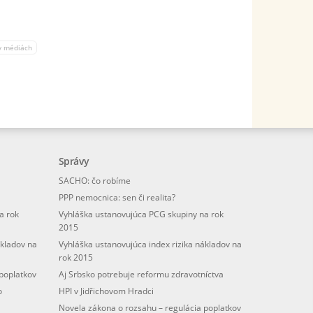
v médiách
Správy
SACHO: čo robíme
PPP nemocnica: sen či realita?
a rok
Vyhláška ustanovujúca PCG skupiny na rok
2015
ákladov na
Vyhláška ustanovujúca index rizika nákladov na
rok 2015
poplatkov
Aj Srbsko potrebuje reformu zdravotníctva
o
HPI v Jidřichovom Hradci
Novela zákona o rozsahu – regulácia poplatkov