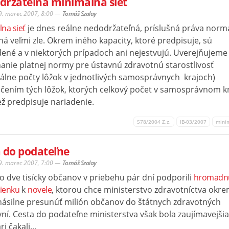
držateľná minimálna sieť
29. marec 2007, 8:00
—
Tomáš Szalay
na sieť
je dnes reálne nedodržateľná, príslušná práva norma
á veľmi zle. Okrem iného kapacity, ktoré predpisuje, sú
ené a v niektorých prípadoch ani nejestvujú. Uverejňujeme
anie platnej normy pre ústavnú zdravotnú starostlivosť
álne počty lôžok v jednotlivých samosprávnych krajoch)
ačením tých lôžok, ktorých celkový počet v samosprávnom kra
ež predpisuje nariadenie.
578/2004 Z.z.
IB-03/2007
mini
 do podateľne
29. marec 2007, 7:00
—
Tomáš Szalay
o dve tisícky občanov v priebehu pár dní podporili
hromadn
ienku
k
novele
, ktorou chce ministerstvo zdravotníctva okr
násilne presunúť milión občanov do štátnych zdravotných
ní. Cesta do podateľne ministerstva však bola zaujímavejšia
i čakali...