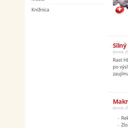
Knižnica
Silný
štvrtok, 
Rast H
po výs
zaujíma
Makr
štvrtok, 
Re
Zlo