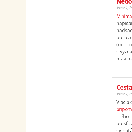
Nedo
štvrtok, 
Minimál
napísan
nadsad
porovn
(minim
s vyzn
nižší n
Cesta
štvrtok, 
Viac ak
pripom
iného 
poisťov
signatár