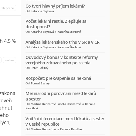
Čo tvorí hlavný príjem lekární?
trh práce
Od
Katarína Skybová
Počet lekární rastie. Zlepšuje sa
dostupnosť?
Od
Katarína Skybová
a
Katarína Šterbová
h 4,5 %
Analýza lekárenského trhu v SR a v ČR
Od
Katarína Skybová
a
Katarína Šterbová
Odvodový bonus v kontexte reformy
makro
verejného zdravotného poistenia
Od
Peter Pažitný
Rozpočet: prekvapenie sa nekoná
Od
Tomáš Szalay
 zákona
Mezinárodní porovnání mezd lékařů
a sester
ároveň
Od
Martina Bednářová
,
Aneta Reisnerová
a
Daniela
ahnuť,
Kandilaki
jeho
Vnitřní diferenciace mezd lékařů a sester
lých,
v České republice
Od
Martina Bednářová
a
Daniela Kandilaki