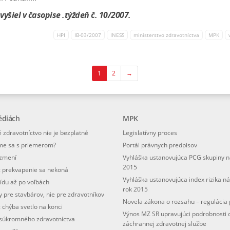
vyšiel v časopise .týždeň č. 10/2007.
HPI
IB-03/2007
INESS
ministerstvo zdravotníctva
MPK
1
2
→
édiách
MPK
 zdravotníctvo nie je bezplatné
Legislatívny proces
me sa s priemerom?
Portál právnych predpisov
ezmení
Vyhláška ustanovujúca PCG skupiny n
2015
: prekvapenie sa nekoná
Vyhláška ustanovujúca index rizika n
ídu až po voľbách
rok 2015
 pre stavbárov, nie pre zdravotníkov
Novela zákona o rozsahu – regulácia 
 chýba svetlo na konci
Výnos MZ SR upravujúci podrobnosti 
 súkromného zdravotníctva
záchrannej zdravotnej službe