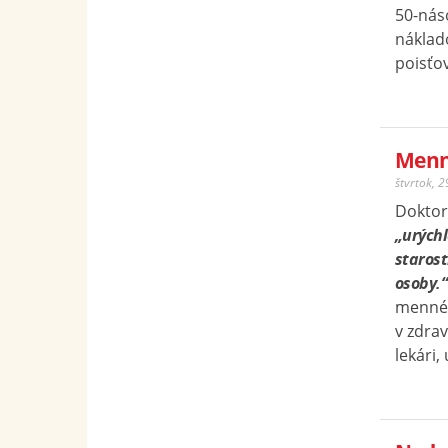
50-nás
náklad
poisťo
Menn
štvrtok, 
Doktor
„urých
starost
osoby.“
mennéh
v zdrav
lekári