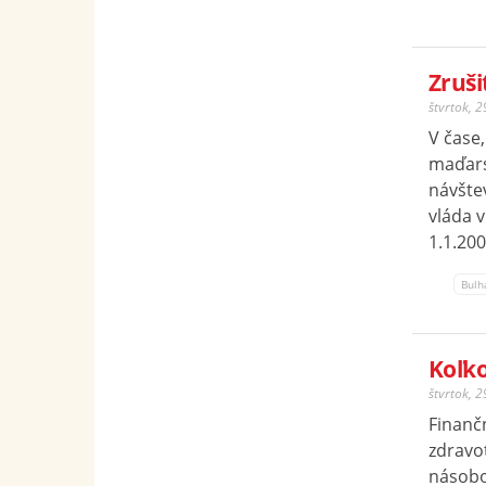
Zruši
štvrtok, 
V čase,
maďars
návštev
vláda 
1.1.200
Bulh
Koľko
štvrtok, 
Finanč
zdravot
násobo