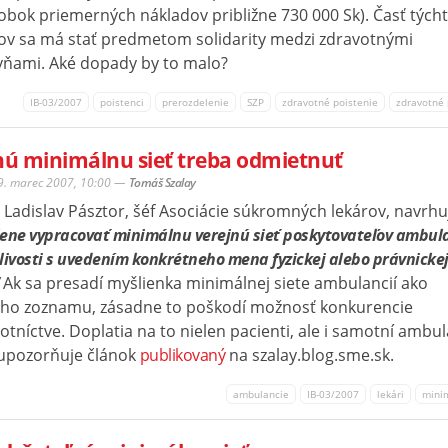
obok priemerných nákladov približne 730 000 Sk). Časť tých
ov sa má stať predmetom solidarity medzi zdravotnými
vňami. Aké dopady by to malo?
IB-03/2007
poistenci
prerozdelenie
SZP
zdravotné poistenie
zdravotné
ú minimálnu sieť treba odmietnuť
29. marec 2007, 10:00
—
Tomáš Szalay
 Ladislav Pásztor, šéf Asociácie súkromných lekárov, navrhu
lene vypracovať minimálnu verejnú sieť poskytovateľov ambul
livosti s uvedením konkrétneho mena fyzickej alebo právnicke
Ak sa presadí myšlienka minimálnej siete ambulancií ako
o zoznamu, zásadne to poškodí možnosť konkurencie
otníctve. Doplatia na to nielen pacienti, ale i samotní ambul
, upozorňuje článok
publikovaný
na szalay.blog.sme.sk.
ambulancie
IB-03/2007
lekári
mini