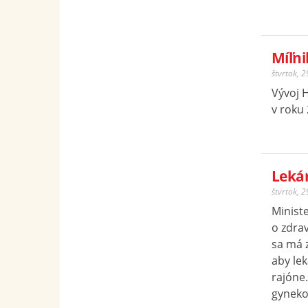
Míľni
štvrtok, 
Vývoj H
v roku 
Lekár
štvrtok, 
Ministe
o zdrav
sa má 
aby le
rajóne.
gyneko