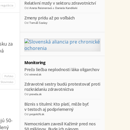
Relativní mzdy v sektoru zdravotnictví
regulácia
Od
Aneta Reisnerová
a
Daniela Kandilaki
Zmeny prídu až po voľbách
Od
Tomáš Szalay
sku za
vá
Monitoring
Prečo liečba neplodnosti láka oligarchov
Od
etrend.sk
Poľsko
Slovinsko
Zdravotné sestry budú protestovať proti
rozkrádaniu zdravotníctva
Od
pravda.sk
Biznis s titulmi: Kto platí, môže byť
v testoch aj podpriemerný
Od
projektN.sk
jú 50-
Nemocniciam zavesil Kažimír pred nos
dený
50 miliónov. Bude ich pánom