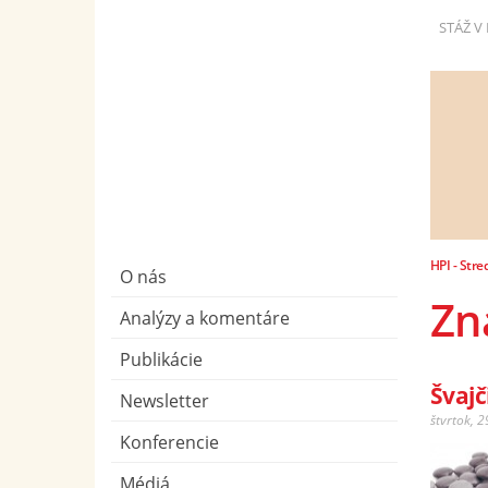
STÁŽ V 
HPI - Stre
O nás
Zn
Analýzy a komentáre
Publikácie
Švajč
Newsletter
štvrtok, 
Konferencie
Médiá