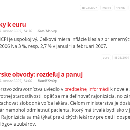
IB-03/2007
makro
trendy
ky k euru
29. marec 2007, 14:30
—
Karol Morvay
CPI je uspokojivý. Celková miera inflácie klesla z priemernýc
2006 Na 3 %, resp. 2,7 % v januári a februári 2007.
euro
IB-03/2007
ske obvody: rozdeľuj a panuj
29. marec 2007, 14:00
—
Tomáš Szalay
rstvo zdravotníctva uviedlo v
predbežnej informácii
k novele
otnej starostlivosti, opäť sa má definovať rajonizácia, no z
zachovať slobodná voľba lekára. Cieľom ministerstva je dosi
kár nemohol odmietnuť pacienta, ktorý má trvalé bydlisko v 
 Rajonizácia sa má týkať praktických lekárov pre deti i dospe
lógov a zubárov.