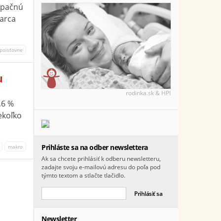
 opačnú
marca
 poisťovne
u
rodinka.sk & HPI
9,6 %
ekoľko
Prihláste sa na odber newslettera
makro
Ak sa chcete prihlásiť k odberu newsletteru,
zadajte svoju e-mailovú adresu do poľa pod
týmto textom a stlačte tlačidlo.
Newsletter