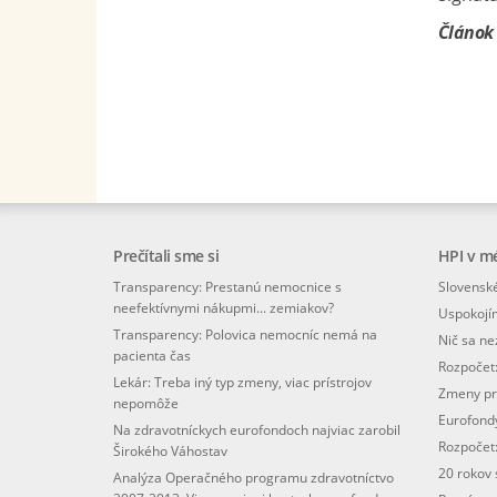
Článok 
Prečítali sme si
HPI v m
Transparency: Prestanú nemocnice s
Slovenské
neefektívnymi nákupmi... zemiakov?
Uspokojí
Transparency: Polovica nemocníc nemá na
Nič sa n
pacienta čas
Rozpočet
Lekár: Treba iný typ zmeny, viac prístrojov
Zmeny pr
nepomôže
Eurofondy
Na zdravotníckych eurofondoch najviac zarobil
Rozpočet:
Širokého Váhostav
20 rokov
Analýza Operačného programu zdravotníctvo