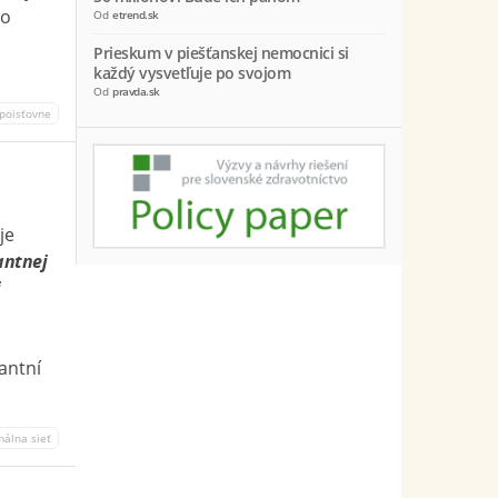
to
Od
etrend.sk
Prieskum v piešťanskej nemocnici si
každý vysvetľuje po svojom
Od
pravda.sk
 poisťovne
je
antnej
j
antní
málna sieť