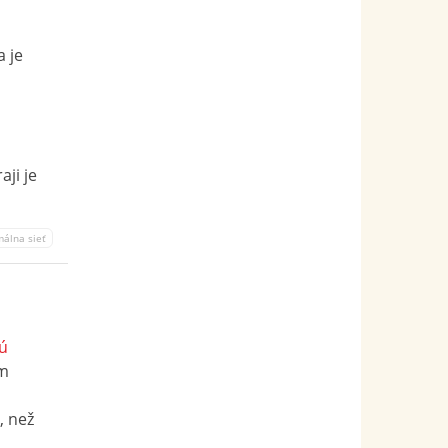
 je
ji je
málna sieť
ú
em
, než