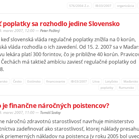
576/2004 Z.z.
IB-03/2007
organizácia
ť poplatky sa rozhodlo jedine Slovensko
29. marec 2007, 12:00
—
Peter Pažitný
 keď slovenská vláda regulačné poplatky znížila na 0 korún,
ká vláda rozhodla o ich zavedení. Od 15. 2. 2007 sa v Maďar
u lekára platí 300 forintov, čo je približne 40 korún. Pravico
v Čechách má taktiež ambíciu zaviesť regulačné poplatky od
8.
arsko
Česko
Estónsko
financovanie
IB-03/2007
Litva
Lotyšsko
Maďarsko
poplatky
Rumunsko
 je finančne náročných poistencov?
29. marec 2007, 11:00
—
Tomáš Szalay
ne náročnú zdravotnú starostlivosť navrhuje ministerstvo
níctva zadefinovať ako starostlivosť, ktorej náklady presahu
k priemerných nákladov na poistenca (v roku 2005 bol uve