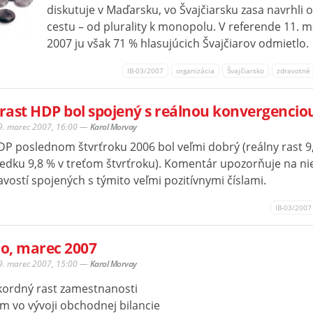
diskutuje v Maďarsku, vo Švajčiarsku zasa navrhli
cestu – od plurality k monopolu. V referende 11. 
2007 ju však 71 % hlasujúcich Švajčiarov odmietlo.
IB-03/2007
organizácia
Švajčiarsko
zdravotné
 rast HDP bol spojený s reálnou konvergencio
29. marec 2007, 16:00
—
Karol Morvay
DP poslednom štvrťroku 2006 bol veľmi dobrý (reálny rast 
ledku 9,8 % v treťom štvrťroku). Komentár upozorňuje na ni
vostí spojených s týmito veľmi pozitívnymi číslami.
IB-03/2007
o, marec 2007
29. marec 2007, 15:00
—
Karol Morvay
kordný rast zamestnanosti
m vo vývoji obchodnej bilancie