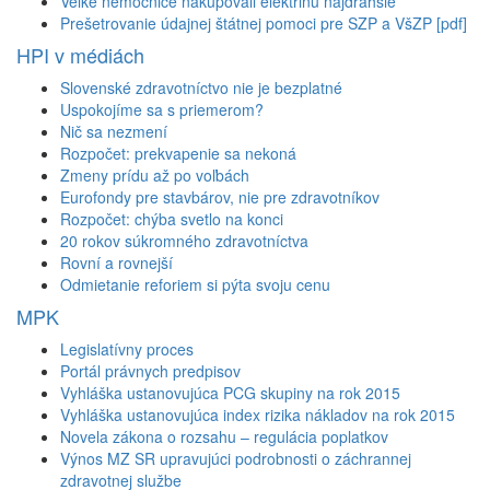
Veľké nemocnice nakupovali elektrinu najdrahšie
Prešetrovanie údajnej štátnej pomoci pre SZP a VšZP [pdf]
HPI v médiách
Slovenské zdravotníctvo nie je bezplatné
Uspokojíme sa s priemerom?
Nič sa nezmení
Rozpočet: prekvapenie sa nekoná
Zmeny prídu až po voľbách
Eurofondy pre stavbárov, nie pre zdravotníkov
Rozpočet: chýba svetlo na konci
20 rokov súkromného zdravotníctva
Rovní a rovnejší
Odmietanie reforiem si pýta svoju cenu
MPK
Legislatívny proces
Portál právnych predpisov
Vyhláška ustanovujúca PCG skupiny na rok 2015
Vyhláška ustanovujúca index rizika nákladov na rok 2015
Novela zákona o rozsahu – regulácia poplatkov
Výnos MZ SR upravujúci podrobnosti o záchrannej
zdravotnej službe