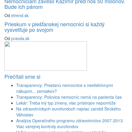
Nemocniciam zavesil Kažimír pred nos 50 miliónov.
Bude ich pánom
Od
etrend.sk
Prieskum v piešťanskej nemocnici si každý
vysvetľuje po svojom
Od
pravda.sk
Prečítali sme si
Transparency: Prestanú nemocnice s neefektívnymi
nákupmi... zemiakov?
Transparency: Polovica nemocníc nemá na pacienta čas
Lekár: Treba iný typ zmeny, viac prístrojov nepomôže
Na zdravotníckych eurofondoch najviac zarobil Širokého
Váhostav
Analýza Operačného programu zdravotníctvo 2007-2013:
Viac verejnej kontroly eurofondov