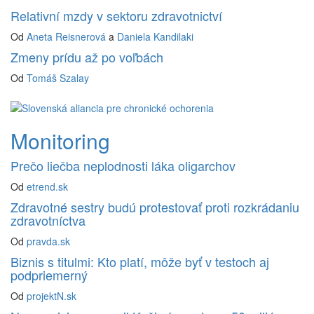
Relativní mzdy v sektoru zdravotnictví
Od
Aneta Reisnerová
a
Daniela Kandilaki
Zmeny prídu až po voľbách
Od
Tomáš Szalay
Monitoring
Prečo liečba neplodnosti láka oligarchov
Od
etrend.sk
Zdravotné sestry budú protestovať proti rozkrádaniu
zdravotníctva
Od
pravda.sk
Biznis s titulmi: Kto platí, môže byť v testoch aj
podpriemerný
Od
projektN.sk