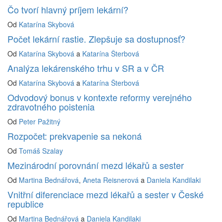
Čo tvorí hlavný príjem lekární?
Od
Katarína Skybová
Počet lekární rastie. Zlepšuje sa dostupnosť?
Od
Katarína Skybová
a
Katarína Šterbová
Analýza lekárenského trhu v SR a v ČR
Od
Katarína Skybová
a
Katarína Šterbová
Odvodový bonus v kontexte reformy verejného
zdravotného poistenia
Od
Peter Pažitný
Rozpočet: prekvapenie sa nekoná
Od
Tomáš Szalay
Mezinárodní porovnání mezd lékařů a sester
Od
Martina Bednářová
,
Aneta Reisnerová
a
Daniela Kandilaki
Vnitřní diferenciace mezd lékařů a sester v České
republice
Od
Martina Bednářová
a
Daniela Kandilaki