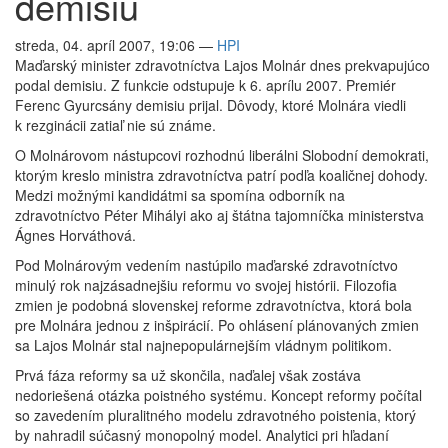
demisiu
streda, 04. apríl 2007, 19:06
—
HPI
Maďarský minister zdravotníctva Lajos Molnár dnes prekvapujúco
podal demisiu. Z funkcie odstupuje k 6. aprílu 2007. Premiér
Ferenc Gyurcsány demisiu prijal. Dôvody, ktoré Molnára viedli
k rezginácii zatiaľ nie sú známe.
O Molnárovom nástupcovi rozhodnú liberálni Slobodní demokrati,
ktorým kreslo ministra zdravotníctva patrí podľa koaličnej dohody.
Medzi možnými kandidátmi sa spomína odborník na
zdravotníctvo Péter Mihályi ako aj štátna tajomníčka ministerstva
Ágnes Horváthová.
Pod Molnárovým vedením nastúpilo maďarské zdravotníctvo
minulý rok najzásadnejšiu reformu vo svojej histórii. Filozofia
zmien je podobná slovenskej reforme zdravotníctva, ktorá bola
pre Molnára jednou z inšpirácií. Po ohlásení plánovaných zmien
sa Lajos Molnár stal najnepopulárnejším vládnym politikom.
Prvá fáza reformy sa už skončila, naďalej však zostáva
nedoriešená otázka poistného systému. Koncept reformy počítal
so zavedením pluralitného modelu zdravotného poistenia, ktorý
by nahradil súčasný monopolný model. Analytici pri hľadaní